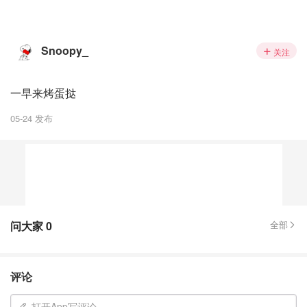
Snoopy_
关注
一早来烤蛋挞
05-24 发布
问大家
0
全部
评论
打开App写评论