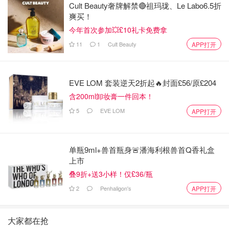
Cult Beauty奢牌解禁🔴祖玛珑、Le Labo6.5折
爽买！
今年首次参加💥£10礼卡免费拿
11
1
Cult Beauty
APP打开
EVE LOM 套装逆天2折起🔥封面£56/原£204
含200ml卸妆膏一件回本！
5
EVE LOM
APP打开
单瓶9ml+兽首瓶身🚨潘海利根兽首Q香礼盒
上市
叠9折+送3小样！仅£36/瓶
2
Penhaligon's
APP打开
大家都在抢