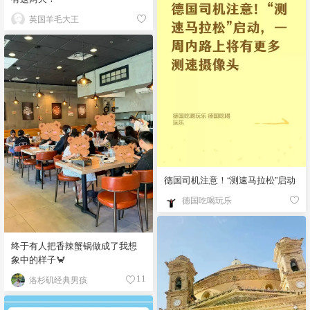
英国羊毛大王
德国司机注意！“测速马拉松”启动
德国吃喝玩乐
终于有人把香辣蟹锅做成了我想
象中的样子🦀
洛杉矶经典男孩
11