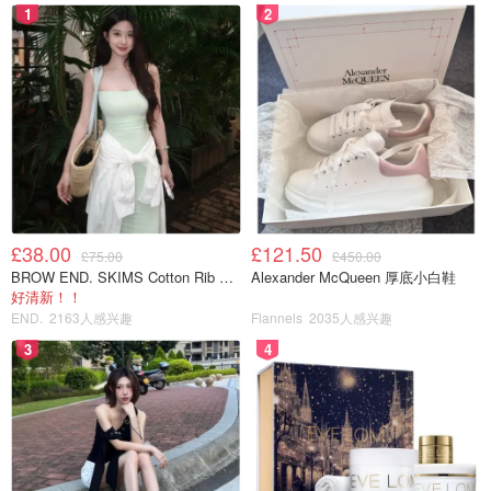
1
2
£38.00
£121.50
£75.00
£450.00
BROW END. SKIMS Cotton Rib 长款背心连衣裙 薄荷绿
Alexander McQueen 厚底小白鞋
好清新！！
END.
2163人感兴趣
Flannels
2035人感兴趣
3
4