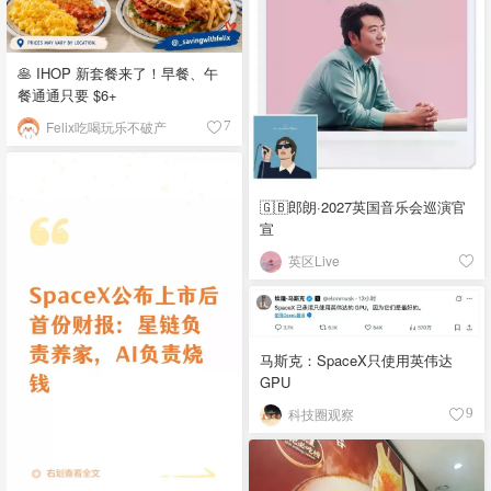
🥞 IHOP 新套餐来了！早餐、午
餐通通只要 $6+
Felix吃喝玩乐不破产
7
🇬🇧郎朗·2027英国音乐会巡演官
宣
英区Live
马斯克：SpaceX只使用英伟达
GPU
科技圈观察
9