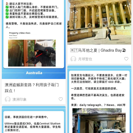
🇲🇹马耳他之夏 | Ghadira Bay🏖️
月球暂住
澳洲盗贼新套路？利用孩子敲门
踩点！
澳洲印象