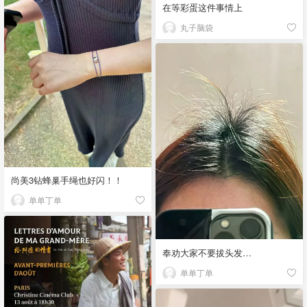
在等彩蛋这件事情上
丸子脑袋
尚美3钻蜂巢手绳也好闪！！
单单丁单
奉劝大家不要拔头发…
单单丁单