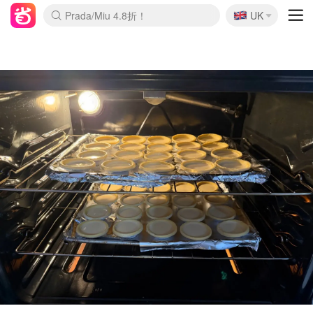
🇬🇧
Prada/Miu 4.8折！
UK
麦卢卡蜂蜜夏促！个位数！
啥？必胜客披萨5折！