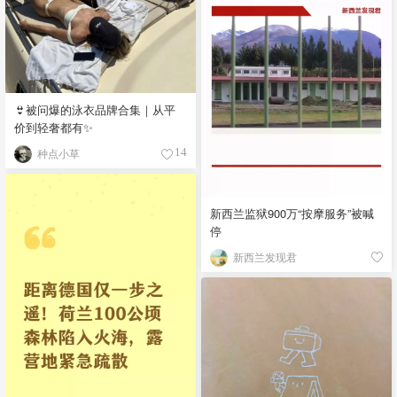
👙被问爆的泳衣品牌合集｜从平
价到轻奢都有✨
种点小草
14
新西兰监狱900万“按摩服务”被喊
停
新西兰发现君