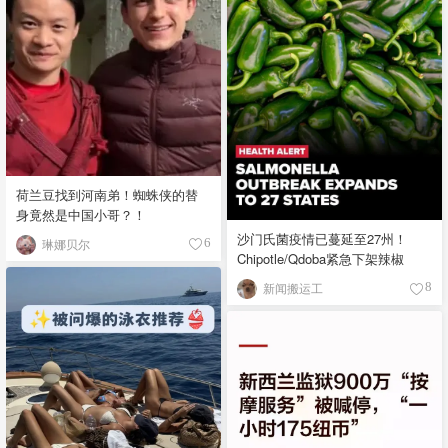
荷兰豆找到河南弟！蜘蛛侠的替
身竟然是中国小哥？！
沙门氏菌疫情已蔓延至27州！
琳娜贝尔
6
Chipotle/Qdoba紧急下架辣椒
新闻搬运工
8