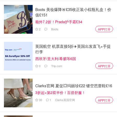
Boots 美妆爆降🚨£35收正装小棕瓶礼盒！价
值£151
额外7.2折！Prada护手霜£34
2
Boots
APP打开
英国航空 机票直接5折✈️英国出发直飞+手提
行李
西班牙/意大利/希腊等6国
0
Trip.com
APP打开
Clarks官网 夏促💥玛丽珍£22 镂空芭蕾鞋£16
3折起+第2双半价！百搭舒服！
30
1
Clarks英国官网
APP打开