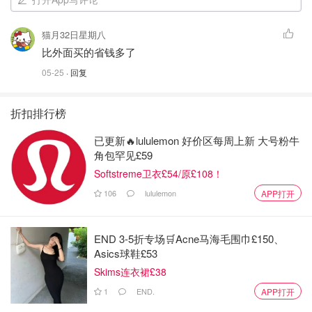
猫月32日星期八
比外面买的省钱多了
05-25
· 回复
折扣排行榜
已更新🔥lululemon 好价区每周上新 大号粉牛
角包罕见£59
Softstreme卫衣£54/原£108！
106
lululemon
APP打开
END 3-5折专场🛒Acne马海毛围巾£150、
Asics球鞋£53
Skims连衣裙£38
1
END.
APP打开