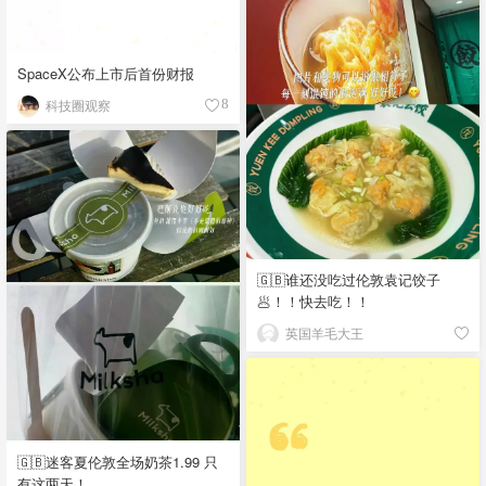
SpaceX公布上市后首份财报
科技圈观察
8
🇬🇧谁还没吃过伦敦袁记饺子
🥟！！快去吃！！
英国羊毛大王
🇬🇧迷客夏伦敦全场奶茶1.99 只
有这两天！