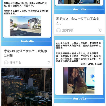
悉尼大火，华人一家三口不幸身
亡，
澳洲印象
悉尼CBD附近突发事故，现场紧
急封锁
澳洲印象