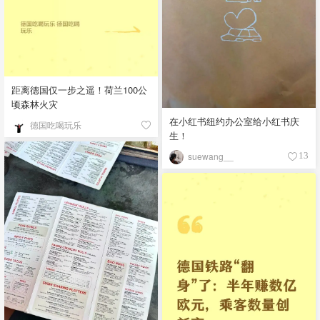
距离德国仅一步之遥！荷兰100公
顷森林火灾
在小红书纽约办公室给小红书庆
德国吃喝玩乐
生！
suewang__
13