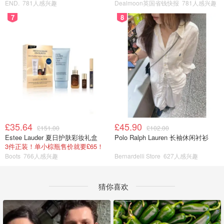
END.
781人感兴趣
Dealmoon英国省钱快报
781人感兴趣
7
8
£35.64
£45.90
£151.00
£102.00
Estee Lauder 夏日护肤彩妆礼盒
Polo Ralph Lauren 长袖休闲衬衫
3件正装！单小棕瓶售价就要£65！
Boots
766人感兴趣
Bernardelli Store
627人感兴趣
猜你喜欢