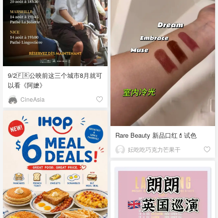
9/2🇫🇷公映前这三个城市8月就可
以看《阿嬷》
CineAsia
Rare Beauty 新品口红💄试色
妘吃吃巧克力芒果干