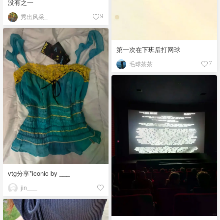
没有之一
秀出风采_
9
第一次在下班后打网球
毛球茶茶
7
vtg分享*iconic by ___
jin___