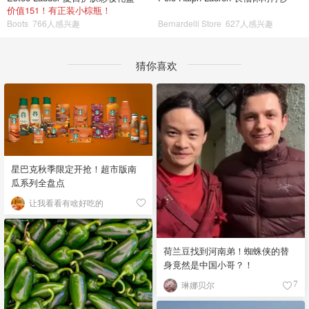
价值151！有正装小棕瓶！
Boots
766人感兴趣
Bernardelli Store
627人感兴趣
猜你喜欢
星巴克秋季限定开抢！超市版南
瓜系列全盘点
让我看看有啥好吃的
荷兰豆找到河南弟！蜘蛛侠的替
身竟然是中国小哥？！
琳娜贝尔
7