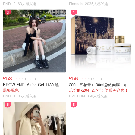
END.
2163人感兴趣
Flannels
2035人感兴趣
3
4
£53.00
£56.00
£105.00
£140.00
BROW END. Asics Gel-1130 黑色运动鞋
200ml卸妆膏+100ml急救面膜+面霜+洁颜布
黑银配色
总价值£204=2.7折！闭眼冲这套！
END.
1395人感兴趣
EVE LOM
850人感兴趣
5
6