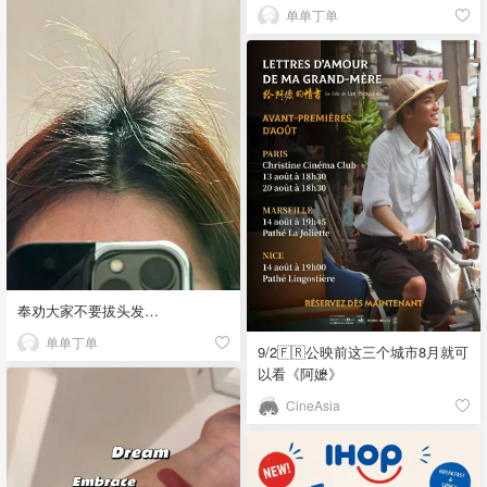
单单丁单
奉劝大家不要拔头发…
单单丁单
9/2🇫🇷公映前这三个城市8月就可
以看《阿嬷》
CineAsia