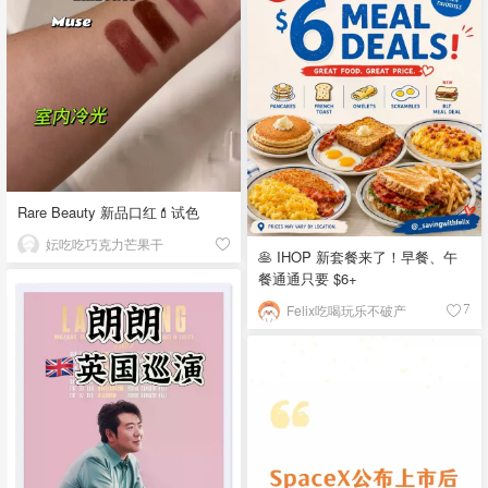
Rare Beauty 新品口红💄试色
妘吃吃巧克力芒果干
🥞 IHOP 新套餐来了！早餐、午
餐通通只要 $6+
Felix吃喝玩乐不破产
7