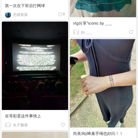
第一次在下班后打网球
毛球茶茶
8
vtg分享*iconic by ___
jin___
在等彩蛋这件事情上
丸子脑袋
尚美3钻蜂巢手绳也好闪！！