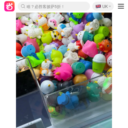
🇬🇧
啥？必胜客披萨5折！
UK
麦卢卡蜂蜜夏促！个位数！
Prada/Miu 4.8折！