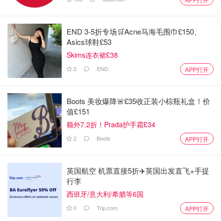
END 3-5折专场🛒Acne马海毛围巾£150、
Asics球鞋£53
Skims连衣裙£38
2
END.
APP打开
Boots 美妆爆降🚨£35收正装小棕瓶礼盒！价
值£151
额外7.2折！Prada护手霜£34
2
Boots
APP打开
英国航空 机票直接5折✈️英国出发直飞+手提
行李
西班牙/意大利/希腊等6国
0
Trip.com
APP打开