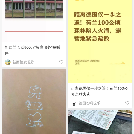
新西兰监狱900万“按摩服务”被喊
停
新西兰发现君
距离德国仅一步之遥！荷兰100公
顷森林火灾
德国吃喝玩乐