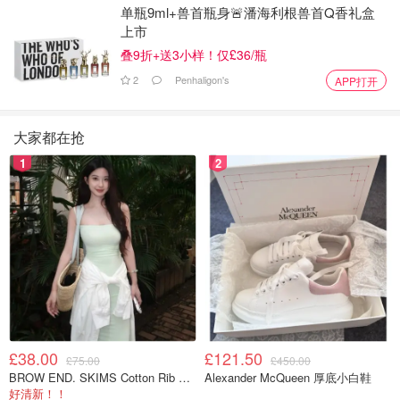
单瓶9ml+兽首瓶身🚨潘海利根兽首Q香礼盒
上市
叠9折+送3小样！仅£36/瓶
2
Penhaligon's
APP打开
大家都在抢
1
2
£38.00
£121.50
£75.00
£450.00
BROW END. SKIMS Cotton Rib 长款背心连衣裙 薄荷绿
Alexander McQueen 厚底小白鞋
好清新！！