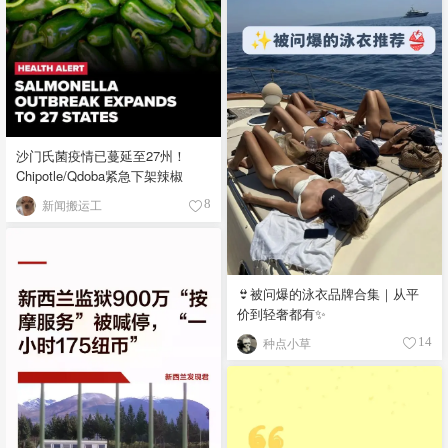
沙门氏菌疫情已蔓延至27州！
Chipotle/Qdoba紧急下架辣椒
新闻搬运工
8
👙被问爆的泳衣品牌合集｜从平
价到轻奢都有✨
种点小草
14