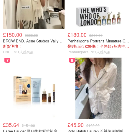
£150.00
£180.00
£300.00
£200.00
BROW END. Acne Studios Vally 刺绣围巾 白色
Penhaligon's Portraits Miniature Collection 香氛套装 5瓶装
断货飞快！
叠9折后仅£36/瓶！全热款+标志性兽首头
END.
781人感兴趣
Penhaligon's
781人感兴趣
7
8
£35.64
£45.90
£151.00
£102.00
Estee Lauder 夏日护肤彩妆礼盒
Polo Ralph Lauren 长袖休闲衬衫