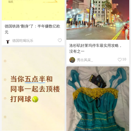
德国铁路“翻身”了：半年赚数亿欧
元
德国吃喝玩乐
洛杉矶好莱坞停车最实用攻略，
没有之一
秀出风采_
10