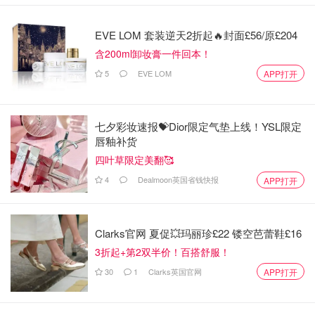
EVE LOM 套装逆天2折起🔥封面£56/原£204
含200ml卸妆膏一件回本！
5
EVE LOM
APP打开
七夕彩妆速报💝Dior限定气垫上线！YSL限定
唇釉补货
四叶草限定美翻🥰
4
Dealmoon英国省钱快报
APP打开
Clarks官网 夏促💥玛丽珍£22 镂空芭蕾鞋£16
3折起+第2双半价！百搭舒服！
30
1
Clarks英国官网
APP打开