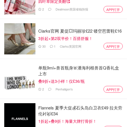
四叶草限定美翻🥰
2
Dealmoon英国省钱快报
APP打开
Clarks官网 夏促💥玛丽珍£22 镂空芭蕾鞋£16
3折起+第2双半价！百搭舒服！
30
1
Clarks英国官网
APP打开
单瓶9ml+兽首瓶身🚨潘海利根兽首Q香礼盒
上市
叠9折+送3小样！仅£36/瓶
2
Penhaligon's
APP打开
Flannels 夏季大促💰石头岛白卫衣£49 拉夫劳
伦衬衫£34
1折起+叠9折！海量大牌打骨折！