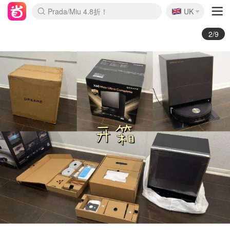
🇬🇧
Prada/Miu 4.8折！
UK
麦卢卡蜂蜜夏促！个位数！
啥？必胜客披萨5折！
3/9