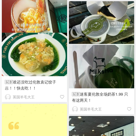
🇬🇧谁还没吃过伦敦袁记饺子
🥟！！快去吃！！
🇬🇧迷客夏伦敦全场奶茶1.99 只
英国羊毛大王
有这两天！
英国羊毛大王