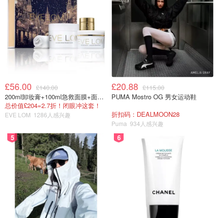
£56.00
£20.88
£140.00
£115.00
200ml卸妆膏+100ml急救面膜+面霜+洁颜布
PUMA Mostro OG 男女运动鞋
总价值£204=2.7折！闭眼冲这套！
折扣码：DEALMOON28
EVE LOM
1286人感兴趣
Puma
934人感兴趣
5
6