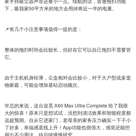
家手持吸尘器声音还要小一点。续航的话，普通拖扫功能
下，吸我家50平方米的地方会用掉将近一半的电量。
📌有几个小注意事项值得一提的是：
整体的拖扫时间会比较长，但好在它可以自己拖扫不需要管
它。
由于主机机身轻薄，尘盒相对会比较小，对于大户型或多宠
物家庭，可能会增加基站启动频次。
🌸总的来说，这台追觅 X60 Max Ultra Complete 给了我很
大的惊喜！原本只是想试试，没想到清洁效果和智能程度都
远超预期。自从它进家门，老母亲的家务压力确实一下子小
了好多，幸福感直线上升！App功能也很强大，感觉还能挖
掘出不少用法，待后续慢慢研究。