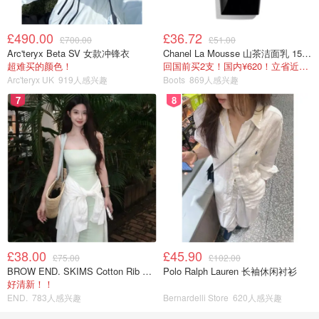
£490.00
£36.72
£700.00
£51.00
Arc'teryx Beta SV 女款冲锋衣
Chanel La Mousse 山茶洁面乳 150ml
超难买的颜色！
回国前买2支！国内¥620！立省近一半！
Arc'teryx UK
919人感兴趣
Boots
869人感兴趣
7
8
£38.00
£45.90
£75.00
£102.00
BROW END. SKIMS Cotton Rib 长款背心连衣裙 薄荷绿
Polo Ralph Lauren 长袖休闲衬衫
好清新！！
END.
783人感兴趣
Bernardelli Store
620人感兴趣