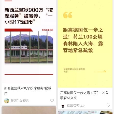
新西兰监狱900万“按摩服务”被喊
距离德国仅一步之遥！荷兰100公
停
顷森林火灾
新西兰发现君
德国吃喝玩乐