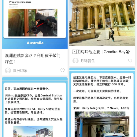
🇲🇹马耳他之夏 | Ghadira Bay🏖️
澳洲盗贼新套路？利用孩子敲门
月球暂住
踩点！
澳洲印象