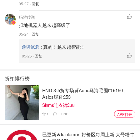
05-27
· 回复
玛雅传说
扫地机器人越来越高级了
05-24
· 回复
:
真的！越来越智能！
@猴纸君
05-25
· 回复
折扣排行榜
END 3-5折专场🛒Acne马海毛围巾£150、
Asics球鞋£53
Skims连衣裙£38
1
END.
APP打开
已更新🔥lululemon 好价区每周上新 大号粉牛