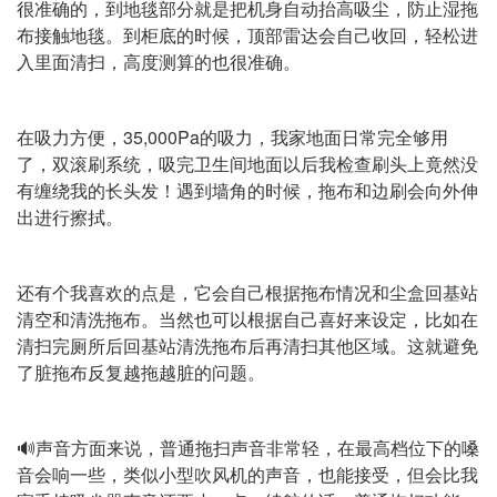
很准确的，到地毯部分就是把机身自动抬高吸尘，防止湿拖
布接触地毯。到柜底的时候，顶部雷达会自己收回，轻松进
入里面清扫，高度测算的也很准确。
在吸力方便，35,000Pa的吸力，我家地面日常完全够用
了，双滚刷系统，吸完卫生间地面以后我检查刷头上竟然没
有缠绕我的长头发！遇到墙角的时候，拖布和边刷会向外伸
出进行擦拭。
还有个我喜欢的点是，它会自己根据拖布情况和尘盒回基站
清空和清洗拖布。当然也可以根据自己喜好来设定，比如在
清扫完厕所后回基站清洗拖布后再清扫其他区域。这就避免
了脏拖布反复越拖越脏的问题。
🔊声音方面来说，普通拖扫声音非常轻，在最高档位下的嗓
音会响一些，类似小型吹风机的声音，也能接受，但会比我