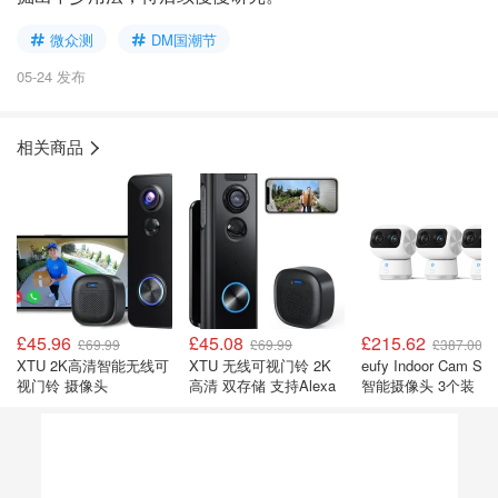
微众测
DM国潮节
05-24 发布
相关商品
£45.96
£45.08
£215.62
£69.99
£69.99
£387.00
XTU 2K高清智能无线可
XTU 无线可视门铃 2K
eufy Indoor Cam S3
视门铃 摄像头
高清 双存储 支持Alexa
智能摄像头 3个装