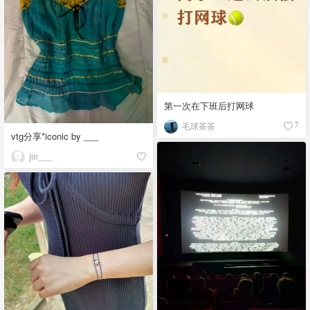
第一次在下班后打网球
毛球茶茶
7
vtg分享*iconic by ___
jin___