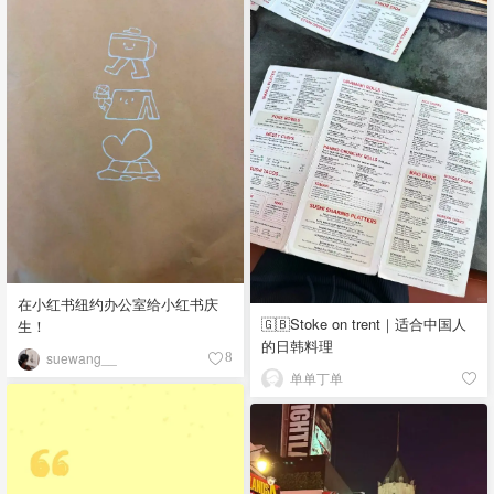
在小红书纽约办公室给小红书庆
🇬🇧Stoke on trent｜适合中国人
生！
的日韩料理
suewang__
8
单单丁单