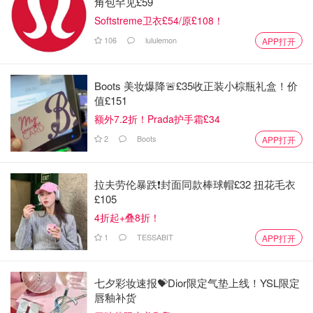
角包罕见£59
Softstreme卫衣£54/原£108！
106
lululemon
APP打开
Boots 美妆爆降🚨£35收正装小棕瓶礼盒！价
值£151
额外7.2折！Prada护手霜£34
2
Boots
APP打开
拉夫劳伦暴跌❗️封面同款棒球帽£32 扭花毛衣
£105
4折起+叠8折！
1
TESSABIT
APP打开
七夕彩妆速报💝Dior限定气垫上线！YSL限定
唇釉补货