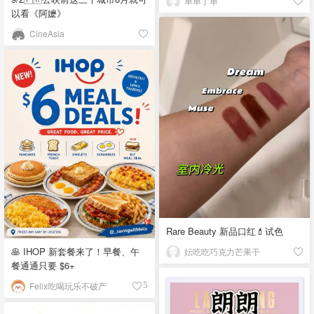
单单丁单
以看《阿嬷》
CineAsia
Rare Beauty 新品口红💄试色
🥞 IHOP 新套餐来了！早餐、午
妘吃吃巧克力芒果干
餐通通只要 $6+
Felix吃喝玩乐不破产
5