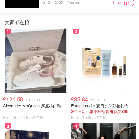
13
35
Flannels
APP打开
大家都在抢
1
2
£121.50
£35.64
£450.00
£151.00
Alexander McQueen 厚底小白鞋
Estee Lauder 夏日护肤彩妆礼盒
3件正装！单小棕瓶售价就要£65！
Flannels
2146人感兴趣
Boots
1558人感兴趣
3
4