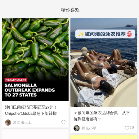
猜你喜欢
沙门氏菌疫情已蔓延至27州！
👙被问爆的泳衣品牌合集｜从平
Chipotle/Qdoba紧急下架辣椒
价到轻奢都有✨
新闻搬运工
种点小草
10