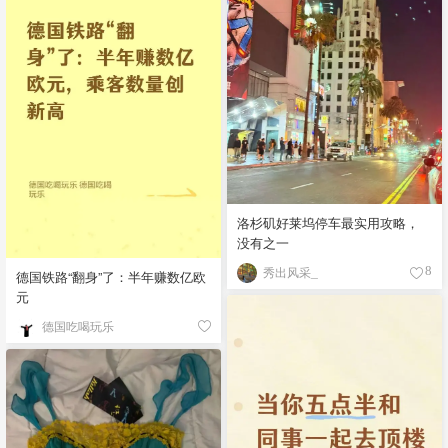
洛杉矶好莱坞停车最实用攻略，
没有之一
秀出风采_
8
德国铁路“翻身”了：半年赚数亿欧
元
德国吃喝玩乐