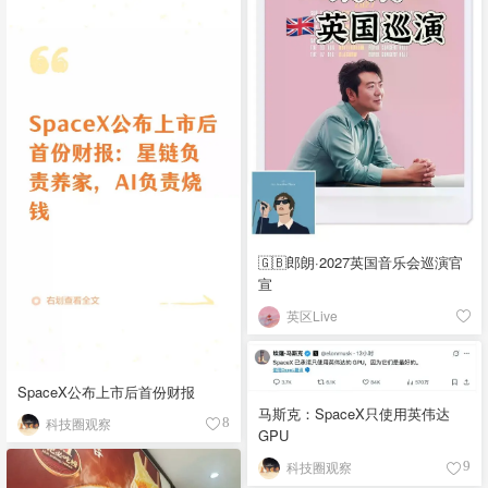
🇬🇧郎朗·2027英国音乐会巡演官
宣
英区Live
SpaceX公布上市后首份财报
马斯克：SpaceX只使用英伟达
科技圈观察
8
GPU
科技圈观察
9