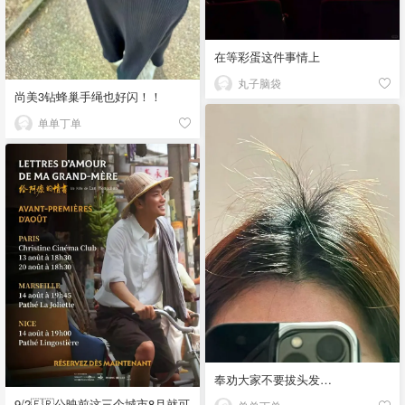
在等彩蛋这件事情上
丸子脑袋
尚美3钻蜂巢手绳也好闪！！
单单丁单
奉劝大家不要拔头发…
9/2🇫🇷公映前这三个城市8月就可