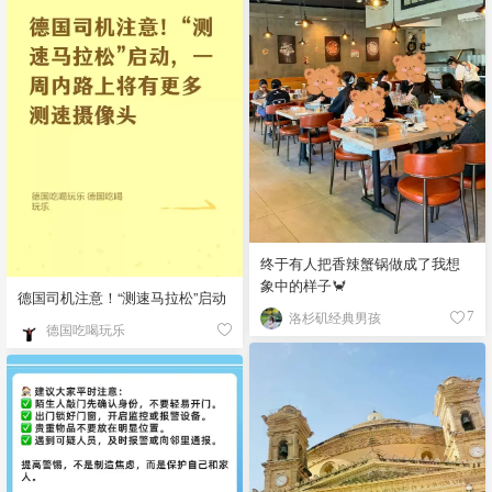
终于有人把香辣蟹锅做成了我想
象中的样子🦀
德国司机注意！“测速马拉松”启动
洛杉矶经典男孩
7
德国吃喝玩乐