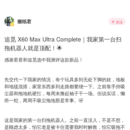
猴纸君
关注
追觅 X60 Max Ultra Complete｜我家第一台扫
拖机器人就是顶配！🌟
感谢君君和追觅选中我测评这款新品！
先交代一下我家的情况，有个玩具多到无处下脚的娃，地板
和地毯混搭，家里东西多到走路都要绕一下。之前靠手持吸
尘器和拖地机硬扛，每周末撸起袖子干一场。但说实话，懒
癌一犯，两周不吸尘拖地那是常事。🤣
这是我家的第一台扫拖机器人。之前一直没入，不是不想，
是顾虑太多，怕它老是被卡住需要我时时解救，怕它吸拖不