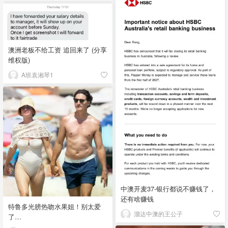
澳洲老板不给工资 追回来了 (分享
维权版)
A班袁湘琴1
中澳开麦37-银行都说不赚钱了，
还有啥赚钱
特鲁多光膀热吻水果姐！别太爱
溜达中澳的王公子
了…