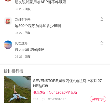
朋友说鸿蒙用啥APP都不咋顺溜
05-29
· 回复
Chill不下来
这800个程序员得加多少班啊
05-27
· 回复
风吹过海
聊天记录能同步吧
05-25
· 回复
折扣排行榜
SEVENSTORE周末闪促⚡️始祖鸟上衣£127
NB鞋£38
低至3折！Our Legacy罕见折
3
SEVENSTORE
APP打开