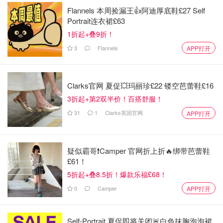
Flannels 本周捡漏王👍阿迪厚底鞋£27 Self
Portrait连衣裙£63
1折起+叠9折！
3
Flannels
APP打开
Clarks官网 夏促💥玛丽珍£22 镂空芭蕾鞋£16
3折起+第2双半价！百搭舒服！
31
1
Clarks英国官网
APP打开
疑似霸哥❗️Camper 官网折上折🔥绑带芭蕾鞋
£61！
5折起+叠8.5折！爆款乐福£68！
0
Camper
APP打开
Self-Portrait 夏促即将关闭🚨白色抹胸泡泡裙