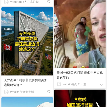
Vanpeople人在温哥华
美国一家8口灭门案 婚姻千疮百孔
养女华裔
天方夜谭！特朗普威胁要在美加
vansky温哥华天空
边境建造这个
Westca加拿大生活