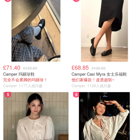
£71.40
£68.85
£120.00
£135.00
Camper 玛丽珍鞋
Camper Casi Myra 女士乐福鞋
完全不会累脚的玛丽珍！
他们家爆款！皮质超软~
Camper
1177人感兴趣
Camper
1128人感兴趣
5
6