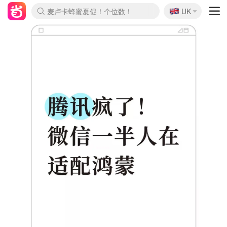
🇬🇧
Prada/Miu 4.8折！
UK
麦卢卡蜂蜜夏促！个位数！
啥？必胜客披萨5折！