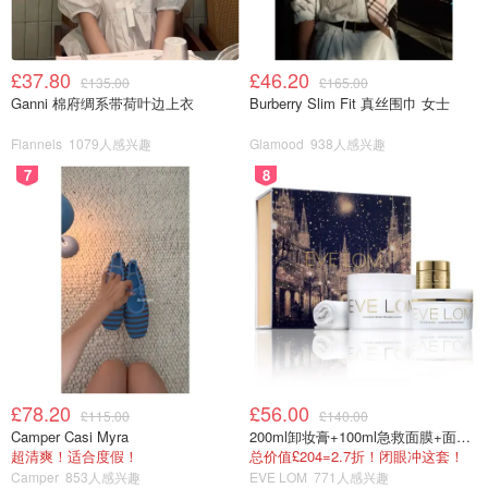
£37.80
£46.20
£135.00
£165.00
Ganni 棉府绸系带荷叶边上衣
Burberry Slim Fit 真丝围巾 女士
Flannels
1079人感兴趣
Glamood
938人感兴趣
7
8
£78.20
£56.00
£115.00
£140.00
Camper Casi Myra
200ml卸妆膏+100ml急救面膜+面霜+洁颜布
超清爽！适合度假！
总价值£204=2.7折！闭眼冲这套！
Camper
853人感兴趣
EVE LOM
771人感兴趣