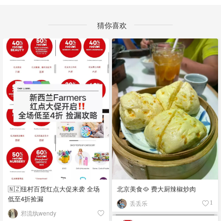
猜你喜欢
🇳🇿纽村百货红点大促来袭 全场
北京美食🥘 费大厨辣椒炒肉
低至4折捡漏
丢丢乐
1
邪流纨wendy