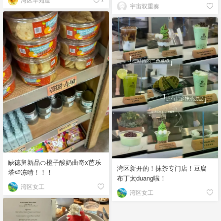
宇宙双重奏
缺德舅新品🍊橙子酸奶曲奇x芭乐
湾区新开的！抹茶专门店！豆腐
塔🍉冻啃！！！
布丁太duang啦！
湾区女工
湾区女工