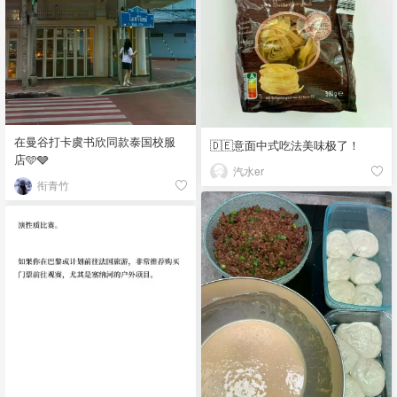
在曼谷打卡虞书欣同款泰国校服
🇩🇪意面中式吃法美味极了！
店🩵🩶
汽水er
衔青竹