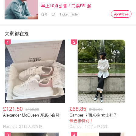
早上10点公售！门票£51起
0
Ticketmaster
APP打开
大家都在抢
1
2
£121.50
£68.85
£450.00
£135.00
Alexander McQueen 厚底小白鞋
Camper 卡西米拉 女士鞋子
银色很特别！
Flannels
2112人感兴趣
Camper
1417人感兴趣
3
4