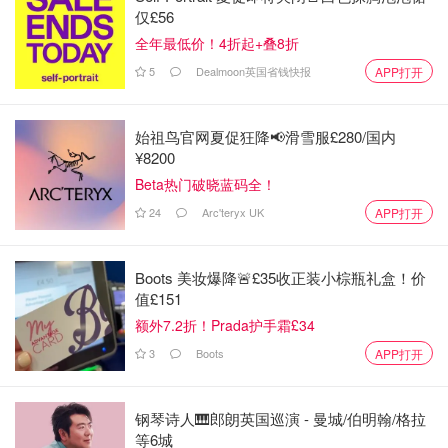
仅£56
全年最低价！4折起+叠8折
5
Dealmoon英国省钱快报
APP打开
始祖鸟官网夏促狂降📢滑雪服£280/国内
¥8200
Beta热门破晓蓝码全！
24
Arc'teryx UK
APP打开
Boots 美妆爆降🚨£35收正装小棕瓶礼盒！价
值£151
额外7.2折！Prada护手霜£34
3
Boots
APP打开
钢琴诗人🎹郎朗英国巡演 - 曼城/伯明翰/格拉
等6城