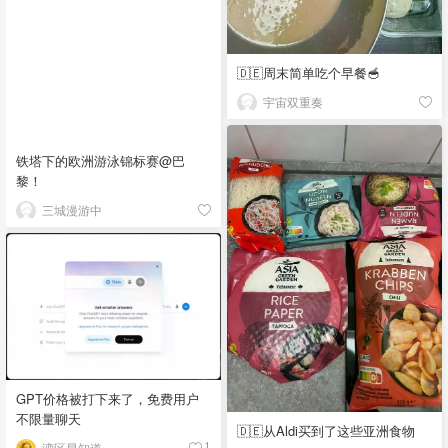
🇩🇪周末简单吃个早餐🥣
宇宙双重奏
铁塔下的欧洲游泳锦标赛@巴
黎！
三城漫游中
GPT价格被打下来了，免费用户
不限量聊天
🇩🇪从Aldi买到了这些亚洲食物
湾区早知道
1