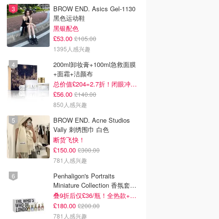
BROW END. Asics Gel-1130
黑色运动鞋
黑银配色
£53.00
£105.00
1395人感兴趣
200ml卸妆膏+100ml急救面膜
+面霜+洁颜布
总价值£204=2.7折！闭眼冲这套！
£56.00
£140.00
850人感兴趣
BROW END. Acne Studios
Vally 刺绣围巾 白色
断货飞快！
£150.00
£300.00
781人感兴趣
Penhaligon's Portraits
Miniature Collection 香氛套装
5瓶装
叠9折后仅£36/瓶！全热款+标志性兽首头
£180.00
£200.00
781人感兴趣