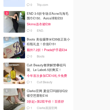
0
Trip.com
END 3-5折专场🛒Acne马海毛
围巾£150、Asics球鞋£53
Skims连衣裙£38
0
END.
Boots 美妆爆降🚨£35收正装小
棕瓶礼盒！价值£151
额外7.2折！Prada护手霜£34
0
Boots
Cult Beauty奢牌解禁🔴祖玛
珑、Le Labo6.5折爽买！
今年首次参加💥£10礼卡免费
拿
1
Cult Beauty
Clarks官网 夏促💥玛丽珍£22
镂空芭蕾鞋£16
3折起+第2双半价！百搭舒
服！
1
Clarks英国官网