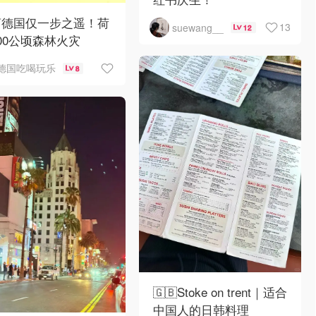
离德国仅一步之遥！荷
13
suewang__
12
00公顷森林火灾
德国吃喝玩乐
8
🇬🇧Stoke on trent｜适合
中国人的日韩料理