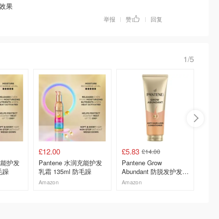
效果
举报
赞
回复
|
|
1/5
£12.00
£5.83
£5.11
£14.00
润充能护发
Pantene 水润充能护发
Pantene Grow
Baylis
毛躁
乳霜 135ml 防毛躁
Abundant 防脱发护发素
Sign
250ml
500ml
Amazon
Amazon
Amazo
去购买
去购买