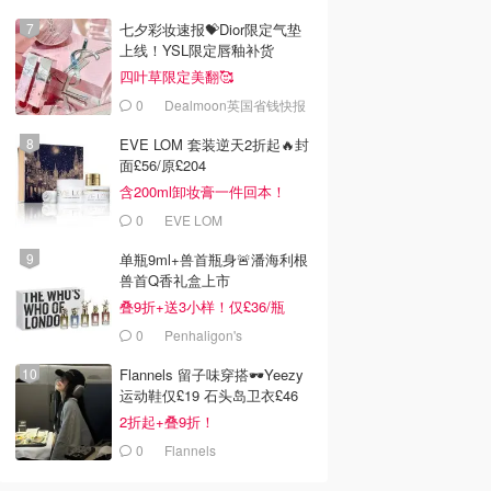
七夕彩妆速报💝Dior限定气垫
上线！YSL限定唇釉补货
四叶草限定美翻🥰
0
Dealmoon英国省钱快报
EVE LOM 套装逆天2折起🔥封
面£56/原£204
含200ml卸妆膏一件回本！
0
EVE LOM
单瓶9ml+兽首瓶身🚨潘海利根
兽首Q香礼盒上市
叠9折+送3小样！仅£36/瓶
0
Penhaligon's
Flannels 留子味穿搭🕶️Yeezy
运动鞋仅£19 石头岛卫衣£46
2折起+叠9折！
0
Flannels