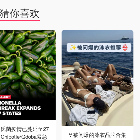
猜你喜欢
氏菌疫情已蔓延至27
👙被问爆的泳衣品牌合集
hipotle/Qdoba紧急