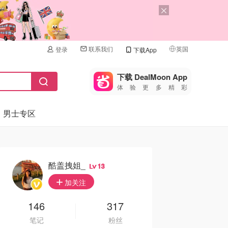
联系我们
英国
登录
下载App
🇺🇸
美国
下载 DealMoon App
体验更多精彩
🇨🇳
中国
男士专区
🇨🇦
加拿大
🇬🇧
英国
🇩🇪
德国
酷盖拽姐_
13
🇫🇷
加关注
法国
🇮🇹
146
317
意大利
笔记
粉丝
🇦🇺
澳洲