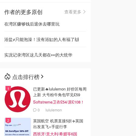
作者的更多原创
查看更多
🇳🇿
新西兰
在湾区赚够钱后退休去哪里玩
浴盐≠只能泡澡！没有浴缸的人有福了🙌
实况记录湾区这几天都在👀的大统华
点击排行榜
已更新🔥lululemon 好价区每周
上新 大号粉牛角包罕见£59
Softstreme卫衣£54/原£108！
0
lululemon
英国航空 机票直接5折✈️英国
出发直飞+手提行李
西班牙/意大利/希腊等6国