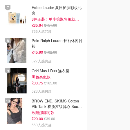
Estee Lauder 夏日护肤彩妆礼
盒
3件正装！单小棕瓶售价就要£65！
£35.64
£151.00
766人感兴趣
Polo Ralph Lauren 长袖休闲衬
衫
£45.90
£102.00
627人感兴趣
Odd Mus LD99 连衣裙
黑色类似款
£33.75
£165.00
623人感兴趣
BROW END. SKIMS Cotton
Rib Tank 棉质罗纹背心 Soot
色
欧阳娜娜同款
£20.00
£39.00
560人感兴趣