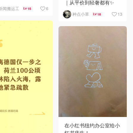
｜从平价到轻奢都有✨
架辣椒
6
新闻搬运工
15
13
种点小草
16
在小红书纽约办公室给小
红书庆生！