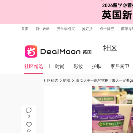
首页
新生攻略
开学季必买
抢好货
点击排行
商家导
社区
社区精选
时尚
彩妆
护肤
家居厨卫
社区精选
护肤
白女人手一瓶的软糖！懒人一定要ge
3
25