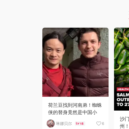
荷兰豆找到河南弟！蜘蛛
侠的替身竟然是中国小
沙门
哥？！
6
琳娜贝尔
15
州！C