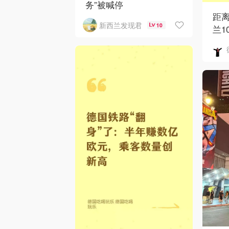
务”被喊停
距
新西兰发现君
10
兰1