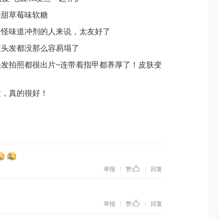
酸甜草莓味软糖
奇怪味道冲剂的人来说，太友好了
型头发都没那么容易塌了
发拍照都很出片~连带着指甲都养厚了！皮肤变
惯，真的很好！
举报
赞
回复
|
|
举报
赞
回复
|
|