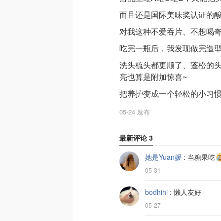
而且还是国际美味奖认证的
对我这种不爱吞片、不想喝
吃完一瓶后，我发现做完造
洗头梳头都更顺了、蓬松的头
亮也算是附加惊喜~
把养护变成一个轻松的小习
05-24 发布
最新评论
3
她是Yuan媛
:
当糖果吃
05-31
bodhihi
:
懒人友好
05-27