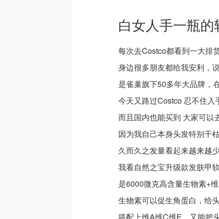
白女人手一瓶的软
每次去Costco都看到一大
身边很多朋友都给我安利，说
是雀巢旗下50多年大品牌，
今天又路过Costco 忍不住入
而且国内也能买到 大家可以
因为我自己本身头发特别干
久而久之发量看起来越来越
我看自然之宝升级款发肤甲
是6000微克高含量生物素+
生物素可以促生角蛋白，给
搭配上维A维C维E，又能把