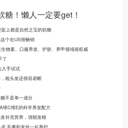
糖！懒人一定要get！
排货架上都是自然之宝的软糖
这个在US很畅销
在生物素、口服养发、护肤、养甲领域很权威
手了
去入手试试
枯，梳头发还很容易断
少
软糖不是单一成分
维A维C维E的科学养发配方
头发补充营养，强韧发根
头皮 毛囊和发丝一起养护