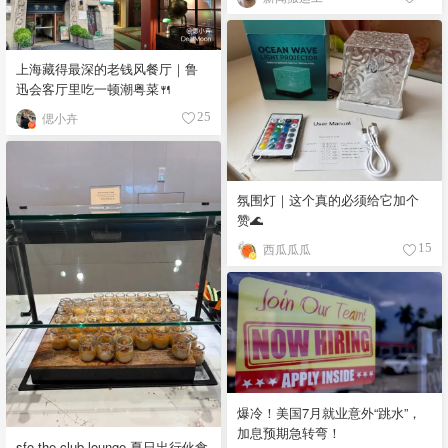
上海藏得最深的老钱风餐厅｜鲁
迅会客厅里吃一顿潮粤菜🍴
偲小卉
25
氛围灯｜这个真的必须给它加个
赞🌊
西瓜瓜瓜
15
爆冷！美国7月就业意外“跳水”，
加息预期急转弯！
sfo the club lounge 夏日出行伙食