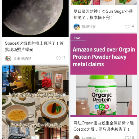
夏日菜园封神！🍅Sun Sugar小番
茄绝了，根本摘不完！
狐狸很忙
14
SpaceX火箭真的撞上月球了！首
批现场照片曝光
瓜田里的猹
17
网红Orgain蛋白粉重金属超标？继
Costco之后，亚马逊也被告了！
新闻搬运工
16