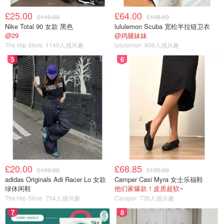
£25.00
£64.00
£110.00
£108.00
Nike Total 90 女款 黑色
lululemon Scuba 宽松半拉链卫衣
@29
@鸡腿妹妹
The Hip Store
1140人感兴趣
lululemon
806人感兴趣
5
6
£20.00
£68.85
£100.00
£135.00
adidas Originals Adi Racer Lo 女款
Camper Casi Myra 女士乐福鞋
绿休闲鞋
他们家爆款！皮质超软~
The Hip Store
754人感兴趣
Camper
735人感兴趣
7
8