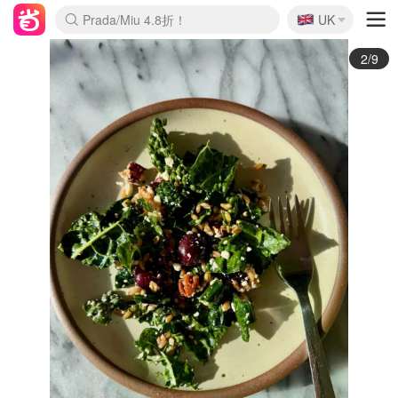
🇬🇧
Prada/Miu 4.8折！
UK
麦卢卡蜂蜜夏促！个位数！
啥？必胜客披萨5折！
3/9