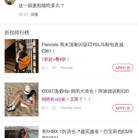
这一袋麦粒能吃多久？
05-27
· 回复
折扣排行榜
Flannels 周末顶奢闪促💥YSL马鞍包直减
£961！
1折起+叠9折！
1
Flannels
APP打开
£50封顶💰Hip 倒闭大清仓！阿迪德训鞋£20
倒闭价=白捡！又降了！！
1
The Hip Store
APP打开
夯‼️HBX 1折清仓📍越买越省！巴宝莉包£329/
原£1641