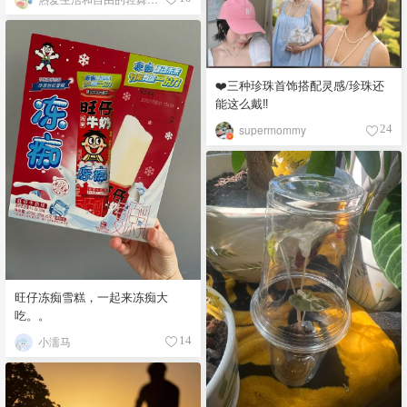
❤️三种珍珠首饰搭配灵感/珍珠还
能这么戴‼️
supermommy
24
旺仔冻痴雪糕，一起来冻痴大
吃。。
小濡马
14