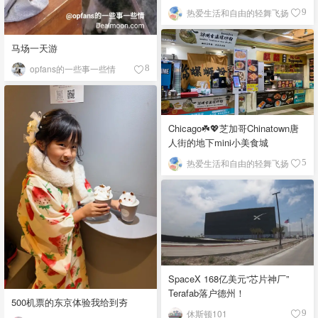
O'Hare自助早餐
热爱生活和自由的轻舞飞扬
9
马场一天游
opfans的一些事一些情
8
Chicago☘️💖芝加哥Chinatown唐
人街的地下mini小美食城
热爱生活和自由的轻舞飞扬
5
SpaceX 168亿美元“芯片神厂”
Terafab落户德州！
500机票的东京体验我给到夯
休斯顿101
9