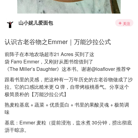
山小妮儿爱面包
关注
认识古老谷物之Emmer｜万能沙拉公式
前阵子在本地农场超市21 Acres 买到了这
袋 Farro Emmer，又刚好从图书馆借到了
《The Miller’s Daughter》这本书。谢谢@loaflover 推荐🌹
跟着书里的灵感，把这种有一万年历史的古老谷物做成了沙
拉。它的口感比糙米更 Q 弹，自带烤核桃香气。分享这个
极简质朴的【万能沙拉公式】
熟麦粒基底 + 蔬菜 + 优质蛋白 + 书里的果酸灵魂 + 极简调
味
基底：Emmer 麦粒（提前浸泡，盐水煮 30分钟，捞出彻底
沥干晾凉。