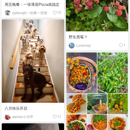
周五晚餐：一张薄底Pizza就搞定
opfans的一些事一些情
10
野生黑莓？
Lovemay
1
八月快乐开启
weirdo小马甲
12