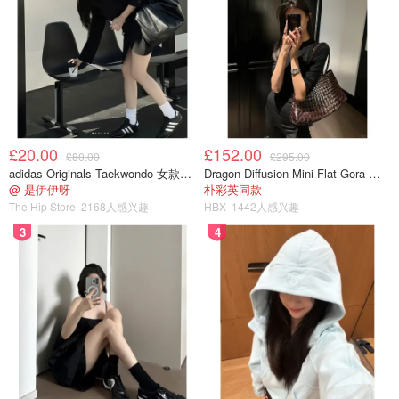
£20.00
£152.00
£80.00
£295.00
adidas Originals Taekwondo 女款黑色运动鞋
Dragon Diffusion Mini Flat Gora 深棕色手提包
@ 是伊伊呀
朴彩英同款
The Hip Store
2168人感兴趣
HBX
1442人感兴趣
3
4