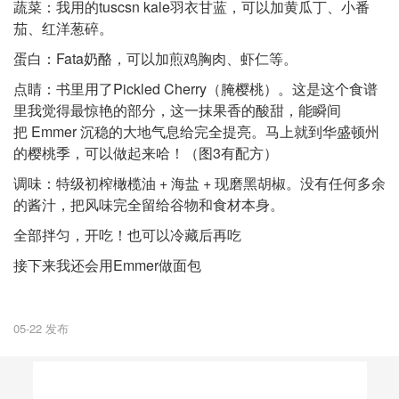
蔬菜：我用的tuscsn kale羽衣甘蓝，可以加黄瓜丁、小番
茄、红洋葱碎。
蛋白：Fata奶酪，可以加煎鸡胸肉、虾仁等。
点睛：书里用了Pickled Cherry（腌樱桃）。这是这个食谱
里我觉得最惊艳的部分，这一抹果香的酸甜，能瞬间
把 Emmer 沉稳的大地气息给完全提亮。马上就到华盛顿州
的樱桃季，可以做起来哈！（图3有配方）
调味：特级初榨橄榄油 + 海盐 + 现磨黑胡椒。没有任何多余
的酱汁，把风味完全留给谷物和食材本身。
全部拌匀，开吃！也可以冷藏后再吃
接下来我还会用Emmer做面包
05-22 发布