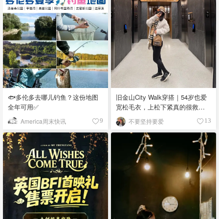
🐟多伦多去哪儿钓鱼？这份地图
旧金山City Walk穿搭｜54岁也爱
全年可用✅
宽松毛衣，上松下紧真的很救比
例
America周末快讯
不要坚持要爱
9
13