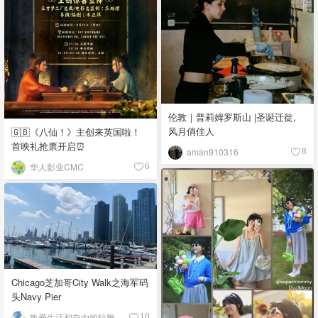
伦敦｜普莉姆罗斯山 |圣诞迁徙,
风月俏佳人
🇬🇧《八仙！》主创来英国啦！
首映礼抢票开启⏰
aman910316
8
华人影业CMC
6
Chicago芝加哥City Walk之海军码
头Navy Pier
热爱生活和自由的轻舞飞扬
10