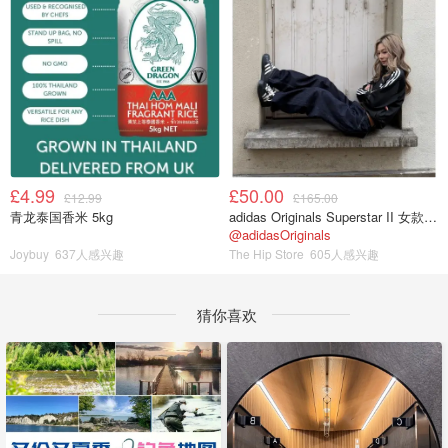
£4.99
£50.00
£12.99
£165.00
青龙泰国香米 5kg
adidas Originals Superstar II 女款串珠休闲鞋 黑色
@adidasOriginals
Joybuy
637人感兴趣
The Hip Store
605人感兴趣
猜你喜欢