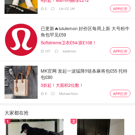
2
LN-CC UK
APP打开
已更新🔥lululemon 好价区每周上新 大号粉牛
角包罕见£59
Softstreme卫衣£54/原£108！
107
lululemon
APP打开
MK官网 发起一波猛降‼️链条麻将包£55 托特
包£80
3折起！大面积2位数！
9
Michael Kors
APP打开
大家都在抢
1
2