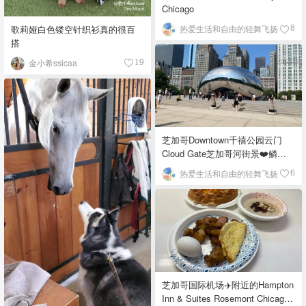
Chicago
歌莉娅白色镂空针织衫真的很百
热爱生活和自由的轻舞飞扬
8
搭
金小希ssicaa
19
芝加哥Downtown千禧公园云门
Cloud Gate芝加哥河街景❤️鳞次
栉比的高楼
热爱生活和自由的轻舞飞扬
6
芝加哥国际机场✈️附近的Hampton
Inn & Suites Rosemont Chicago