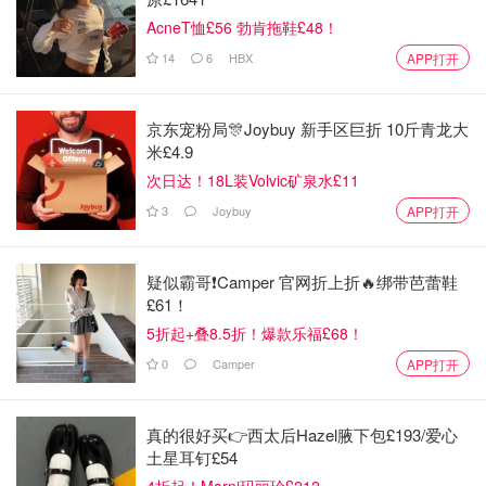
AcneT恤£56 勃肯拖鞋£48！
14
6
HBX
APP打开
京东宠粉局🎊Joybuy 新手区巨折 10斤青龙大
米£4.9
次日达！18L装Volvic矿泉水£11
3
Joybuy
APP打开
疑似霸哥❗️Camper 官网折上折🔥绑带芭蕾鞋
£61！
5折起+叠8.5折！爆款乐福£68！
0
Camper
APP打开
真的很好买👉西太后Hazel腋下包£193/爱心
土星耳钉£54
4折起！Marni玛丽珍£212