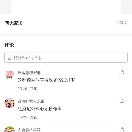
问大家
0
全部
评论
打开App写评论
啊这尊嘟假嘟
这种颗粒的直接吃还没试过呢
05-29
· 回复
谁偷吃我火龙果
这搭配公式必须抄作业
05-29
· 回复
不会躺板板滴