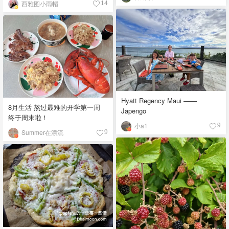
西雅图小雨帽
14
Hyatt Regency Maui ——
8月生活 熬过最难的开学第一周
Japengo
终于周末啦！
小a1
9
Summer在漂流
9