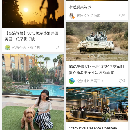
渐近脱离闷养
底波拉的诗与歌
8
【高温预警】36℃极端热浪杀回
英国！纪录恐打破
伦敦今天下雨了吗
1
63亿英镑买回一堆“废铁”？英军阿
贾克斯装甲车刚出库就趴窝
伦敦地铁又罢工了
3
Starbucks Reserve Roastery