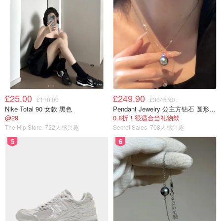
£25.00
£249.90
£110.00
£3046.90
Nike Total 90 女款 黑色
Pendant Jewelry 公主方钻石 圆形大溪地珍珠吊坠 11-12mm
@29
0.8折！很适合当礼物欸
The Hip Store
722人感兴趣
Secret Sales
708人感兴趣
5
6