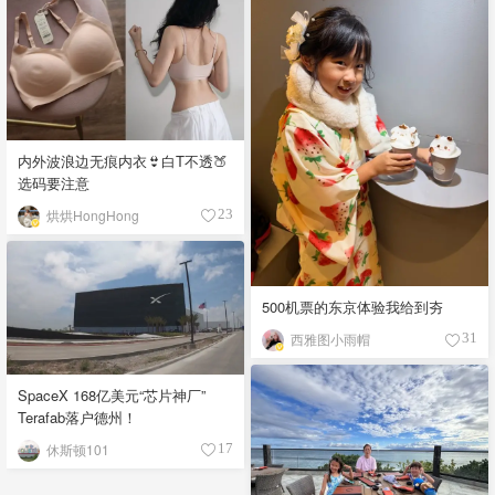
内外波浪边无痕内衣👙白T不透🍑
选码要注意
烘烘HongHong
23
500机票的东京体验我给到夯
西雅图小雨帽
31
SpaceX 168亿美元“芯片神厂”
Terafab落户德州！
休斯顿101
17