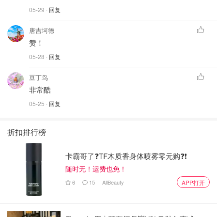
05-29
· 回复
唐吉坷德
赞！
05-28
· 回复
豆丁鸟
非常酷
05-25
· 回复
折扣排行榜
卡霸哥了❓TF木质香身体喷雾零元购❓❗
随时无！运费也免！
6
15
AllBeauty
APP打开