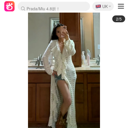
🇬🇧
Prada/Miu 4.8折！
UK
麦卢卡蜂蜜夏促！个位数！
啥？必胜客披萨5折！
3/5