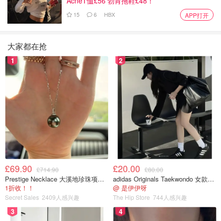
AcneT恤£56 勃肯拖鞋£48！
15
6
HBX
APP打开
大家都在抢
1
2
£69.90
£20.00
£714.90
£80.00
Prestige Necklace 大溪地珍珠项链 10-11mm
adidas Originals Taekwondo 女款黑色运动鞋
1折收！！
@ 是伊伊呀
Secret Sales
2409人感兴趣
The Hip Store
744人感兴趣
3
4