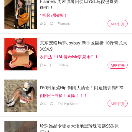
Flannels 周末顶奢闪促💥YSL马鞍包直减
£961！
1折起+叠9折！
2
Flannels
APP打开
京东宠粉局🎊Joybuy 新手区巨折 10斤青龙大
米£4.9
次日达！18L装Volvic矿泉水£11
4
Joybuy
APP打开
£50封顶💰Hip 倒闭大清仓！阿迪德训鞋£20
倒闭价=白捡！又降了！！
3
The Hip Store
APP打开
珍珠饰品专场🦪大溪地黑珍珠项链£69/原
£714