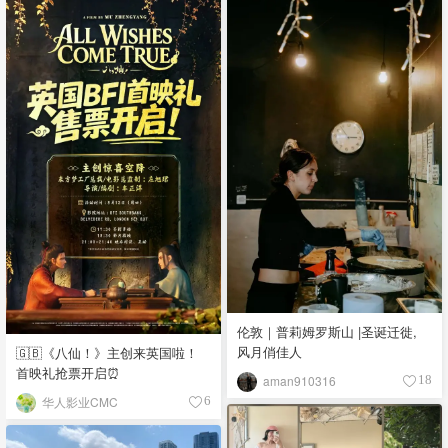
伦敦｜普莉姆罗斯山 |圣诞迁徙,
风月俏佳人
🇬🇧《八仙！》主创来英国啦！
首映礼抢票开启⏰
aman910316
18
华人影业CMC
6