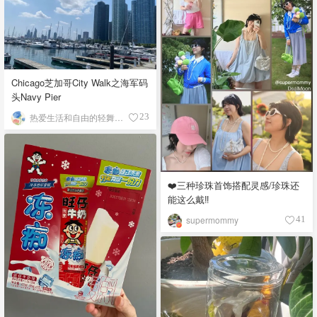
Chicago芝加哥City Walk之海军码
头Navy Pier
热爱生活和自由的轻舞飞扬
23
❤️三种珍珠首饰搭配灵感/珍珠还
能这么戴‼️
supermommy
41