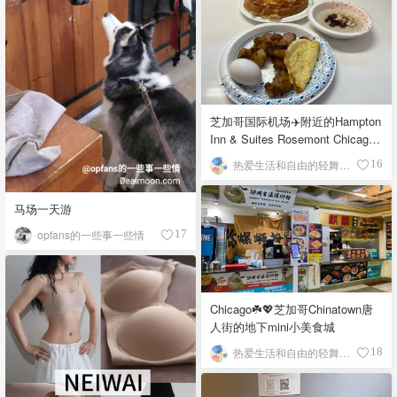
芝加哥国际机场✈️附近的Hampton
Inn & Suites Rosemont Chicago
O'Hare自助早餐
热爱生活和自由的轻舞飞扬
16
马场一天游
opfans的一些事一些情
17
Chicago☘️💖芝加哥Chinatown唐
人街的地下mini小美食城
热爱生活和自由的轻舞飞扬
18