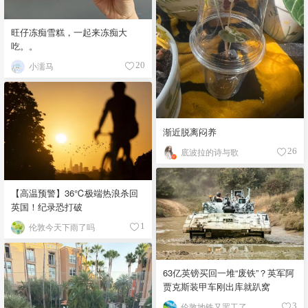
旺仔冻痴雪糕，一起来冻痴大
吃。。
小濡马
20
渐近脱离闷养
底波拉的诗与歌
26
【高温预警】36℃极端热浪杀回
英国！纪录恐打破
伦敦今天下雨了吗
1
63亿英镑买回一堆“废铁”？英军阿
贾克斯装甲车刚出库就趴窝
伦敦地铁又罢工了
3