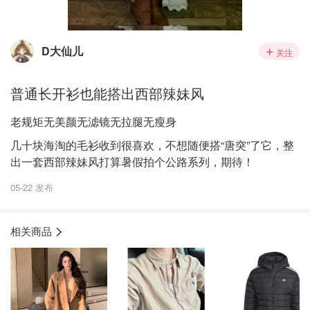
D大仙儿
关注
普通长开衫也能搭出西部辣妹风
老规矩无美颜无滤镜无拉腿无瘦身
几十块海淘的毛衫收到很喜欢，不想随便搭“唐突”了它，整
出一套西部辣妹风打算暑假拍个公路系列，期待！
05-22 发布
相关商品