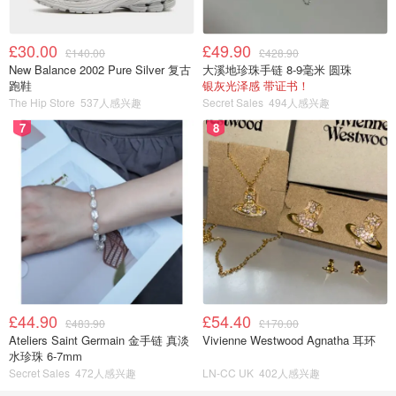
£30.00
£49.90
£140.00
£428.90
New Balance 2002 Pure Silver 复古
大溪地珍珠手链 8-9毫米 圆珠
跑鞋
银灰光泽感 带证书！
The Hip Store
537人感兴趣
Secret Sales
494人感兴趣
7
8
£44.90
£54.40
£483.90
£170.00
Ateliers Saint Germain 金手链 真淡
Vivienne Westwood Agnatha 耳环
水珍珠 6-7mm
Secret Sales
472人感兴趣
LN-CC UK
402人感兴趣