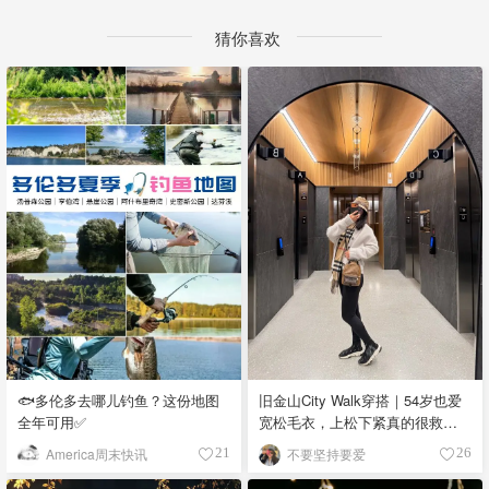
猜你喜欢
🐟多伦多去哪儿钓鱼？这份地图
旧金山City Walk穿搭｜54岁也爱
全年可用✅
宽松毛衣，上松下紧真的很救比
例
America周末快讯
不要坚持要爱
21
26