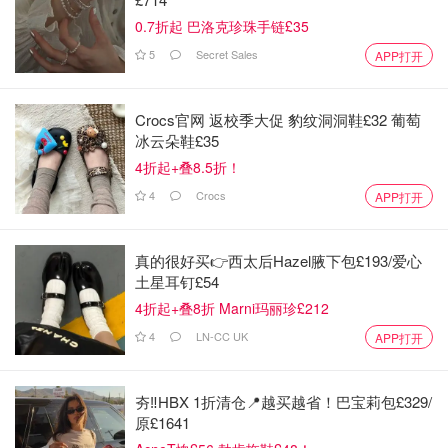
0.7折起 巴洛克珍珠手链£35
5
Secret Sales
APP打开
Crocs官网 返校季大促 豹纹洞洞鞋£32 葡萄
冰云朵鞋£35
4折起+叠8.5折！
4
Crocs
APP打开
真的很好买👉西太后Hazel腋下包£193/爱心
土星耳钉£54
4折起+叠8折 Marni玛丽珍£212
4
LN-CC UK
APP打开
夯‼️HBX 1折清仓📍越买越省！巴宝莉包£329/
原£1641