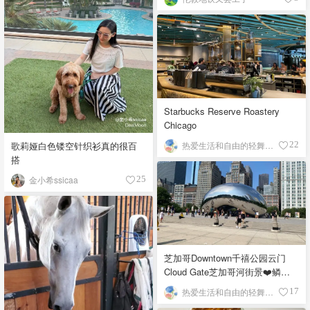
Starbucks Reserve Roastery
Chicago
歌莉娅白色镂空针织衫真的很百
热爱生活和自由的轻舞飞扬
22
搭
金小希ssicaa
25
芝加哥Downtown千禧公园云门
Cloud Gate芝加哥河街景❤️鳞次
栉比的高楼
热爱生活和自由的轻舞飞扬
17