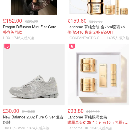
£152.00
£159.60
£295.00
£280.00
Dragon Diffusion Mini Flat Gora 深棕色手提包
Lancome 菁纯套装 含75ml面霜+5ml精华+5ml眼霜
朴彩英同款
价值£416 售完无补 码5OFF
HBX
1746人感兴趣
LOOKFANTASTIC.COM
1495人感兴趣
5
6
£30.00
£93.80
£140.00
£134.00
New Balance 2002 Pure Silver 复古
Lancome 菁纯眼霜套装
跑鞋
眼霜单买£135了！还有15ml面霜+5ml精华~！
The Hip Store
1374人感兴趣
Lancôme UK
1345人感兴趣