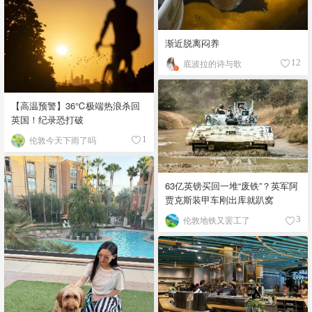
渐近脱离闷养
底波拉的诗与歌
12
【高温预警】36℃极端热浪杀回
英国！纪录恐打破
伦敦今天下雨了吗
1
63亿英镑买回一堆“废铁”？英军阿
贾克斯装甲车刚出库就趴窝
伦敦地铁又罢工了
3