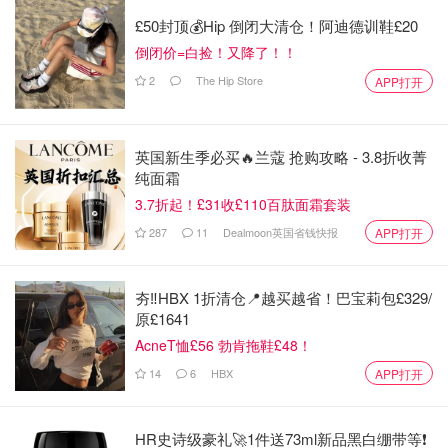
£50封顶💰Hip 倒闭大清仓！阿迪德训鞋£20
倒闭价=白捡！又降了！！
2
The Hip Store
APP打开
英国新生季必买🔥兰蔻 抢购攻略 - 3.8折收菁
纯面霜
3.7折起！£31收£110百肽面霜套装
287
11
Dealmoon英国省钱快报
APP打开
夯‼️HBX 1折清仓📍越买越省！巴宝莉包£329/
原£1641
AcneT恤£56 勃肯拖鞋£48！
14
6
HBX
APP打开
HR史诗级豪礼🚀1件送73ml新品黑白绷带等❗️