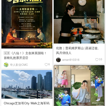
伦敦｜普莉姆罗斯山 |圣诞迁徙,
风月俏佳人
🇬🇧《八仙！》主创来英国啦！
首映礼抢票开启⏰
aman910316
10
华人影业CMC
6
Chicago芝加哥City Walk之海军码