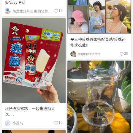
头Navy Pier
热爱生活和自由的轻舞飞扬
13
❤️三种珍珠首饰搭配灵感/珍珠还
能这么戴‼️
supermommy
29
旺仔冻痴雪糕，一起来冻痴大
吃。。
小濡马
16