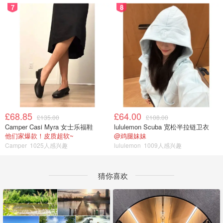
7
8
£68.85
£64.00
£135.00
£108.00
Camper Casi Myra 女士乐福鞋
lululemon Scuba 宽松半拉链卫衣
他们家爆款！皮质超软~
@鸡腿妹妹
Camper
1025人感兴趣
lululemon
1009人感兴趣
猜你喜欢