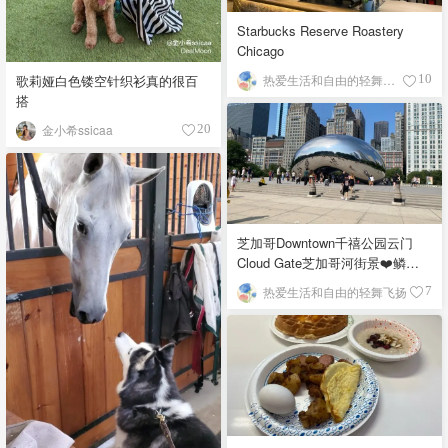
Starbucks Reserve Roastery
Chicago
歌莉娅白色镂空针织衫真的很百
热爱生活和自由的轻舞飞扬
10
搭
金小希ssicaa
20
芝加哥Downtown千禧公园云门
Cloud Gate芝加哥河街景❤️鳞次
栉比的高楼
热爱生活和自由的轻舞飞扬
7