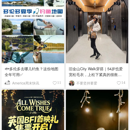
🐟多伦多去哪儿钓鱼？这份地图
旧金山City Walk穿搭｜54岁也爱
全年可用✅
宽松毛衣，上松下紧真的很救比
例
America周末快讯
不要坚持要爱
11
14