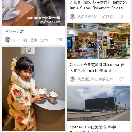
芝加哥国际机场✈️附近的Hampton
Inn & Suites Rosemont Chicago
O'Hare自助早餐
热爱生活和自由的轻舞飞扬
11
马场一天游
opfans的一些事一些情
9
Chicago☘️💖芝加哥Chinatown唐
人街的地下mini小美食城
热爱生活和自由的轻舞飞扬
11
SpaceX 168亿美元“芯片神厂”