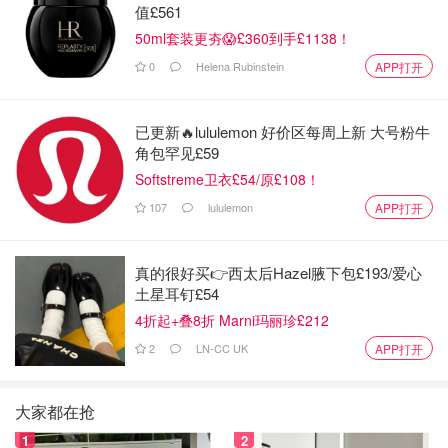
值£561
50ml套装更夯😱£360到手£1138！
0
Helena Rubinstein
APP打开
已更新🔥lululemon 好价区每周上新 大号粉牛
角包罕见£59
Softstreme卫衣£54/原£108！
107
lululemon
APP打开
真的很好买👉西太后Hazel腋下包£193/爱心
土星耳钉£54
4折起+叠8折 Marni玛丽珍£212
2
LN-CC UK
APP打开
大家都在抢
1
2