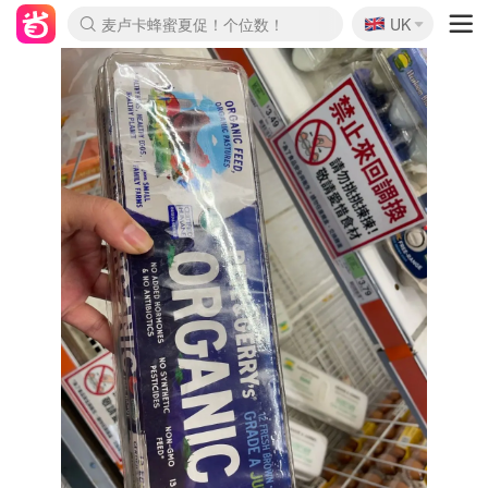
🇬🇧
Prada/Miu 4.8折！
UK
麦卢卡蜂蜜夏促！个位数！
啥？必胜客披萨5折！