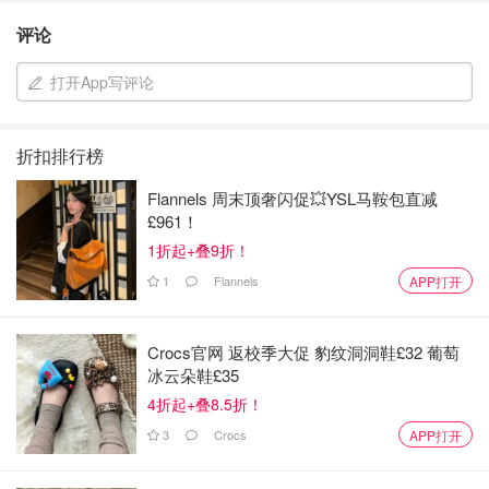
评论
打开App写评论
折扣排行榜
Flannels 周末顶奢闪促💥YSL马鞍包直减
£961！
1折起+叠9折！
1
Flannels
APP打开
Crocs官网 返校季大促 豹纹洞洞鞋£32 葡萄
冰云朵鞋£35
4折起+叠8.5折！
3
Crocs
APP打开