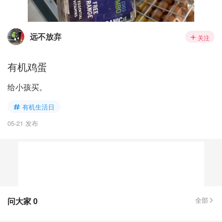
远不放弃
关注
有机鸡蛋
给小孩买。
有机生活日
05-21 发布
问大家
0
全部