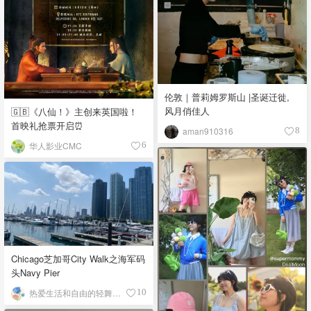
伦敦｜普莉姆罗斯山 |圣诞迁徙,
风月俏佳人
🇬🇧《八仙！》主创来英国啦！
首映礼抢票开启⏰
aman910316
8
华人影业CMC
6
Chicago芝加哥City Walk之海军码
头Navy Pier
热爱生活和自由的轻舞飞扬
10