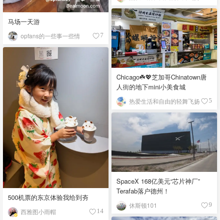
马场一天游
opfans的一些事一些情
7
Chicago☘️💖芝加哥Chinatown唐
人街的地下mini小美食城
热爱生活和自由的轻舞飞扬
5
SpaceX 168亿美元“芯片神厂”
Terafab落户德州！
500机票的东京体验我给到夯
休斯顿101
9
西雅图小雨帽
14