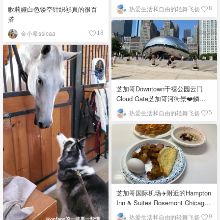
歌莉娅白色镂空针织衫真的很百
热爱生活和自由的轻舞飞扬
8
搭
金小希ssicaa
18
芝加哥Downtown千禧公园云门
Cloud Gate芝加哥河街景❤️鳞次
栉比的高楼
热爱生活和自由的轻舞飞扬
5
芝加哥国际机场✈️附近的Hampton
Inn & Suites Rosemont Chicago
O'Hare自助早餐
热爱生活和自由的轻舞飞扬
9