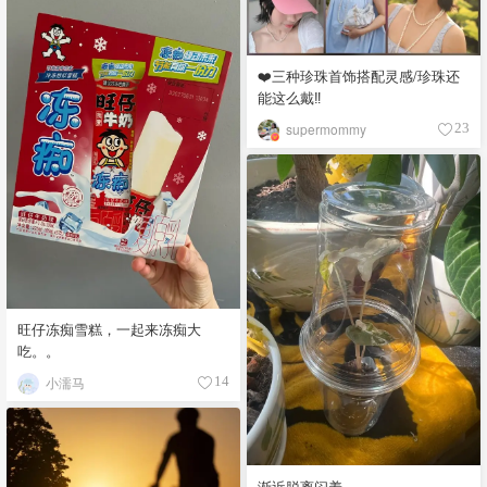
❤️三种珍珠首饰搭配灵感/珍珠还
能这么戴‼️
supermommy
23
旺仔冻痴雪糕，一起来冻痴大
吃。。
小濡马
14
渐近脱离闷养