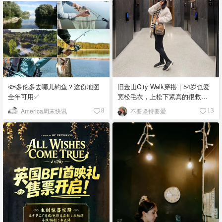
🐟多伦多去哪儿钓鱼？这份地图
旧金山City Walk穿搭｜54岁也爱
全年可用✅
宽松毛衣，上松下紧真的很救比
例
America周末快讯
不要坚持要爱
8
13