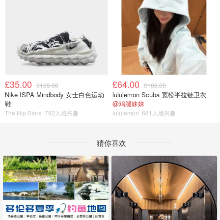
£35.00
£64.00
£165.00
£108.00
Nike ISPA Mindbody 女士白色运动
lululemon Scuba 宽松半拉链卫衣
鞋
@鸡腿妹妹
The Hip Store
792人感兴趣
lululemon
661人感兴趣
猜你喜欢