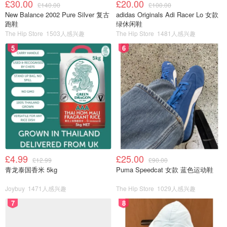
£30.00
£20.00
£140.00
£100.00
New Balance 2002 Pure Silver 复古
adidas Originals Adi Racer Lo 女款
跑鞋
绿休闲鞋
The Hip Store
1503人感兴趣
The Hip Store
1481人感兴趣
5
6
£4.99
£25.00
£12.99
£90.00
青龙泰国香米 5kg
Puma Speedcat 女款 蓝色运动鞋
Joybuy
1471人感兴趣
The Hip Store
1029人感兴趣
7
8