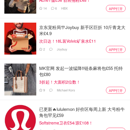
AcneT恤£56 勃肯拖鞋£48！
14
6
HBX
APP打开
京东宠粉局🎊Joybuy 新手区巨折 10斤青龙大
米£4.9
次日达！18L装Volvic矿泉水£11
2
Joybuy
APP打开
MK官网 发起一波猛降‼️链条麻将包£55 托特
包£80
3折起！大面积2位数！
9
Michael Kors
APP打开
已更新🔥lululemon 好价区每周上新 大号粉牛
角包罕见£59
Softstreme卫衣£54/原£108！