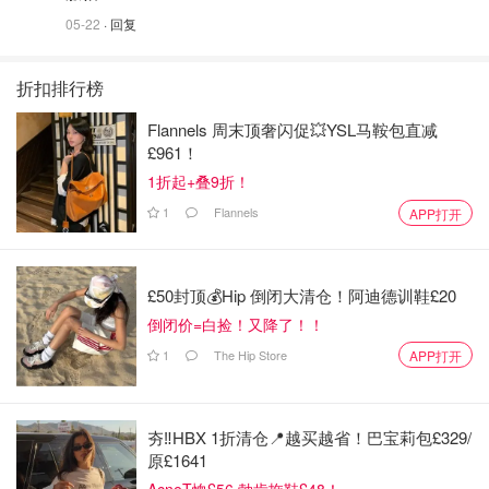
05-22
· 回复
折扣排行榜
Flannels 周末顶奢闪促💥YSL马鞍包直减
£961！
1折起+叠9折！
1
Flannels
APP打开
£50封顶💰Hip 倒闭大清仓！阿迪德训鞋£20
倒闭价=白捡！又降了！！
1
The Hip Store
APP打开
夯‼️HBX 1折清仓📍越买越省！巴宝莉包£329/
原£1641