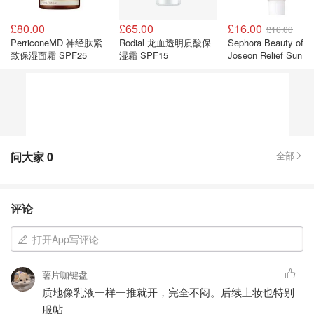
£80.00
£65.00
£16.00
£16.00
PerriconeMD 神经肽紧
Rodial 龙血透明质酸保
Sephora Beauty of
致保湿面霜 SPF25
湿霜 SPF15
Joseon Relief Sun 
益生菌防晒霜 SPF50
问大家
0
全部
评论
打开App写评论
薯片咖键盘
质地像乳液一样一推就开，完全不闷。后续上妆也特别
服帖