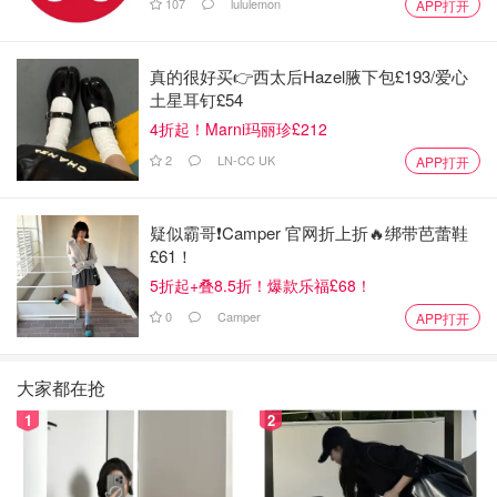
107
lululemon
APP打开
真的很好买👉西太后Hazel腋下包£193/爱心
土星耳钉£54
4折起！Marni玛丽珍£212
2
LN-CC UK
APP打开
疑似霸哥❗️Camper 官网折上折🔥绑带芭蕾鞋
£61！
5折起+叠8.5折！爆款乐福£68！
0
Camper
APP打开
大家都在抢
1
2