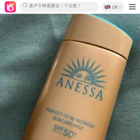
🇬🇧
Prada/Miu 4.8折！
UK
麦卢卡蜂蜜夏促！个位数！
啥？必胜客披萨5折！