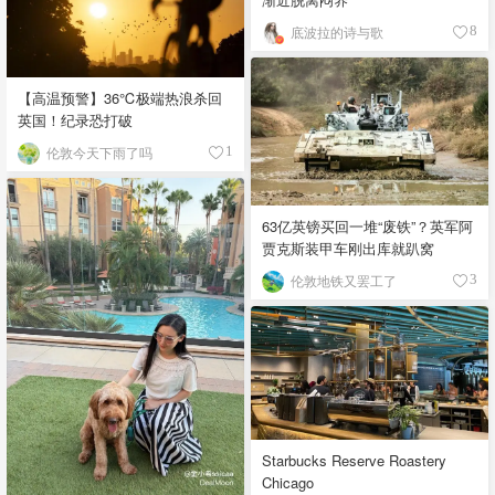
底波拉的诗与歌
8
【高温预警】36℃极端热浪杀回
英国！纪录恐打破
伦敦今天下雨了吗
1
63亿英镑买回一堆“废铁”？英军阿
贾克斯装甲车刚出库就趴窝
伦敦地铁又罢工了
3
Starbucks Reserve Roastery
Chicago