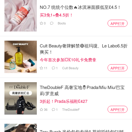
NO.7 统统个位数🔥冰淇淋面膜低至£4.5！
买3免1+叠4.5折！
0
Boots
APP打开
Cult Beauty奢牌解禁🔴祖玛珑、Le Labo6.5折
爽买！
今年首次参加💥£10礼卡免费拿
11
1
Cult Beauty
APP打开
TheDoubleF 高奢宝地🤴Prada/Miu Miu/巴宝
莉/罗意威
3折起！Prada乐福鞋£427
36
1
TheDoubleF
APP打开
Tory Burch 半价包包专场‼️ 草编托特包£185