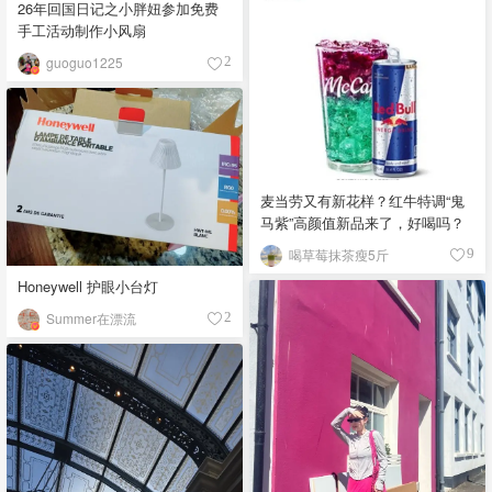
26年回国日记之小胖妞参加免费
手工活动制作小风扇
guoguo1225
2
麦当劳又有新花样？红牛特调“鬼
马紫”高颜值新品来了，好喝吗？
喝草莓抹茶瘦5斤
9
Honeywell 护眼小台灯
Summer在漂流
2