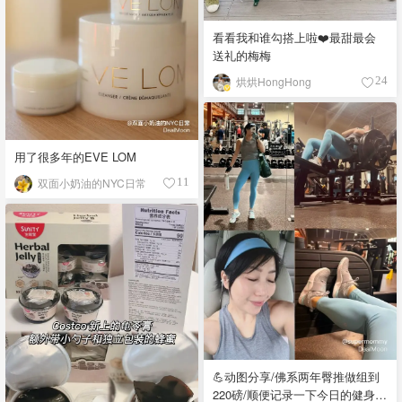
看看我和谁勾搭上啦❤️最甜最会
送礼的梅梅
烘烘HongHong
24
用了很多年的EVE LOM
双面小奶油的NYC日常
11
💪动图分享/佛系两年臀推做组到
220磅/顺便记录一下今日的健身馆