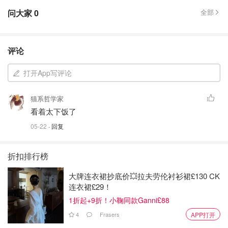
问大家
0
全部
评论
打开App写评论
猫系哲学家
看着太下饭了
05-22
· 回复
折扣排行榜
大牌连衣裙抄底价💥拉夫劳伦衬衫裙£130 CK
连衣裙£29！
1折起+9折！小鞠同款Ganni£88
4
Frasers
APP打开