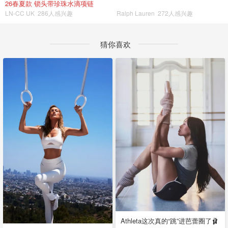
26春夏款 锁头带珍珠水滴项链
LN-CC UK
286人感兴趣
Ralph Lauren
272人感兴趣
猜你喜欢
Athleta这次真的“跳”进芭蕾圈了🩰