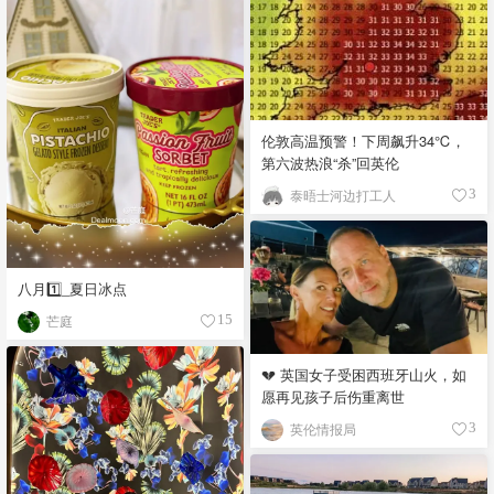
伦敦高温预警！下周飙升34℃，
第六波热浪“杀”回英伦
泰晤士河边打工人
3
八月1️⃣_夏日冰点
芒庭
15
💔 英国女子受困西班牙山火，如
愿再见孩子后伤重离世
英伦情报局
3