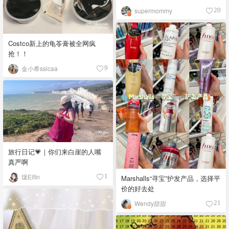
OOTD❤️
supermommy
20
Costco新上的龟苓膏被全网疯
抢！！
金小希ssicaa
9
旅行日记💗｜你们来白崖的人嘴
真严啊
珑Elfin
1
Marshalls“寻宝”护发产品，选择平
价的好去处
Wendy甜甜
21