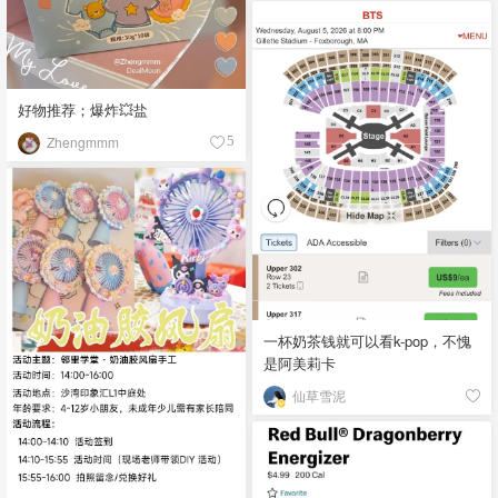
好物推荐；爆炸💥盐
Zhengmmm
5
一杯奶茶钱就可以看k-pop，不愧
是阿美莉卡
仙草雪泥