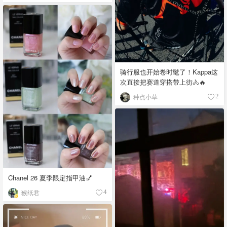
骑行服也开始卷时髦了！Kappa这
次直接把赛道穿搭带上街🚴🔥
种点小草
2
Chanel 26 夏季限定指甲油💅
猴纸君
4