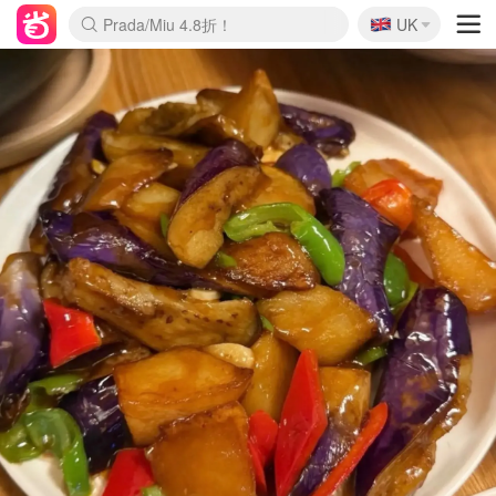
🇬🇧
Prada/Miu 4.8折！
UK
麦卢卡蜂蜜夏促！个位数！
啥？必胜客披萨5折！