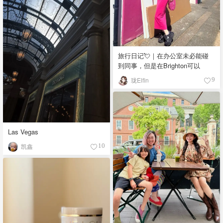
旅行日记💘｜在办公室未必能碰
到同事，但是在Brighton可以
珑Elfin
9
Las Vegas
凯鑫
10