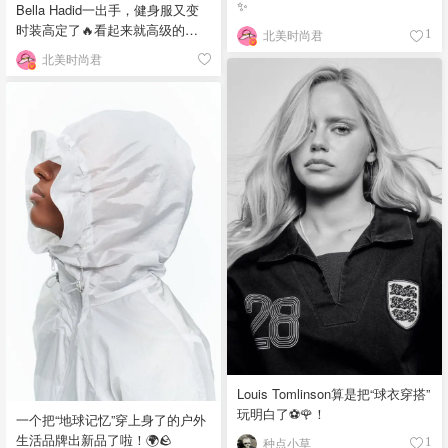
✨
Bella Hadid一出手，健身服又变
时装高定了🔥看起来就高级的不
北美时尚君
1
行❣️
北美时尚君
Louis Tomlinson算是把“球衣穿搭”
玩明白了⚽️🌹！
一个把“地球记忆”穿上身了的户外
生活品牌出新品了啦！🌍🪨
种点小草
1