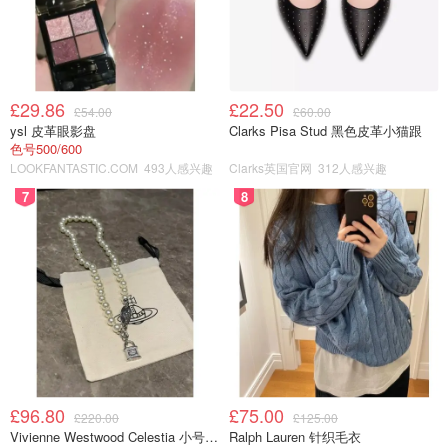
£29.86
£22.50
£54.00
£60.00
ysl 皮革眼影盘
Clarks Pisa Stud 黑色皮革小猫跟
色号500/600
LOOKFANTASTIC.COM
493人感兴趣
Clarks英国官网
312人感兴趣
7
8
£96.80
£75.00
£220.00
£125.00
Vivienne Westwood Celestia 小号吊坠项链
Ralph Lauren 针织毛衣