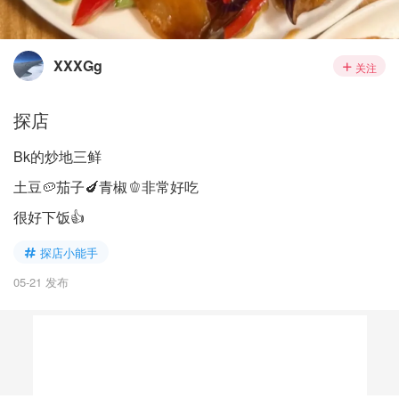
XXXGg
关注
探店
Bk的炒地三鲜
土豆🥔茄子🍆青椒🫑非常好吃
很好下饭👍
探店小能手
05-21 发布