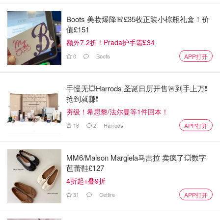
Boots 美妆爆降🚨£35收正装小棕瓶礼盒！价
值£151
额外7.2折！Prada护手霜£34
0
Boots
APP打开
手慢无💥Harrods 圣诞日历开售🚨到手上万❗️
抢到就赚❗️
夯级！希思黎/法尔曼等1件回本！
16
2
Harrods
APP打开
MM6/Maison Margiela马吉拉 卖疯了💥数字
芭蕾鞋£127
4折起+叠9折
31
Cettire
APP打开