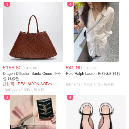
3
4
£196.80
£45.90
£410.00
£102.00
Dragon Diffusion Santa Croce 小号
Polo Ralph Lauren 长袖休闲衬衫
包 浅棕色
折扣码：DEALMOON-AOT26
Bernardelli Store
512人感兴趣
TheDoubleF
585人感兴趣
5
6