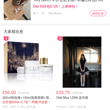
Ella 托特包£125！上课神包！
1
Tory Burch
APP打开
大家都在抢
1
2
£56.00
£33.75
£140.00
£165.00
200ml卸妆膏+100ml急救面膜+面霜+洁颜布
Odd Mus LD99 连衣裙
总价值£204=2.7折！闭眼冲这套！
EVE LOM
2106人感兴趣
Frasers
1333人感兴趣