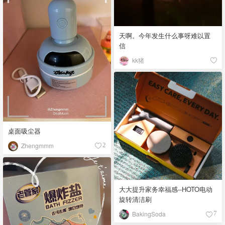
天啊。今年发生什么事呀难以置
信
kk猪
桌面吸尘器
Zhengmmm
2
大大提升家务幸福感--HOTO电动
旋转清洁刷
BakingSoda
7