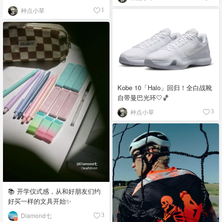
种点小草
1
Kobe 10「Halo」回归！全白战靴
自带曼巴光环🤍🏀
种点小草
3
📚 开学仪式感，从和好朋友们约
好买一样的文具开始✨
Diamond七
3