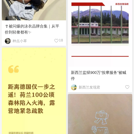
👙被问爆的泳衣品牌合集｜从平
价到轻奢都有✨
种点小草
18
新西兰监狱900万“按摩服务”被喊
停
新西兰发现君