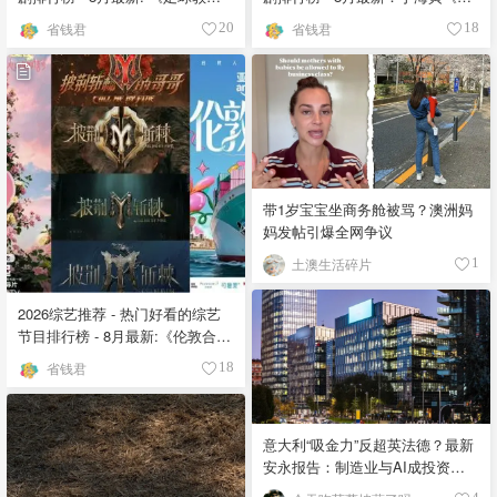
》第四季回归！
的荒糖恋爱 》上线❣️
省钱君
省钱君
20
18
带1岁宝宝坐商务舱被骂？澳洲妈
妈发帖引爆全网争议
土澳生活碎片
1
2026综艺推荐 - 热门好看的综艺
节目排行榜 - 8月最新:《​​伦敦合伙
人》回归啦
省钱君
18
意大利“吸金力”反超英法德？最新
安永报告：制造业与AI成投资新
宠！