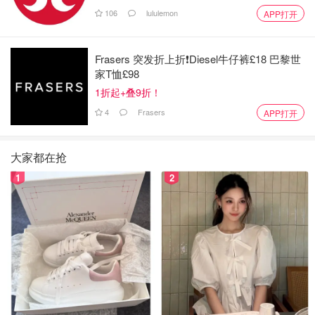
106
lululemon
APP打开
Frasers 突发折上折❗️Diesel牛仔裤£18 巴黎世
家T恤£98
1折起+叠9折！
4
Frasers
APP打开
大家都在抢
1
2