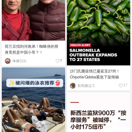
荷兰豆找到河南弟！蜘蛛侠的替
身竟然是中国小哥？！
琳娜贝尔
9
沙门氏菌疫情已蔓延至27州！
Chipotle/Qdoba紧急下架辣椒
新闻搬运工
17