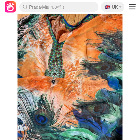
🇬🇧
Prada/Miu 4.8折！
UK
麦卢卡蜂蜜夏促！个位数！
啥？必胜客披萨5折！