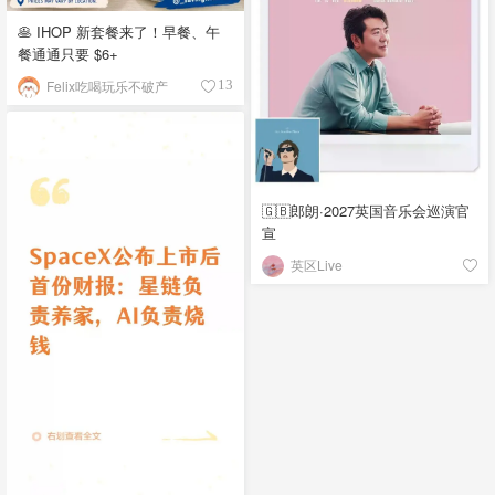
🥞 IHOP 新套餐来了！早餐、午
餐通通只要 $6+
Felix吃喝玩乐不破产
13
🇬🇧郎朗·2027英国音乐会巡演官
宣
英区Live