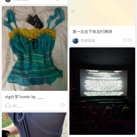
第一次在下班后打网球
毛球茶茶
11
vtg分享*iconic by ___
jin___