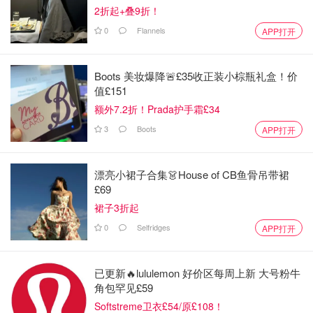
2折起+叠9折！
0
Flannels
APP打开
Boots 美妆爆降🚨£35收正装小棕瓶礼盒！价
值£151
额外7.2折！Prada护手霜£34
3
Boots
APP打开
漂亮小裙子合集👗House of CB鱼骨吊带裙
£69
裙子3折起
0
Selfridges
APP打开
已更新🔥lululemon 好价区每周上新 大号粉牛
角包罕见£59
Softstreme卫衣£54/原£108！