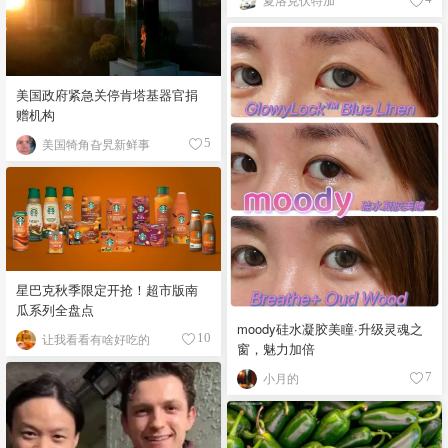
美国政府紧急关停肯塔基器官捐
赠机构
美国犄角旮旯新鲜事
5
星巴克秋季限定开抢！超市版南
瓜系列全盘点
moody硅水凝胶美瞳·升级灵魂之
让我看看有啥好吃的
10
窗，魅力加倍
小月的
7