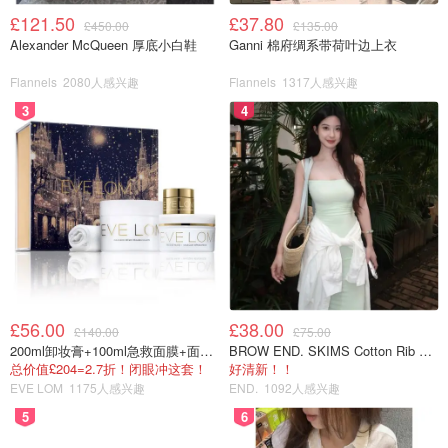
£121.50
£37.80
£450.00
£135.00
Alexander McQueen 厚底小白鞋
Ganni 棉府绸系带荷叶边上衣
Flannels
2080人感兴趣
Flannels
1317人感兴趣
3
4
£56.00
£38.00
£140.00
£75.00
200ml卸妆膏+100ml急救面膜+面霜+洁颜布
BROW END. SKIMS Cotton Rib 长款背心连衣裙 薄荷绿
总价值£204=2.7折！闭眼冲这套！
好清新！！
EVE LOM
1175人感兴趣
END.
1092人感兴趣
5
6