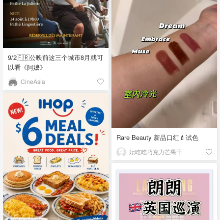
9/2🇫🇷公映前这三个城市8月就可
以看《阿嬷》
CineAsia
Rare Beauty 新品口红💄试色
妘吃吃巧克力芒果干