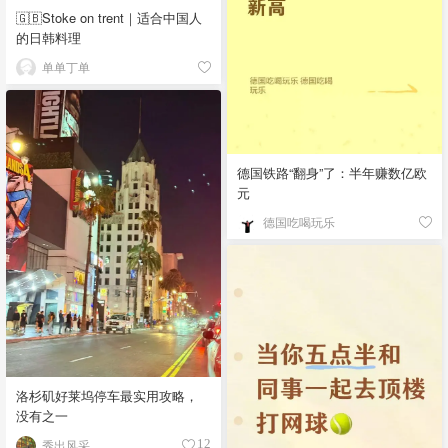
🇬🇧Stoke on trent｜适合中国人
的日韩料理
单单丁单
德国铁路“翻身”了：半年赚数亿欧
元
德国吃喝玩乐
洛杉矶好莱坞停车最实用攻略，
没有之一
秀出风采_
12