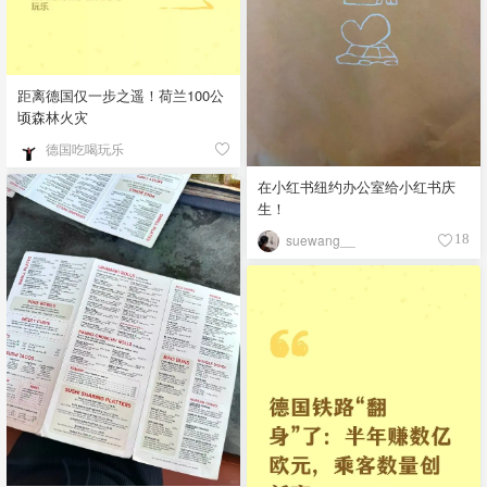
距离德国仅一步之遥！荷兰100公
顷森林火灾
德国吃喝玩乐
在小红书纽约办公室给小红书庆
生！
suewang__
18