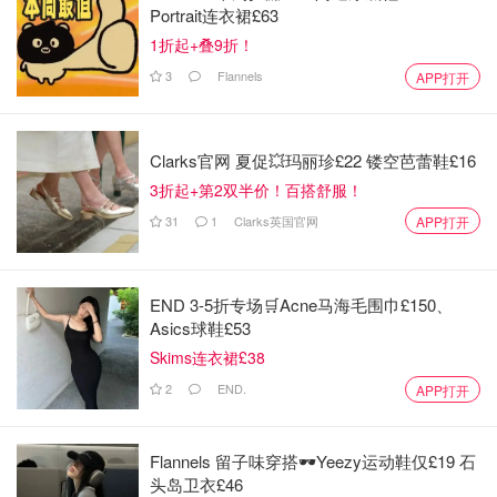
Portrait连衣裙£63
1折起+叠9折！
3
Flannels
APP打开
Clarks官网 夏促💥玛丽珍£22 镂空芭蕾鞋£16
3折起+第2双半价！百搭舒服！
31
1
Clarks英国官网
APP打开
END 3-5折专场🛒Acne马海毛围巾£150、
Asics球鞋£53
Skims连衣裙£38
2
END.
APP打开
Flannels 留子味穿搭🕶️Yeezy运动鞋仅£19 石
头岛卫衣£46