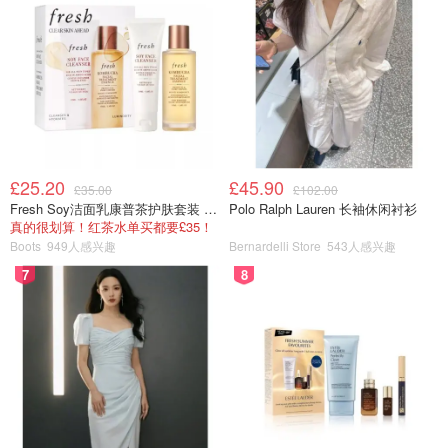
£25.20
£45.90
£35.00
£102.00
Fresh Soy洁面乳康普茶护肤套装 100ml
Polo Ralph Lauren 长袖休闲衬衫
真的很划算！红茶水单买都要£35！
Boots
949人感兴趣
Bernardelli Store
543人感兴趣
7
8