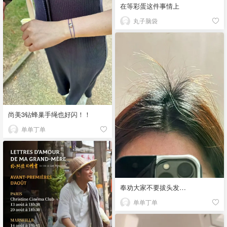
在等彩蛋这件事情上
丸子脑袋
尚美3钻蜂巢手绳也好闪！！
单单丁单
奉劝大家不要拔头发…
单单丁单