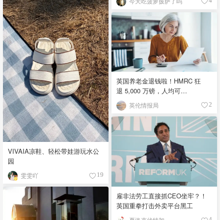
今天吃菠萝披萨了吗
4
英国养老金退钱啦！HMRC 狂
退 5,000 万镑，人均可
领 £4,000！
英伦情报局
2
VIVAIA凉鞋、轻松带娃游玩水公
园
雯雯吖
19
雇非法劳工直接抓CEO坐牢？！
英国重拳打击外卖平台黑工
夏洛克伏特加
4