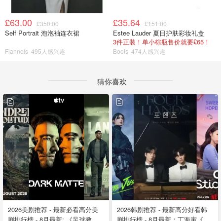
£63.00
£35.64
£350.00
£151.00
Self Portrait 泡泡袖连衣裙
Estee Lauder 夏日护肤彩妆礼盒
3件正装！单小棕瓶售价就要£65！
Flannels
495人感兴趣
Boots
474人感兴趣
猜你喜欢
2026美剧推荐 - 最新必看高分美
2026韩剧推荐 - 最新高分好看韩
剧排行榜 - 8月最新: 《​​足球教练
剧排行榜 - 8月最新：丁海寅《我