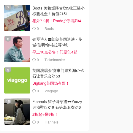
Boots 美妆爆降🚨£35收正装小
棕瓶礼盒！价值£151
额外7.2折！Prada护手霜£34
0
Boots
钢琴诗人🎹郎朗英国巡演 - 曼
城/伯明翰/格拉等6城
早上10点公售！门票£51起
0
Ticketmaster
英国演唱会/赛事门票捡漏👉久
石让音乐会£153
Bigbang英国场有票！
0
Viagogo
Flannels 留子味穿搭🕶️Yeezy
运动鞋仅£19 石头岛卫衣£46
2折起+叠9折！
0
Flannels