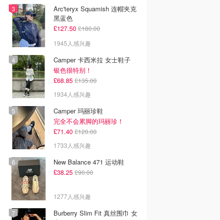
Arc'teryx Squamish 连帽夹克
黑蓝色
£127.50
£180.00
1945人感兴趣
Camper 卡西米拉 女士鞋子
银色很特别！
£68.85
£135.00
1934人感兴趣
Camper 玛丽珍鞋
完全不会累脚的玛丽珍！
£71.40
£120.00
1733人感兴趣
New Balance 471 运动鞋
£38.25
£90.00
1277人感兴趣
Burberry Slim Fit 真丝围巾 女