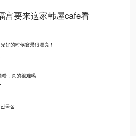
福宫要来这家韩屋cafe看
阳光好的时候窗景很漂亮！
项
桂粉，真的很难喝
了
니언 안국점