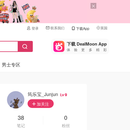
联系我们
英国
登录
下载App
🇺🇸
美国
下载 DealMoon App
体验更多精彩
🇨🇳
中国
男士专区
🇨🇦
加拿大
🇬🇧
英国
🇩🇪
德国
筠乐宝_Junjun
9
🇫🇷
加关注
法国
🇮🇹
38
0
意大利
笔记
粉丝
🇦🇺
澳洲