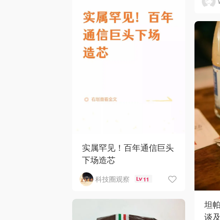
实属罕见！百年通信巨头
下场造芯
科技圈观察
11
坦
谈