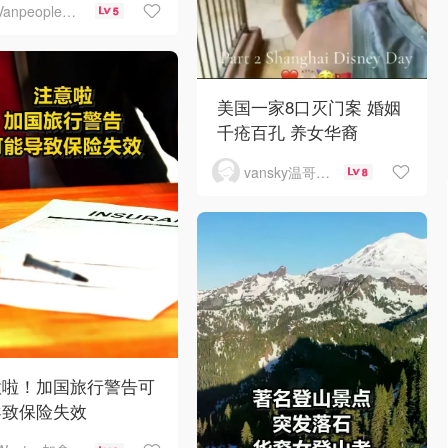
Vanpeople人在温哥华
5
美国一家8口灭门案 婚姻
千疮百孔 养女华裔
vansky温哥华天空
8
意啦！加国旅行警告可
导致保险失效