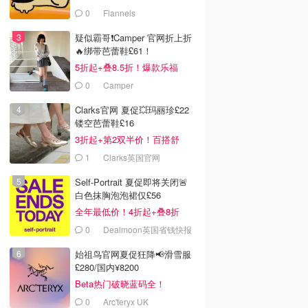
0
Flannels
疑似霸哥❗️Camper 官网折上折
🔥绑带芭蕾鞋£61！
5折起+叠8.5折！爆款乐福
£68！
0
Camper
Clarks官网 夏促💥玛丽珍£22
镂空芭蕾鞋£16
3折起+第2双半价！百搭舒
服！
1
Clarks英国官网
Self-Portrait 夏促即将关闭🚨
白色抹胸泡泡裙仅£56
全年最低价！4折起+叠8折
0
Dealmoon英国省钱快报
始祖鸟官网夏促狂降📢滑雪服
£280/国内¥8200
Beta热门破晓蓝码全！
0
Arc'teryx UK