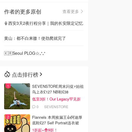
作者的更多原创
查看更多
🇳🇿
新西兰
🏮西安3天2夜行程分享｜我的长安限定记忆
黄山：都不白来嗷！使劲爬就完了
🇰🇷Seoul PLOG☆₊⁺₊⁺
点击排行榜
SEVENSTORE周末闪促⚡️始祖
鸟上衣£127 NB鞋£38
低至3折！Our Legacy罕见折
0
SEVENSTORE
Flannels 本周捡漏王👍阿迪厚
底鞋£27 Self Portrait连衣裙
£63
1折起+叠9折！