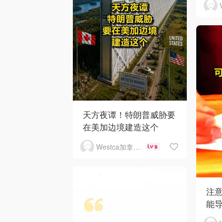
天方夜谭！特朗普威胁要
在美加边境建造这个
Westca加拿大生活
9
注
能