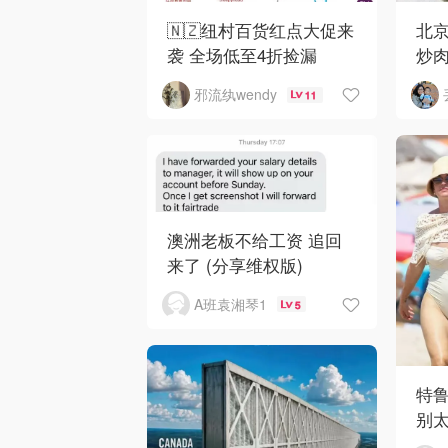
🇳🇿纽村百货红点大促来
北京
袭 全场低至4折捡漏
炒
邪流纨wendy
11
澳洲老板不给工资 追回
来了 (分享维权版)
A班袁湘琴1
5
特
别