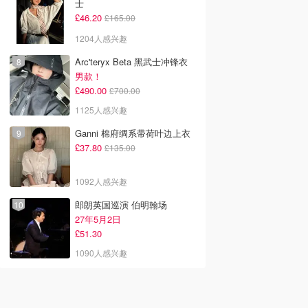
士
£46.20
£165.00
1204人感兴趣
Arc'teryx Beta 黑武士冲锋衣
男款！
£490.00
£700.00
1125人感兴趣
Ganni 棉府绸系带荷叶边上衣
£37.80
£135.00
1092人感兴趣
郎朗英国巡演 伯明翰场
27年5月2日
£51.30
1090人感兴趣