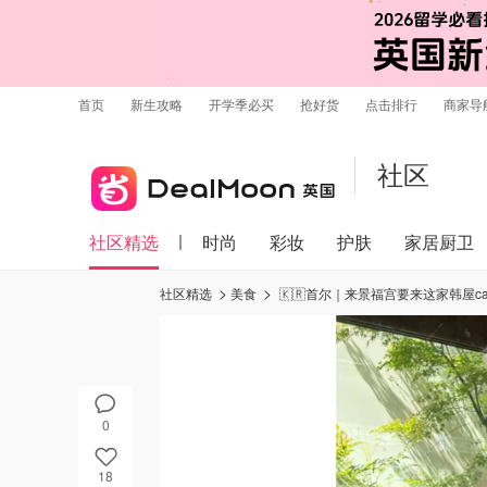
首页
新生攻略
开学季必买
抢好货
点击排行
商家导
社区
社区精选
时尚
彩妆
护肤
家居厨卫
社区精选
美食
🇰🇷首尔｜来景福宫要来这家韩屋ca
0
18