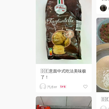
🇩🇪意面中式吃法美味极
了！
汽水er
5
🇩