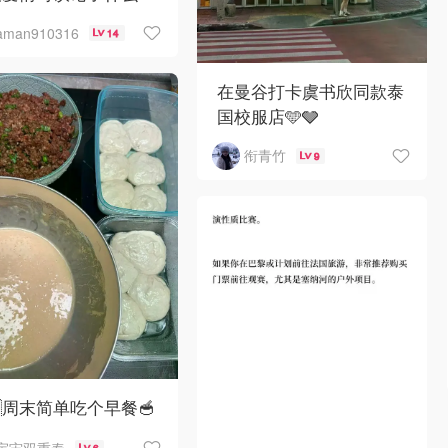
aman910316
14
在曼谷打卡虞书欣同款泰
国校服店🩵🩶
衔青竹
9
🇪周末简单吃个早餐🥣
宇宙双重奏