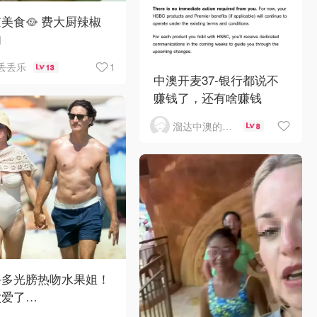
美食🥘 费大厨辣椒
肉
1
丢丢乐
13
中澳开麦37-银行都说不
赚钱了，还有啥赚钱
溜达中澳的王公子
8
鲁多光膀热吻水果姐！
太爱了…