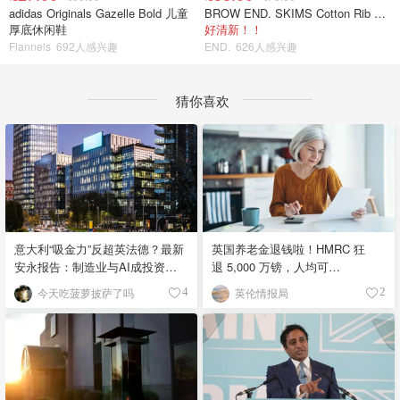
adidas Originals Gazelle Bold 儿童
BROW END. SKIMS Cotton Rib 长款背心连衣裙 薄荷绿
厚底休闲鞋
好清新！！
Flannels
692人感兴趣
END.
626人感兴趣
猜你喜欢
英国养老金退钱啦！HMRC 狂
意大利“吸金力”反超英法德？最新
退 5,000 万镑，人均可
安永报告：制造业与AI成投资新
领 £4,000！
宠！
英伦情报局
今天吃菠萝披萨了吗
2
4