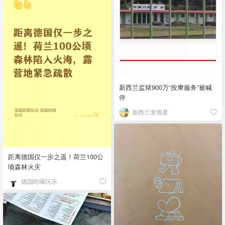
新西兰监狱900万“按摩服务”被喊
停
新西兰发现君
距离德国仅一步之遥！荷兰100公
顷森林火灾
德国吃喝玩乐