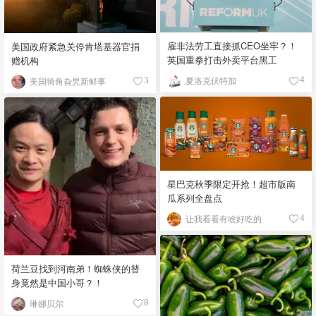
雇非法劳工直接抓CEO坐牢？！
美国政府紧急关停肯塔基器官捐
英国重拳打击外卖平台黑工
赠机构
夏洛克伏特加
美国犄角旮旯新鲜事
4
3
星巴克秋季限定开抢！超市版南
瓜系列全盘点
让我看看有啥好吃的
4
荷兰豆找到河南弟！蜘蛛侠的替
身竟然是中国小哥？！
琳娜贝尔
8