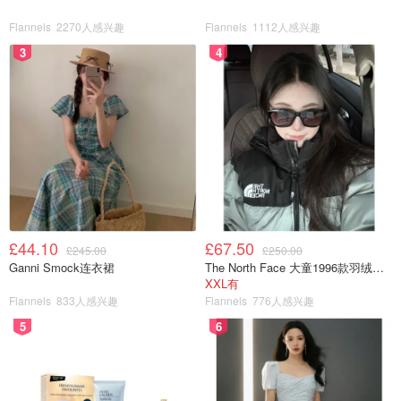
Flannels
2270人感兴趣
Flannels
1112人感兴趣
3
4
£44.10
£67.50
£245.00
£250.00
Ganni Smock连衣裙
The North Face 大童1996款羽绒夹克
XXL有
Flannels
833人感兴趣
Flannels
776人感兴趣
5
6