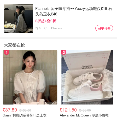
Flannels 留子味穿搭🕶️Yeezy运动鞋仅£19 石
头岛卫衣£46
2折起+叠9折！
0
Flannels
APP打开
大家都在抢
1
2
£37.80
£121.50
£135.00
£450.00
Ganni 棉府绸系带荷叶边上衣
Alexander McQueen 厚底小白鞋