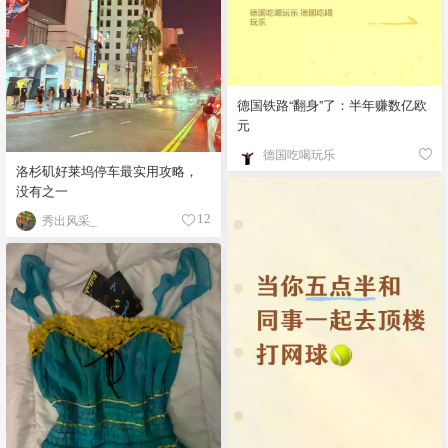
德国铁路“翻身”了：半年赚数亿欧
元
德国吃喝玩乐
洛杉矶好莱坞停车最实用攻略，
没有之一
秀出风采_
12