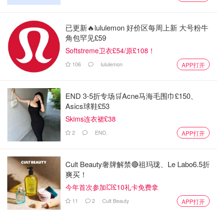
已更新🔥lululemon 好价区每周上新 大号粉牛
角包罕见£59
Softstreme卫衣£54/原£108！
106
lululemon
APP打开
END 3-5折专场🛒Acne马海毛围巾£150、
Asics球鞋£53
Skims连衣裙£38
2
END.
APP打开
Cult Beauty奢牌解禁🔴祖玛珑、Le Labo6.5折
爽买！
今年首次参加💥£10礼卡免费拿
11
2
Cult Beauty
APP打开