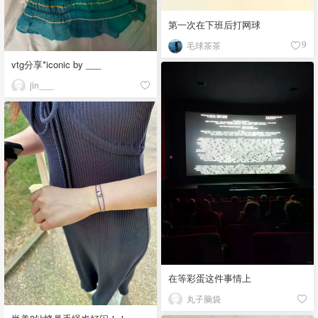
第一次在下班后打网球
毛球茶茶
9
vtg分享*iconic by ___
jin___
在等彩蛋这件事情上
丸子脑袋