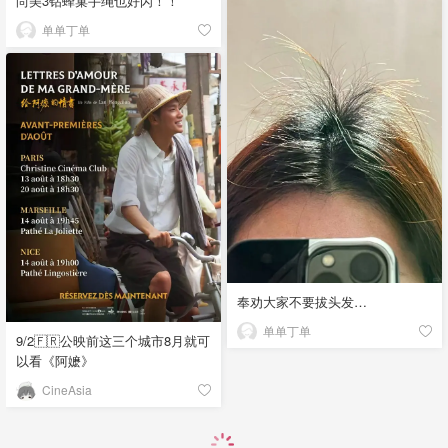
尚美3钻蜂巢手绳也好闪！！
单单丁单
奉劝大家不要拔头发…
单单丁单
9/2🇫🇷公映前这三个城市8月就可
以看《阿嬷》
CineAsia