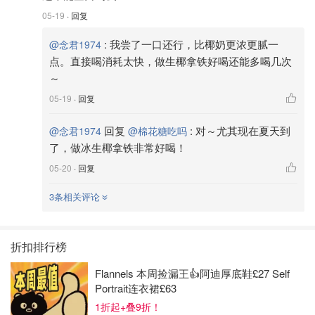
05-19
· 回复
:
我尝了一口还行，比椰奶更浓更腻一
@念君1974
点。直接喝消耗太快，做生椰拿铁好喝还能多喝几次
～
05-19
· 回复
回复
:
对～尤其现在夏天到
@念君1974
@棉花糖吃吗
了，做冰生椰拿铁非常好喝！
05-20
· 回复
3条相关评论
折扣排行榜
Flannels 本周捡漏王👍阿迪厚底鞋£27 Self
Portrait连衣裙£63
1折起+叠9折！