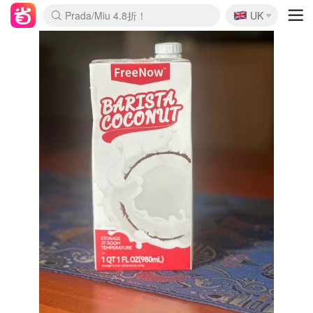
🇬🇧
Prada/Miu 4.8折！
UK
麦卢卡蜂蜜夏促！个位数！
啥？必胜客披萨5折！