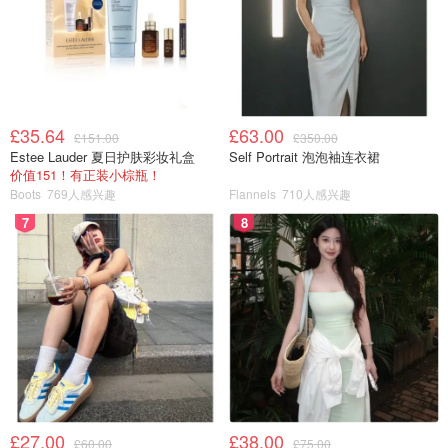
£35.64
£63.00
£151.00
£350.00
Estee Lauder 夏日护肤彩妆礼盒
Self Portrait 泡泡袖连衣裙
价值151！有正装小棕瓶！
Boots
769人感兴趣
Flannels
710人感兴趣
7
8
£27.00
£38.00
£60.00
£75.00