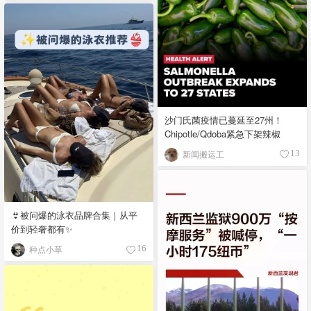
沙门氏菌疫情已蔓延至27州！
Chipotle/Qdoba紧急下架辣椒
新闻搬运工
13
👙被问爆的泳衣品牌合集｜从平
价到轻奢都有✨
种点小草
16