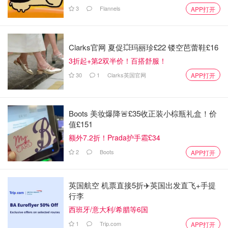
3
Flannels
APP打开
Clarks官网 夏促💥玛丽珍£22 镂空芭蕾鞋£16
3折起+第2双半价！百搭舒服！
30
1
Clarks英国官网
APP打开
Boots 美妆爆降🚨£35收正装小棕瓶礼盒！价
值£151
额外7.2折！Prada护手霜£34
2
Boots
APP打开
英国航空 机票直接5折✈️英国出发直飞+手提
行李
西班牙/意大利/希腊等6国
1
Trip.com
APP打开