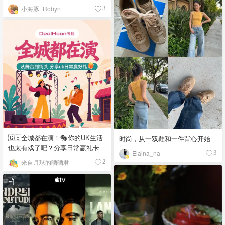
小海豚_Robyn
3
🇬🇧全城都在演！🎭你的UK生活
时尚，从一双鞋和一件背心开始
也太有戏了吧？分享日常赢礼卡
Elaina_na
3
来自月球的晒晒君
2