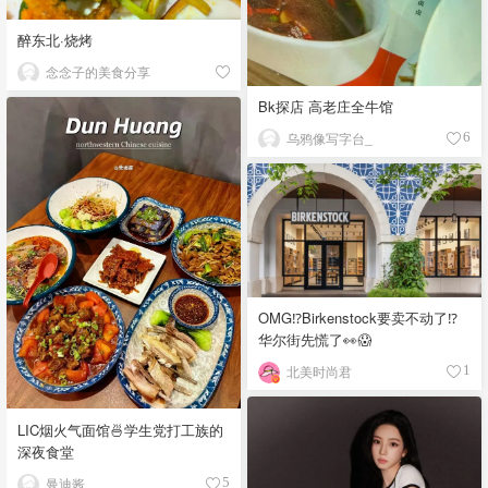
醉东北·烧烤
念念子的美食分享
Bk探店 高老庄全牛馆
乌鸦像写字台_
6
OMG⁉️Birkenstock要卖不动了⁉
华尔街先慌了👀😱
北美时尚君
1
LIC烟火气面馆🍜学生党打工族的
深夜食堂
曼迪酱
5