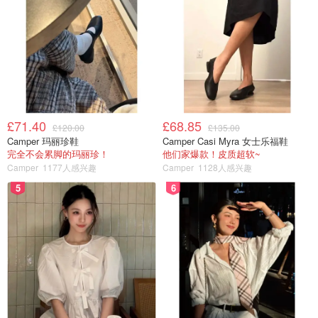
£71.40
£68.85
£120.00
£135.00
Camper 玛丽珍鞋
Camper Casi Myra 女士乐福鞋
完全不会累脚的玛丽珍！
他们家爆款！皮质超软~
Camper
1177人感兴趣
Camper
1128人感兴趣
5
6