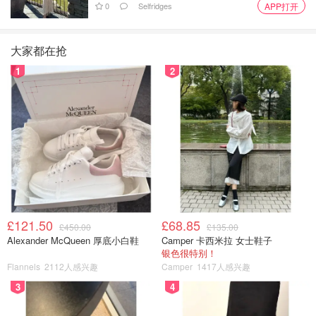
0
Selfridges
APP打开
大家都在抢
1
2
£121.50
£68.85
£450.00
£135.00
Alexander McQueen 厚底小白鞋
Camper 卡西米拉 女士鞋子
银色很特别！
Flannels
2112人感兴趣
Camper
1417人感兴趣
3
4