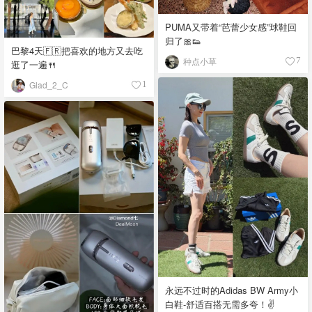
PUMA又带着“芭蕾少女感”球鞋回
归了🎀👟
巴黎4天🇫🇷把喜欢的地方又去吃
种点小草
7
逛了一遍🍴
Glad_2_C
1
永远不过时的Adidas BW Army小
白鞋-舒适百搭无需多夸！✌️