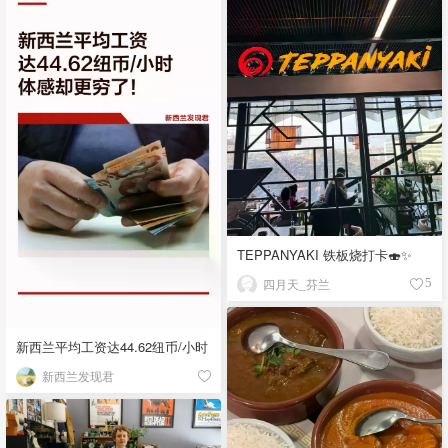
TEPPANYAKI 铁板烧打卡🍣✨
四月天_芬兰
5
新西兰平均工资达44.62纽币/小时
新西兰发现君