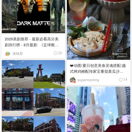
2026美剧推荐 - 最新必看高分美
剧排行榜 - 8月最新: 《​​足球教练
》第四季回归！
省钱君
20
❤️动图/夏日创意美食灵魂搭配/越
式烤鸡柳配传家宝番茄黄瓜沙拉
😍
supermommy
14