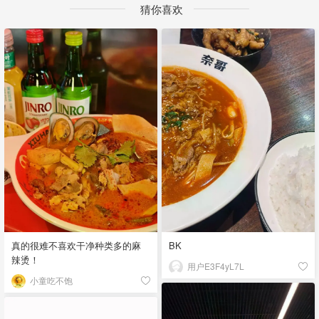
猜你喜欢
真的很难不喜欢干净种类多的麻
BK
辣烫！
用户E3F4yL7L
小童吃不饱