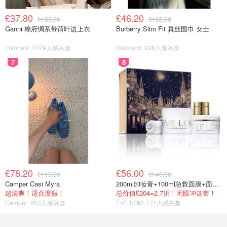
£37.80
£46.20
£135.00
£165.00
Ganni 棉府绸系带荷叶边上衣
Burberry Slim Fit 真丝围巾 女士
Flannels
1079人感兴趣
Glamood
938人感兴趣
7
8
£78.20
£56.00
£115.00
£140.00
Camper Casi Myra
200ml卸妆膏+100ml急救面膜+面霜+洁颜布
超清爽！适合度假！
总价值£204=2.7折！闭眼冲这套！
Camper
853人感兴趣
EVE LOM
771人感兴趣