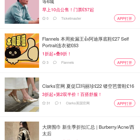
等6城
早上10点公售！门票£57起
0
Ticketmaster
APP打开
Flannels 本周捡漏王👍阿迪厚底鞋£27 Self
Portrait连衣裙£63
1折起+叠9折！
3
Flannels
APP打开
Clarks官网 夏促💥玛丽珍£22 镂空芭蕾鞋£16
3折起+第2双半价！百搭舒服！
31
1
Clarks英国官网
APP打开
大牌围巾 新生季折扣汇总 | Burberry/Acne/西
太后