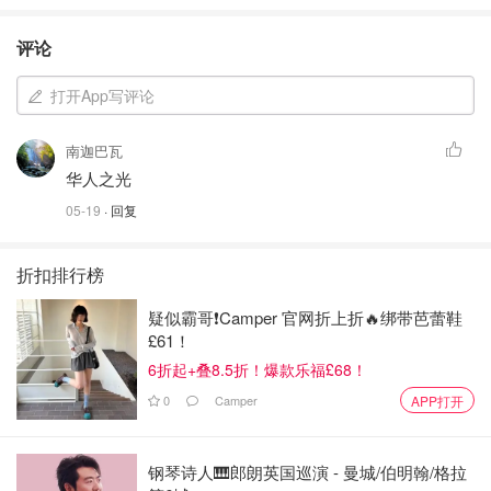
评论
打开App写评论
南迦巴瓦
华人之光
05-19
· 回复
折扣排行榜
疑似霸哥❗️Camper 官网折上折🔥绑带芭蕾鞋
£61！
6折起+叠8.5折！爆款乐福£68！
0
Camper
APP打开
钢琴诗人🎹郎朗英国巡演 - 曼城/伯明翰/格拉