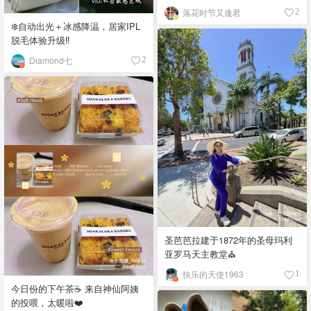
落花时节又逢君
2
❄️自动出光＋冰感降温，居家IPL
脱毛体验升级‼️
Diamond七
2
圣芭芭拉建于1872年的圣母玛利
亚罗马天主教堂⛪️
快乐的天使1963
1
今日份的下午茶☕️ 来自神仙阿姨
的投喂，太暖啦❤️