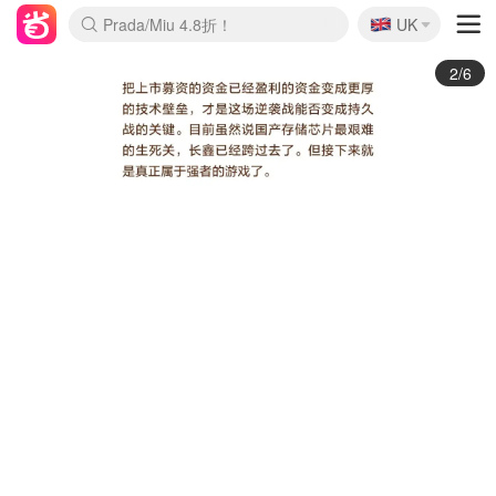
🇬🇧
Prada/Miu 4.8折！
UK
麦卢卡蜂蜜夏促！个位数！
啥？必胜客披萨5折！
3/6