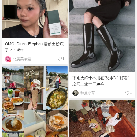
OMG‼️Drunk Elephant居然出粉底
了？！🫢✨
北美美妆君
1
下雨天终于不用在“防水”和“好看”
之间二选一了🌧️👢
种点小草
1