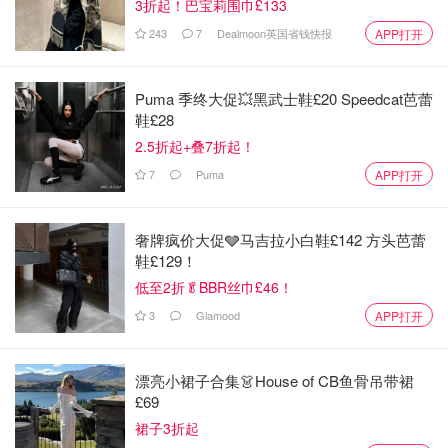
3折起！巴宝莉围巾£133
243
7
Dealmoon英国省钱快报
APP打开
Puma 季终大促💥黑武士鞋£20 Speedcat芭蕾
鞋£28
2.5折起+叠7折起！
7
Puma
APP打开
奢牌疯价大促🩶马吉拉小白鞋£142 方头芭蕾
鞋£129！
低至2折🥬BBR丝巾£46！
3
Glamood
APP打开
漂亮小裙子合集👗House of CB鱼骨吊带裙
£69
裙子3折起