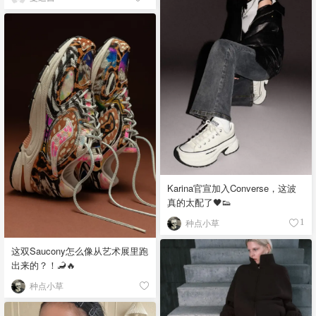
Karina官宣加入Converse，这波
真的太配了🖤👟
种点小草
1
这双Saucony怎么像从艺术展里跑
出来的？！🦂🔥
种点小草