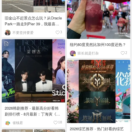
旧金山不赶景点怎么玩？从Oracle
Park一路走到Pier 39，我最喜欢
的一天
不要坚持要爱
3
纽约80度竟然比加州100度还热？
班长就是打杂
2
2026韩剧推荐 - 最新高分好看韩
剧排行榜 - 8月最新：丁海寅《我
的荒糖恋爱 》上线❣️
省钱君
18
2026综艺推荐 - 热门好看的综艺