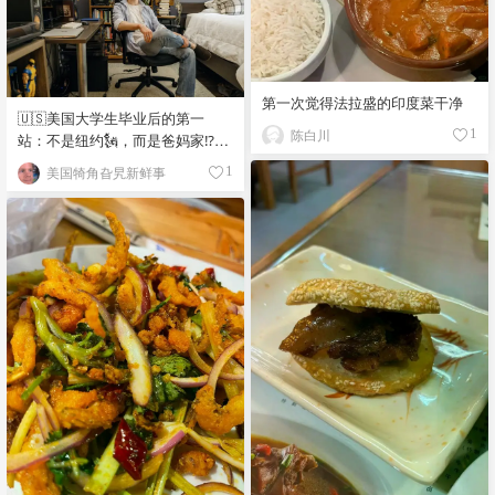
第一次觉得法拉盛的印度菜干净
🇺🇸美国大学生毕业后的第一
陈白川
1
站：不是纽约🗽，而是爸妈家⁉️😂
🏠
美国犄角旮旯新鲜事
1