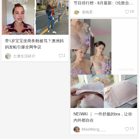
节目排行榜 - 8月最新:《​​伦敦合伙
人》回归啦
省钱君
18
带1岁宝宝坐商务舱被骂？澳洲妈
妈发帖引爆全网争议
土澳生活碎片
2
NEIWAI ｜ 一件舒服的bra，让你
内外都自在
MissWang___
15