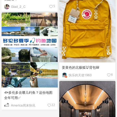
Glad_2_C
5
姜黄色的北极狐🦊背包🎒
快乐的天使1963
6
🐟多伦多去哪儿钓鱼？这份地图
全年可用✅
America周末快讯
22