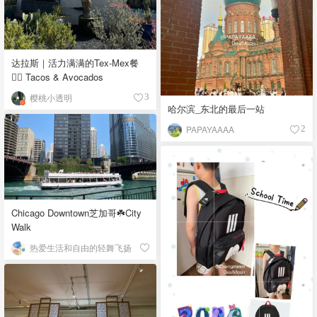
达拉斯｜活力满满的Tex-Mex餐
👉🏼 Tacos & Avocados
樱桃小透明
3
哈尔滨_东北的最后一站
PAPAYAAAA
2
Chicago Downtown芝加哥☘️City
Walk
热爱生活和自由的轻舞飞扬