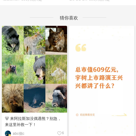
猜你喜欢
🐻 来阿拉斯加没偶遇熊？别急，
来这里补救一下！
abc個c
6