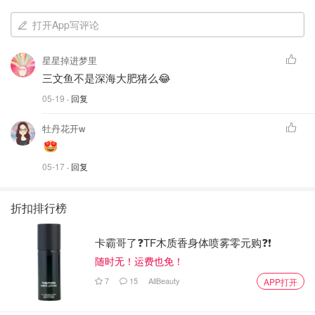
打开App写评论
星星掉进梦里
三文鱼不是深海大肥猪么😂
05-19
· 回复
牡丹花开w
05-17
· 回复
折扣排行榜
卡霸哥了❓TF木质香身体喷雾零元购❓❗
随时无！运费也免！
7
15
AllBeauty
APP打开