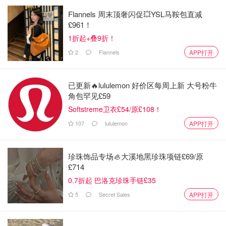
Flannels 周末顶奢闪促💥YSL马鞍包直减
£961！
1折起+叠9折！
2
Flannels
APP打开
已更新🔥lululemon 好价区每周上新 大号粉牛
角包罕见£59
Softstreme卫衣£54/原£108！
107
lululemon
APP打开
珍珠饰品专场🦪大溪地黑珍珠项链£69/原
£714
0.7折起 巴洛克珍珠手链£35
5
Secret Sales
APP打开