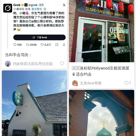
当AI学会骂街：
鸡妹报喜法国实用信息版
🇺🇸洛杉矶Hollywood京都居酒屋
🏮适合约会
北美deal蜀黎
2