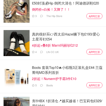
£50封顶💰Hip 倒闭大清仓！阿迪德训鞋£20
倒闭价=白捡！又降了！！
3
The Hip Store
APP打开
真的很好买👉西太后Hazel腋下包£193/爱心
土星耳钉£54
4折起+叠8折 Marni玛丽珍£212
4
LN-CC UK
APP打开
Boots 套装Top10🔥小棕瓶3正装礼盒£44 兰蔻
菁纯MD系列首折
2折起！Nursem护手霜3件£10
5
Boots
APP打开
夯‼️HBX 1折清仓📍越买越省！巴宝莉包£329/
原£1641