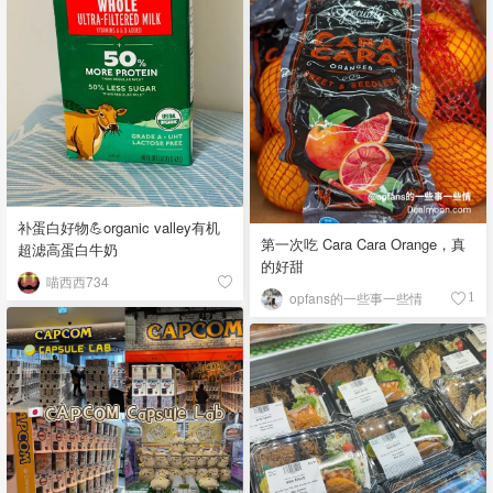
补蛋白好物💪organic valley有机
第一次吃 Cara Cara Orange，真
超滤高蛋白牛奶
的好甜
喵西西734
opfans的一些事一些情
1