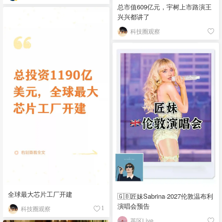
总市值609亿元，宇树上市路演王
兴兴都讲了
科技圈观察
全球最大芯片工厂开建
🇬🇧匠妹Sabrina·2027伦敦温布利
演唱会预告
科技圈观察
1
英区Live