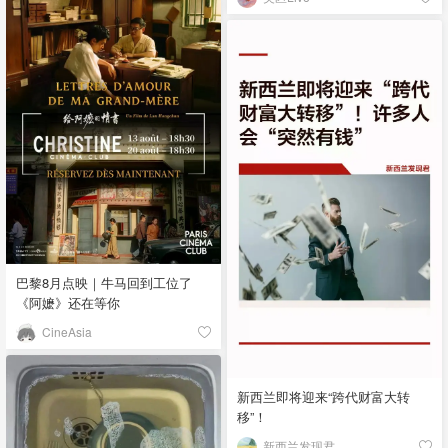
巴黎8月点映｜牛马回到工位了
《阿嬷》还在等你
CineAsia
新西兰即将迎来“跨代财富大转
移”！
新西兰发现君