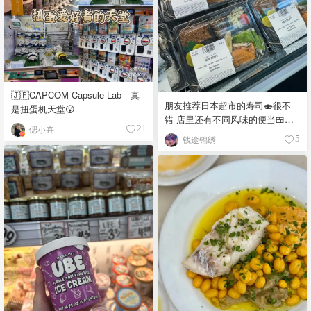
🇯🇵CAPCOM Capsule Lab｜真
朋友推荐日本超市的寿司🍣很不
是扭蛋机天堂😮
错 店里还有不同风味的便当🍱，
偲小卉
21
饭团🍙 品种真多，价格又实惠，
钱途锦绣
5
都看馋了