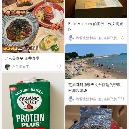
Field Museum 的美洲古代文明展
区
热爱生活和自由的轻舞飞扬
北京美食❤️ 正丼食堂
布丢爱布丁
芝加哥阿德勒天文台南边的密歇
根湖沙滩🏖️
热爱生活和自由的轻舞飞扬
1