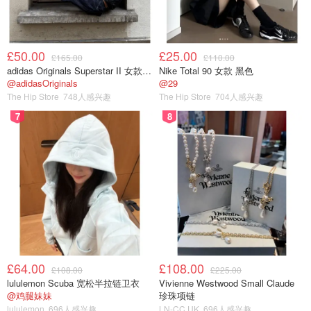
£50.00
£25.00
£165.00
£110.00
adidas Originals Superstar II 女款串珠休闲鞋 黑色
Nike Total 90 女款 黑色
@adidasOriginals
@29
The Hip Store
748人感兴趣
The Hip Store
704人感兴趣
7
8
£64.00
£108.00
£108.00
£225.00
lululemon Scuba 宽松半拉链卫衣
Vivienne Westwood Small Claude
@鸡腿妹妹
珍珠项链
lululemon
696人感兴趣
LN-CC UK
696人感兴趣