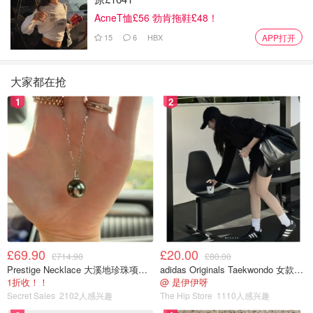
AcneT恤£56 勃肯拖鞋£48！
15
6
HBX
APP打开
大家都在抢
1
2
£69.90
£20.00
£714.90
£80.00
Prestige Necklace 大溪地珍珠项链 10-11mm
adidas Originals Taekwondo 女款黑色运动鞋
1折收！！
@ 是伊伊呀
Secret Sales
2102人感兴趣
The Hip Store
1110人感兴趣