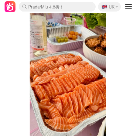
🇬🇧
Prada/Miu 4.8折！
UK
麦卢卡蜂蜜夏促！个位数！
啥？必胜客披萨5折！