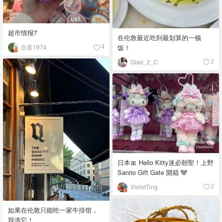
超市情报7
在伦敦最近吃到最划算的一顿
饭！
念君1974
4
Glad_2_C
2
日本🎀 Hello Kitty迷必朝聖！上野
Sanrio Gift Gate 開箱 🐼
VioletTing
2
如果在伦敦只能吃一家牛排馆，
我选它！