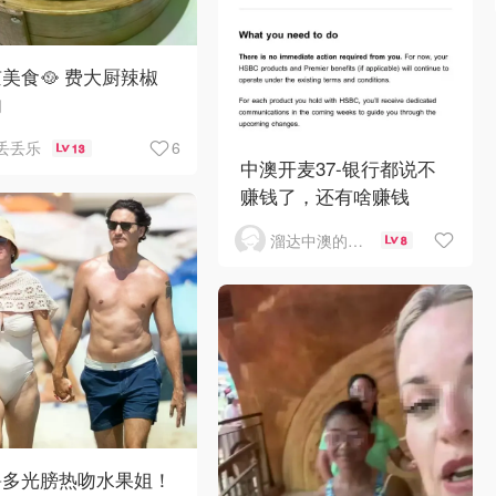
美食🥘 费大厨辣椒
肉
6
丢丢乐
13
中澳开麦37-银行都说不
赚钱了，还有啥赚钱
溜达中澳的王公子
8
鲁多光膀热吻水果姐！