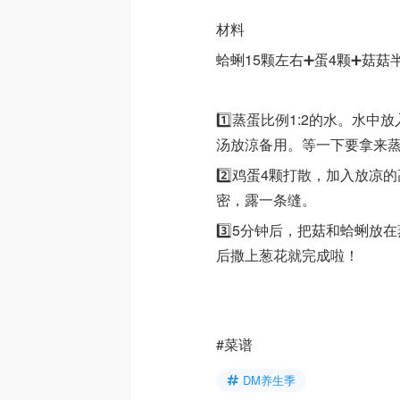
材料
蛤蜊15颗左右➕蛋4颗➕菇菇
1️⃣蒸蛋比例1:2的水。水
汤放涼备用。等一下要拿来
2️⃣鸡蛋4颗打散，加入放
密，露一条缝。
3️⃣5分钟后，把菇和蛤蜊放
后撒上葱花就完成啦！
#菜谱
DM养生季