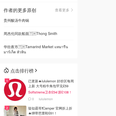
作者的更多原创
查看更多
🇳🇿
新西兰
贵州酸汤牛肉锅
周杰伦同款船面🇹🇭Thong Smith
华欣夜市🇹🇭Tamarind Market แทมารีน
มาร์เก็ต หัวหิน
点击排行榜
已更新🔥lululemon 好价区每周
上新 大号粉牛角包罕见£59
Softstreme卫衣£54/原£108！
0
lululemon
疑似霸哥❗️Camper 官网折上折
🔥绑带芭蕾鞋£61！