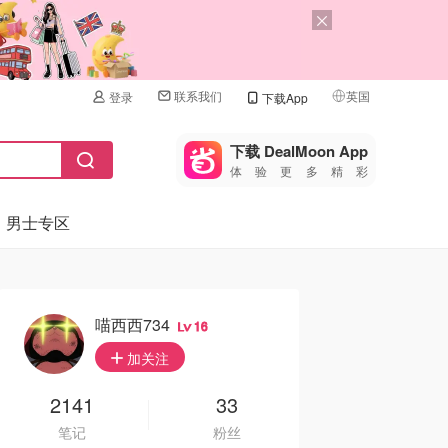
联系我们
英国
登录
下载App
🇺🇸
美国
下载 DealMoon App
体验更多精彩
🇨🇳
中国
男士专区
🇨🇦
加拿大
🇬🇧
英国
🇩🇪
德国
喵西西734
16
🇫🇷
加关注
法国
🇮🇹
2141
33
意大利
笔记
粉丝
🇦🇺
澳洲