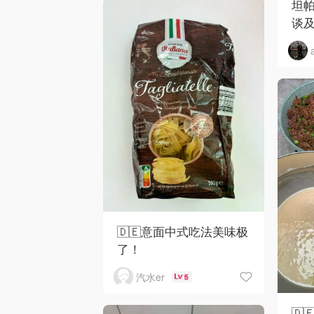
坦
谈
🇩🇪意面中式吃法美味极
了！
汽水er
5
🇩