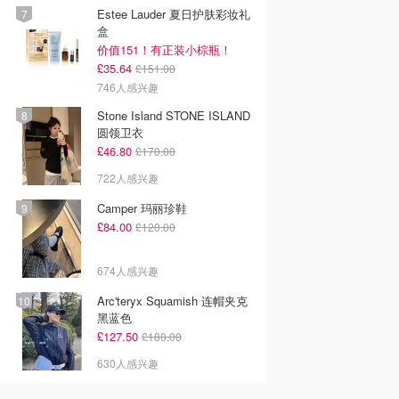
Estee Lauder 夏日护肤彩妆礼
盒
价值151！有正装小棕瓶！
£35.64
£151.00
746人感兴趣
Stone Island STONE ISLAND
圆领卫衣
£46.80
£170.00
722人感兴趣
Camper 玛丽珍鞋
£84.00
£120.00
674人感兴趣
Arc'teryx Squamish 连帽夹克
黑蓝色
£127.50
£180.00
630人感兴趣