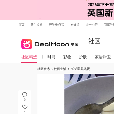
首页
新生攻略
开学季必买
抢好货
点击排行
商家导
社区
社区精选
时尚
彩妆
护肤
家居厨卫
社区精选
校园生活
蛤蜊菇菇蒸蛋
0
4