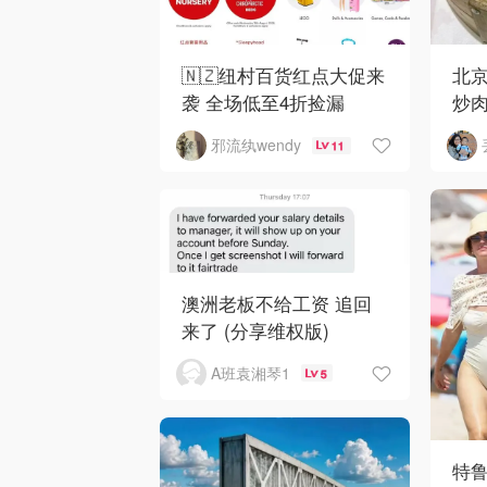
🇳🇿纽村百货红点大促来
北京
袭 全场低至4折捡漏
炒
邪流纨wendy
11
澳洲老板不给工资 追回
来了 (分享维权版)
A班袁湘琴1
5
特