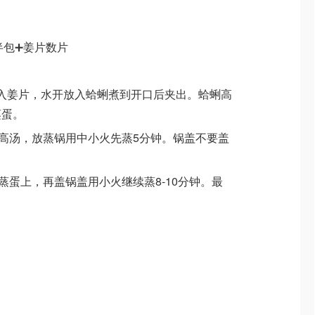
半包➕姜片数片
中放入姜片，水开放入蛤蜊煮到开口后夹出。蛤蜊高
蒸蛋。
凉的高汤，放蒸锅用中小火先蒸5分钟。锅盖不要盖
在蒸蛋上，再盖锅盖用小火继续蒸8-10分钟。最