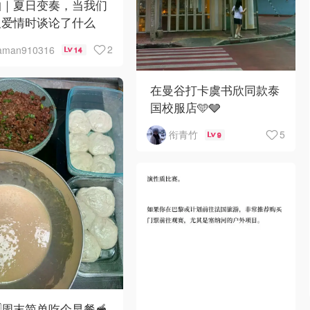
帕｜夏日变奏，当我们
及爱情时谈论了什么
2
aman910316
14
在曼谷打卡虞书欣同款泰
国校服店🩵🩶
5
衔青竹
9
🇪周末简单吃个早餐🥣