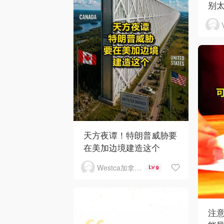
别
天方夜谭！特朗普威胁要
在美加边境建造这个
Westca加拿大生活
9
注