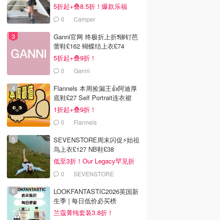
5折起+叠8.5折！爆款乐福
£68！
0
Camper
Ganni官网 终极折上折❗️铆钉芭
蕾鞋£162 蝴蝶结上衣£74
5折起+叠9折！
0
Ganni
Flannels 本周捡漏王👍阿迪厚
底鞋£27 Self Portrait连衣裙
£63
1折起+叠9折！
0
Flannels
SEVENSTORE周末闪促⚡️始祖
鸟上衣£127 NB鞋£38
低至3折！Our Legacy罕见折
0
SEVENSTORE
LOOKFANTASTIC2026英国新
生季 | 每日低价必买榜
兰蔻菁纯套装3.8折！