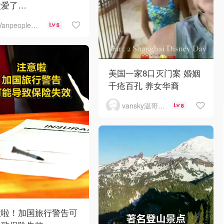
太爱了…
Vanpeople人在温哥华
5
美国一家8口灭门案 婚姻
千疮百孔 养女华裔
vansky温哥华天空
8
意啦！加国旅行警告可