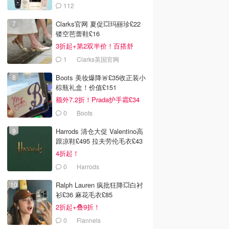
112
LOOKFANTASTIC.COM
Clarks官网 夏促💥玛丽珍£22
镂空芭蕾鞋£16
3折起+第2双半价！百搭舒
服！
1
Clarks英国官网
Boots 美妆爆降🚨£35收正装小
棕瓶礼盒！价值£151
额外7.2折！Prada护手霜£34
0
Boots
Harrods 清仓大促 Valentino高
跟凉鞋£495 拉夫劳伦毛衣£43
4折起！
0
Harrods
Ralph Lauren 疯批狂降💥白衬
衫£36 麻花毛衣£85
2折起+叠9折！
0
Flannels