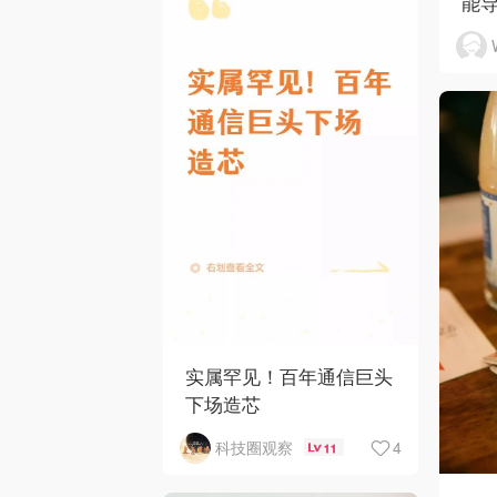
能
实属罕见！百年通信巨头
下场造芯
4
科技圈观察
11