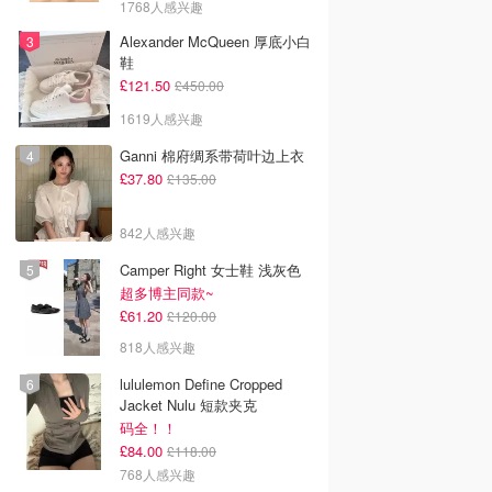
1768人感兴趣
Alexander McQueen 厚底小白
鞋
£121.50
£450.00
1619人感兴趣
Ganni 棉府绸系带荷叶边上衣
£37.80
£135.00
842人感兴趣
Camper Right 女士鞋 浅灰色
超多博主同款~
£61.20
£120.00
818人感兴趣
lululemon Define Cropped
Jacket Nulu 短款夹克
码全！！
£84.00
£118.00
768人感兴趣