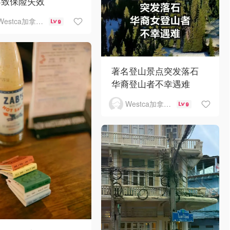
导致保险失效
Westca加拿大生活
9
著名登山景点突发落石
华裔登山者不幸遇难
Westca加拿大生活
9