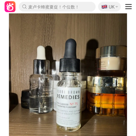
🇬🇧
Prada/Miu 4.8折！
UK
麦卢卡蜂蜜夏促！个位数！
啥？必胜客披萨5折！