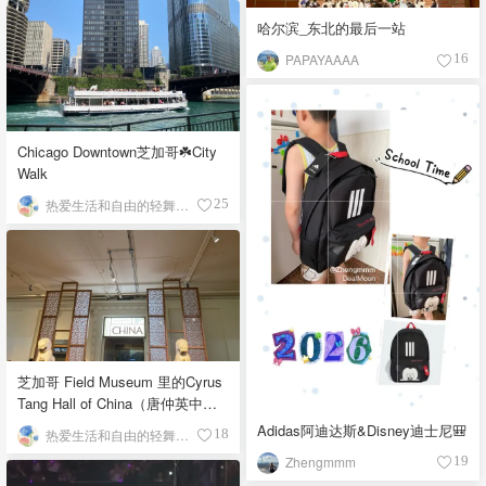
哈尔滨_东北的最后一站
PAPAYAAAA
16
Chicago Downtown芝加哥☘️City
Walk
热爱生活和自由的轻舞飞扬
25
芝加哥 Field Museum 里的Cyrus
Tang Hall of China（唐仲英中国
馆）
Adidas阿迪达斯&Disney迪士尼🎒
热爱生活和自由的轻舞飞扬
18
Zhengmmm
19