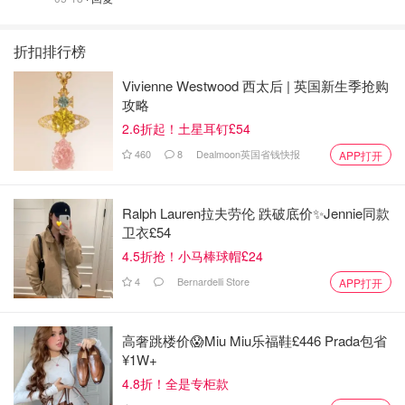
折扣排行榜
Vivienne Westwood 西太后 | 英国新生季抢购
攻略
2.6折起！土星耳钉£54
460
8
Dealmoon英国省钱快报
APP打开
Ralph Lauren拉夫劳伦 跌破底价✨Jennie同款
卫衣£54
4.5折抢！小马棒球帽£24
4
Bernardelli Store
APP打开
高奢跳楼价😱Miu Miu乐福鞋£446 Prada包省
¥1W+
4.8折！全是专柜款