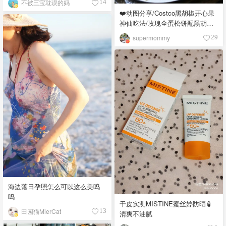
不被三宝耽误的妈
14
❤️动图分享/Costco黑胡椒开心果
神仙吃法/玫瑰全蛋松饼配黑胡椒
开心果碎太惊艳😍
supermommy
29
海边落日孕照怎么可以这么美呜
呜
干皮实测MISTINE蜜丝婷防晒🧴
田园猫MierCat
13
清爽不油腻