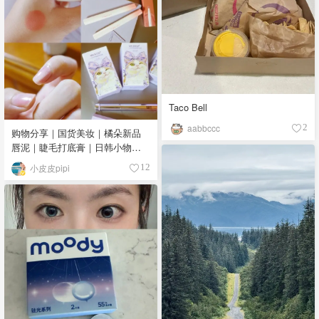
Taco Bell
aabbccc
2
购物分享｜国货美妆｜橘朵新品
唇泥｜睫毛打底膏｜日韩小物｜
眼线笔｜美甲DIY💅
小皮皮pipi
12