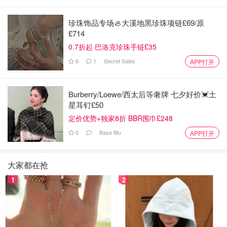
珍珠饰品专场🦪大溪地黑珍珠项链£69/原
£714
0.7折起 巴洛克珍珠手链£35
6
1
Secret Sales
APP打开
Burberry/Loewe/西太后等奢牌 七夕好价💓土
星耳钉£50
定价优势+独家8折 BBR围巾£248
0
Base Blu
APP打开
大家都在抢
1
2