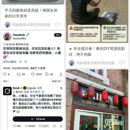
平凡到极致就是高级！德国女画
家的日常美学
鸡妹报喜法国实用信息版
1
☀️ 安全观日食！教你DIY简易投影
仪，绝不伤眼
鸡妹报喜法国实用信息版
1