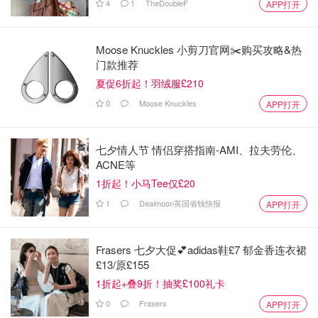
4
1
TheDoubleF
APP打开
Moose Knuckles 小剪刀官网✂️购买攻略&热
门款推荐
夏促6折起！羽绒服£210
0
Moose Knuckles
APP打开
七夕情人节 情侣穿搭指南-AMI、拉夫劳伦、
ACNE等
1折起！小马Tee仅£20
1
Dealmoon英国省钱快报
APP打开
Frasers 七夕大促💕adidas鞋£7 郁金香连衣裙
£13/原£155
1折起+叠9折！抽奖£100礼卡
0
Frasers
APP打开