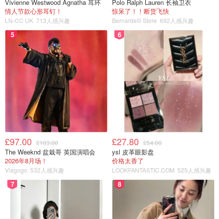
Vivienne Westwood Agnatha 耳环
Polo Ralph Lauren 长袖卫衣
情人节款心形耳钉！
惊呆了！！断货飞快
LN-CC UK
713人感兴趣
Bernardelli Store
692人感兴趣
5
6
£97.00
£27.80
£103.00
£54.00
The Weeknd 盆栽哥 英国演唱会
ysl 皮革眼影盘
2026年8月场！
价格太香了
Viagogo
532人感兴趣
LOOKFANTASTIC.COM
525人感兴趣
7
8