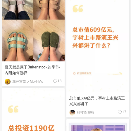
夏天就是属于Birkenstock的季节-
内附如何选择
花开富贵之Mo个Mo
18
总市值609亿元，宇树上市路演王
兴兴都讲了
科技圈观察
17