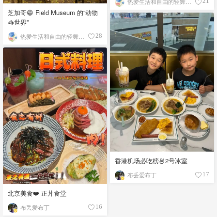
热爱生活和自由的轻舞飞扬
21
芝加哥😁 Field Museum 的“动物
🦓世界”
热爱生活和自由的轻舞飞扬
28
香港机场必吃榜🍜2号冰室
布丢爱布丁
17
北京美食❤️ 正丼食堂
布丢爱布丁
16