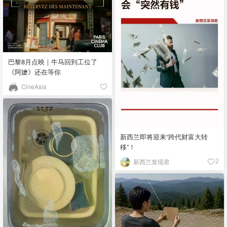
巴黎8月点映｜牛马回到工位了
《阿嬷》还在等你
CineAsia
新西兰即将迎来“跨代财富大转
移”！
新西兰发现君
2