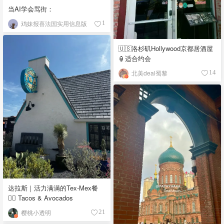
当AI学会骂街：
鸡妹报喜法国实用信息版
1
🇺🇸洛杉矶Hollywood京都居酒屋
🏮适合约会
北美deal蜀黎
14
达拉斯｜活力满满的Tex-Mex餐
👉🏼 Tacos & Avocados
樱桃小透明
21