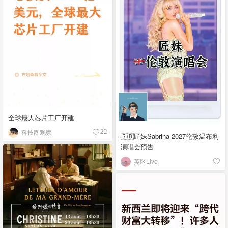
全球最大芯片工厂开建
科技圈观察
22
🇬🇧匠妹Sabrina·2027伦敦温布利
演唱会预告
英区Live