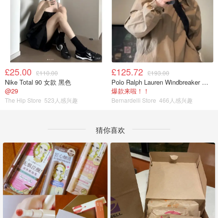
£25.00
£125.72
£110.00
£193.00
Nike Total 90 女款 黑色
Polo Ralph Lauren Windbreaker 夹克 薄款
@29
爆款来啦！！
The Hip Store
523人感兴趣
Bernardelli Store
466人感兴趣
猜你喜欢