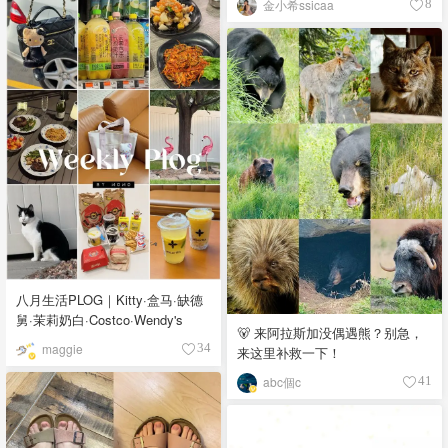
金小希ssicaa
8
八月生活PLOG｜Kitty·盒马·缺德
舅·茉莉奶白·Costco·Wendy's
🐻 来阿拉斯加没偶遇熊？别急，
maggie
34
来这里补救一下！
abc個c
41