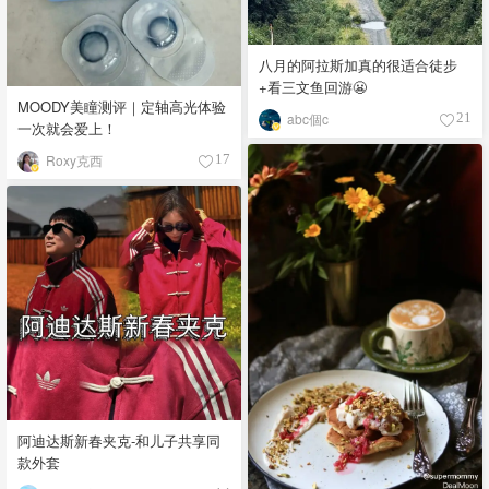
八月的阿拉斯加真的很适合徒步
+看三文鱼回游😬
MOODY美瞳测评｜定轴高光体验
abc個c
21
一次就会爱上！
Roxy克西
17
阿迪达斯新春夹克-和儿子共享同
款外套