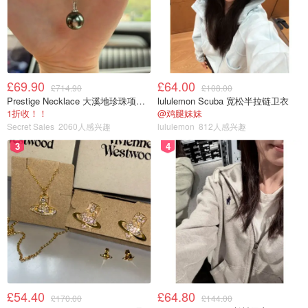
£69.90
£64.00
£714.90
£108.00
Prestige Necklace 大溪地珍珠项链 10-11mm
lululemon Scuba 宽松半拉链卫衣
1折收！！
@鸡腿妹妹
Secret Sales
2060人感兴趣
lululemon
812人感兴趣
3
4
£54.40
£64.80
£170.00
£144.00