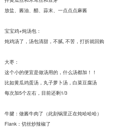
放盐、酱油、醋、蒜末、一点点点麻酱
宝宝鸡+炖汤包：
炖鸡汤了，汤包清甜，不腻, 不苦，打折就回购
大枣：
这个小的便宜是做汤用的，什么汤都加！！
比如黄瓜鸡蛋汤，丸子萝卜汤，白菜豆腐汤
每次加5个左右，目前还剩1/3
牛腱：做酱牛肉了（此刻锅里正在炖哈哈哈）
Flank：切丝炒辣椒了