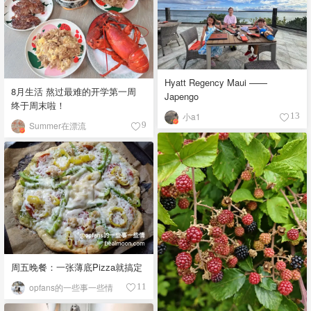
Hyatt Regency Maui ——
8月生活 熬过最难的开学第一周
Japengo
终于周末啦！
小a1
13
Summer在漂流
9
周五晚餐：一张薄底Pizza就搞定
opfans的一些事一些情
11