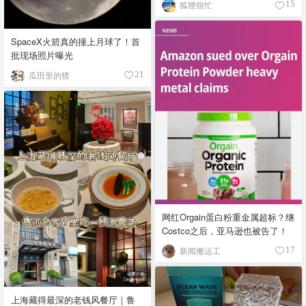
狐狸很忙
15
SpaceX火箭真的撞上月球了！首
批现场照片曝光
瓜田里的猹
21
网红Orgain蛋白粉重金属超标？继
Costco之后，亚马逊也被告了！
新闻搬运工
17
上海藏得最深的老钱风餐厅｜鲁