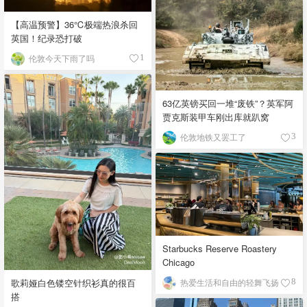
【高温预警】36℃极端热浪杀回
英国！纪录恐打破
伦敦今天下雨了吗
1
63亿英镑买回一堆“废铁”？英军阿
贾克斯装甲车刚出库就趴窝
伦敦地铁又罢工了
3
Starbucks Reserve Roastery
Chicago
歌莉娅白色镂空针织衫真的很百
热爱生活和自由的轻舞飞扬
8
搭