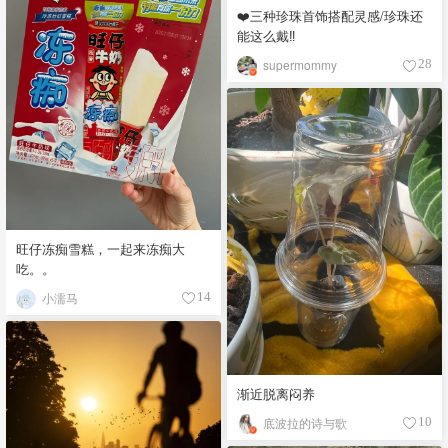
❤️三种珍珠首饰搭配灵感/珍珠还
能这么戴‼️
supermommy
28
旺仔冻痴雪糕，一起来冻痴大
吃。。
小濡马
14
渐近脱离闷养
底波拉的诗与歌
10