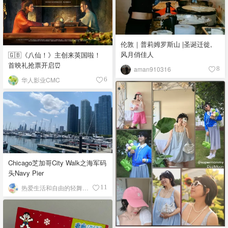
伦敦｜普莉姆罗斯山 |圣诞迁徙,
风月俏佳人
🇬🇧《八仙！》主创来英国啦！
首映礼抢票开启⏰
aman910316
8
华人影业CMC
6
Chicago芝加哥City Walk之海军码
头Navy Pier
热爱生活和自由的轻舞飞扬
11