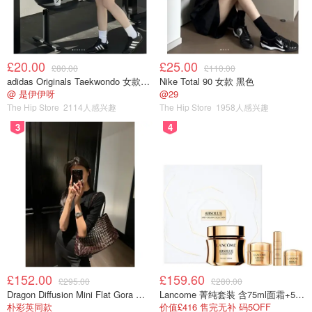
£20.00
£25.00
£80.00
£110.00
adidas Originals Taekwondo 女款黑色运动鞋
Nike Total 90 女款 黑色
@ 是伊伊呀
@29
The Hip Store
2114人感兴趣
The Hip Store
1958人感兴趣
3
4
£152.00
£159.60
£295.00
£280.00
Dragon Diffusion Mini Flat Gora 深棕色手提包
Lancome 菁纯套装 含75ml面霜+5ml精华+5ml眼霜
朴彩英同款
价值£416 售完无补 码5OFF