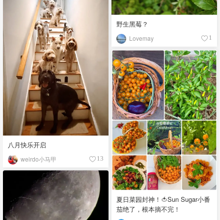
野生黑莓？
Lovemay
1
八月快乐开启
weirdo小马甲
13
夏日菜园封神！🍅Sun Sugar小番
茄绝了，根本摘不完！