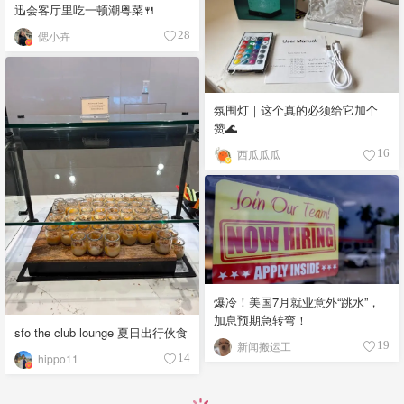
迅会客厅里吃一顿潮粤菜🍴
偲小卉
28
氛围灯｜这个真的必须给它加个
赞🌊
西瓜瓜瓜
16
爆冷！美国7月就业意外“跳水”，
加息预期急转弯！
sfo the club lounge 夏日出行伙食
新闻搬运工
19
hippo11
14