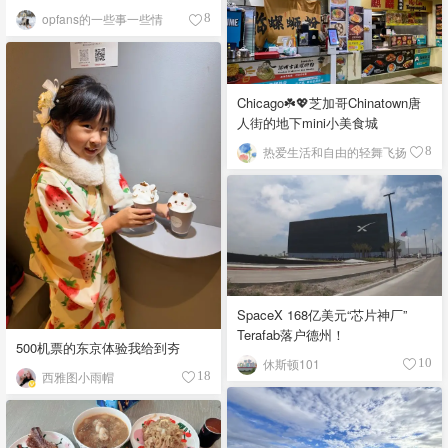
opfans的一些事一些情
8
Chicago☘️💖芝加哥Chinatown唐
人街的地下mini小美食城
热爱生活和自由的轻舞飞扬
8
SpaceX 168亿美元“芯片神厂”
Terafab落户德州！
500机票的东京体验我给到夯
休斯顿101
10
西雅图小雨帽
18