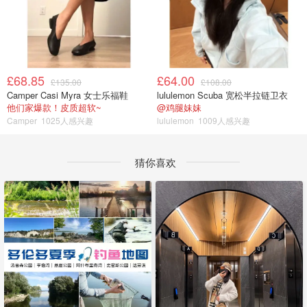
£68.85
£64.00
£135.00
£108.00
Camper Casi Myra 女士乐福鞋
lululemon Scuba 宽松半拉链卫衣
他们家爆款！皮质超软~
@鸡腿妹妹
Camper
1025人感兴趣
lululemon
1009人感兴趣
猜你喜欢