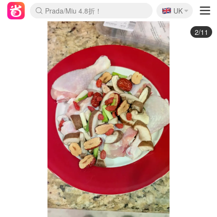
🇬🇧
Prada/Miu 4.8折！
UK
麦卢卡蜂蜜夏促！个位数！
啥？必胜客披萨5折！
3/11