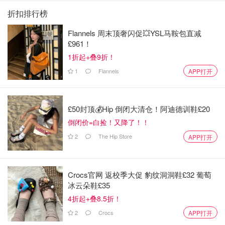
折扣排行榜
Flannels 周末顶奢闪促💥YSL马鞍包直减
£961！
1折起+叠9折！
1
Flannels
APP打开
£50封顶💰Hip 倒闭大清仓！阿迪德训鞋£20
倒闭价=白捡！又降了！！
2
The Hip Store
APP打开
Crocs官网 返校季大促 豹纹洞洞鞋£32 葡萄
冰云朵鞋£35
4折起+叠8.5折！
2
Crocs
APP打开