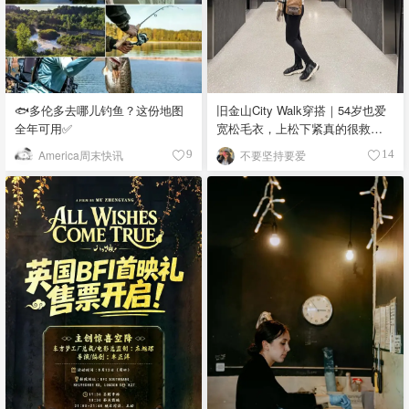
🐟多伦多去哪儿钓鱼？这份地图
旧金山City Walk穿搭｜54岁也爱
全年可用✅
宽松毛衣，上松下紧真的很救比
例
America周末快讯
不要坚持要爱
9
14