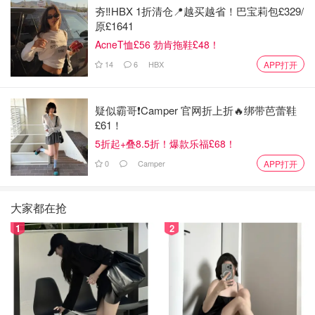
夯‼️HBX 1折清仓📍越买越省！巴宝莉包£329/
原£1641
AcneT恤£56 勃肯拖鞋£48！
14
6
HBX
APP打开
疑似霸哥❗️Camper 官网折上折🔥绑带芭蕾鞋
£61！
5折起+叠8.5折！爆款乐福£68！
0
Camper
APP打开
大家都在抢
1
2