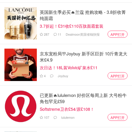
英国新生季必买🔥兰蔻 抢购攻略 - 3.8折收菁
纯面霜
3.7折起！£31收£110百肽面霜套装
287
11
Dealmoon英国省钱快报
APP打开
京东宠粉局🎊Joybuy 新手区巨折 10斤青龙大
米£4.9
次日达！18L装Volvic矿泉水£11
4
Joybuy
APP打开
已更新🔥lululemon 好价区每周上新 大号粉牛
角包罕见£59
Softstreme卫衣£54/原£108！
107
lululemon
APP打开