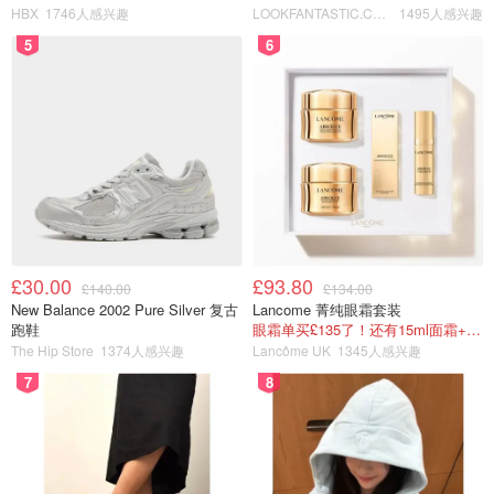
HBX
1746人感兴趣
LOOKFANTASTIC.COM
1495人感兴趣
5
6
£30.00
£93.80
£140.00
£134.00
New Balance 2002 Pure Silver 复古
Lancome 菁纯眼霜套装
跑鞋
眼霜单买£135了！还有15ml面霜+5ml精华~！
The Hip Store
1374人感兴趣
Lancôme UK
1345人感兴趣
7
8