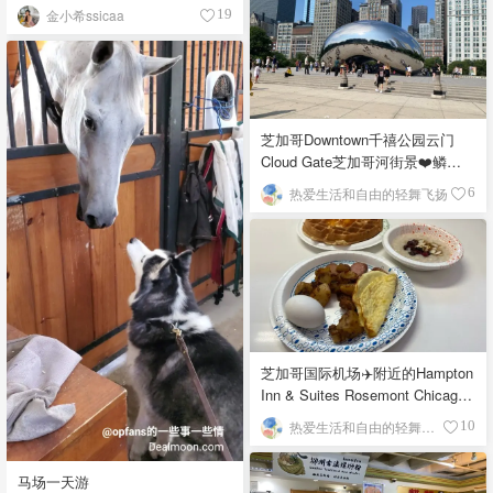
金小希ssicaa
19
芝加哥Downtown千禧公园云门
Cloud Gate芝加哥河街景❤️鳞次
栉比的高楼
热爱生活和自由的轻舞飞扬
6
芝加哥国际机场✈️附近的Hampton
Inn & Suites Rosemont Chicago
O'Hare自助早餐
热爱生活和自由的轻舞飞扬
10
马场一天游