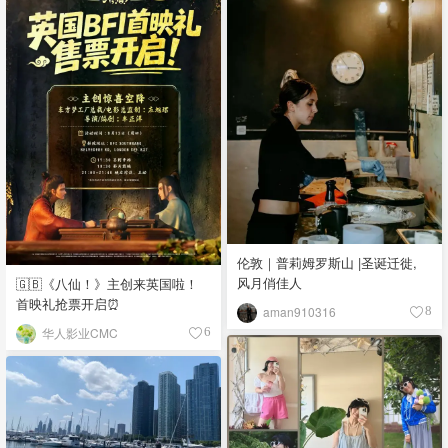
伦敦｜普莉姆罗斯山 |圣诞迁徙,
风月俏佳人
🇬🇧《八仙！》主创来英国啦！
首映礼抢票开启⏰
aman910316
8
华人影业CMC
6