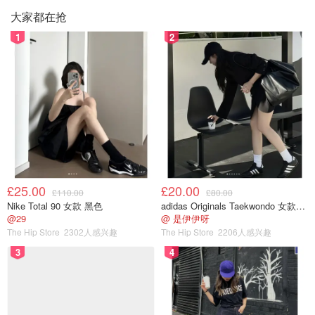
大家都在抢
1
2
£25.00
£20.00
£110.00
£80.00
Nike Total 90 女款 黑色
adidas Originals Taekwondo 女款黑色运动鞋
@29
@ 是伊伊呀
The Hip Store
2302人感兴趣
The Hip Store
2206人感兴趣
3
4