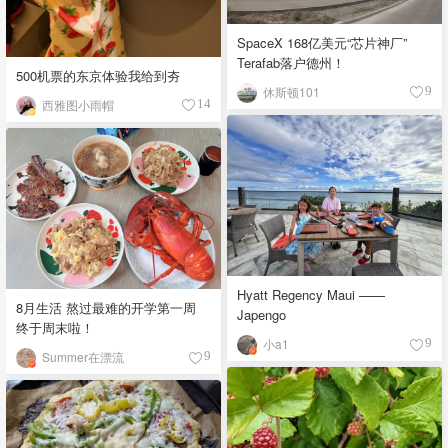
SpaceX 168亿美元“芯片神厂”
Terafab落户德州！
500机票的东京体验我给到夯
休斯顿101
9
西雅图小雨帽
14
Hyatt Regency Maui ——
8月生活 熬过最难的开学第一周
Japengo
终于周末啦！
小a1
9
Summer在漂流
9