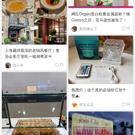
网红Orgain蛋白粉重金属超标？继
Costco之后，亚马逊也被告了！
新闻搬运工
16
上海藏得最深的老钱风餐厅｜鲁
迅会客厅里吃一顿潮粤菜🍴
偲小卉
25
氛围灯｜这个真的必须给它加个
赞🌊
西瓜瓜瓜
14