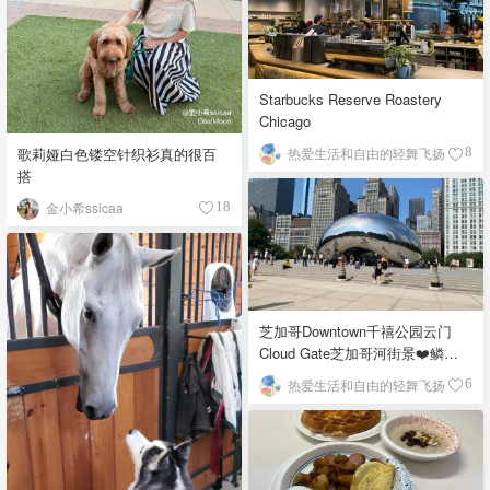
Starbucks Reserve Roastery
Chicago
歌莉娅白色镂空针织衫真的很百
热爱生活和自由的轻舞飞扬
8
搭
金小希ssicaa
18
芝加哥Downtown千禧公园云门
Cloud Gate芝加哥河街景❤️鳞次
栉比的高楼
热爱生活和自由的轻舞飞扬
6