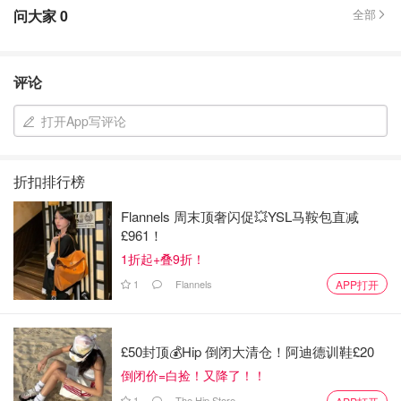
问大家
0
全部
评论
打开App写评论
折扣排行榜
Flannels 周末顶奢闪促💥YSL马鞍包直减
£961！
1折起+叠9折！
1
Flannels
APP打开
£50封顶💰Hip 倒闭大清仓！阿迪德训鞋£20
倒闭价=白捡！又降了！！
1
The Hip Store