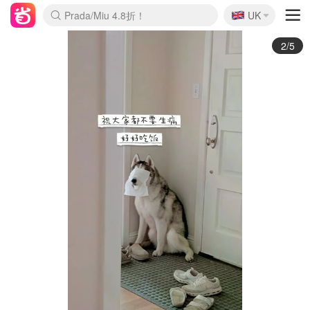
🇬🇧
Prada/Miu 4.8折！
UK
麦卢卡蜂蜜夏促！个位数！
啥？必胜客披萨5折！
3/5