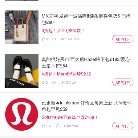
MK官网 发起一波猛降‼️链条麻将包£55 托特
包£80
3折起！大面积2位数！
9
Michael Kors
APP打开
真的很好买👉西太后Hazel腋下包£193/爱心
土星耳钉£54
4折起！Marni玛丽珍£212
2
LN-CC UK
APP打开
已更新🔥lululemon 好价区每周上新 大号粉牛
角包罕见£59
Softstreme卫衣£54/原£108！
107
lululemon
APP打开