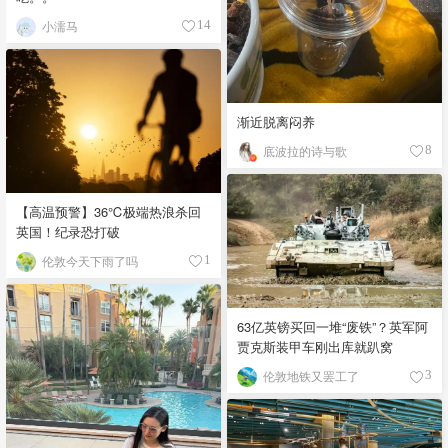
小濡马
14
渐近脱离闷养
底波拉的诗与歌
8
【高温预警】36℃极端热浪杀回
英国！纪录恐打破
伦敦今天下雨了吗
1
63亿英镑买回一堆“废铁”？英军阿
贾克斯装甲车刚出库就趴窝
伦敦地铁又罢工了
3