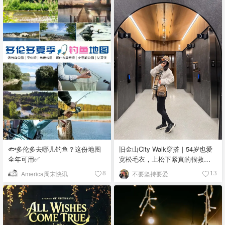
🐟多伦多去哪儿钓鱼？这份地图
旧金山City Walk穿搭｜54岁也爱
全年可用✅
宽松毛衣，上松下紧真的很救比
例
America周末快讯
不要坚持要爱
8
13