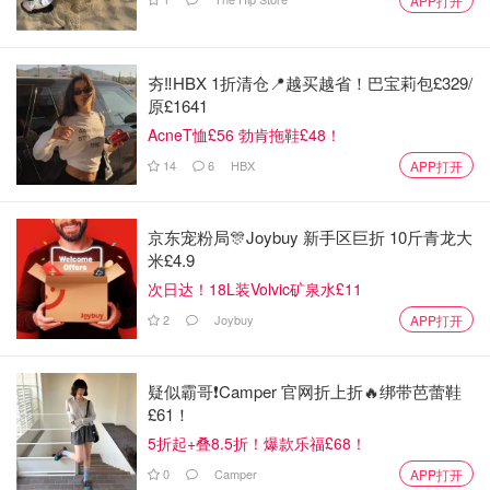
APP打开
夯‼️HBX 1折清仓📍越买越省！巴宝莉包£329/
原£1641
AcneT恤£56 勃肯拖鞋£48！
14
6
HBX
APP打开
京东宠粉局🎊Joybuy 新手区巨折 10斤青龙大
米£4.9
次日达！18L装Volvic矿泉水£11
2
Joybuy
APP打开
疑似霸哥❗️Camper 官网折上折🔥绑带芭蕾鞋
£61！
5折起+叠8.5折！爆款乐福£68！
0
Camper
APP打开