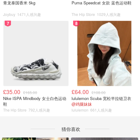
青龙泰国香米 5kg
Puma Speedcat 女款 蓝色运动鞋
Joybuy
1471人感兴趣
The Hip Store
1029人感兴趣
7
8
£35.00
£64.00
£165.00
£108.00
Nike ISPA Mindbody 女士白色运动
lululemon Scuba 宽松半拉链卫衣
鞋
@鸡腿妹妹
The Hip Store
792人感兴趣
lululemon
661人感兴趣
猜你喜欢