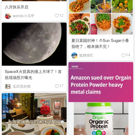
八月快乐开启
weirdo小马甲
12
夏日菜园封神！🍅Sun Sugar小番
茄绝了，根本摘不完！
狐狸很忙
14
SpaceX火箭真的撞上月球了！首
批现场照片曝光
瓜田里的猹
17