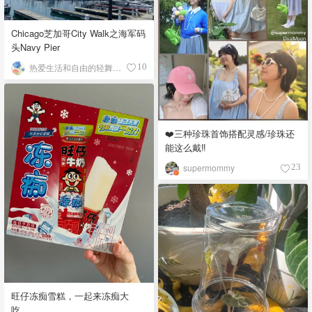
Chicago芝加哥City Walk之海军码
头Navy Pier
热爱生活和自由的轻舞飞扬
10
❤️三种珍珠首饰搭配灵感/珍珠还
能这么戴‼️
supermommy
23
旺仔冻痴雪糕，一起来冻痴大
吃。。