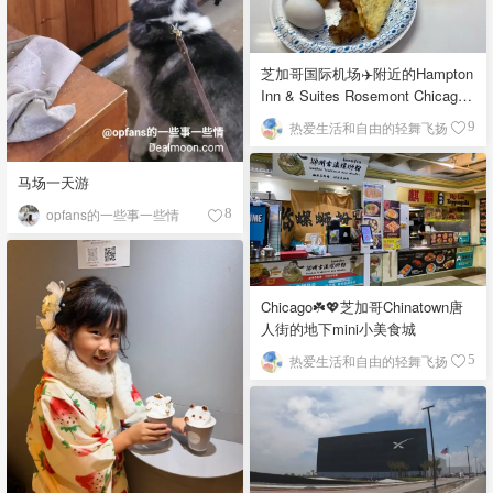
芝加哥国际机场✈️附近的Hampton
Inn & Suites Rosemont Chicago
O'Hare自助早餐
热爱生活和自由的轻舞飞扬
9
马场一天游
opfans的一些事一些情
8
Chicago☘️💖芝加哥Chinatown唐
人街的地下mini小美食城
热爱生活和自由的轻舞飞扬
5