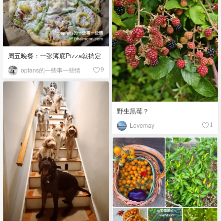
周五晚餐：一张薄底Pizza就搞定
opfans的一些事一些情
9
野生黑莓？
Lovemay
1