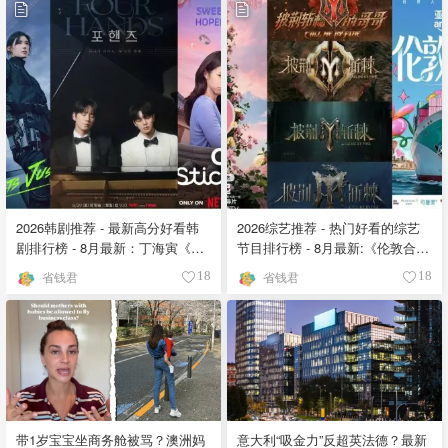
2026韩剧推荐 - 最新高分好看韩
2026综艺推荐 - 热门好看的综艺
剧排行榜 - 8月最新：丁海寅《我
节目排行榜 - 8月最新:《​​伦敦合伙
的荒糖恋爱 》上线❣️
人》回归啦
省钱君
省钱君
18
18
带1岁宝宝坐商务舱被骂？澳洲妈
意大利“吸金力”反超英法德？最新