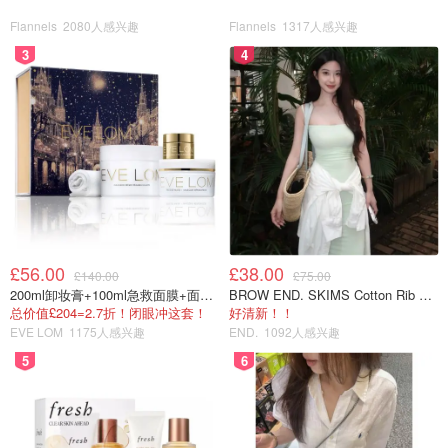
Flannels
2080人感兴趣
Flannels
1317人感兴趣
3
4
£56.00
£38.00
£140.00
£75.00
200ml卸妆膏+100ml急救面膜+面霜+洁颜布
BROW END. SKIMS Cotton Rib 长款背心连衣裙 薄荷绿
总价值£204=2.7折！闭眼冲这套！
好清新！！
EVE LOM
1175人感兴趣
END.
1092人感兴趣
5
6