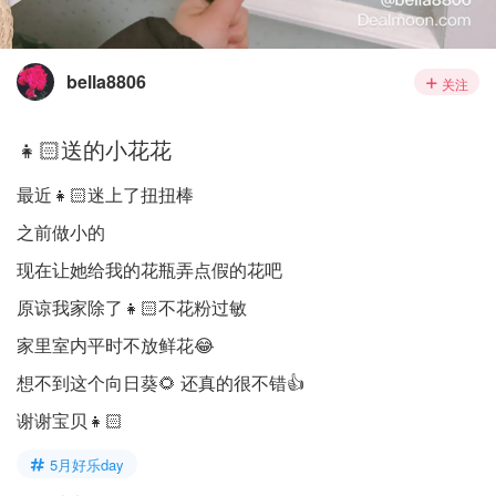
bella8806
关注
👧🏻送的小花花
最近👧🏻迷上了扭扭棒
之前做小的
现在让她给我的花瓶弄点假的花吧
原谅我家除了👧🏻不花粉过敏
家里室内平时不放鲜花😂
想不到这个向日葵🌻 还真的很不错👍
谢谢宝贝👧🏻
5月好乐day