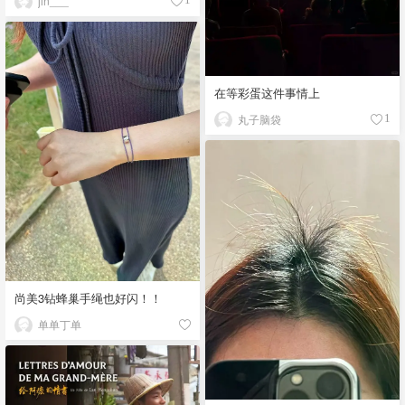
jin___
在等彩蛋这件事情上
丸子脑袋
1
尚美3钻蜂巢手绳也好闪！！
单单丁单