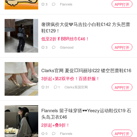
3
Flannels
APP打开
奢牌疯价大促🩶马吉拉小白鞋£142 方头芭蕾
鞋£129！
低至2折🥬BBR丝巾£46！
3
Glamood
APP打开
Clarks官网 夏促💥玛丽珍£22 镂空芭蕾鞋£16
3折起+第2双半价！百搭舒服！
31
1
Clarks英国官网
APP打开
Flannels 留子味穿搭🕶️Yeezy运动鞋仅£19 石
头岛卫衣£46
2折起+叠9折！
0
Flannels
APP打开