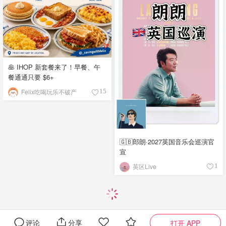
🥞 IHOP 新套餐来了！早餐、午
餐通通只要 $6+
Felix吃喝玩乐不破产
15
🇬🇧郎朗·2027英国音乐会巡演官
宣
英区Live
1
评论
分享
打开 APP