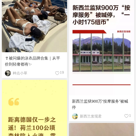
👙被问爆的泳衣品牌合集｜从平
价到轻奢都有✨
种点小草
19
新西兰监狱900万“按摩服务”被喊
停
新西兰发现君
1