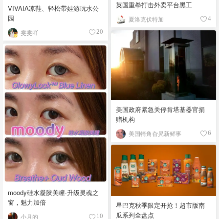
英国重拳打击外卖平台黑工
VIVAIA凉鞋、轻松带娃游玩水公
园
夏洛克伏特加
4
雯雯吖
20
美国政府紧急关停肯塔基器官捐
赠机构
美国犄角旮旯新鲜事
6
moody硅水凝胶美瞳·升级灵魂之
窗，魅力加倍
星巴克秋季限定开抢！超市版南
瓜系列全盘点
小月的
10