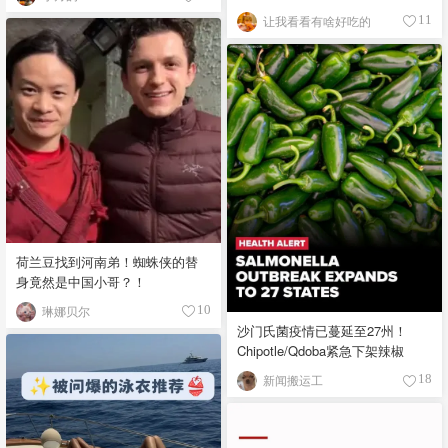
让我看看有啥好吃的
11
荷兰豆找到河南弟！蜘蛛侠的替
身竟然是中国小哥？！
琳娜贝尔
10
沙门氏菌疫情已蔓延至27州！
Chipotle/Qdoba紧急下架辣椒
新闻搬运工
18