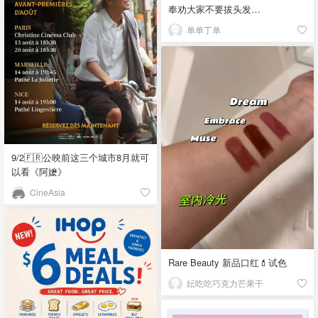
奉劝大家不要拔头发…
单单丁单
9/2🇫🇷公映前这三个城市8月就可
以看《阿嬷》
CineAsia
Rare Beauty 新品口红💄试色
妘吃吃巧克力芒果干