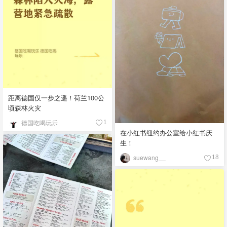
距离德国仅一步之遥！荷兰100公
顷森林火灾
德国吃喝玩乐
1
在小红书纽约办公室给小红书庆
生！
suewang__
18