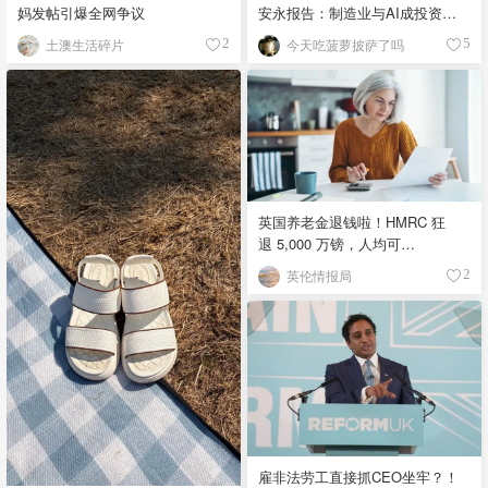
妈发帖引爆全网争议
安永报告：制造业与AI成投资新
宠！
土澳生活碎片
今天吃菠萝披萨了吗
2
5
英国养老金退钱啦！HMRC 狂
退 5,000 万镑，人均可
领 £4,000！
英伦情报局
2
雇非法劳工直接抓CEO坐牢？！