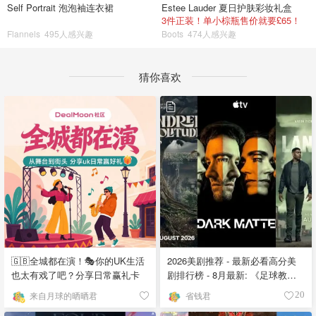
Self Portrait 泡泡袖连衣裙
Estee Lauder 夏日护肤彩妆礼盒
3件正装！单小棕瓶售价就要£65！
Flannels
495人感兴趣
Boots
474人感兴趣
猜你喜欢
🇬🇧全城都在演！🎭你的UK生活
2026美剧推荐 - 最新必看高分美
也太有戏了吧？分享日常赢礼卡
剧排行榜 - 8月最新: 《​​足球教练
》第四季回归！
来自月球的晒晒君
省钱君
20