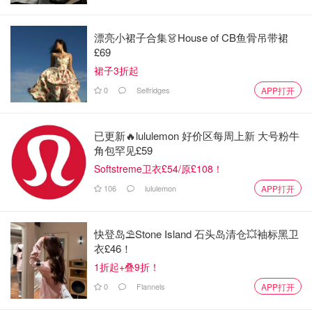
漂亮小裙子合集👗House of CB鱼骨吊带裙
£69
裙子3折起
0
Selfridges
APP打开
已更新🔥lululemon 好价区每周上新 大号粉牛
角包罕见£59
Softstreme卫衣£54/原£108！
106
lululemon
APP打开
快登岛⛱️Stone Island 石头岛清仓💥袖标黑卫
衣£46！
1折起+叠9折！
0
Flannels
APP打开