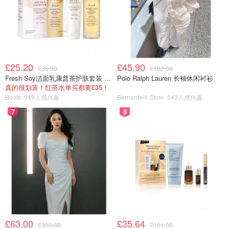
£25.20
£45.90
£35.00
£102.00
Fresh Soy洁面乳康普茶护肤套装 100ml
Polo Ralph Lauren 长袖休闲衬衫
真的很划算！红茶水单买都要£35！
Boots
949人感兴趣
Bernardelli Store
543人感兴趣
7
8
£63.00
£35.64
£350.00
£151.00