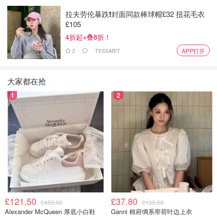
拉夫劳伦暴跌❗️封面同款棒球帽£32 扭花毛衣
£105
4折起+叠8折！
2
TESSABIT
APP打开
大家都在抢
1
2
£121.50
£37.80
£450.00
£135.00
Alexander McQueen 厚底小白鞋
Ganni 棉府绸系带荷叶边上衣