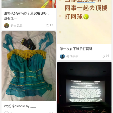
洛杉矶好莱坞停车最实用攻略，
没有之一
秀出风采_
13
第一次在下班后打网球
毛球茶茶
14
vtg分享*iconic by ___
1