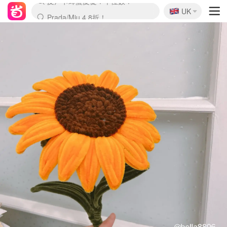
🇬🇧
Prada/Miu 4.8折！
UK
麦卢卡蜂蜜夏促！个位数！
啥？必胜客披萨5折！