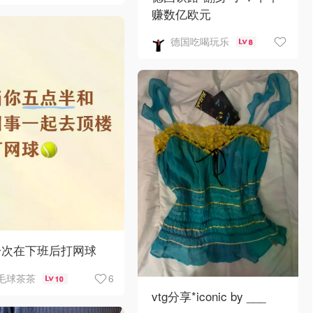
赚数亿欧元
德国吃喝玩乐
8
一次在下班后打网球
6
毛球茶茶
10
vtg分享*iconic by ___