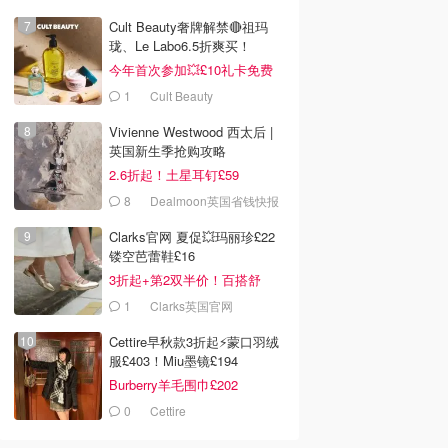
Cult Beauty奢牌解禁🔴祖玛
珑、Le Labo6.5折爽买！
今年首次参加💥£10礼卡免费
拿
1
Cult Beauty
Vivienne Westwood 西太后 |
英国新生季抢购攻略
2.6折起！土星耳钉£59
£3.00
£3.50
e's Jaffa Cakes
Mr Kipling 樱桃塔 6个
TGI Fridays 白巧克力布
8
Dealmoon英国省钱快报
饼干 双包装 18
装
朗尼棉花糖 355g
Clarks官网 夏促💥玛丽珍£22
Dealmoon英国省钱快报
Dealmoon英国省钱快报
Dealmoon英国省钱快报
镂空芭蕾鞋£16
去购买
去购买
去购买
3折起+第2双半价！百搭舒
服！
1
Clarks英国官网
Cettire早秋款3折起⚡️蒙口羽绒
服£403！Miu墨镜£194
Burberry羊毛围巾£202
0
Cettire