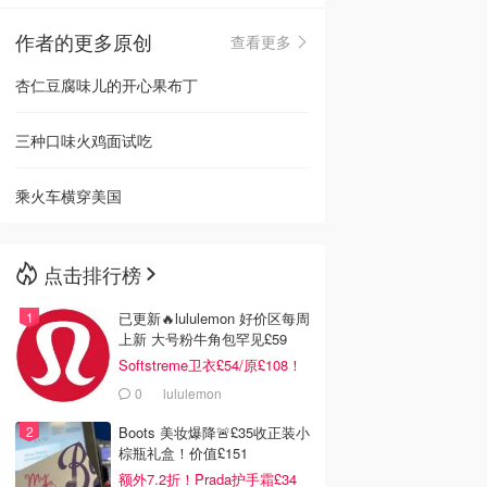
作者的更多原创
查看更多
🇳🇿
新西兰
杏仁豆腐味儿的开心果布丁
三种口味火鸡面试吃
乘火车横穿美国
点击排行榜
已更新🔥lululemon 好价区每周
上新 大号粉牛角包罕见£59
Softstreme卫衣£54/原£108！
0
lululemon
Boots 美妆爆降🚨£35收正装小
棕瓶礼盒！价值£151
额外7.2折！Prada护手霜£34