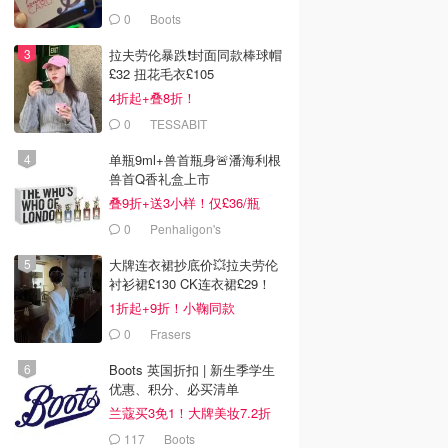
0
Boots
拉夫劳伦暴跌❗️封面同款棒球帽
£32 扭花毛衣£105
4折起+叠8折！
0
TESSABIT
单瓶9ml+兽首瓶身🚨潘海利根
兽首Q香礼盒上市
叠9折+送3小样！仅£36/瓶
0
Penhaligon's
大牌连衣裙抄底价💥拉夫劳伦
衬衫裙£130 CK连衣裙£29！
1折起+9折！小鞠同款
Ganni£88
0
Frasers
Boots 英国折扣 | 新生季学生
优惠、积分、必买清单
兰蔻买3免1！大牌美妆7.2折
117
Boots