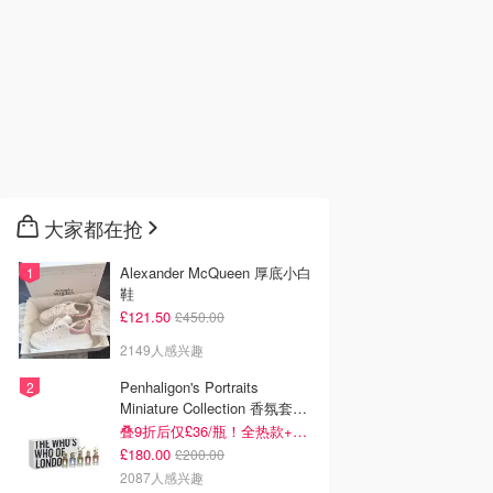
大家都在抢
Alexander McQueen 厚底小白
鞋
£121.50
£450.00
2149人感兴趣
Penhaligon's Portraits
Miniature Collection 香氛套装
5瓶装
叠9折后仅£36/瓶！全热款+标志性兽首头
£180.00
£200.00
2087人感兴趣