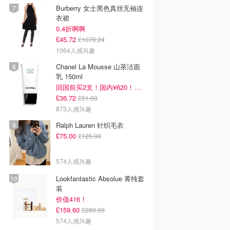
Burberry 女士黑色真丝无袖连
衣裙
0.4折啊啊
£45.72
£1070.24
1064人感兴趣
Chanel La Mousse 山茶洁面
乳 150ml
回国前买2支！国内¥620！立省近一半！
£36.72
£51.00
873人感兴趣
Ralph Lauren 针织毛衣
£75.00
£125.00
574人感兴趣
Lookfantastic Absolue 菁纯套
装
价值416！
£159.60
£280.00
574人感兴趣