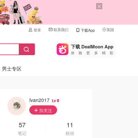
联系我们
英国
登录
下载App
🇺🇸
美国
下载 DealMoon App
体验更多精彩
🇨🇳
中国
男士专区
🇨🇦
加拿大
🇬🇧
英国
🇩🇪
德国
Ivan2017
8
🇫🇷
加关注
法国
🇮🇹
57
11
意大利
笔记
粉丝
🇦🇺
澳洲