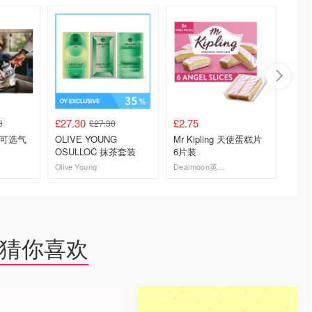
£27.30
£2.75
£1.85
0
£27.30
 可选气
OLIVE YOUNG
Mr Kipling 天使蛋糕片
McViti
OSULLOC 抹茶套装
6片装
巧克力
片
Olive Young
Dealmoon英国省钱快报
去购买
去购买
猜你喜欢