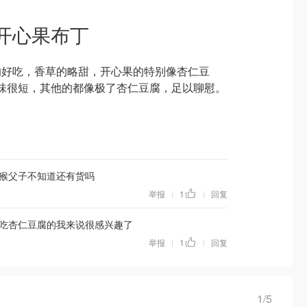
开心果布丁
的好吃，香草的略甜，开心果的特别像杏仁豆
及回味很短，其他的都像极了杏仁豆腐，足以聊慰。
猴父子不知道还有货吗
举报
1
回复
|
|
吃杏仁豆腐的我来说很感兴趣了
举报
1
回复
|
|
1/5