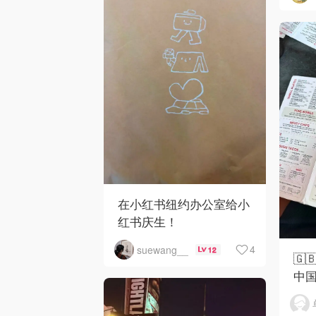
在小红书纽约办公室给小
红书庆生！
4
suewang__
12
🇬
中