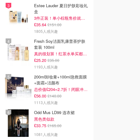
Estee Lauder 夏日护肤彩妆礼
盒
3件正装！单小棕瓶售价就要£65！
£35.64
£151.00
1805人感兴趣
Fresh Soy洁面乳康普茶护肤
套装 100ml
真的很划算！红茶水单买都要£35！
£25.20
£35.00
1193人感兴趣
200ml卸妆膏+100ml急救面膜
+面霜+洁颜布
总价值£204=2.7折！闭眼冲这套！
£56.00
£140.00
1113人感兴趣
Odd Mus LD99 连衣裙
黑色类似款
£33.75
£165.00
1081人感兴趣