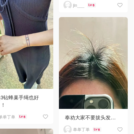
jin___
6
美3钻蜂巢手绳也好
！！
奉劝大家不要拔头发…
单单丁单
6
单单丁单
6