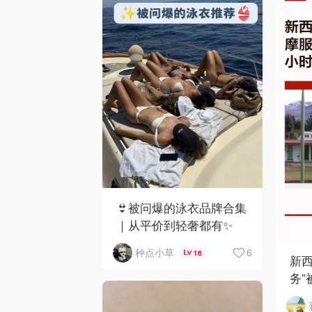
👙被问爆的泳衣品牌合集
｜从平价到轻奢都有✨
6
种点小草
16
新西
务”