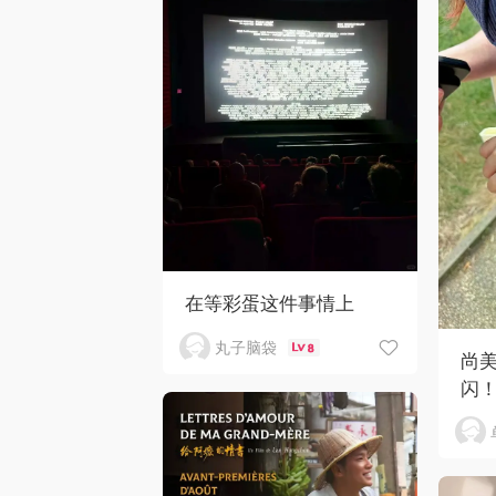
在等彩蛋这件事情上
丸子脑袋
8
尚
闪