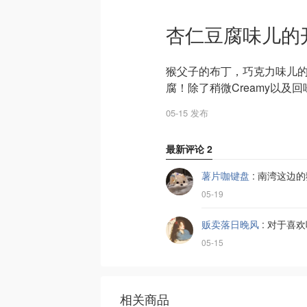
杏仁豆腐味儿的
猴父子的布丁，巧克力味儿
腐！除了稍微Creamy以
05-15 发布
最新评论
2
薯片咖键盘
:
南湾这边的
05-19
贩卖落日晚风
:
对于喜欢
05-15
相关商品