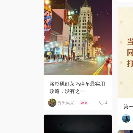
洛杉矶好莱坞停车最实用
攻略，没有之一
4
秀出风采_
9
第