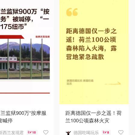
兰监狱900万“按摩服
距离德国仅一步之遥！荷
被喊停
兰100公顷森林火灾
新西兰发现君
德国吃喝玩乐
10
8