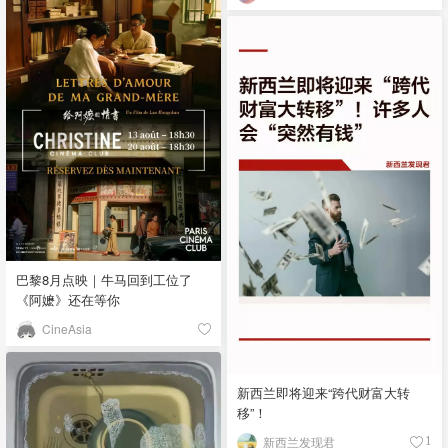
巴黎8月点映｜牛马回到工位了
《阿嬷》还在等你
CineAsia
新西兰即将迎来“跨代财富大转
移”！
新西兰发现君
1