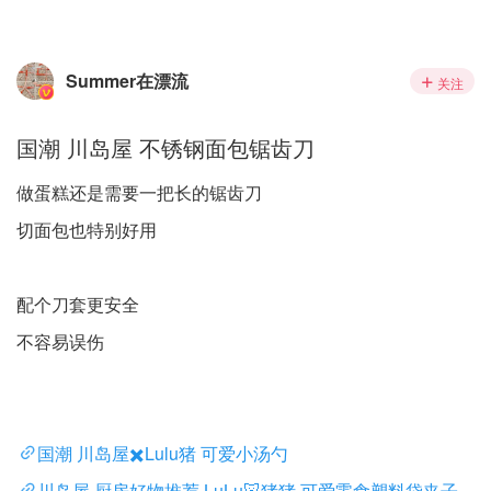
Summer在漂流
关注
国潮 川岛屋 不锈钢面包锯齿刀
做蛋糕还是需要一把长的锯齿刀
切面包也特别好用
配个刀套更安全
不容易误伤
国潮 川岛屋✖️Lulu猪 可爱小汤勺
川岛屋 厨房好物推荐 LuLu🐷猪猪 可爱零食塑料袋夹子