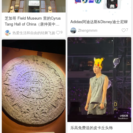
芝加哥 Field Museum 里的Cyrus
Adidas阿迪达斯&Disney迪士尼🎒
Tang Hall of China（唐仲英中国
馆）
Zhengmmm
7
热爱生活和自由的轻舞飞扬
9
乐高免费送的皮卡丘头饰