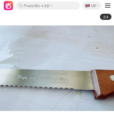
🇬🇧
Prada/Miu 4.8折！
UK
麦卢卡蜂蜜夏促！个位数！
啥？必胜客披萨5折！
3/4