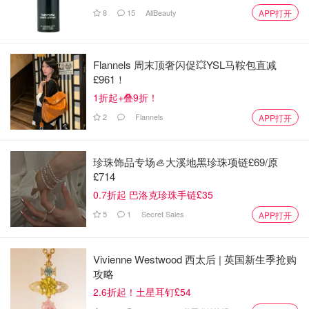
8
15
AllBeauty
APP打开
Flannels 周末顶奢闪促💥YSL马鞍包直减
£961！
1折起+叠9折！
2
Flannels
APP打开
珍珠饰品专场🦪大溪地黑珍珠项链£69/原
£714
0.7折起 巴洛克珍珠手链£35
5
1
Secret Sales
APP打开
Vivienne Westwood 西太后 | 英国新生季抢购
攻略
2.6折起！土星耳钉£54