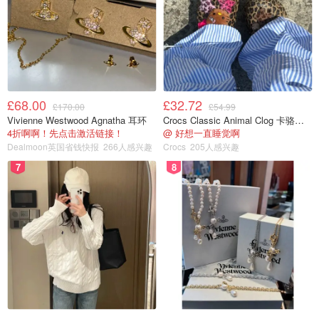
£68.00
£32.72
£170.00
£54.99
Vivienne Westwood Agnatha 耳环
Crocs Classic Animal Clog 卡骆驰动物印花洞洞鞋
4折啊啊！先点击激活链接！
@ 好想一直睡觉啊
Dealmoon英国省钱快报
266人感兴趣
Crocs
205人感兴趣
7
8