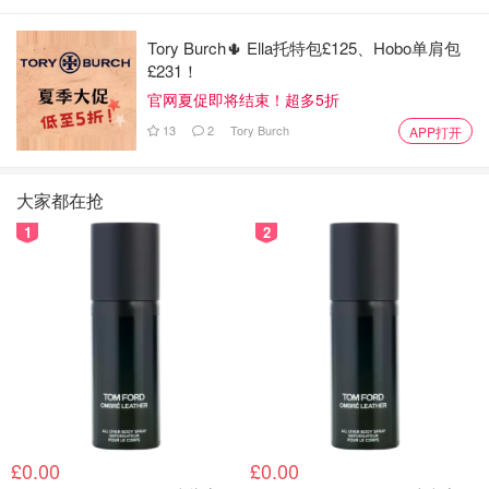
Tory Burch🌵 Ella托特包£125、Hobo单肩包
£231！
官网夏促即将结束！超多5折
13
2
Tory Burch
APP打开
大家都在抢
1
2
£0.00
£0.00