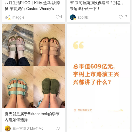
八月生活PLOG｜Kitty·盒马·缺德
🐻 来阿拉斯加没偶遇熊？别急，
舅·茉莉奶白·Costco·Wendy's
来这里补救一下！
maggie
abc個c
4
17
夏天就是属于Birkenstock的季节-
内附如何选择
花开富贵之Mo个Mo
1