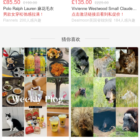
£85.50
£135.00
£190.00
£225.00
Polo Ralph Lauren 麻花毛衣
Vivienne Westwood Small Claude 珍珠项链
男款女穿松弛感拉满！
点击激活链接后看到私促价！
Flannels
200人感兴趣
Dealmoon英国省钱快报
184人感兴趣
猜你喜欢