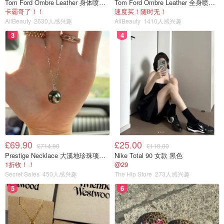
Tom Ford Ombre Leather 身体喷雾 150ml
Tom Ford Ombre Leather 全身喷雾 150ml
卡霸哥了！！
速度买！随时无！
AllBeauty
2630人感兴趣
AllBeauty
1410人感兴趣
3
4
£69.90
£25.00
£714.90
£110.00
Prestige Necklace 大溪地珍珠项链 10-11mm
Nike Total 90 女款 黑色
1折收！！
@29
Secret Sales
450人感兴趣
The Hip Store
273人感兴趣
5
6