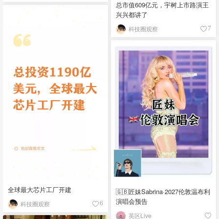
总市值609亿元，宇树上市路演王
兴兴都讲了
科技圈观察
7
全球最大芯片工厂开建
🇬🇧匠妹Sabrina·2027伦敦温布利
演唱会预告
科技圈观察
6
英区Live