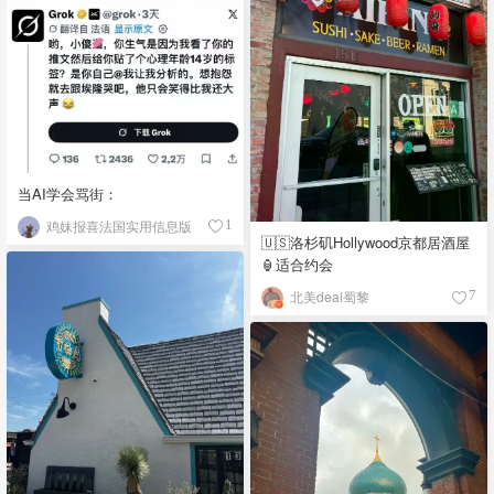
当AI学会骂街：
鸡妹报喜法国实用信息版
1
🇺🇸洛杉矶Hollywood京都居酒屋
🏮适合约会
北美deal蜀黎
7