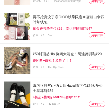
455
8
Dealmoon英国省钱快报
APP打开
再不抢真没了😧DIOR秋季限定🍀变相白拿四
叶草钱包
郁金香气垫壳仅£26、幸运浮雕腮红£47
0
Dior
APP打开
£50封顶💰Hip 倒闭大清仓！阿迪德训鞋£20
倒闭价=白捡！又降了！！
3
The Hip Store
APP打开
真的很好买👉西太后Hazel腋下包£193/爱心
土星耳钉£54
4折起+叠8折 Marni玛丽珍£212
4
LN-CC UK
APP打开