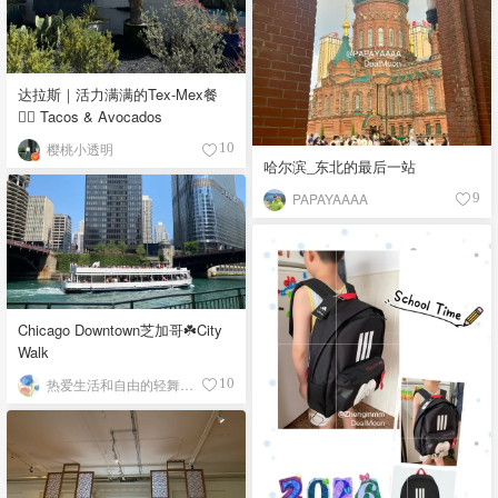
达拉斯｜活力满满的Tex-Mex餐
👉🏼 Tacos & Avocados
樱桃小透明
10
哈尔滨_东北的最后一站
PAPAYAAAA
9
Chicago Downtown芝加哥☘️City
Walk
热爱生活和自由的轻舞飞扬
10