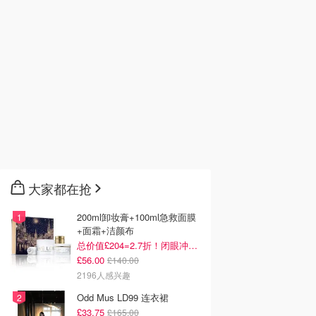
大家都在抢
200ml卸妆膏+100ml急救面膜
+面霜+洁颜布
总价值£204=2.7折！闭眼冲这套！
£56.00
£140.00
2196人感兴趣
Odd Mus LD99 连衣裙
£33.75
£165.00