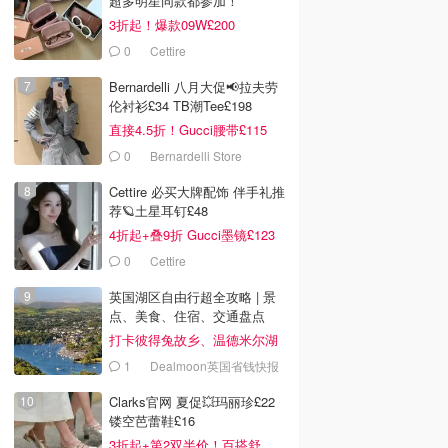
超多明星同款都参加！
3折起！爆款09W£200
0
Cettire
Bernardelli 八月大促📢拉夫劳
伦衬衫£34 TB潮Tee£198
直接4.5折！Gucci腰带£115
0
Bernardelli Store
Cettire 必买大牌配饰 伴手礼推
荐🪐土星耳钉£48
4折起+叠9折 Gucci墨镜£123
0
Cettire
英国湖区自由行超全攻略 | 景
点、美食、住宿、交通盘点
打卡彼得兔故乡、温德米尔湖
与浪漫田园风光！
1
Dealmoon英国省钱快报
Clarks官网 夏促💥玛丽珍£22
镂空芭蕾鞋£16
3折起+第2双半价！百搭舒