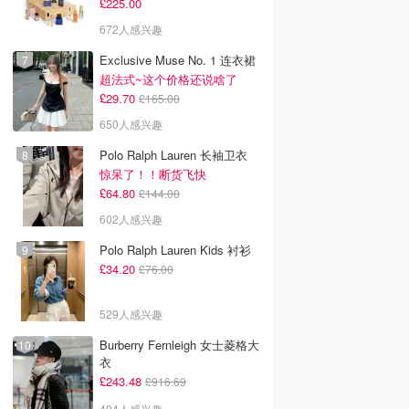
£225.00
672人感兴趣
Exclusive Muse No. 1 连衣裙
超法式~这个价格还说啥了
£29.70
£165.00
650人感兴趣
Polo Ralph Lauren 长袖卫衣
惊呆了！！断货飞快
£64.80
£144.00
602人感兴趣
Polo Ralph Lauren Kids 衬衫
£34.20
£76.00
529人感兴趣
Burberry Fernleigh 女士菱格大
衣
£243.48
£916.69
494人感兴趣