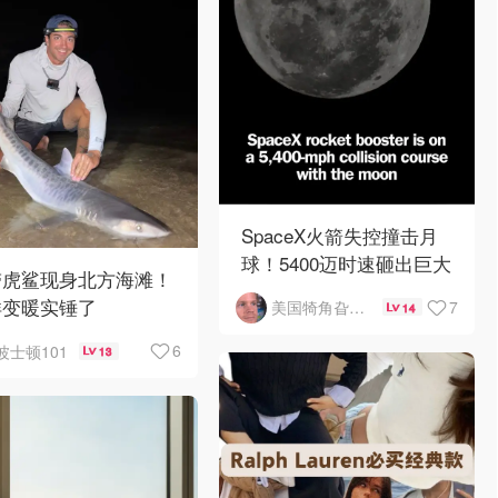
SpaceX火箭失控撞击月
球！5400迈时速砸出巨大
带虎鲨现身北方海滩！
陨石坑
洋变暖实锤了
7
美国犄角旮旯新鲜事
14
6
波士顿101
13