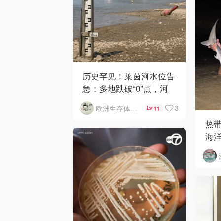
历史罕见！莱茵河水位告
急：多地跌破“0”点，河
床惊现二战炸弹！
3
欧洲生存体验服
11
热
海