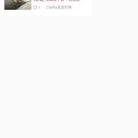
服！
1
Clarks英国官网