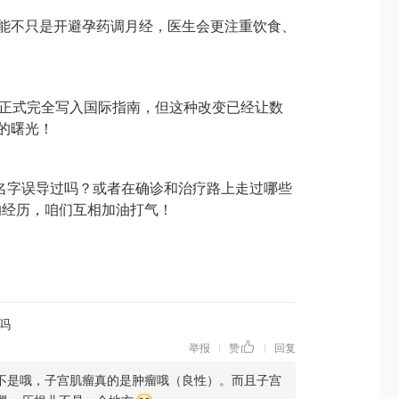
，可能不只是开避孕药调月经，医生会更注重饮食、
才会正式完全写入国际指南，但这种改变已经让数
”的曙光！
 的名字误导过吗？或者在确诊和治疗路上走过哪些
的经历，咱们互相加油打气！
吗
举报
赞
回复
|
|
不是哦，子宫肌瘤真的是肿瘤哦（良性）。而且子宫