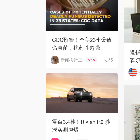
CDC预警！全美23州爆致
命真菌，抗药性超强
道指
霍
5
新闻搬运工
15
开
零百3.4秒！Rivian R2 沙
漠实测虐爆