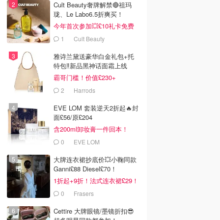
Cult Beauty奢牌解禁🔴祖玛
珑、Le Labo6.5折爽买！
今年首次参加💥£10礼卡免费
拿
1
Cult Beauty
雅诗兰黛送豪华白金礼包+托
特包‼️新品黑神话面霜上线
霸哥门槛！价值£230+
2
Harrods
EVE LOM 套装逆天2折起🔥封
面£56/原£204
含200ml卸妆膏一件回本！
0
EVE LOM
大牌连衣裙抄底价💥小鞠同款
Ganni£88 Diesel£70！
1折起+9折！法式连衣裙£29！
0
Frasers
Cettire 大牌眼镜/墨镜折扣😎