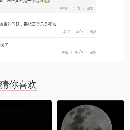
巢，压根儿不是一个地方
举报
1
回复
|
|
激素的问题，那些器官只是靶点
举报
4
回复
|
|
内调了
举报
赞
回复
|
|
猜你喜欢