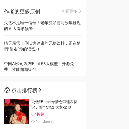
作者的更多原创
查看更多
🇳🇿
新西兰
失忆不是唯一信号！老年痴呆提前数年显现
的 6 大隐形预警
晴天霹雳！你以为健康的无糖饮料，正在悄
悄“偷走”你的记忆力
中国AI公司发布Kimi K3大模型！开源免
费，性能超越GPT
点击排行榜
史低‼️Burberry清仓💥连衣裙
£45 围巾£152 大衣£243
0.4折起！
2
Jomashop