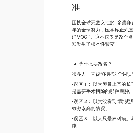
准
困扰全球无数女性的 “多囊卵巢
年的全球努力，医学界正式宣
(PMOS)”。这不仅仅是改
知发生了根本性转变！
🔸 为什么要改名？
很多人一直被“多囊”这个词误
▪️误区 1： 以为卵巢上真
是需要手术切除的那种囊肿
▪️误区 2： 以为没看到“
雄激素高的情况。
▪️误区 3： 以为只是妇科
康。