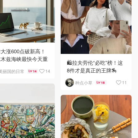
大涨600点破新高！
尔木兹海峡最快今天重
🛍️拉夫劳伦“必吃”榜！这
8件才是真正的王牌🏇
14
美丽国的日常
14
11
种点小草
16