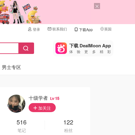
联系我们
英国
登录
下载App
🇺🇸
美国
下载 DealMoon App
体验更多精彩
🇨🇳
中国
男士专区
🇨🇦
加拿大
🇬🇧
英国
🇩🇪
德国
十级学者
15
🇫🇷
加关注
法国
🇮🇹
516
122
意大利
笔记
粉丝
🇦🇺
澳洲