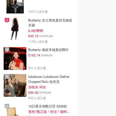
1647人感兴趣
Burberry 女士黑色真丝无袖连
衣裙
0.4折啊啊
£45.72
£1070.24
1195人感兴趣
Burberry 格纹羊绒真丝围巾
£152.74
£380.01
951人感兴趣
lululemon Lululemon Define
Cropped Nulu 短夹克
游牧灰 码全
£84.00
£118.00
685人感兴趣
12日香水倒数日历 2026款
竟然7瓶正装！秒没！随时补货蹲！！！