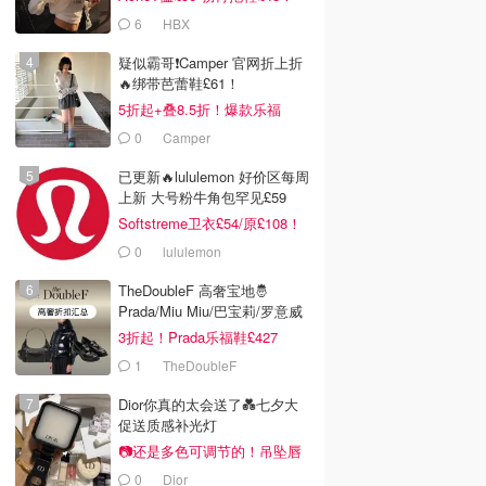
6
HBX
疑似霸哥❗️Camper 官网折上折
🔥绑带芭蕾鞋£61！
5折起+叠8.5折！爆款乐福
£68！
0
Camper
已更新🔥lululemon 好价区每周
上新 大号粉牛角包罕见£59
Softstreme卫衣£54/原£108！
0
lululemon
TheDoubleF 高奢宝地🤴
Prada/Miu Miu/巴宝莉/罗意威
3折起！Prada乐福鞋£427
1
TheDoubleF
Dior你真的太会送了💑七夕大
促送质感补光灯
📷还是多色可调节的！吊坠唇
蜜£33
0
Dior