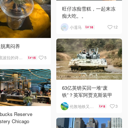
旺仔冻痴雪糕，一起来冻
痴大吃。。
12
小濡马
16
近脱离闷养
5
底波拉的诗与歌
15
63亿英镑买回一堆“废
铁”？英军阿贾克斯装甲
车刚出库就趴窝
3
伦敦地铁又罢工了
8
rbucks Reserve
stery Chicago