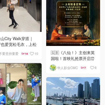
山City Walk穿搭｜
岁也爱宽松毛衣，上松
紧真的很救比例
🇬🇧《八仙！》主创来英
10
不要坚持要爱
14
国啦！首映礼抢票开启⏰
6
华人影业CMC
7