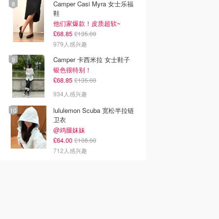
Camper Casi Myra 女士乐福
鞋
他们家爆款！皮质超软~
£68.85
£135.00
979人感兴趣
Camper 卡西米拉 女士鞋子
银色很特别！
£68.85
£135.00
934人感兴趣
lululemon Scuba 宽松半拉链
卫衣
@鸡腿妹妹
£64.00
£108.00
712人感兴趣