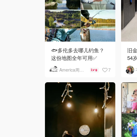
🐟多伦多去哪儿钓鱼？
旧金
这份地图全年可用✅
54
下
7
America周末快讯
9