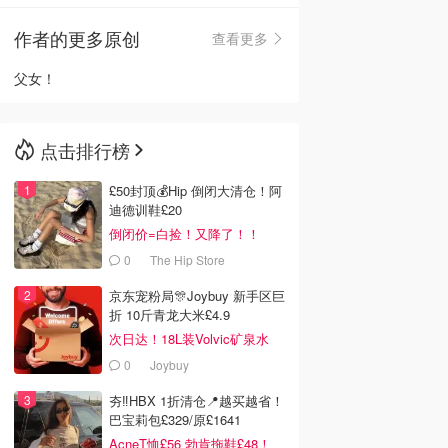
作者的更多原创
查看更多
🇳🇿
新西兰
父女！
点击排行榜
£50封顶💰Hip 倒闭大清仓！阿
迪德训鞋£20
倒闭价=白捡！又降了！！
0
The Hip Store
京东宠粉局🎊Joybuy 新手区巨
折 10斤青龙大米£4.9
次日达！18L装Volvic矿泉水
£11
0
Joybuy
夯‼️HBX 1折清仓📍越买越省！
巴宝莉包£329/原£1641
AcneT恤£56 勃肯拖鞋£48！