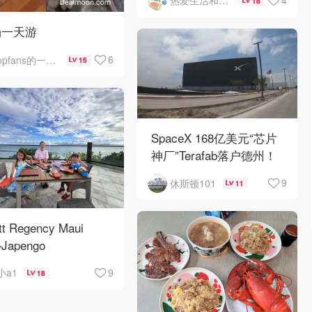
热爱生活和自由的轻舞飞扬
18
场一天游
6
opfans的一些事一些情
15
SpaceX 168亿美元“芯片
神厂”Terafab落户德州！
9
休斯顿101
11
tt Regency Maui
Japengo
9
小a1
18