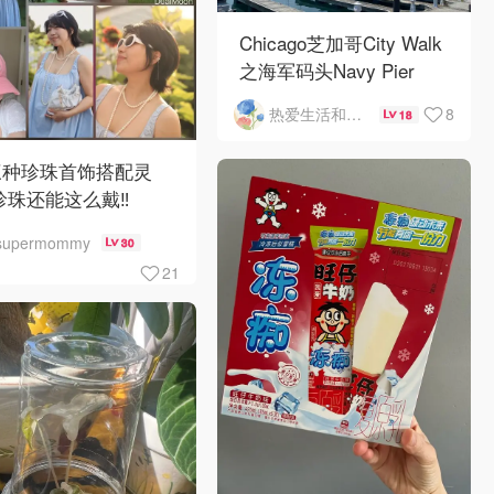
Chicago芝加哥City Walk
之海军码头Navy Pier
8
热爱生活和自由的轻舞飞扬
18
三种珍珠首饰搭配灵
珍珠还能这么戴‼️
supermommy
30
21