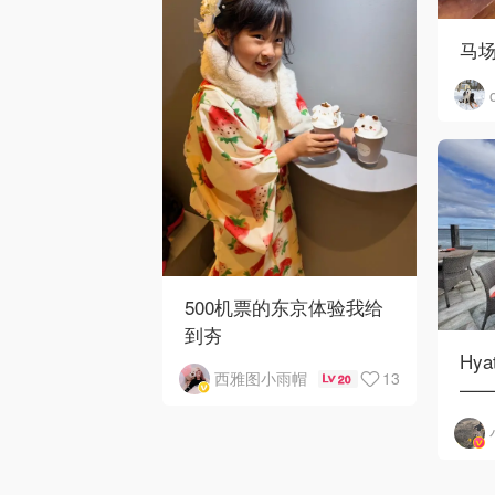
马
500机票的东京体验我给
到夯
Hya
13
西雅图小雨帽
20
——