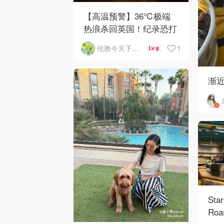
【高温预警】36℃极端
热浪杀回英国！纪录恐打
破
1
伦敦今天下雨了吗
8
渐
Sta
Roa