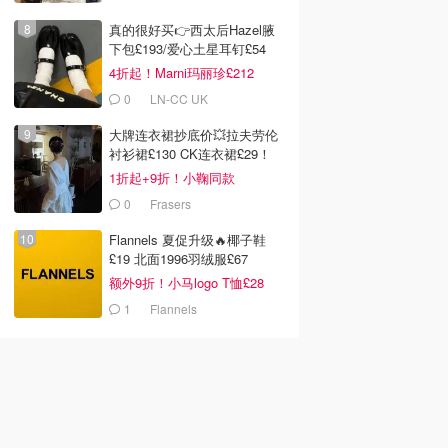
真的很好买👉西太后Hazel腋
下包£193/爱心土星耳钉£54
4折起！Marni玛丽珍£212
0
LN-CC UK
大牌连衣裙抄底价💥拉夫劳伦
衬衫裙£130 CK连衣裙£29！
1折起+9折！小鞠同款
Ganni£88
0
Frasers
Flannels 夏促升级🔥椰子鞋
£19 北面1996羽绒服£67
额外9折！小马logo T恤£28
1
Flannels