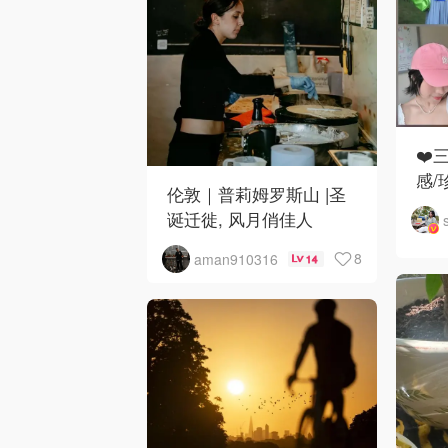
❤️
感/
伦敦｜普莉姆罗斯山 |圣
诞迁徙, 风月俏佳人
8
aman910316
14