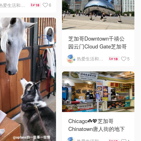
6
热爱生活和自由的轻舞飞扬
18
芝加哥Downtown千禧公
园云门Cloud Gate芝加哥
河街景❤️鳞次栉比的高楼
5
热爱生活和自由的轻舞飞扬
18
Chicago☘️💖芝加哥
Chinatown唐人街的地下
mini小美食城
4