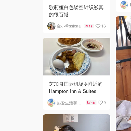
歌莉娅白色镂空针织衫真
的很百搭
16
金小希ssicaa
12
芝加哥国际机场✈️附近的
Hampton Inn & Suites
Rosemont Chicago
9
热爱生活和自由的轻舞飞扬
18
O'Hare自助早餐