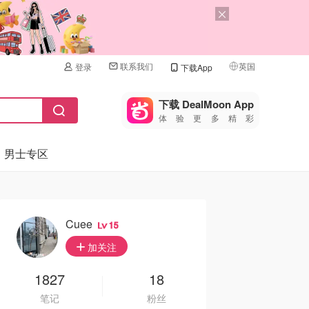
联系我们
英国
登录
下载App
🇺🇸
美国
下载 DealMoon App
体验更多精彩
🇨🇳
中国
男士专区
🇨🇦
加拿大
🇬🇧
英国
🇩🇪
德国
Cuee
15
🇫🇷
加关注
法国
🇮🇹
1827
18
意大利
笔记
粉丝
🇦🇺
澳洲