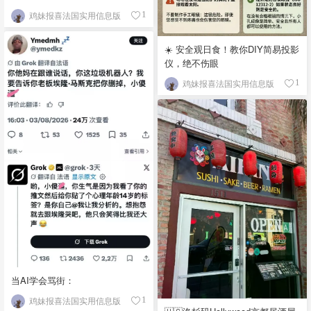
鸡妹报喜法国实用信息版
1
☀️ 安全观日食！教你DIY简易投影
仪，绝不伤眼
鸡妹报喜法国实用信息版
1
当AI学会骂街：
鸡妹报喜法国实用信息版
1