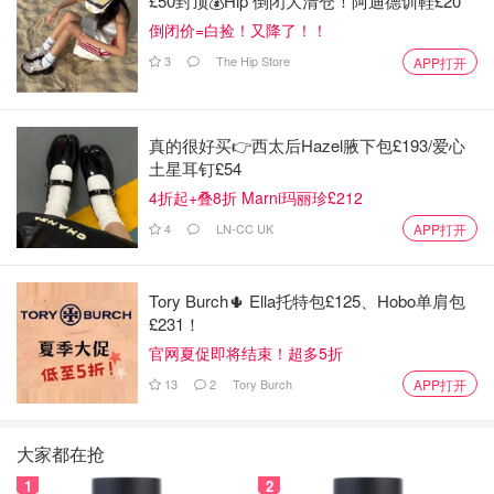
£50封顶💰Hip 倒闭大清仓！阿迪德训鞋£20
倒闭价=白捡！又降了！！
3
The Hip Store
APP打开
真的很好买👉西太后Hazel腋下包£193/爱心
土星耳钉£54
4折起+叠8折 Marni玛丽珍£212
4
LN-CC UK
APP打开
Tory Burch🌵 Ella托特包£125、Hobo单肩包
£231！
官网夏促即将结束！超多5折
13
2
Tory Burch
APP打开
大家都在抢
1
2