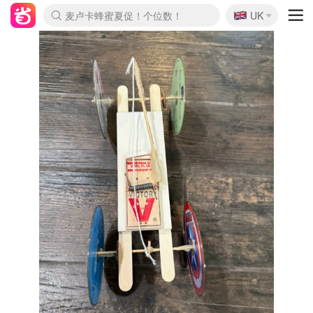
🇬🇧
Prada/Miu 4.8折！
UK
麦卢卡蜂蜜夏促！个位数！
啥？必胜客披萨5折！