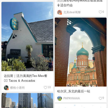
🇺🇸洛杉矶Hollywood京都居酒屋
🏮适合约会
北美deal蜀黎
6
达拉斯｜活力满满的Tex-Mex餐
👉🏼 Tacos & Avocados
樱桃小透明
10
哈尔滨_东北的最后一站
PAPAYAAAA
9