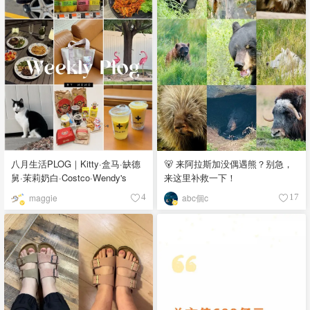
八月生活PLOG｜Kitty·盒马·缺德
🐻 来阿拉斯加没偶遇熊？别急，
舅·茉莉奶白·Costco·Wendy's
来这里补救一下！
maggie
abc個c
4
17