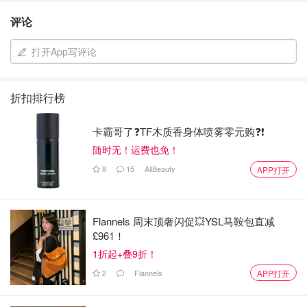
评论
打开App写评论
折扣排行榜
卡霸哥了❓TF木质香身体喷雾零元购❓❗
随时无！运费也免！
8
15
AllBeauty
APP打开
Flannels 周末顶奢闪促💥YSL马鞍包直减
£961！
1折起+叠9折！
2
Flannels
APP打开