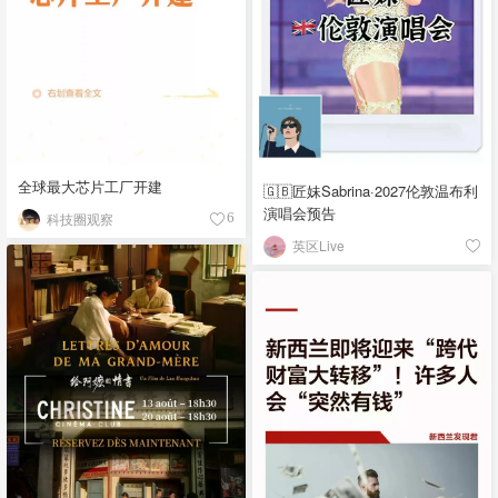
全球最大芯片工厂开建
🇬🇧匠妹Sabrina·2027伦敦温布利
演唱会预告
科技圈观察
6
英区Live