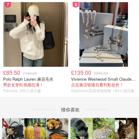
7
8
£85.50
£135.00
£190.00
£225.00
Polo Ralph Lauren 麻花毛衣
Vivienne Westwood Small Claude 珍珠项链
男款女穿松弛感拉满！
点击激活链接后看到私促价！
Flannels
200人感兴趣
Dealmoon英国省钱快报
184人感兴趣
猜你喜欢