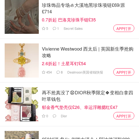
珍珠饰品专场🦪大溪地黑珍珠项链£69/原
£714
0.7折起 巴洛克珍珠手链£35
5
1
Secret Sales
APP打开
Vivienne Westwood 西太后 | 英国新生季抢购
攻略
2.6折起！土星耳钉£54
454
8
Dealmoon英国省钱快报
APP打开
再不抢真没了😧DIOR秋季限定🍀变相白拿四
叶草钱包
郁金香气垫壳仅£26、幸运浮雕腮红£47
0
Dior
APP打开