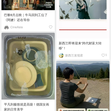
巴黎8月点映｜牛马回到工位了
《阿嬷》还在等你
CineAsia
新西兰即将迎来“跨代财富大转
移”！
新西兰发现君
1
平凡到极致就是高级！德国女画
家的日常美学