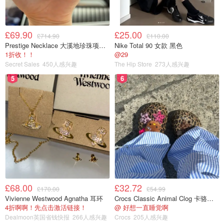
£69.90
£25.00
£714.90
£110.00
Prestige Necklace 大溪地珍珠项链 10-11mm
Nike Total 90 女款 黑色
1折收！！
@29
Secret Sales
450人感兴趣
The Hip Store
273人感兴趣
5
6
£68.00
£32.72
£170.00
£54.99
Vivienne Westwood Agnatha 耳环
Crocs Classic Animal Clog 卡骆驰动物印花洞洞鞋
4折啊啊！先点击激活链接！
@ 好想一直睡觉啊
Dealmoon英国省钱快报
266人感兴趣
Crocs
205人感兴趣