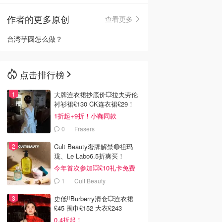
作者的更多原创
查看更多
🇳🇿
新西兰
台湾芋圆怎么做？
点击排行榜
大牌连衣裙抄底价💥拉夫劳伦
衬衫裙£130 CK连衣裙£29！
1折起+9折！小鞠同款
Ganni£88
0
Frasers
Cult Beauty奢牌解禁🔴祖玛
珑、Le Labo6.5折爽买！
今年首次参加💥£10礼卡免费
拿
1
Cult Beauty
史低‼️Burberry清仓💥连衣裙
£45 围巾£152 大衣£243
0.4折起！