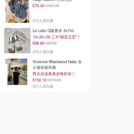
£75.00
£125.00
272人感兴趣
Le Labo Q版香水 3x7ml
13+33+29 三大“镇店之宝”！
£68.80
£86.00
259人感兴趣
Vivienne Westwood Hebo 女
士迷你连衣裙
西太后这条美女味好浓！
£152.10
£210.00
257人感兴趣