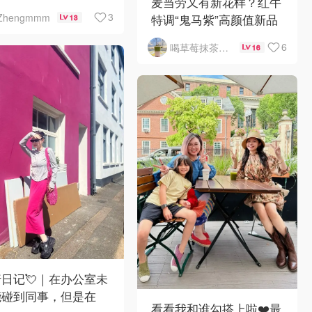
麦当劳又有新花样？红牛
3
Zhengmmm
特调“鬼马紫”高颜值新品
13
来了，好喝吗？
6
喝草莓抹茶瘦5斤
16
日记💘｜在办公室未
能碰到同事，但是在
看看我和谁勾搭上啦❤️最