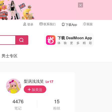
联系我们
英国
登录
下载App
🇺🇸
美国
下载 DealMoon App
体验更多精彩
🇨🇳
中国
男士专区
🇨🇦
加拿大
🇬🇧
英国
🇩🇪
德国
梨涡浅浅笑
17
🇫🇷
加关注
法国
🇮🇹
4476
15
意大利
笔记
粉丝
🇦🇺
澳洲