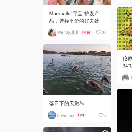
Marshalls“寻宝”护发产
品，选择平价的好去处
20
Wendy甜甜
19
伦
34
英
落日下的天鹅🦢
5
Lovemay
9