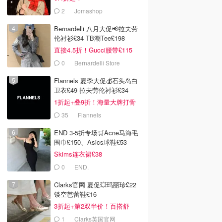
2
Jomashop
Bernardelli 八月大促📢拉夫劳
伦衬衫£34 TB潮Tee£198
直接4.5折！Gucci腰带£115
0
Bernardelli Store
Flannels 夏季大促💰石头岛白
卫衣£49 拉夫劳伦衬衫£34
1折起+叠9折！海量大牌打骨
折！
35
Flannels
END 3-5折专场🛒Acne马海毛
围巾£150、Asics球鞋£53
Skims连衣裙£38
0
END.
Clarks官网 夏促💥玛丽珍£22
0
£61.00
£17.40
£36.34
镂空芭蕾鞋£16
s Choice C5 维C
ESPA Age Rebel 面霜
OLIVE YOUNG
3折起+第2双半价！百搭舒
 旅行装
55ml
WELLAGE Real
服！
1
Clarks英国官网
Hyaluronic 一日套装 7