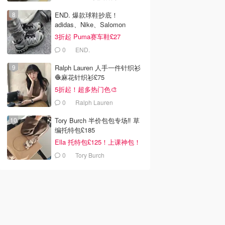
 Choice
LOOKFANTASTIC.COM
Olive Young
片
去购买
去购买
去购买
END. 爆款球鞋抄底！
adidas、Nike、Salomon
3折起 Puma赛车鞋£27
0
END.
Ralph Lauren 人手一件针织衫
🧶麻花针织衫£75
5折起！超多热门色🎨
0
Ralph Lauren
Tory Burch 半价包包专场‼️ 草
编托特包£185
Ella 托特包£125！上课神包！
0
Tory Burch