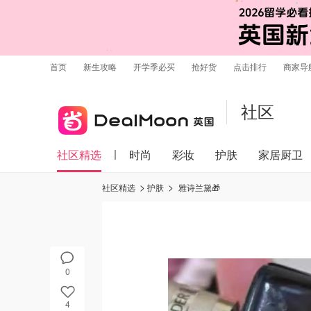
首页
新生攻略
开学季必买
抢好货
点击排行
商家导
社区
社区精选
时尚
彩妆
护肤
家居厨卫
社区精选
护肤
雅诗兰黛🎁
0
4