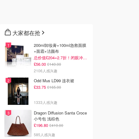
大家都在抢
200ml卸妆膏+100ml急救面膜
+面霜+洁颜布
总价值£204=2.7折！闭眼冲这套！
£56.00
£140.00
2106人感兴趣
Odd Mus LD99 连衣裙
£33.75
£165.00
1333人感兴趣
Dragon Diffusion Santa Croce
小号包 浅棕色
£196.80
£410.00
585人感兴趣