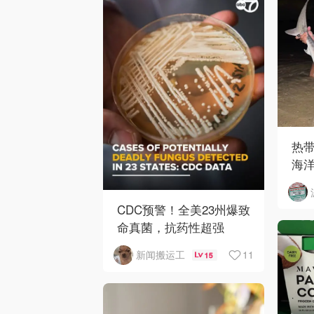
热
海
CDC预警！全美23州爆致
命真菌，抗药性超强
11
新闻搬运工
15