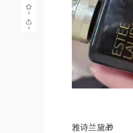
0
0
雅诗兰黛🎁