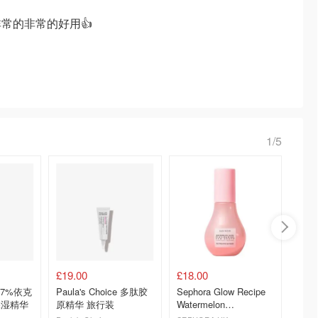
常的非常的好用👍
1/5
£19.00
£18.00
£19.0
ce 7%依克
Paula's Choice 多肽胶
Sephora Glow Recipe
Paula'
保湿精华
原精华 旅行装
Watermelon
保湿霜
Niacinamide 精华露