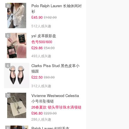
Polo Ralph Lauren 长袖休闲衬
衫
£45.90
£102.00
512人感兴趣
ysl 皮革眼影盘
色号500/600
£29.86
£54.00
493人感兴趣
Clarks Pisa Stud 黑色皮革小
猫跟
£22.50
£60.00
312人感兴趣
Vivienne Westwood Celestia
小号吊坠项链
26春夏款 锁头带珍珠水滴项链
£96.80
£220.00
286人感兴趣
Ralph Lauren 针织毛衣