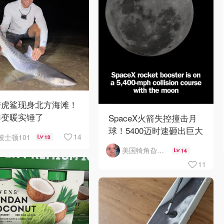
带虎鲨现身北方海滩！
洋变暖实锤了
SpaceX火箭失控撞击月
球！5400迈时速砸出巨大
14
波士顿101
13
陨石坑
美国犄角旮旯新鲜事
14
11