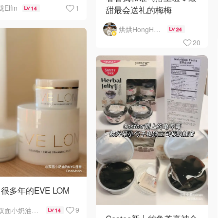
ghton可以
1
珑Elfin
甜最会送礼的梅梅
14
烘烘HongHong
24
20
很多年的EVE LOM
9
双面小奶油的NYC日常
14