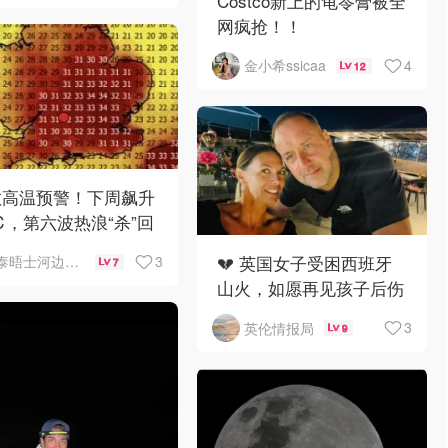
Costco新上的龟苓膏被全
网疯抢！！
4
金小希ssicaa
12
敦高温预警！下周飙升
℃，第六波热浪“杀”回
伦
💔 英国女子受困西班牙
3
泰晤士河边打工人
7
山火，如愿再见孩子后伤
重离世
3
英伦情报局
9