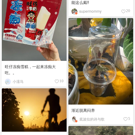
能这么戴‼️
supermommy
20
旺仔冻痴雪糕，一起来冻痴大
吃。。
小濡马
10
渐近脱离闷养
底波拉的诗与歌
5