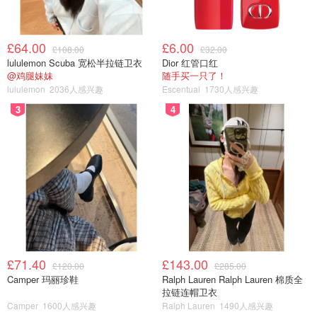
£64.00
£6.00
£108.00
£32.00
lululemon Scuba 宽松半拉链卫衣
Dior 红管口红
@鸡腿妹妹
随手买一只了！
lululemon
2036人感兴趣
Escentual
1730人感兴趣
3
4
£71.40
£143.00
£120.00
£285.00
Camper 玛丽珍鞋
Ralph Lauren Ralph Lauren 棉质全
拉链连帽卫衣
Camper
1600人感兴趣
Ralph Lauren
1490人感兴趣