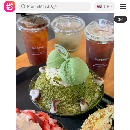
🇬🇧
啥？必胜客披萨5折！
UK
Prada/Miu 4.8折！
麦卢卡蜂蜜夏促！个位数！
3/6