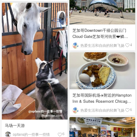
芝加哥Downtown千禧公园云门
Cloud Gate芝加哥河街景❤️鳞次
栉比的高楼
热爱生活和自由的轻舞飞扬
4
芝加哥国际机场✈️附近的Hampton
Inn & Suites Rosemont Chicago
O'Hare自助早餐
热爱生活和自由的轻舞飞扬
6
马场一天游
opfans的一些事一些情
6