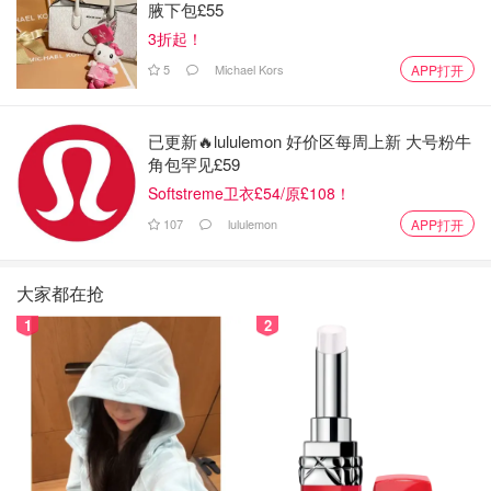
腋下包£55
3折起！
5
Michael Kors
APP打开
已更新🔥lululemon 好价区每周上新 大号粉牛
角包罕见£59
Softstreme卫衣£54/原£108！
107
lululemon
APP打开
大家都在抢
1
2