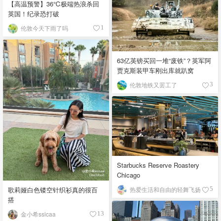
【高温预警】36℃极端热浪杀回
英国！纪录恐打破
伦敦今天下雨了吗
1
63亿英镑买回一堆“废铁”？英军阿
贾克斯装甲车刚出库就趴窝
伦敦地铁又罢工了
3
Starbucks Reserve Roastery
Chicago
歌莉娅白色镂空针织衫真的很百
热爱生活和自由的轻舞飞扬
5
搭
金小希ssicaa
13