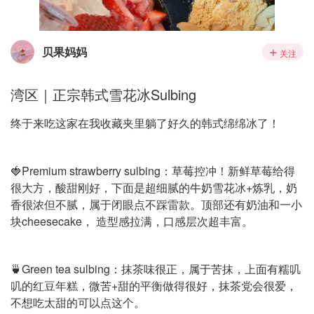
贝果妈妈
关注
湾区｜正宗韩式雪花冰Sulbing
终于来吃这家在我收藏夹里躺了好久的韩式绵绵冰了！
🍓Premium strawberry sulbing：草莓控冲！新鲜草莓给得
很大方，酸甜刚好，下面是超细腻的牛奶雪花冰+炼乳，奶
香很浓但不腻，属于闭眼点不踩雷款。顶部还有奶油和一小
块cheesecake， 造型感拉满，口感层次超丰富。
🍵Green tea sulbing：抹茶味很正，属于苦抹，上面有糯叽
叽的红豆年糕，微苦+甜的平衡做得很好，抹茶党会很爱，
不想吃太甜的可以点这个。