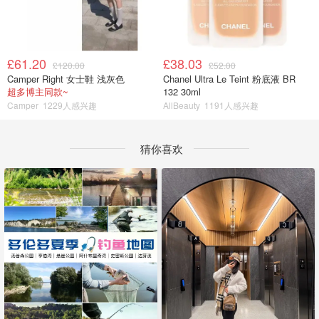
£61.20
£38.03
£120.00
£52.00
Camper Right 女士鞋 浅灰色
Chanel Ultra Le Teint 粉底液 BR
超多博主同款~
132 30ml
Camper
1229人感兴趣
AllBeauty
1191人感兴趣
猜你喜欢