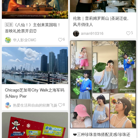
伦敦｜普莉姆罗斯山 |圣诞迁徙,
风月俏佳人
🇬🇧《八仙！》主创来英国啦！
首映礼抢票开启⏰
aman910316
5
华人影业CMC
6
Chicago芝加哥City Walk之海军码
头Navy Pier
热爱生活和自由的轻舞飞扬
8
❤️三种珍珠首饰搭配灵感/珍珠还