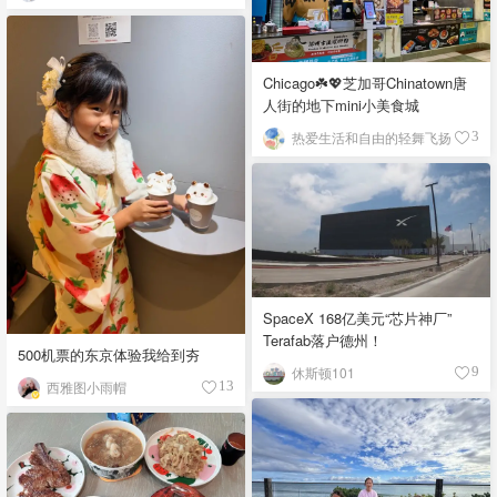
Chicago☘️💖芝加哥Chinatown唐
人街的地下mini小美食城
热爱生活和自由的轻舞飞扬
3
SpaceX 168亿美元“芯片神厂”
Terafab落户德州！
500机票的东京体验我给到夯
休斯顿101
9
西雅图小雨帽
13