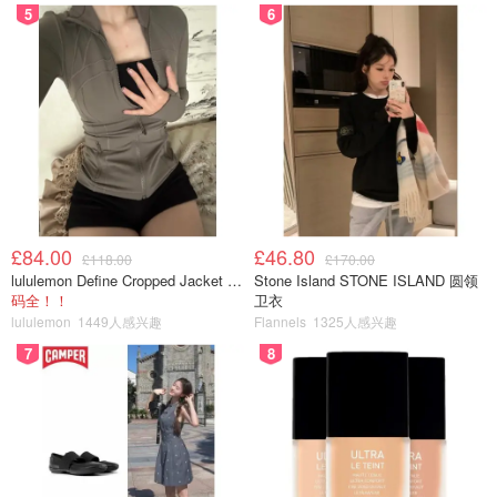
5
6
£84.00
£46.80
£118.00
£170.00
lululemon Define Cropped Jacket Nulu 短款夹克
Stone Island STONE ISLAND 圆领
码全！！
卫衣
lululemon
1449人感兴趣
Flannels
1325人感兴趣
7
8