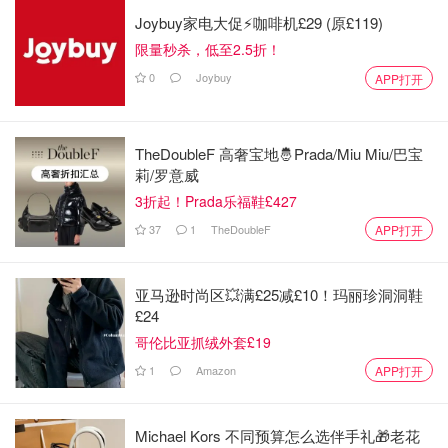
Joybuy家电大促⚡咖啡机£29 (原£119)
限量秒杀，低至2.5折！
0
Joybuy
APP打开
TheDoubleF 高奢宝地🤴Prada/Miu Miu/巴宝
莉/罗意威
3折起！Prada乐福鞋£427
37
1
TheDoubleF
APP打开
亚马逊时尚区💥满£25减£10！玛丽珍洞洞鞋
£24
哥伦比亚抓绒外套£19
1
Amazon
APP打开
Michael Kors 不同预算怎么选伴手礼🎁老花