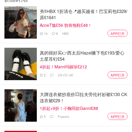
夯‼️HBX 1折清仓📍越买越省！巴宝莉包£329/
原£1641
AcneT恤£56 勃肯拖鞋£48！
14
6
HBX
APP打开
真的很好买👉西太后Hazel腋下包£193/爱心
土星耳钉£54
4折起！Marni玛丽珍£212
2
LN-CC UK
APP打开
大牌连衣裙抄底价💥拉夫劳伦衬衫裙£130 CK
连衣裙£29！
1折起+9折！小鞠同款Ganni£88
5
Frasers
APP打开