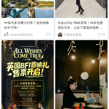
🐟多伦多去哪儿钓鱼？这份地图
旧金山City Walk穿搭｜54岁也爱
全年可用✅
宽松毛衣，上松下紧真的很救比
例
America周末快讯
不要坚持要爱
5
10