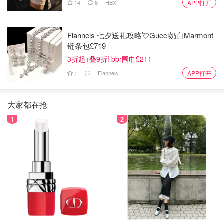
14
6
HBX
APP打开
Flannels 七夕送礼攻略💘Gucci奶白Marmont
链条包£719
3折起+叠9折! bbr围巾£211
1
Flannels
APP打开
大家都在抢
1
2