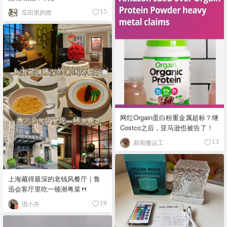
瓜田里的猹
15
网红Orgain蛋白粉重金属超标？继
Costco之后，亚马逊也被告了！
新闻搬运工
13
上海藏得最深的老钱风餐厅｜鲁
迅会客厅里吃一顿潮粤菜🍴
偲小卉
19