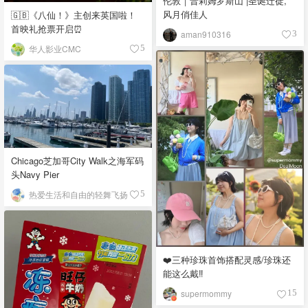
伦敦｜普莉姆罗斯山 |圣诞迁徙,
风月俏佳人
🇬🇧《八仙！》主创来英国啦！
首映礼抢票开启⏰
aman910316
3
华人影业CMC
5
Chicago芝加哥City Walk之海军码
头Navy Pier
热爱生活和自由的轻舞飞扬
5
❤️三种珍珠首饰搭配灵感/珍珠还
能这么戴‼️
supermommy
15