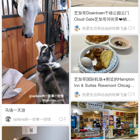
芝加哥Downtown千禧公园云门
Cloud Gate芝加哥河街景❤️鳞次
栉比的高楼
热爱生活和自由的轻舞飞扬
2
芝加哥国际机场✈️附近的Hampton
Inn & Suites Rosemont Chicago
O'Hare自助早餐
热爱生活和自由的轻舞飞扬
2
马场一天游
opfans的一些事一些情
2