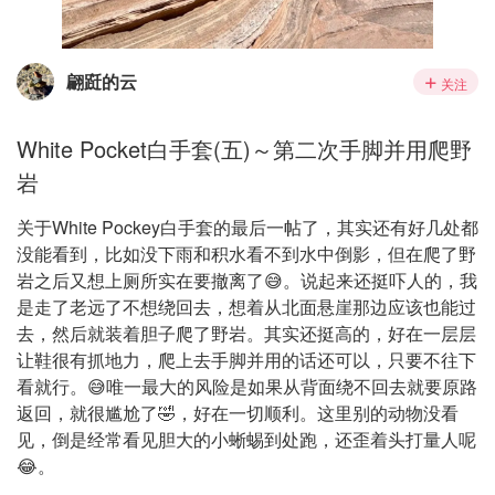
翩跹的云
关注
White Pocket白手套(五)～第二次手脚并用爬野
岩
关于White Pockey白手套的最后一帖了，其实还有好几处都
没能看到，比如没下雨和积水看不到水中倒影，但在爬了野
岩之后又想上厕所实在要撤离了😅。说起来还挺吓人的，我
是走了老远了不想绕回去，想着从北面悬崖那边应该也能过
去，然后就装着胆子爬了野岩。其实还挺高的，好在一层层
让鞋很有抓地力，爬上去手脚并用的话还可以，只要不往下
看就行。😅唯一最大的风险是如果从背面绕不回去就要原路
返回，就很尴尬了🤣，好在一切顺利。这里别的动物没看
见，倒是经常看见胆大的小蜥蜴到处跑，还歪着头打量人呢
😂。