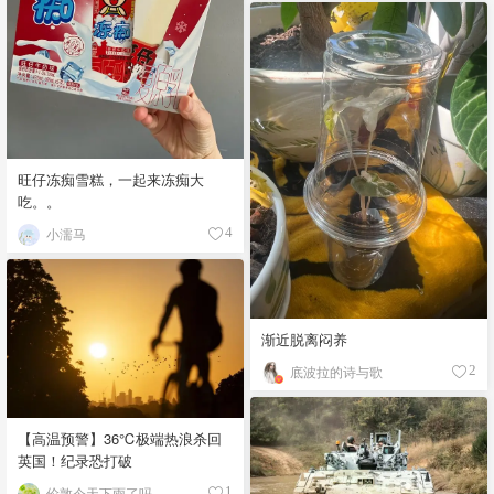
旺仔冻痴雪糕，一起来冻痴大
吃。。
小濡马
4
渐近脱离闷养
底波拉的诗与歌
2
【高温预警】36℃极端热浪杀回
英国！纪录恐打破
伦敦今天下雨了吗
1