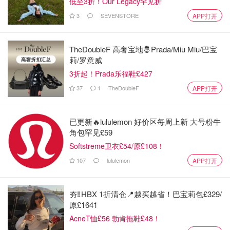
低至3折！Our Legacy罕见折
3
SEVENSTORE
APP打开
TheDoubleF 高奢宝地🤴Prada/Miu Miu/巴宝
莉/罗意威
3折起！Prada乐福鞋£427
37
1
TheDoubleF
APP打开
已更新🔥lululemon 好价区每周上新 大号粉牛
角包罕见£59
Softstreme卫衣£54/原£108！
107
lululemon
APP打开
夯‼️HBX 1折清仓📍越买越省！巴宝莉包£329/
原£1641
AcneT恤£56 勃肯拖鞋£48！