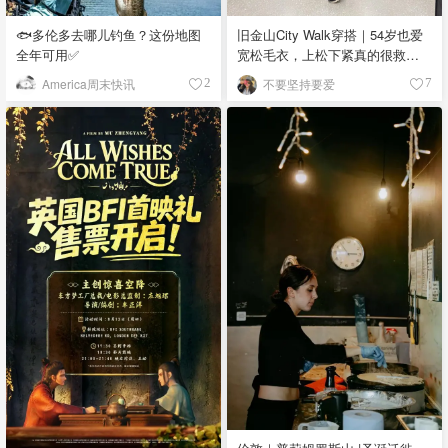
🐟多伦多去哪儿钓鱼？这份地图
旧金山City Walk穿搭｜54岁也爱
全年可用✅
宽松毛衣，上松下紧真的很救比
例
America周末快讯
不要坚持要爱
2
7