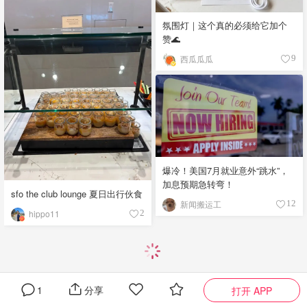
氛围灯｜这个真的必须给它加个
赞🌊
西瓜瓜瓜
9
爆冷！美国7月就业意外“跳水”，
加息预期急转弯！
sfo the club lounge 夏日出行伙食
新闻搬运工
12
hippo11
2
1
分享
打开 APP