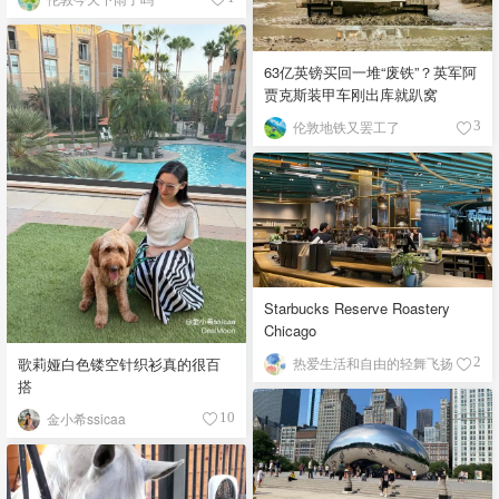
63亿英镑买回一堆“废铁”？英军阿
贾克斯装甲车刚出库就趴窝
伦敦地铁又罢工了
3
Starbucks Reserve Roastery
Chicago
歌莉娅白色镂空针织衫真的很百
热爱生活和自由的轻舞飞扬
2
搭
金小希ssicaa
10