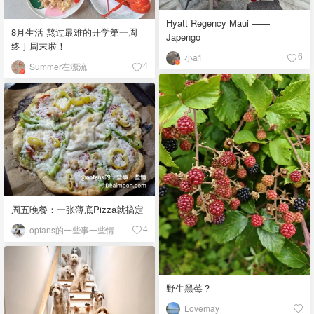
Hyatt Regency Maui ——
8月生活 熬过最难的开学第一周
Japengo
终于周末啦！
小a1
6
Summer在漂流
4
周五晚餐：一张薄底Pizza就搞定
opfans的一些事一些情
4
野生黑莓？
Lovemay