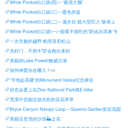
White Pocket白口袋(四)～“最强大脑”
White Pocket白口袋(三)～暖色拼盘
White Pocket白口袋(二)～漫步在“超大型巨人”躯体上
White Pocket白口袋(一)~能看不能吃的“奶油冰淇淋”🍦
一次失败的越野-帕里亚彩虹山
关好门，不然牛🐮会跑出来的
美丽的Lake Powell鲍威尔湖
加州神鹫你在哪儿？👀
“平地起高楼”的Monument Valley纪念碑谷
你也会爱上在Zion National Park骑E-bike
荒漠中也能绽放光彩的花花草草
Bryce Canyon Navajo Loop～Queens Garden皇后花园
美丽且坚强的沙漠🏜️之花