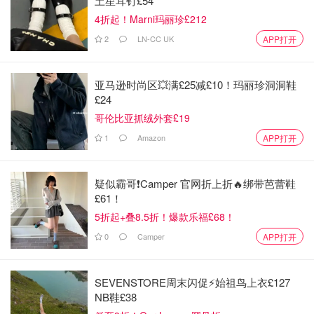
土星耳钉£54
4折起！Marni玛丽珍£212
2
LN-CC UK
APP打开
亚马逊时尚区💥满£25减£10！玛丽珍洞洞鞋
£24
哥伦比亚抓绒外套£19
1
Amazon
APP打开
疑似霸哥❗️Camper 官网折上折🔥绑带芭蕾鞋
£61！
5折起+叠8.5折！爆款乐福£68！
0
Camper
APP打开
SEVENSTORE周末闪促⚡️始祖鸟上衣£127
NB鞋£38