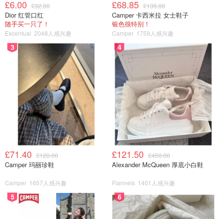
£6.00
£68.85
£32.00
£135.00
Dior 红管口红
Camper 卡西米拉 女士鞋子
随手买一只了！
银色很特别！
Escentual
2048人感兴趣
Camper
1759人感兴趣
3
4
£71.40
£121.50
£120.00
£450.00
Camper 玛丽珍鞋
Alexander McQueen 厚底小白鞋
Camper
1657人感兴趣
Flannels
1401人感兴趣
5
6