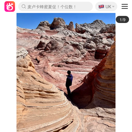
🇬🇧
Prada/Miu 4.8折！
UK
麦卢卡蜂蜜夏促！个位数！
啥？必胜客披萨5折！
2/9