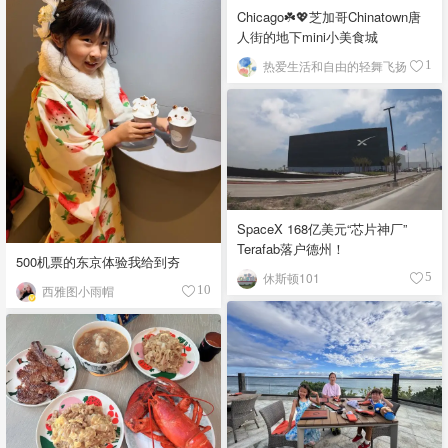
Chicago☘️💖芝加哥Chinatown唐
人街的地下mini小美食城
热爱生活和自由的轻舞飞扬
1
SpaceX 168亿美元“芯片神厂”
Terafab落户德州！
500机票的东京体验我给到夯
休斯顿101
5
西雅图小雨帽
10