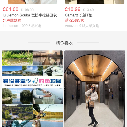
£64.00
£10.99
£108.00
£13.49
lululemon Scuba 宽松半拉链卫衣
Carhartt 长袖T恤
@鸡腿妹妹
满£25减£10
lululemon
1022人感兴趣
Amazon
913人感兴趣
猜你喜欢