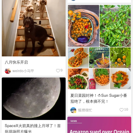
八月快乐开启
weirdo小马甲
9
夏日菜园封神！🍅Sun Sugar小番
茄绝了，根本摘不完！
狐狸很忙
10
SpaceX火箭真的撞上月球了！首
批现场照片曝光