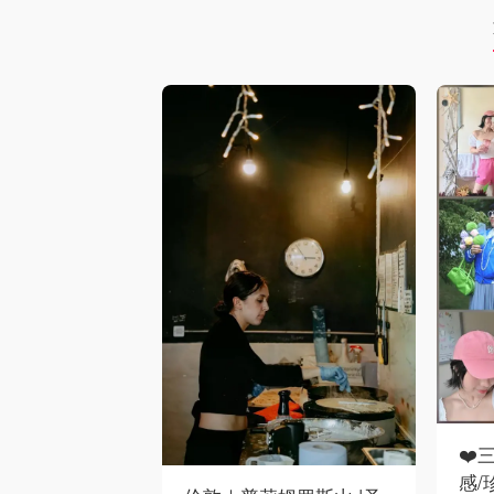
❤️
感/