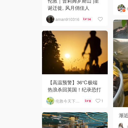
伦敦｜普莉姆罗斯山 |圣
诞迁徙, 风月俏佳人
aman910316
14
【高温预警】36℃极端
热浪杀回英国！纪录恐打
破
1
伦敦今天下雨了吗
8
渐