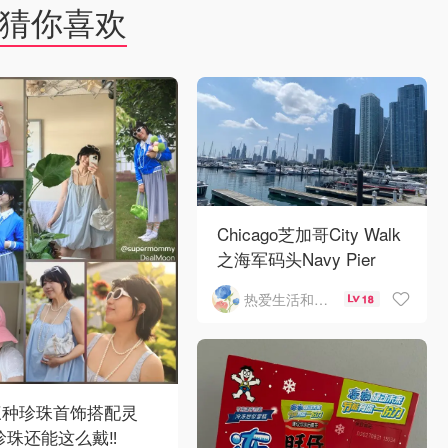
猜你喜欢
Chicago芝加哥City Walk
之海军码头Navy Pier
热爱生活和自由的轻舞飞扬
18
三种珍珠首饰搭配灵
珍珠还能这么戴‼️