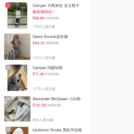
Camper 卡西米拉 女士鞋子
银色很特别！
£68.85
£135.00
1353人感兴趣
Ganni Smock连衣裙
£44.10
£245.00
1314人感兴趣
Camper 玛丽珍鞋
£71.40
£120.00
1176人感兴趣
Alexander McQueen 小白鞋
£121.50
£450.00
893人感兴趣
lululemon Scuba 宽松半拉链