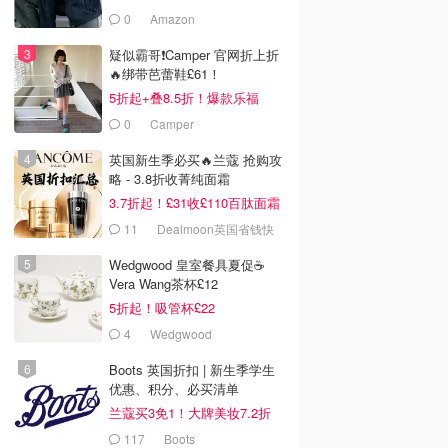
0
Amazon
疑似霸哥❗️Camper 官网折上折
🔥绑带芭蕾鞋£61！
5折起+叠8.5折！爆款乐福
£68！
0
Camper
英国新生季必买🔥兰蔻 抢购攻
略 - 3.8折收菁纯面霜
3.7折起！£31收£110百肽面霜
套装
11
Dealmoon英国省钱快
报
Wedgwood 皇室餐具夏促☕️
Vera Wang茶杯£12
5折起！吸管杯£22
4
Wedgwood
Boots 英国折扣 | 新生季学生
优惠、积分、必买清单
兰蔻买3免1！大牌美妆7.2折
117
Boots