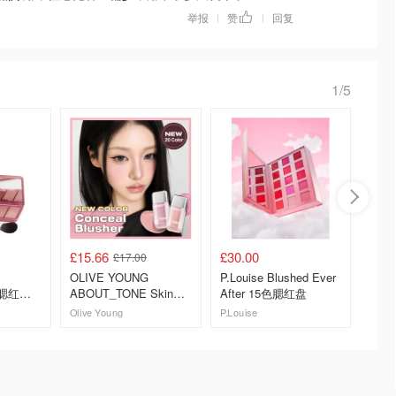
举报
赞
回复
|
|
1/5
£15.66
£30.00
£16.2
£17.00
OLIVE YOUNG
P.Louise Blushed Ever
Lookfa
 腮红套
ABOUT_TONE Skin
After 15色腮红盘
McGrat
Layer Fit 腮红 20色
Blush
Olive Young
P.Louise
去购买
去购买