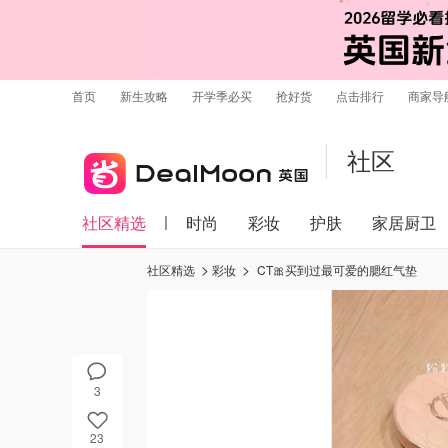
首页
新生攻略
开学季必买
抢好货
点击排行
商家导
社区
社区精选
时尚
彩妆
护肤
家居厨卫
社区精选
彩妆
CT🎀买到过最可爱的腮红气垫
3
23