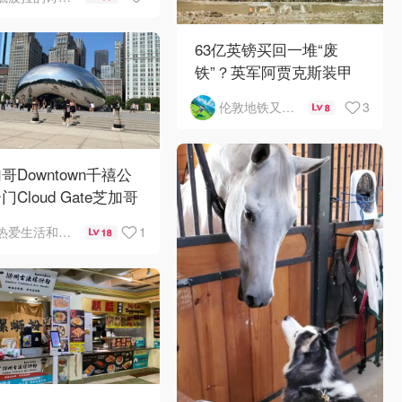
63亿英镑买回一堆“废
铁”？英军阿贾克斯装甲
车刚出库就趴窝
3
伦敦地铁又罢工了
8
哥Downtown千禧公
门Cloud Gate芝加哥
景❤️鳞次栉比的高楼
1
热爱生活和自由的轻舞飞扬
18