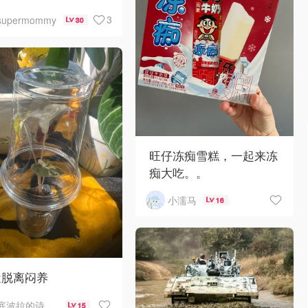
3
supermommy
30
旺仔冻痴雪糕，一起来冻
痴大吃。。
小濡马
16
近脱离闷养
底波拉的诗与歌
15