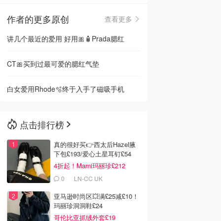
作者的更多原创
查看更多
🇳🇿
新西兰
讲几个最近的爱用 好用🎀🧴Prada腮红
CT🎀买到过最可爱的腮红气垫
白女爱用Rhode🫧终于入手了磁吸手机
点击排行榜
真的很好买👉西太后Hazel腋
下包£193/爱心土星耳钉£54
4折起！Marni玛丽珍£212
0
LN-CC UK
亚马逊时尚区💥满£25减£10！
玛丽珍洞洞鞋£24
哥伦比亚抓绒外套£19