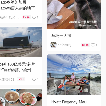
cago☘️💖芝加哥
inatown唐人街的地下
ni小美食城
1
热爱生活和自由的轻舞飞扬
18
马场一天游
1
opfans的一些事一些情
15
aceX 168亿美元“芯片
”Terafab落户德州！
4
休斯顿101
11
Hyatt Regency Maui