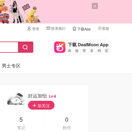
联系我们
英国
登录
下载App
🇺🇸
美国
下载 DealMoon App
体验更多精彩
🇨🇳
中国
男士专区
🇨🇦
加拿大
🇬🇧
英国
🇩🇪
德国
好运加怡
4
🇫🇷
加关注
法国
🇮🇹
5
0
意大利
笔记
粉丝
🇦🇺
澳洲