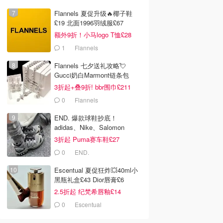
Flannels 夏促升级🔥椰子鞋
£19 北面1996羽绒服£67
额外9折！小马logo T恤£28
1
Flannels
Flannels 七夕送礼攻略💘
Gucci奶白Marmont链条包
£719
3折起+叠9折! bbr围巾£211
0
Flannels
END. 爆款球鞋抄底！
adidas、Nike、Salomon
3折起 Puma赛车鞋£27
0
£22.80
£14.15
£27.00
£38.00
£18.00
0
END.
ntastic Pat
Lookfantastic Natasha
OLIVE YOUNG
h Labs Divine
Denona HY-BLUSH 腮
NAMING. Fluffy
Escentual 夏促狂炸💥40ml小
 腮红膏 7g
红
Powder Blush 腮红粉
LOOKFANTASTIC.COM
LOOKFANTASTIC.COM
Olive Young
黑瓶礼盒£43 Dior唇膏£6
23色
去购买
去购买
去购买
2.5折起 纪梵希唇釉£14
0
Escentual