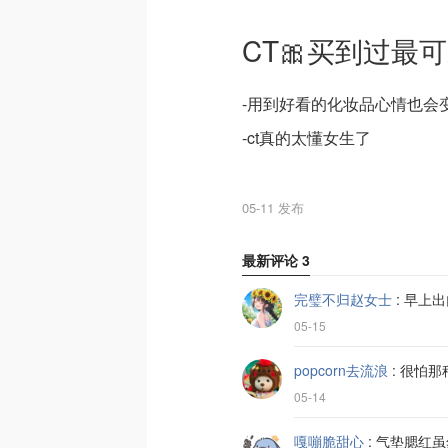
CT🎀买到过最
-用到好看的化妆品心情也会
-ct真的太懂女生了
05-11 发布
最新评论
3
完璧不归赵女士
:
早上出
05-15
popcorn去流浪
:
很怕那
05-14
嘎嘣脆甜心
:
气垫腮红虽