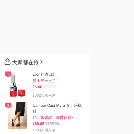
大家都在抢
Dior 红管口红
随手买一只了！
£6.00
£32.00
2082人感兴趣
Camper Casi Myra 女士乐福
鞋
他们家爆款！皮质超软~
£68.85
£135.00
1993人感兴趣