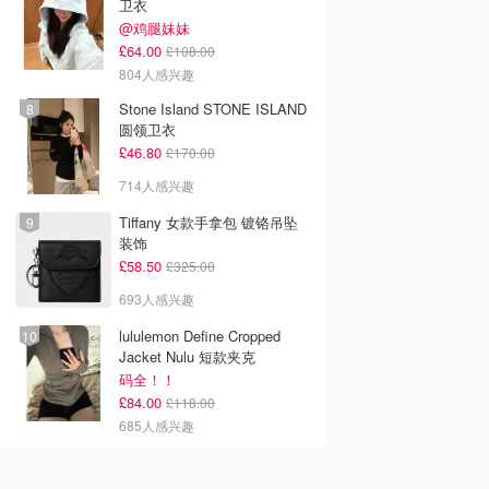
卫衣
@鸡腿妹妹
£64.00
£108.00
804人感兴趣
Stone Island STONE ISLAND
圆领卫衣
£46.80
£170.00
714人感兴趣
Tiffany 女款手拿包 镀铬吊坠
装饰
£58.50
£325.00
693人感兴趣
lululemon Define Cropped
Jacket Nulu 短款夹克
码全！！
£84.00
£118.00
685人感兴趣