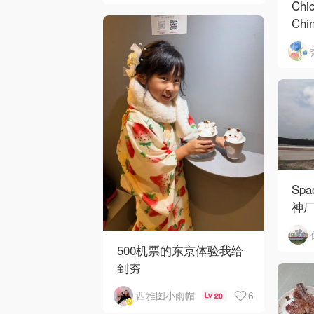
Chi
Ch
mi
Sp
神厂
500机票的东京体验我给
到夯
6
西雅图小雨帽
20