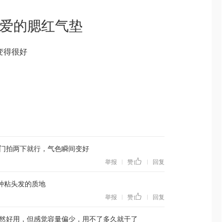
可爱的腮红气垫
变得很好
门拍两下就行，气色瞬间变好
举报
赞
回复
|
|
种粘头发的质地
举报
赞
回复
|
|
然好用，但感觉容量偏少，用不了多久就干了