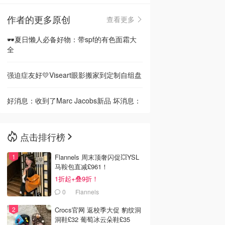
作者的更多原创
查看更多
🇳🇿
新西兰
🕶️夏日懒人必备好物：带spf的有色面霜大
全
强迫症友好💛Viseart眼影搬家到定制自组盘
好消息：收到了Marc Jacobs新品 坏消息：
点击排行榜
Flannels 周末顶奢闪促💥YSL
马鞍包直减£961！
1折起+叠9折！
0
Flannels
Crocs官网 返校季大促 豹纹洞
洞鞋£32 葡萄冰云朵鞋£35