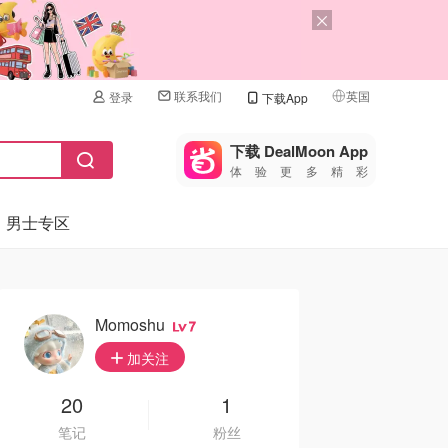
联系我们
英国
登录
下载App
🇺🇸
美国
下载 DealMoon App
体验更多精彩
🇨🇳
中国
男士专区
🇨🇦
加拿大
🇬🇧
英国
🇩🇪
德国
Momoshu
7
🇫🇷
加关注
法国
🇮🇹
20
1
意大利
笔记
粉丝
🇦🇺
澳洲