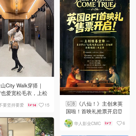
山City Walk穿搭｜
岁也爱宽松毛衣，上松
紧真的很救比例
🇬🇧《八仙！》主创来英
15
不要坚持要爱
14
国啦！首映礼抢票开启⏰
6
华人影业CMC
7