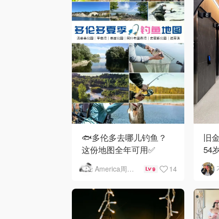
🐟多伦多去哪儿钓鱼？
旧金
这份地图全年可用✅
54
下
14
America周末快讯
9