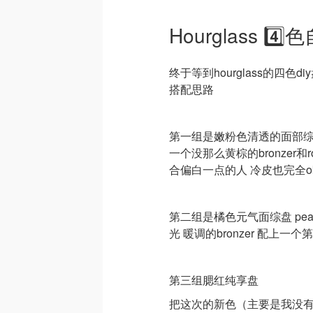
Hourglass 4
终于等到hourglass的四
搭配思路
第一组是嫩粉色清透的面部综合盘 
一个没那么黄棕的bronzer和
合偏白一点的人 冷皮也完全o
第二组是橘色元气面综盘 peach
光 暖调的bronzer 配上一
第三组腮红纯享盘
把这次的新色（主要是我没有