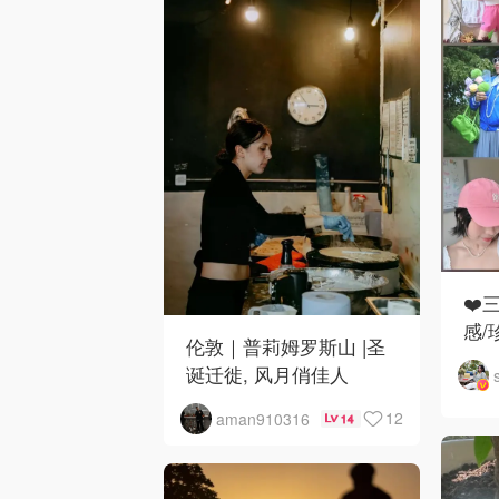
❤️
感/
伦敦｜普莉姆罗斯山 |圣
诞迁徙, 风月俏佳人
12
aman910316
14