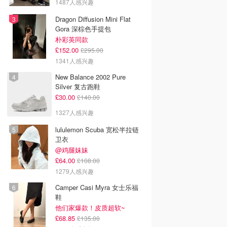
1487人感兴趣
Dragon Diffusion Mini Flat
Gora 深棕色手提包
朴彩英同款
£152.00
£295.00
1341人感兴趣
New Balance 2002 Pure
Silver 复古跑鞋
£30.00
£140.00
1327人感兴趣
lululemon Scuba 宽松半拉链
卫衣
@鸡腿妹妹
£64.00
£108.00
1279人感兴趣
Camper Casi Myra 女士乐福
鞋
他们家爆款！皮质超软~
£68.85
£135.00