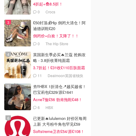
4折起+叠8.5折！
0
Crocs
£50封顶💰Hip 倒闭大清仓！阿
迪德训鞋£20
倒闭价=白捡！又降了！！
0
The Hip Store
英国新生季必买🔥兰蔻 抢购攻
略 - 3.8折收菁纯面霜
3.7折起！£31收£110百肽面霜
套装
11
Dealmoon英国省钱快
报
夯‼️HBX 1折清仓📍越买越省！
巴宝莉包£329/原£1641
AcneT恤£56 勃肯拖鞋£48！
6
HBX
已更新🔥lululemon 好价区每周
上新 大号粉牛角包罕见£59
Softstreme卫衣£54/原£108！