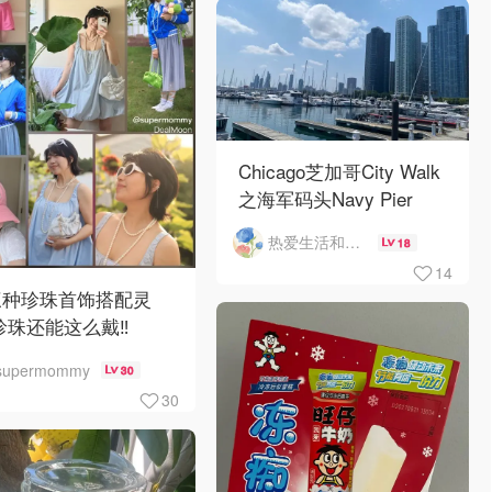
Chicago芝加哥City Walk
之海军码头Navy Pier
热爱生活和自由的轻舞飞扬
18
14
三种珍珠首饰搭配灵
珍珠还能这么戴‼️
supermommy
30
30