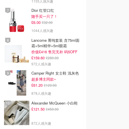
1155人感兴趣
Dior 红管口红
随手买一只了！
£6.00
£32.00
1044人感兴趣
Lancome 菁纯套装 含75ml面
霜+5ml精华+5ml眼霜
价值£416 售完无补 码5OFF
£159.60
£280.00
972人感兴趣
Camper Right 女士鞋 浅灰色
超多博主同款~
£61.20
£120.00
878人感兴趣
Alexander McQueen 小白鞋
£121.50
£450.00
872人感兴趣