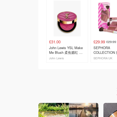
£31.00
£29.99
£29.99
John Lewis YSL Make
SEPHORA
Me Blush 柔焦腮红 洋
COLLECTION
红
装
John Lewis
SEPHORA UK
去购买
去购买