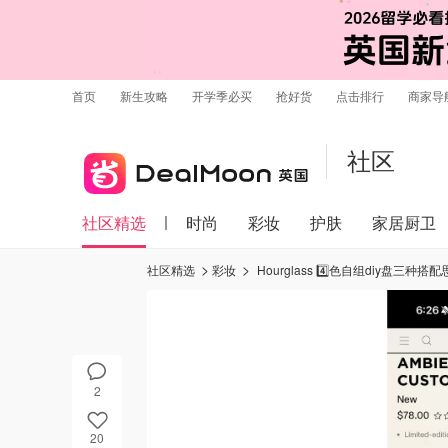
首页
新生攻略
开学季必买
抢好货
点击排行
商家导
社区
社区精选
时尚
彩妆
护肤
家居厨卫
社区精选
彩妆
Hourglass 4️⃣色自组diy盘三种搭配
2
20