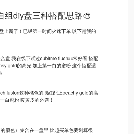
️⃣色自组diy盘三种搭配思路🎨
色diy盘上新了！已经第一时间火速下单 以下是我的
我在线下试过sublime flush非常好看 搭配
rosy gold的高光 加上第一白的蜜粉 这个搭配适
k
 fusion这种橘色的腮红配上peachy gold的高
个第一白蜜粉 暖黄皮的必选！
的颜色）集合在一盘里 比起买单色要划算很