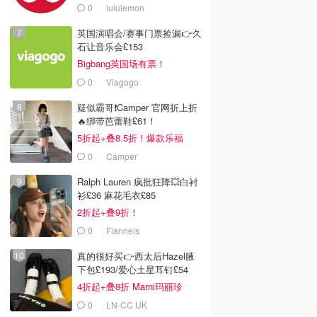
0
lululemon
英国演唱会/赛事门票捡漏👉久
石让音乐会£153
Bigbang英国场有票！
0
Viagogo
疑似霸哥❗️Camper 官网折上折
🔥绑带芭蕾鞋£61！
5折起+叠8.5折！爆款乐福
£68！
0
Camper
Ralph Lauren 疯批狂降💥白衬
衫£36 麻花毛衣£85
2折起+叠9折！
0
Flannels
真的很好买👉西太后Hazel腋
下包£193/爱心土星耳钉£54
4折起+叠8折 Marni玛丽珍
£212
0
LN-CC UK