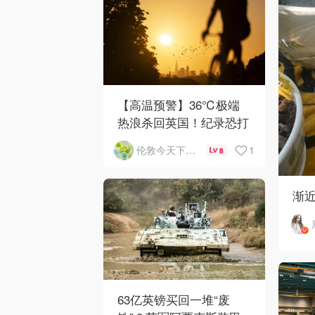
【高温预警】36℃极端
热浪杀回英国！纪录恐打
破
1
伦敦今天下雨了吗
8
渐
63亿英镑买回一堆“废