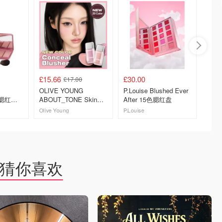
£15.66
£30.00
£16.2
£17.00
OLIVE YOUNG
P.Louise Blushed Ever
Lookfa
 腮红套
ABOUT_TONE Skin
After 15色腮红盘
McGrat
Layer Fit 腮红 20色
Blush
Olive Young
P.Louise
去购买
去购买
猜你喜欢