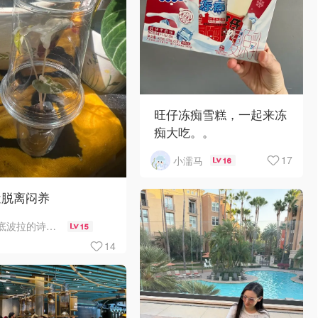
旺仔冻痴雪糕，一起来冻
痴大吃。。
17
小濡马
16
近脱离闷养
底波拉的诗与歌
15
14