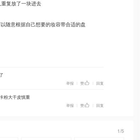
欢了我又重复放了一块进去
可以随意根据自己想要的妆容带合适的盘
了
举报
赞
回复
|
|
卡粉大干皮慎重
举报
赞
回复
|
|
1/5