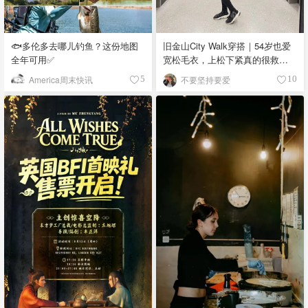
🐟多伦多去哪儿钓鱼？这份地图
旧金山City Walk穿搭｜54岁也爱
全年可用✅
宽松毛衣，上松下紧真的很救比
例
America周末快讯
不要坚持要爱
5
10