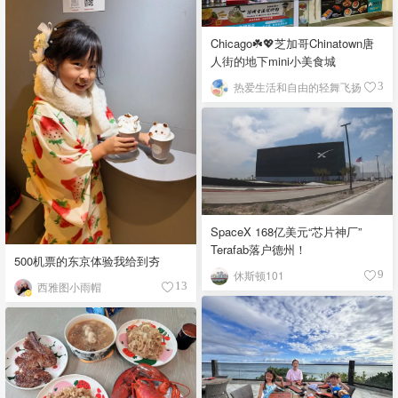
Chicago☘️💖芝加哥Chinatown唐
人街的地下mini小美食城
热爱生活和自由的轻舞飞扬
3
SpaceX 168亿美元“芯片神厂”
Terafab落户德州！
500机票的东京体验我给到夯
休斯顿101
9
西雅图小雨帽
13