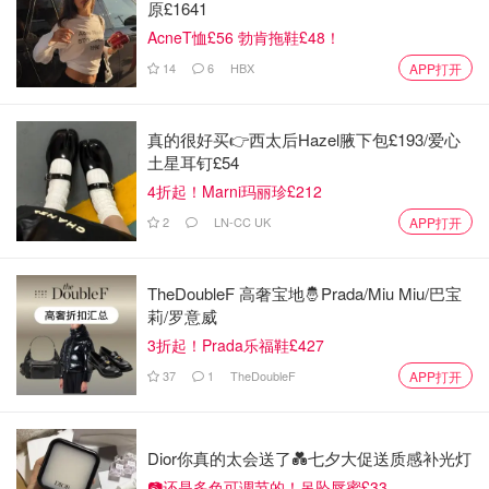
原£1641
AcneT恤£56 勃肯拖鞋£48！
14
6
HBX
APP打开
真的很好买👉西太后Hazel腋下包£193/爱心
土星耳钉£54
4折起！Marni玛丽珍£212
2
LN-CC UK
APP打开
TheDoubleF 高奢宝地🤴Prada/Miu Miu/巴宝
莉/罗意威
3折起！Prada乐福鞋£427
37
1
TheDoubleF
APP打开
Dior你真的太会送了💑七夕大促送质感补光灯
📷还是多色可调节的！吊坠唇蜜£33