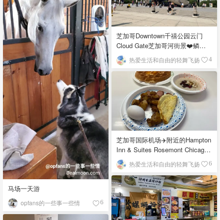
芝加哥Downtown千禧公园云门
Cloud Gate芝加哥河街景❤️鳞次
栉比的高楼
热爱生活和自由的轻舞飞扬
4
芝加哥国际机场✈️附近的Hampton
Inn & Suites Rosemont Chicago
O'Hare自助早餐
热爱生活和自由的轻舞飞扬
6
马场一天游
opfans的一些事一些情
6