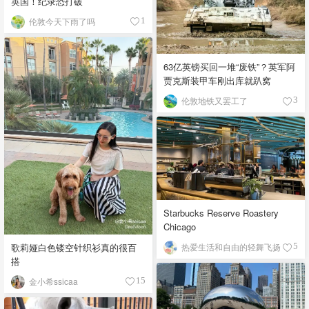
英国！纪录恐打破
伦敦今天下雨了吗
1
63亿英镑买回一堆“废铁”？英军阿
贾克斯装甲车刚出库就趴窝
伦敦地铁又罢工了
3
Starbucks Reserve Roastery
Chicago
歌莉娅白色镂空针织衫真的很百
热爱生活和自由的轻舞飞扬
5
搭
金小希ssicaa
15