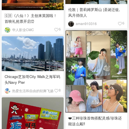
伦敦｜普莉姆罗斯山 |圣诞迁徙,
风月俏佳人
🇬🇧《八仙！》主创来英国啦！
首映礼抢票开启⏰
aman910316
6
华人影业CMC
6
Chicago芝加哥City Walk之海军码
头Navy Pier
热爱生活和自由的轻舞飞扬
8
❤️三种珍珠首饰搭配灵感/珍珠还
能这么戴‼️