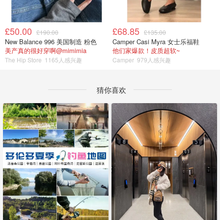
£50.00
£68.85
£190.00
£135.00
New Balance 996 美国制造 粉色
Camper Casi Myra 女士乐福鞋
美产真的很好穿啊@mimimia
他们家爆款！皮质超软~
The Hip Store
1165人感兴趣
Camper
979人感兴趣
猜你喜欢