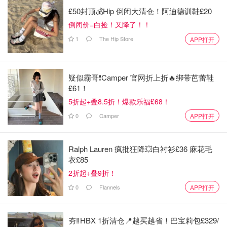
£50封顶💰Hip 倒闭大清仓！阿迪德训鞋£20
倒闭价=白捡！又降了！！
1
The Hip Store
APP打开
疑似霸哥❗️Camper 官网折上折🔥绑带芭蕾鞋
£61！
5折起+叠8.5折！爆款乐福£68！
0
Camper
APP打开
Ralph Lauren 疯批狂降💥白衬衫£36 麻花毛
衣£85
2折起+叠9折！
0
Flannels
APP打开
夯‼️HBX 1折清仓📍越买越省！巴宝莉包£329/