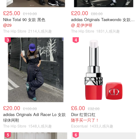
£25.00
£20.00
£110.00
£80.00
Nike Total 90 女款 黑色
adidas Originals Taekwondo 女款黑色运动鞋
@29
@ 是伊伊呀
The Hip Store
2114人感兴趣
The Hip Store
1831人感兴趣
3
4
£20.00
£6.00
£100.00
£32.00
adidas Originals Adi Racer Lo 女款
Dior 红管口红
绿休闲鞋
随手买一只了！
The Hip Store
1548人感兴趣
Escentual
1433人感兴趣
5
6