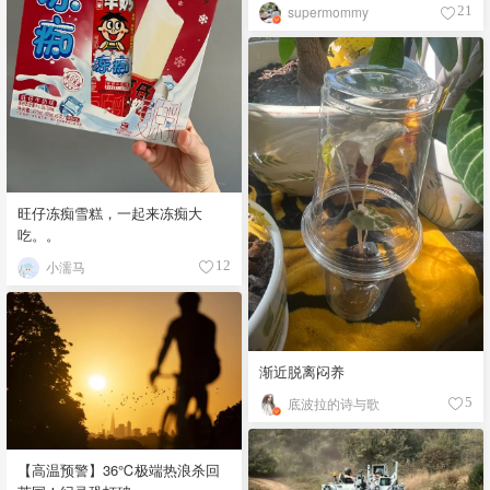
supermommy
21
旺仔冻痴雪糕，一起来冻痴大
吃。。
小濡马
12
渐近脱离闷养
底波拉的诗与歌
5
【高温预警】36℃极端热浪杀回