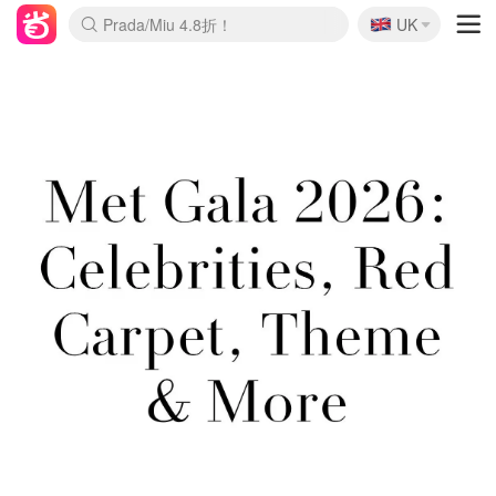
🇬🇧
Prada/Miu 4.8折！
UK
麦卢卡蜂蜜夏促！个位数！
啥？必胜客披萨5折！