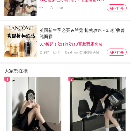
2
Dior
APP打开
英国新生季必买🔥兰蔻 抢购攻略 - 3.8折收菁
纯面霜
3.7折起！£31收£110百肽面霜套装
287
11
Dealmoon英国省钱快报
APP打开
大家都在抢
1
2