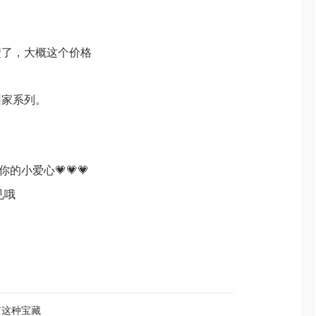
楚了，大概这个价格
回家系列。
爱心💗💗💗
哦
有这种宝藏