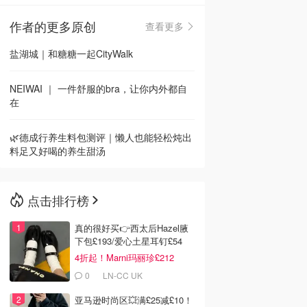
作者的更多原创
查看更多
🇳🇿
新西兰
盐湖城｜和糖糖一起CityWalk
NEIWAI ｜ 一件舒服的bra，让你内外都自
在
🌿德成行养生料包测评｜懒人也能轻松炖出
料足又好喝的养生甜汤
点击排行榜
真的很好买👉西太后Hazel腋
下包£193/爱心土星耳钉£54
4折起！Marni玛丽珍£212
0
LN-CC UK
亚马逊时尚区💥满£25减£10！