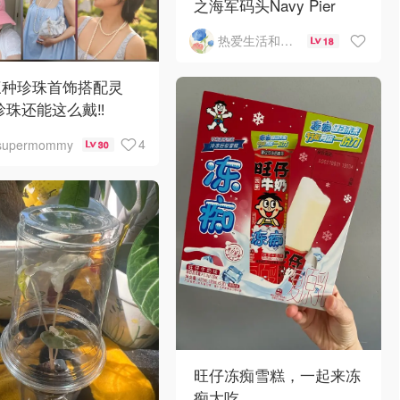
之海军码头Navy Pier
热爱生活和自由的轻舞飞扬
18
三种珍珠首饰搭配灵
珍珠还能这么戴‼️
4
supermommy
30
旺仔冻痴雪糕，一起来冻
痴大吃。。