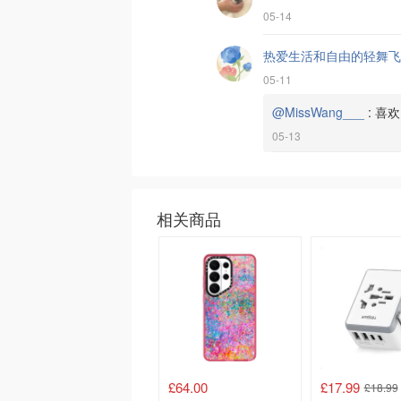
05-14
热爱生活和自由的轻舞飞
05-11
@MissWang___
:
喜欢
05-13
相关商品
£64.00
£17.99
£18.99