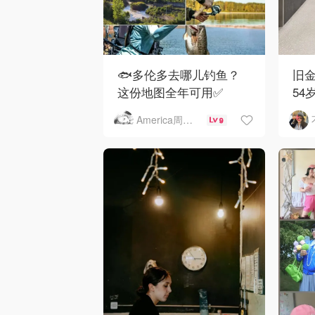
🐟多伦多去哪儿钓鱼？
旧金
这份地图全年可用✅
54
下
America周末快讯
9