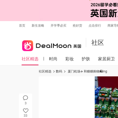
首页
新生攻略
开学季必买
抢好货
点击排行
商家导
社区
社区精选
时尚
彩妆
护肤
家居厨卫
社区精选
数码
厦门机场✈️ 和糖糖购物🛍️ing
3
33