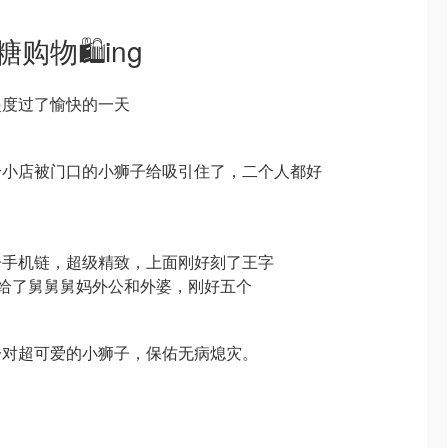
购物🛍️ing
起度过了愉快的一天
个小店被门口的小狮子给吸引住了，二个人都好
子手机链，超级精致，上面刚好刻了王字
分别送给了舅舅舅妈外公和外婆，刚好五个
一对超可爱的小狮子，保佑无病熄灾。