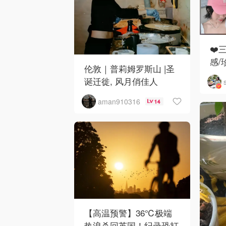
❤️
感/
伦敦｜普莉姆罗斯山 |圣
诞迁徙, 风月俏佳人
aman910316
14
【高温预警】36℃极端
热浪杀回英国！纪录恐打