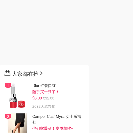
n USB-A转USB-
LISEN Magsafe 全金属
LISEN 磁吸车载手机支
器 3件 铝壳
磁吸车载手机支架 黑色
架 22颗N55磁铁 真空吸
附 黑色
n
Amazon
Amazon
去购买
去购买
去购买
大家都在抢
Dior 红管口红
随手买一只了！
£6.00
£32.00
2082人感兴趣
Camper Casi Myra 女士乐福
鞋
他们家爆款！皮质超软~