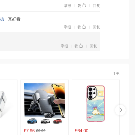
举报
赞
回复
|
|
扬
:
真好看
举报
赞
回复
|
|
举报
赞
回复
|
|
1/5
£7.96
£64.00
£5.09
£9.99