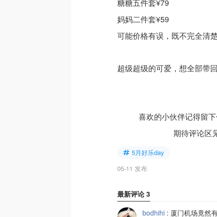
糖糖五件套¥79
妈妈二件套¥59
可能价格有误，既不完全清
超级超级的可爱，想全部带
喜欢的小伙伴记得留下你的小
期待评论区见
5月好乐day
05-11 发布
最新评论
3
bodhihi
:
厦门机场竟然