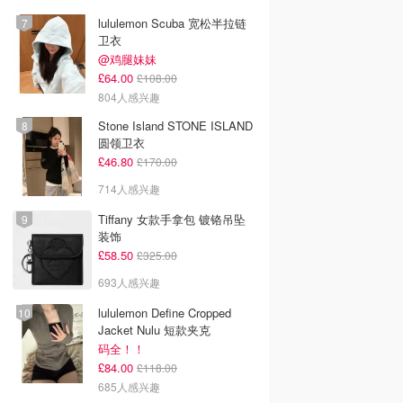
lululemon Scuba 宽松半拉链
卫衣
@鸡腿妹妹
£64.00
£108.00
804人感兴趣
Stone Island STONE ISLAND
圆领卫衣
£46.80
£170.00
714人感兴趣
Tiffany 女款手拿包 镀铬吊坠
装饰
£58.50
£325.00
693人感兴趣
lululemon Define Cropped
Jacket Nulu 短款夹克
码全！！
£84.00
£118.00
685人感兴趣