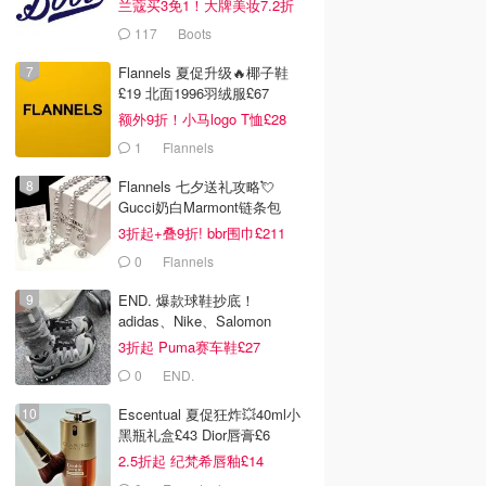
兰蔻买3免1！大牌美妆7.2折
117
Boots
Flannels 夏促升级🔥椰子鞋
£19 北面1996羽绒服£67
额外9折！小马logo T恤£28
1
Flannels
Flannels 七夕送礼攻略💘
Gucci奶白Marmont链条包
£719
3折起+叠9折! bbr围巾£211
0
Flannels
END. 爆款球鞋抄底！
adidas、Nike、Salomon
3折起 Puma赛车鞋£27
0
END.
Escentual 夏促狂炸💥40ml小
黑瓶礼盒£43 Dior唇膏£6
2.5折起 纪梵希唇釉£14