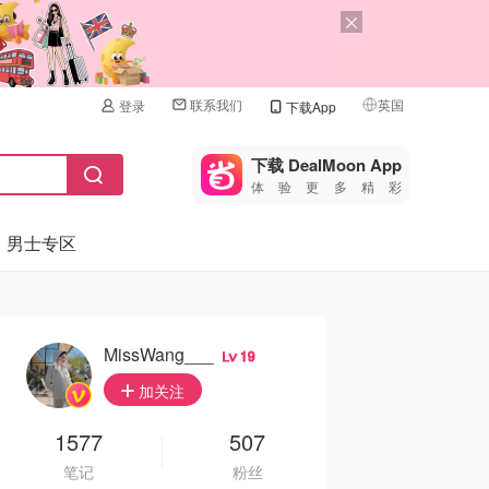
联系我们
英国
登录
下载App
🇺🇸
美国
下载 DealMoon App
体验更多精彩
🇨🇳
中国
男士专区
🇨🇦
加拿大
🇬🇧
英国
🇩🇪
德国
MissWang___
19
🇫🇷
加关注
法国
🇮🇹
1577
507
意大利
笔记
粉丝
🇦🇺
澳洲