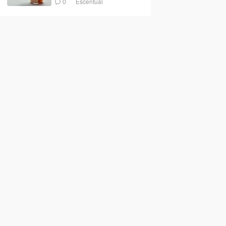
0
Escentual
£19.98
£14.98
£5.99
£24.99
£17.99