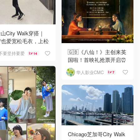
山City Walk穿搭｜
岁也爱宽松毛衣，上松
紧真的很救比例
🇬🇧《八仙！》主创来英
不要坚持要爱
14
国啦！首映礼抢票开启⏰
华人影业CMC
7
Chicago芝加哥City Walk