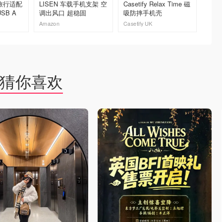
能旅行适配
LISEN 车载手机支架 空
Casetify Relax Time 磁
Amazo
USB A
调出风口 超稳固
吸防摔手机壳
C适配
Amazon
Casetify UK
Amazo
去购买
去购买
猜你喜欢