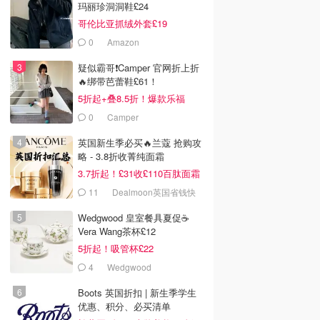
玛丽珍洞洞鞋£24
哥伦比亚抓绒外套£19
0
Amazon
疑似霸哥❗️Camper 官网折上折
🔥绑带芭蕾鞋£61！
5折起+叠8.5折！爆款乐福
£68！
0
Camper
英国新生季必买🔥兰蔻 抢购攻
略 - 3.8折收菁纯面霜
3.7折起！£31收£110百肽面霜
套装
11
Dealmoon英国省钱快
报
Wedgwood 皇室餐具夏促☕️
Vera Wang茶杯£12
5折起！吸管杯£22
4
Wedgwood
Boots 英国折扣 | 新生季学生
优惠、积分、必买清单