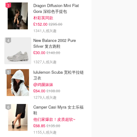
Dragon Diffusion Mini Flat
Gora 深棕色手提包
朴彩英同款
£152.00
£295.00
1341人感兴趣
New Balance 2002 Pure
Silver 复古跑鞋
£30.00
£140.00
1327人感兴趣
lululemon Scuba 宽松半拉链
卫衣
@鸡腿妹妹
£64.00
£108.00
1279人感兴趣
Camper Casi Myra 女士乐福
鞋
他们家爆款！皮质超软~
£68.85
£135.00
1155人感兴趣