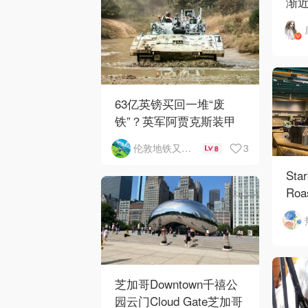
渐
63亿英镑买回一堆“废
铁”？英军阿贾克斯装甲
车刚出库就趴窝
3
伦敦地铁又罢工了
8
Sta
Roa
芝加哥Downtown千禧公
园云门Cloud Gate芝加哥