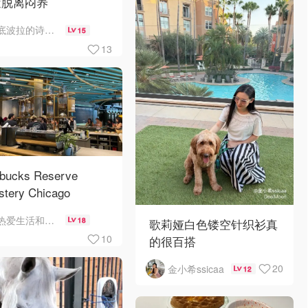
近脱离闷养
底波拉的诗与歌
15
13
rbucks Reserve
stery Chicago
热爱生活和自由的轻舞飞扬
18
歌莉娅白色镂空针织衫真
10
的很百搭
20
金小希ssicaa
12