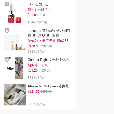
Dior 红管口红
随手买一只了！
£6.00
£32.00
1044人感兴趣
Lancome 菁纯套装 含75ml面
霜+5ml精华+5ml眼霜
价值£416 售完无补 码5OFF
£159.60
£280.00
972人感兴趣
Camper Right 女士鞋 浅灰色
超多博主同款~
£61.20
£120.00
878人感兴趣
Alexander McQueen 小白鞋
£121.50
£450.00
872人感兴趣