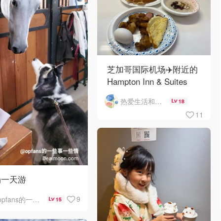
芝加哥国际机场✈️附近的
Hampton Inn & Suites
Rosemont Chicago
热爱生活和自由的轻舞飞扬
18
O'Hare自助早餐
11
场一天游
9
opfans的一些事一些情
15