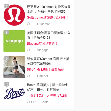
已更新🔥lululemon 好价区每周
上新 大号粉牛角包罕见£59
Softstreme卫衣£54/原£108！
0
lululemon
英国演唱会/赛事门票捡漏👉久
石让音乐会£153
Bigbang英国场有票！
0
Viagogo
疑似霸哥❗️Camper 官网折上折
🔥绑带芭蕾鞋£61！
5折起+叠8.5折！爆款乐福
£68！
0
Camper
Boots 英国折扣 | 新生季学生
优惠、积分、必买清单
兰蔻买3免1！大牌美妆7.2折
117
Boots