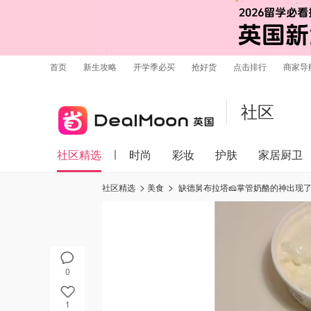
首页
新生攻略
开学季必买
抢好货
点击排行
商家导
社区
社区精选
时尚
彩妆
护肤
家居厨卫
社区精选
美食
缺德舅布拉塔🧀掌管奶酪的神出现
0
1