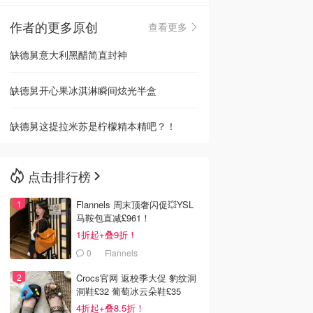
作者的更多原创
查看更多
🇳🇿
新西兰
缺德舅意大利黑醋简直封神
缺德舅开心果冰淇淋瞬间炫光半盒
缺德舅这提拉米苏是柠檬精本精吧？！
点击排行榜
Flannels 周末顶奢闪促💥YSL
马鞍包直减£961！
1折起+叠9折！
0
Flannels
Crocs官网 返校季大促 豹纹洞
洞鞋£32 葡萄冰云朵鞋£35
4折起+叠8.5折！