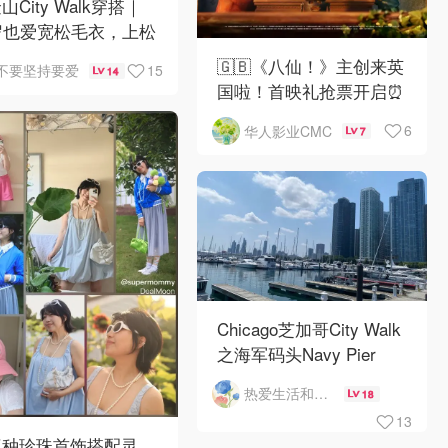
山City Walk穿搭｜
岁也爱宽松毛衣，上松
紧真的很救比例
🇬🇧《八仙！》主创来英
15
不要坚持要爱
14
国啦！首映礼抢票开启⏰
6
华人影业CMC
7
Chicago芝加哥City Walk
之海军码头Navy Pier
热爱生活和自由的轻舞飞扬
18
13
三种珍珠首饰搭配灵