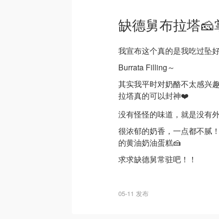
缺德舅布拉塔
我宣布这个真的是我吃过坠好
Burrata Filling～
其实我平时对奶酪不太感兴
拉塔真的可以封神❤️
没有怪怪的味道，就是没有
很浓郁的奶香，一点都不腻
的黄油奶油蛋糕🍰
求求缺德舅常驻吧！！
05-11 发布