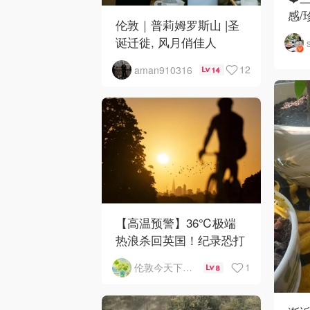
感/
伦敦｜普莉姆罗斯山 |圣
诞迁徙, 风月俏佳人
12
aman910316
14
【高温预警】36℃极端
热浪杀回英国！纪录恐打
破
1
伦敦今天下雨了吗
8