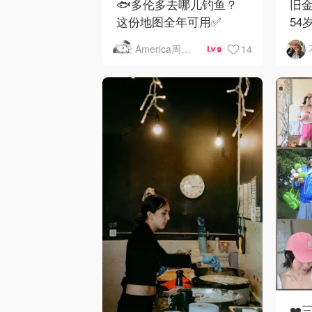
🐟多伦多去哪儿钓鱼？
旧金
这份地图全年可用✅
54
下
14
America周末快讯
9
❤️