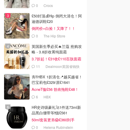
0
Crocs
£50封顶💰Hip 倒闭大清仓！阿
迪德训鞋£20
倒闭价=白捡！又降了！！
0
The Hip Store
英国新生季必买🔥兰蔻 抢购攻
略 - 3.8折收菁纯面霜
3.7折起！£31收£110百肽面霜
套装
11
Dealmoon英国省钱快
报
夯‼️HBX 1折清仓📍越买越省！
巴宝莉包£329/原£1641
AcneT恤£56 勃肯拖鞋£48！
6
HBX
HR史诗级豪礼🚀1件送73ml新
品黑白绷带等❗️值£561
50ml套装更夯😱£360到手
£1138！
0
Helena Rubinstein