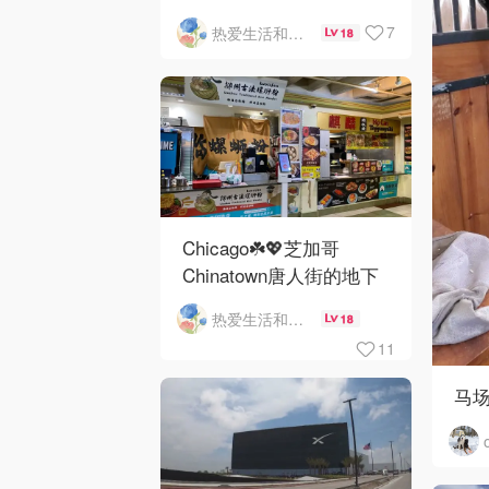
河街景❤️鳞次栉比的高楼
7
热爱生活和自由的轻舞飞扬
18
Chicago☘️💖芝加哥
Chinatown唐人街的地下
mini小美食城
热爱生活和自由的轻舞飞扬
18
11
马