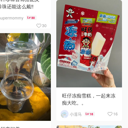
珍珠还能这么戴‼️
supermommy
30
30
旺仔冻痴雪糕，一起来冻
痴大吃。。
16
小濡马
16