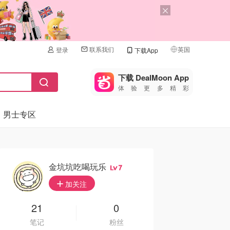
联系我们
英国
登录
下载App
🇺🇸
美国
下载 DealMoon App
体验更多精彩
🇨🇳
中国
男士专区
🇨🇦
加拿大
🇬🇧
英国
🇩🇪
德国
金坑坑吃喝玩乐
7
🇫🇷
加关注
法国
🇮🇹
21
0
意大利
笔记
粉丝
🇦🇺
澳洲