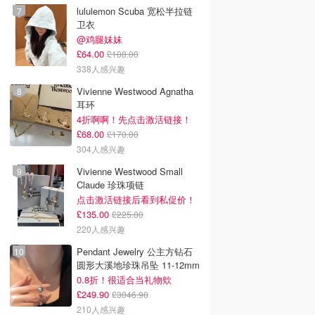
lululemon Scuba 宽松半拉链
卫衣
@鸡腿妹妹
£64.00
£108.00
338人感兴趣
Vivienne Westwood Agnatha
耳环
4折啊啊！先点击激活链接！
£68.00
£170.00
304人感兴趣
Vivienne Westwood Small
Claude 珍珠项链
点击激活链接后看到私促价！
£135.00
£225.00
220人感兴趣
Pendant Jewelry 公主方钻石
圆形大溪地珍珠吊坠 11-12mm
0.8折！很适合当礼物欸
£249.90
£3046.90
210人感兴趣