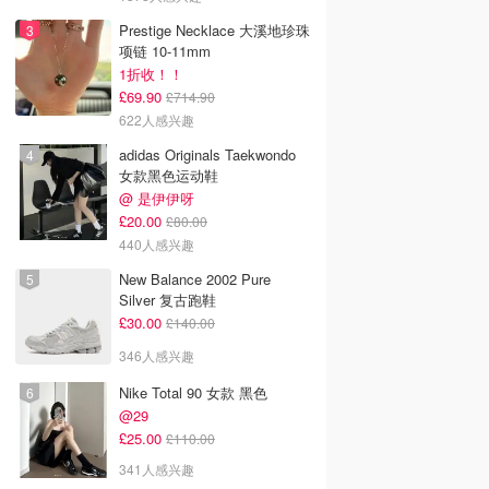
Prestige Necklace 大溪地珍珠
项链 10-11mm
1折收！！
£69.90
£714.90
622人感兴趣
adidas Originals Taekwondo
女款黑色运动鞋
@ 是伊伊呀
£20.00
£80.00
440人感兴趣
New Balance 2002 Pure
Silver 复古跑鞋
£30.00
£140.00
346人感兴趣
Nike Total 90 女款 黑色
@29
£25.00
£110.00
341人感兴趣