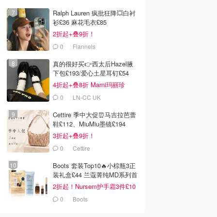
Ralph Lauren 疯批狂降💥白衬
衫£36 麻花毛衣£85
2折起+叠9折！
0
Flannels
00
£97.00
£62.00
£116.00
£100.00
£66.00
真的很好买👉西太后Hazel腋
Paris Ivry酒店
Montparnasse Alesia酒
Hotel de l'Europe酒店
店
下包£193/爱心土星耳钉£54
m
Trip.com
Dealmoon英国省钱快报
4折起+叠8折 Marni玛丽珍
£212
去购买
去购买
去购买
0
LN-CC UK
Cettire 季中大促⏰马吉拉芭蕾
鞋£112、MiuMiu墨镜£194
3折起+叠9折！
0
Cettire
Boots 套装Top10🔥小棕瓶3正
装礼盒£44 兰蔻菁纯MD系列首
折
2折起！Nursem护手霜3件£10
0
Boots