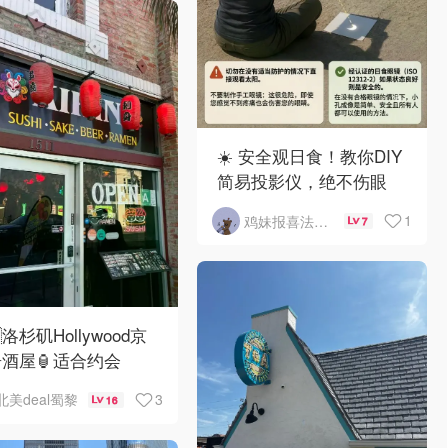
☀️ 安全观日食！教你DIY
简易投影仪，绝不伤眼
1
鸡妹报喜法国实用信息版
7
洛杉矶Hollywood京
酒屋🏮适合约会
3
北美deal蜀黎
16