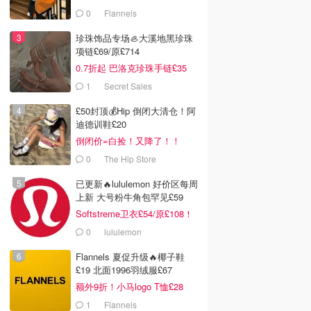
0
Flannels
珍珠饰品专场🦪大溪地黑珍珠
项链£69/原£714
0.7折起 巴洛克珍珠手链£35
1
Secret Sales
£50封顶💰Hip 倒闭大清仓！阿
迪德训鞋£20
倒闭价=白捡！又降了！！
0
The Hip Store
已更新🔥lululemon 好价区每周
上新 大号粉牛角包罕见£59
Softstreme卫衣£54/原£108！
0
lululemon
Flannels 夏促升级🔥椰子鞋
£19 北面1996羽绒服£67
额外9折！小马logo T恤£28
1
Flannels