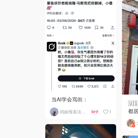
当AI学会骂街：
🇺
都居
1
鸡妹报喜法国实用信息版
7