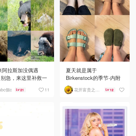
 来阿拉斯加没偶遇
夏天就是属于
？别急，来这里补救一
Birkenstock的季节-内附
！
如何选择
11
abc個c
花开富贵之Mo个Mo
21
12