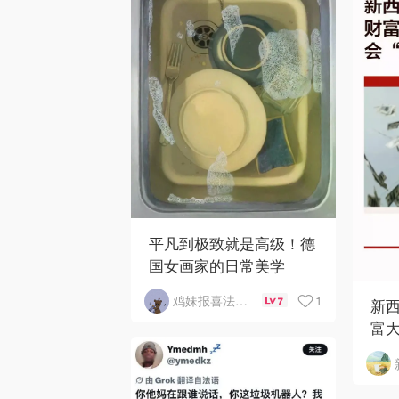
平凡到极致就是高级！德
国女画家的日常美学
1
鸡妹报喜法国实用信息版
7
新西
富大