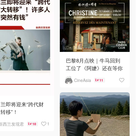
巴黎8月点映｜牛马回到
工位了《阿嬷》还在等你
CineAsia
11
兰即将迎来“跨代财
转移”！
1
新西兰发现君
10