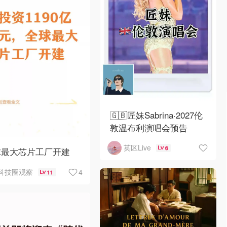
🇬🇧匠妹Sabrina·2027伦
敦温布利演唱会预告
英区Live
6
球最大芯片工厂开建
4
科技圈观察
11