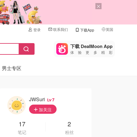
联系我们
英国
登录
下载App
🇺🇸
美国
下载 DealMoon App
体验更多精彩
🇨🇳
中国
男士专区
🇨🇦
加拿大
🇬🇧
英国
🇩🇪
德国
JWSuri
7
🇫🇷
加关注
法国
🇮🇹
17
2
意大利
笔记
粉丝
🇦🇺
澳洲