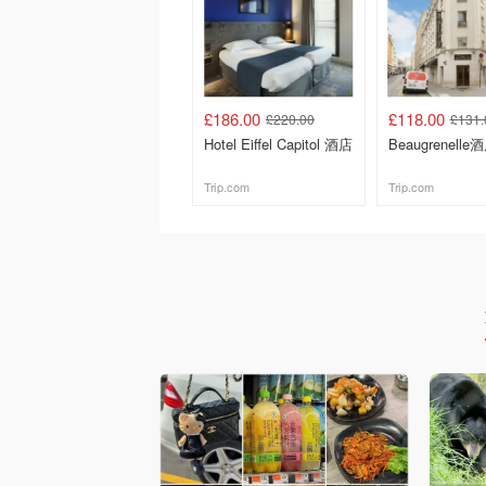
£186.00
£118.00
£220.00
£131.
Hotel Eiffel Capitol 酒店
Beaugrenelle
Trip.com
Trip.com
去购买
去购买