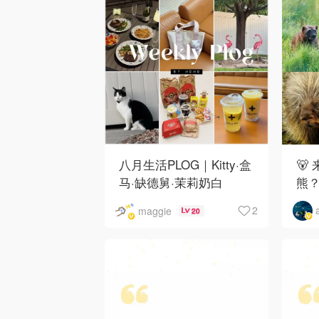
八月生活PLOG｜Kitty·盒
🐻
马·缺德舅·茉莉奶白
熊
·Costco·Wendy's
下
2
maggie
20