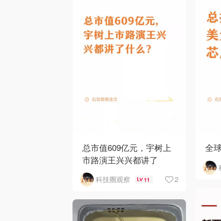
总市值609亿元，宇树上
全
市路演王兴兴都讲了
2
科技圈观察
11