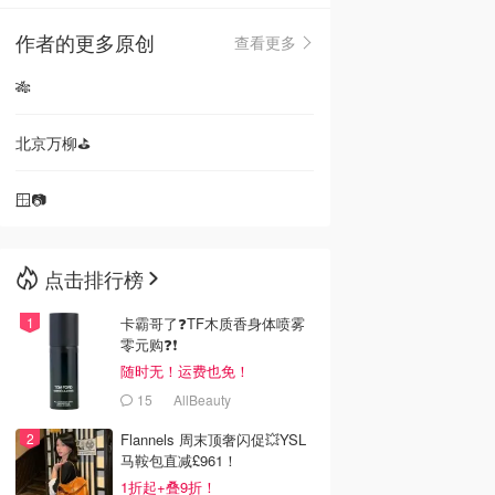
作者的更多原创
查看更多
🇳🇿
新西兰
🎋
北京万柳⛳️
🪟📷
点击排行榜
卡霸哥了❓TF木质香身体喷雾
零元购❓❗
随时无！运费也免！
15
AllBeauty
Flannels 周末顶奢闪促💥YSL
马鞍包直减£961！
1折起+叠9折！