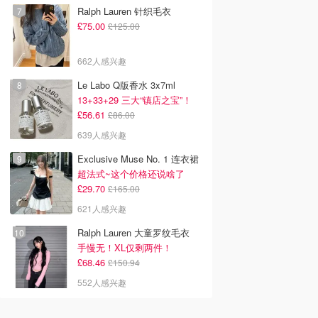
Ralph Lauren 针织毛衣
£75.00
£125.00
662人感兴趣
Le Labo Q版香水 3x7ml
13+33+29 三大“镇店之宝”！
£56.61
£86.00
639人感兴趣
Exclusive Muse No. 1 连衣裙
超法式~这个价格还说啥了
£29.70
£165.00
621人感兴趣
Ralph Lauren 大童罗纹毛衣
手慢无！XL仅剩两件！
£68.46
£150.94
552人感兴趣