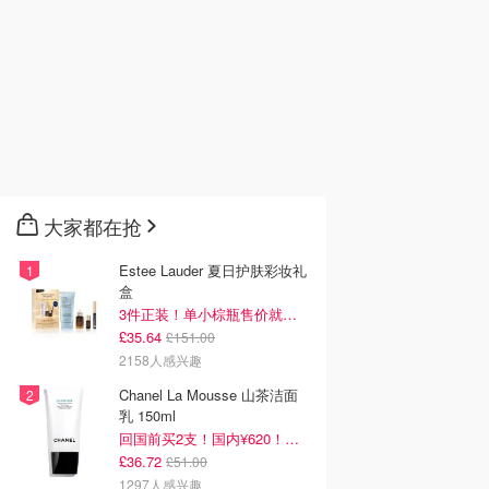
大家都在抢
Estee Lauder 夏日护肤彩妆礼
盒
3件正装！单小棕瓶售价就要£65！
£35.64
£151.00
2158人感兴趣
Chanel La Mousse 山茶洁面
乳 150ml
回国前买2支！国内¥620！立省近一半！
£36.72
£51.00
1297人感兴趣