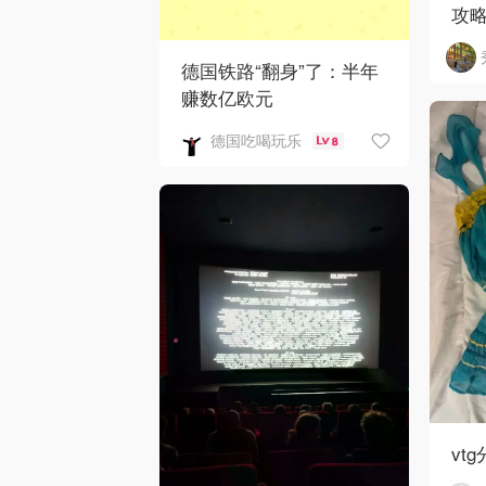
攻
德国铁路“翻身”了：半年
赚数亿欧元
德国吃喝玩乐
8
vtg