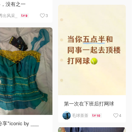
略，没有之一
3
秀出风采_
9
第一次在下班后打网球
4
毛球茶茶
10
分享*iconic by ___