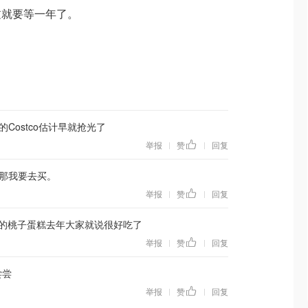
过就要等一年了。
Costco估计早就抢光了
举报
赞
回复
|
|
那我要去买。
举报
赞
回复
|
|
tco的桃子蛋糕去年大家就说很好吃了
举报
赞
回复
|
|
尝尝
举报
赞
回复
|
|