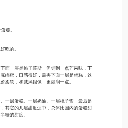
子蛋糕。
包好吃的。
，下面一层是桃子慕斯，但尝到一点芒果味，下
细腻绵密，口感很好，最再下面一层是蛋糕，这
轻盈柔软，和戚风很像，更湿润一点。
酱、一层蛋糕、一层奶油、一层桃子酱，最后是
甜，其它的几层甜度适中，总体比国内的蛋糕甜
茶半糖的甜度。