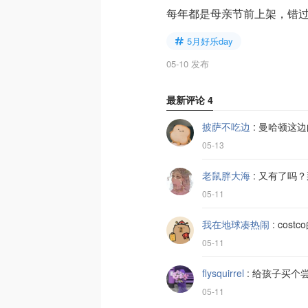
每年都是母亲节前上架，错
5月好乐day
05-10 发布
最新评论
4
披萨不吃边
:
曼哈顿这边的
05-13
老鼠胖大海
:
又有了吗？
05-11
我在地球凑热闹
:
cos
05-11
flysquirrel
:
给孩子买个
05-11