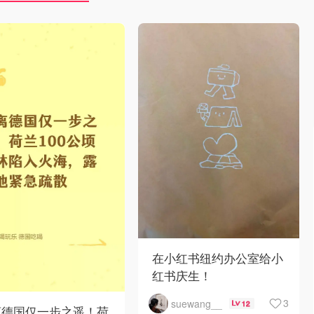
在小红书纽约办公室给小
红书庆生！
3
suewang__
12
离德国仅一步之遥！荷