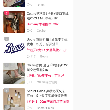
0
Boots
Cettire早秋款3折起⚡️蒙口羽绒
服£403！Miu墨镜£194
Burberry羊毛围巾£202
0
Cettire
Boots 英国折扣 | 新生季学生
优惠、积分、必买清单
兰蔻买3免1！大牌美妆7.2折
117
Boots
Clarks官网 夏促💥玛丽珍£22
镂空芭蕾鞋£16
3折起+第2双半价！百搭舒
服！
1
Clarks英国官网
Secret Sales 美妆必买&折扣
汇总｜£14收罗意威奇迹天光
1折起！100ml馥蕾诗红茶面膜
£40
9
Secret Sales