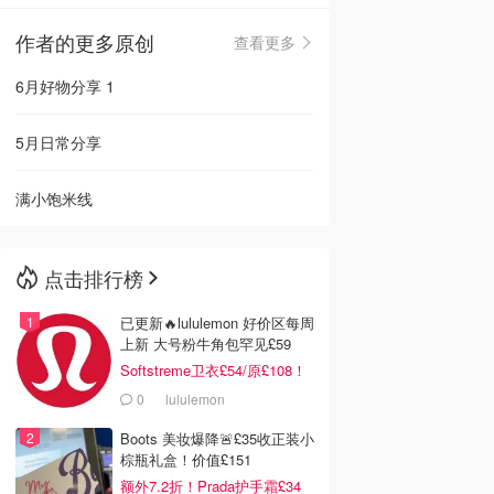
作者的更多原创
查看更多
🇳🇿
新西兰
6月好物分享 1
5月日常分享
满小饱米线
点击排行榜
已更新🔥lululemon 好价区每周
上新 大号粉牛角包罕见£59
Softstreme卫衣£54/原£108！
0
lululemon
Boots 美妆爆降🚨£35收正装小
棕瓶礼盒！价值£151
额外7.2折！Prada护手霜£34