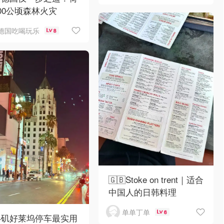
00公顷森林火灾
德国吃喝玩乐
8
🇬🇧Stoke on trent｜适合
中国人的日韩料理
单单丁单
6
杉矶好莱坞停车最实用