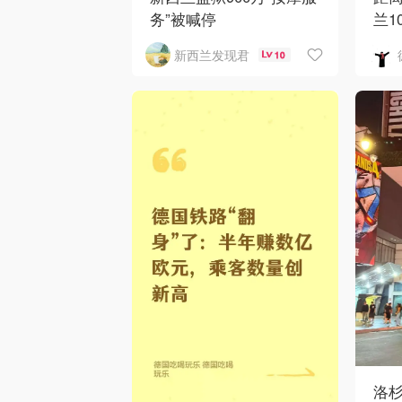
务”被喊停
兰1
新西兰发现君
10
洛