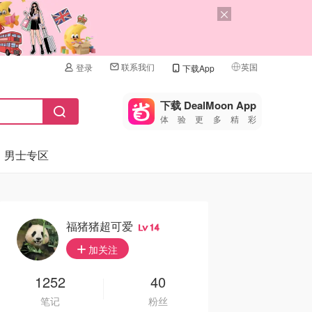
联系我们
英国
登录
下载App
🇺🇸
美国
下载 DealMoon App
体验更多精彩
🇨🇳
中国
男士专区
🇨🇦
加拿大
🇬🇧
英国
🇩🇪
德国
福猪猪超可爱
14
🇫🇷
加关注
法国
🇮🇹
1252
40
意大利
笔记
粉丝
🇦🇺
澳洲