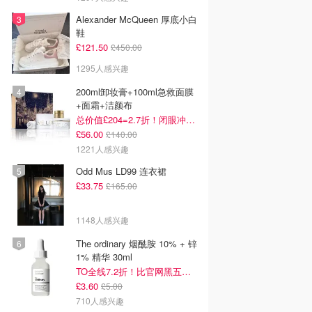
Alexander McQueen 厚底小白
鞋
£121.50
£450.00
1295人感兴趣
200ml卸妆膏+100ml急救面膜
+面霜+洁颜布
总价值£204=2.7折！闭眼冲这套！
£56.00
£140.00
1221人感兴趣
Odd Mus LD99 连衣裙
£33.75
£165.00
1148人感兴趣
The ordinary 烟酰胺 10% + 锌
1% 精华 30ml
TO全线7.2折！比官网黑五低！
£3.60
£5.00
710人感兴趣