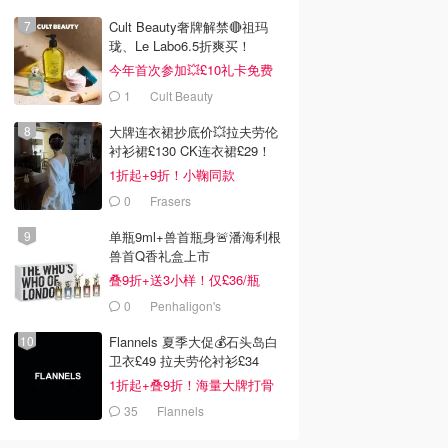
Cult Beauty奢牌解禁🔴祖玛
珑、Le Labo6.5折爽买！
今年首次参加💥£10礼卡免费
拿
1
Cult Beauty
大牌连衣裙抄底价💥拉夫劳伦
衬衫裙£130 CK连衣裙£29！
1折起+9折！小鞠同款
Ganni£88
0
Frasers
单瓶9ml+兽首瓶身🚨潘海利根
兽首Q香礼盒上市
叠9折+送3小样！仅£36/瓶
0
Penhaligon's
Flannels 夏季大促💰石头岛白
卫衣£49 拉夫劳伦衬衫£34
1折起+叠9折！海量大牌打骨
折！
35
Flannels