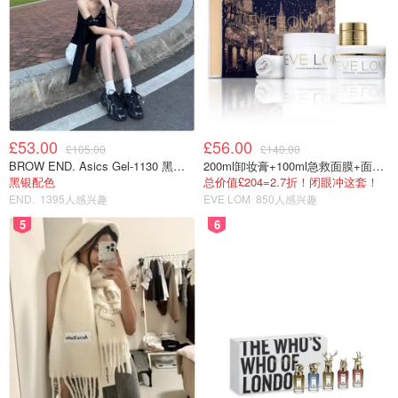
£53.00
£56.00
£105.00
£140.00
BROW END. Asics Gel-1130 黑色运动鞋
200ml卸妆膏+100ml急救面膜+面霜+洁颜布
黑银配色
总价值£204=2.7折！闭眼冲这套！
END.
1395人感兴趣
EVE LOM
850人感兴趣
5
6