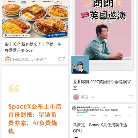
🥞 IHOP 新套餐来了！早餐、午
餐通通只要 $6+
Felix吃喝玩乐不破产
7
🇬🇧郎朗·2027英国音乐会巡演官
宣
英区Live
马斯克：SpaceX只使用英伟达
GPU