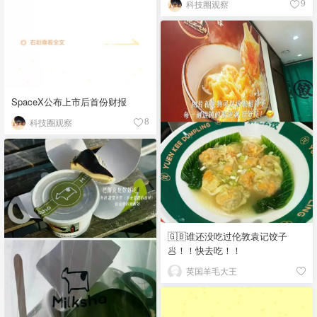
科技圈观察
9
SpaceX公布上市后首份财报
科技圈观察
8
🇬🇧谁还没吃过伦敦袁记饺子
🥟！！快去吃！！
英国羊毛大王