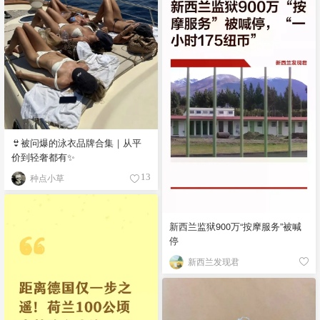
👙被问爆的泳衣品牌合集｜从平
价到轻奢都有✨
种点小草
13
新西兰监狱900万“按摩服务”被喊
停
新西兰发现君