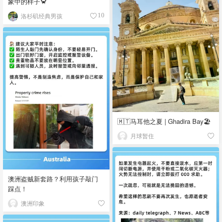
象中的样子🦀
洛杉矶经典男孩
10
🇲🇹马耳他之夏 | Ghadira Bay🏖️
月球暂住
澳洲盗贼新套路？利用孩子敲门
踩点！
澳洲印象