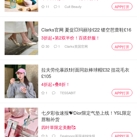
11
1
Cult Beauty
APP打开
Clarks官网 夏促💥玛丽珍£22 镂空芭蕾鞋£16
3折起+第2双半价！百搭舒服！
30
1
Clarks英国官网
APP打开
拉夫劳伦暴跌❗️封面同款棒球帽£32 扭花毛衣
£105
4折起+叠8折！
1
TESSABIT
APP打开
七夕彩妆速报💝Dior限定气垫上线！YSL限定
唇釉补货
四叶草限定美翻🥰
3
Dealmoon英国省钱快报
APP打开