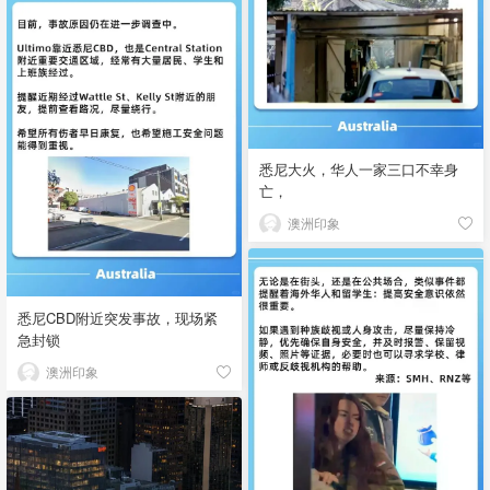
悉尼大火，华人一家三口不幸身
亡，
澳洲印象
悉尼CBD附近突发事故，现场紧
急封锁
澳洲印象