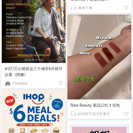
单单丁单
9/2🇫🇷公映前这三个城市8月就可
以看《阿嬷》
CineAsia
Rare Beauty 新品口红💄试色
妘吃吃巧克力芒果干