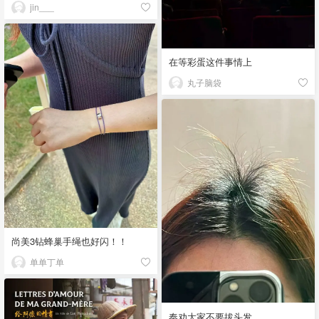
jin___
在等彩蛋这件事情上
丸子脑袋
尚美3钻蜂巢手绳也好闪！！
单单丁单
奉劝大家不要拔头发…