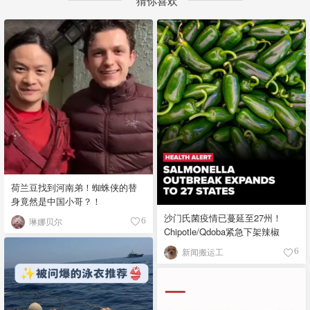
猜你喜欢
荷兰豆找到河南弟！蜘蛛侠的替
身竟然是中国小哥？！
沙门氏菌疫情已蔓延至27州！
琳娜贝尔
6
Chipotle/Qdoba紧急下架辣椒
新闻搬运工
6