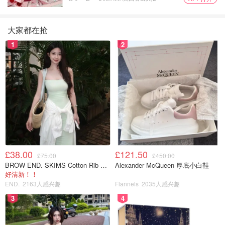
大家都在抢
1
2
£38.00
£121.50
£75.00
£450.00
BROW END. SKIMS Cotton Rib 长款背心连衣裙 薄荷绿
Alexander McQueen 厚底小白鞋
好清新！！
END.
2163人感兴趣
Flannels
2035人感兴趣
3
4