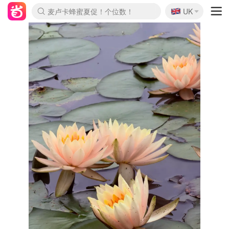
🇬🇧
Prada/Miu 4.8折！
UK
麦卢卡蜂蜜夏促！个位数！
啥？必胜客披萨5折！