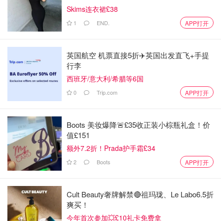
Skims连衣裙£38
1
END.
APP打开
英国航空 机票直接5折✈️英国出发直飞+手提
行李
西班牙/意大利/希腊等6国
0
Trip.com
APP打开
Boots 美妆爆降🚨£35收正装小棕瓶礼盒！价
值£151
额外7.2折！Prada护手霜£34
2
Boots
APP打开
Cult Beauty奢牌解禁🔴祖玛珑、Le Labo6.5折
爽买！
今年首次参加💥£10礼卡免费拿