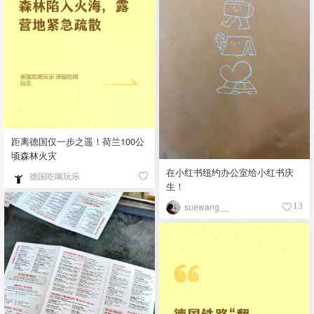
距离德国仅一步之遥！荷兰100公
顷森林火灾
在小红书纽约办公室给小红书庆
德国吃喝玩乐
生！
suewang__
13