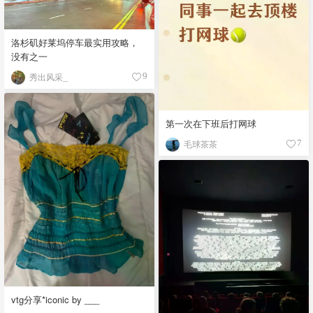
洛杉矶好莱坞停车最实用攻略，
没有之一
秀出风采_
9
第一次在下班后打网球
毛球茶茶
7
vtg分享*iconic by ___