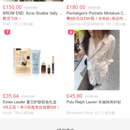
£150.00
£180.00
£300.00
£200.00
BROW END. Acne Studios Vally 刺绣围巾 白色
Penhaligon's Portraits Miniature Collection 香氛套装 5瓶装
断货飞快！
叠9折后仅£36/瓶！全热款+标志性兽首头
END.
781人感兴趣
Dealmoon英国省钱快报
781人感兴趣
7
8
£35.64
£45.90
£151.00
£102.00
Estee Lauder 夏日护肤彩妆礼盒
Polo Ralph Lauren 长袖休闲衬衫
3件正装！单小棕瓶售价就要£65！
Boots
766人感兴趣
Bernardelli Store
627人感兴趣