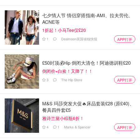
七夕情人节 情侣穿搭指南-AMI、拉夫劳伦、
ACNE等
1折起！小马Tee仅£20
1
Dealmoon英国省钱快报
APP打开
£50封顶💰Hip 倒闭大清仓！阿迪德训鞋£20
倒闭价=白捡！又降了！！
3
The Hip Store
APP打开
M&S 玛莎突发大促🔥床品套装£28 (原£40)、
餐具四件套£5
雅诗兰黛小棕瓶6折！
4
1
Marks & Spencer
APP打开