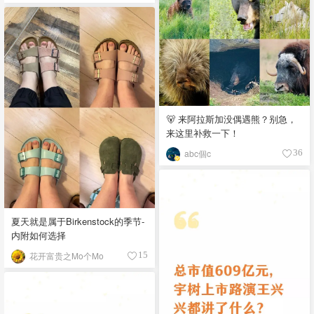
🐻 来阿拉斯加没偶遇熊？别急，
来这里补救一下！
abc個c
36
夏天就是属于Birkenstock的季节-
内附如何选择
花开富贵之Mo个Mo
15