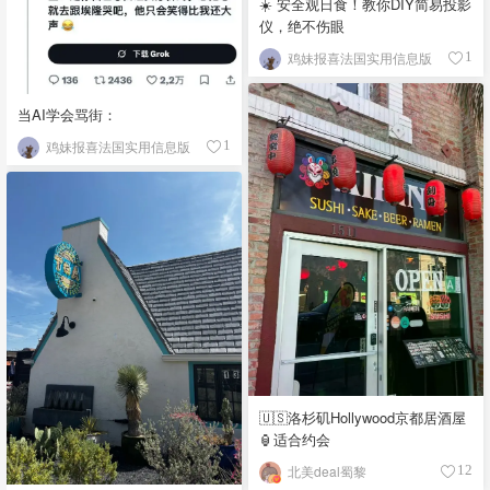
☀️ 安全观日食！教你DIY简易投影
仪，绝不伤眼
鸡妹报喜法国实用信息版
1
当AI学会骂街：
鸡妹报喜法国实用信息版
1
🇺🇸洛杉矶Hollywood京都居酒屋
🏮适合约会
北美deal蜀黎
12