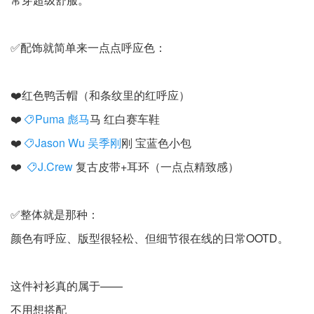
✅配饰就简单来一点点呼应色：
❤️红色鸭舌帽（和条纹里的红呼应）
❤️
Puma 彪马
马 红白赛车鞋
❤️
Jason Wu 吴季刚
刚 宝蓝色小包
❤️
J.Crew
复古皮带+耳环（一点点精致感）
✅整体就是那种：
颜色有呼应、版型很轻松、但细节很在线的日常OOTD。
这件衬衫真的属于——
不用想搭配