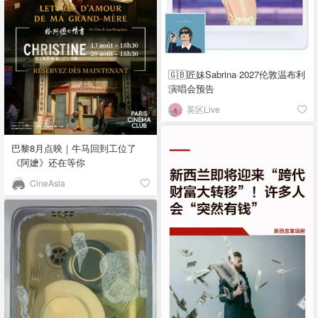
🇬🇧匠妹Sabrina·2027伦敦温布利
演唱会预告
英区Live
巴黎8月点映｜牛马回到工位了
《阿嬷》还在等你
CineAsia