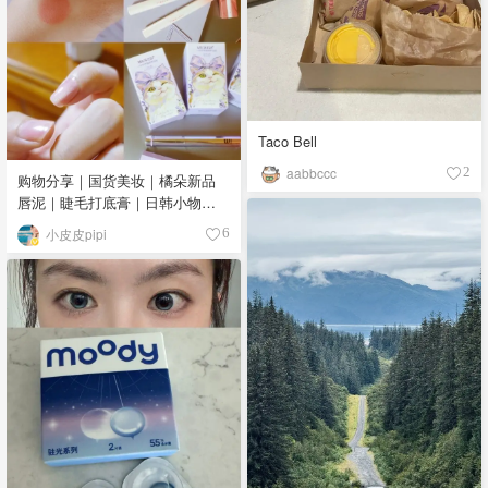
Taco Bell
aabbccc
2
购物分享｜国货美妆｜橘朵新品
唇泥｜睫毛打底膏｜日韩小物｜
眼线笔｜美甲DIY💅
小皮皮pipi
6