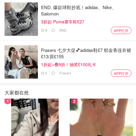
END. 爆款球鞋抄底！adidas、Nike、
Salomon
3折起 Puma赛车鞋£27
8
END.
APP打开
Frasers 七夕大促💕adidas鞋£7 郁金香连衣裙
£13/原£155
1折起+叠9折！抽奖£100礼卡
0
Frasers
APP打开
大家都在抢
1
2