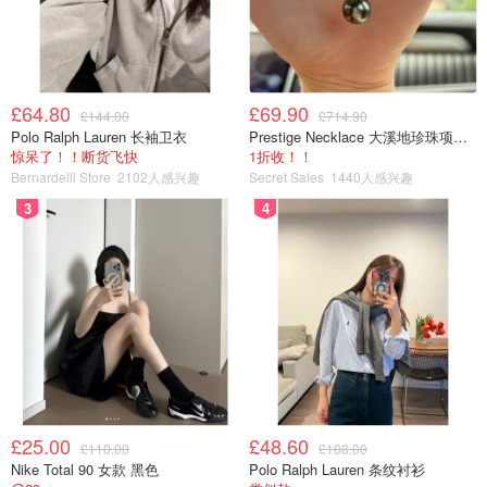
£64.80
£69.90
£144.00
£714.90
Polo Ralph Lauren 长袖卫衣
Prestige Necklace 大溪地珍珠项链 10-11mm
惊呆了！！断货飞快
1折收！！
Bernardelli Store
2102人感兴趣
Secret Sales
1440人感兴趣
3
4
£25.00
£48.60
£110.00
£108.00
Nike Total 90 女款 黑色
Polo Ralph Lauren 条纹衬衫