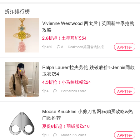
折扣排行榜
Vivienne Westwood 西太后 | 英国新生季抢购
攻略
2.6折起！土星耳钉£54
460
8
Dealmoon英国省钱快报
APP打开
Ralph Lauren拉夫劳伦 跌破底价✨Jennie同款
卫衣£54
4.5折抢！小马棒球帽£24
4
Bernardelli Store
APP打开
Moose Knuckles 小剪刀官网✂️购买攻略&热
门款推荐
夏促6折起！羽绒服£210
0
Moose Knuckles
APP打开