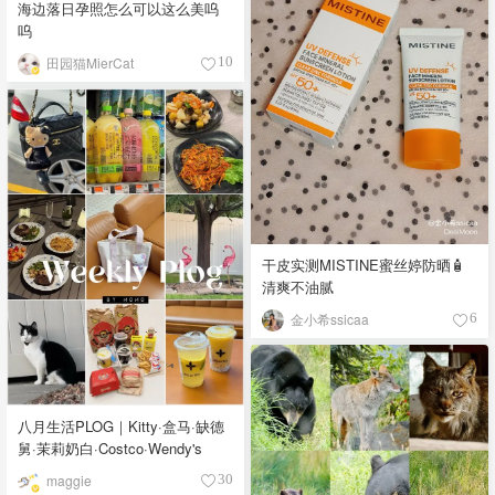
海边落日孕照怎么可以这么美呜
呜
田园猫MierCat
10
干皮实测MISTINE蜜丝婷防晒🧴
清爽不油腻
金小希ssicaa
6
八月生活PLOG｜Kitty·盒马·缺德
舅·茉莉奶白·Costco·Wendy's
maggie
30