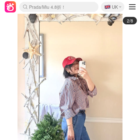
🇬🇧
Prada/Miu 4.8折！
UK
麦卢卡蜂蜜夏促！个位数！
啥？必胜客披萨5折！
3/8