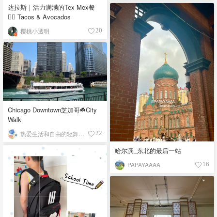
达拉斯｜活力满满的Tex-Mex餐
👉🏼 Tacos & Avocados
樱桃小透明
20
Chicago Downtown芝加哥☘️City
Walk
热爱生活和自由的轻舞飞扬
22
哈尔滨_东北的最后一站
PAPAYAAAA
16