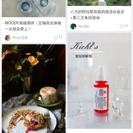
八月的阿拉斯加真的很适合徒步
+看三文鱼回游😬
MOODY美瞳测评｜定轴高光体验
abc個c
15
一次就会爱上！
Roxy克西
13