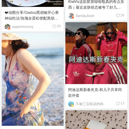
Kiehl's这款胶原嘭嘭瓶真的有点东
西｜最近皮肤状态被夸了好几
❤️动图分享/Costco黑胡椒开心果
次！
SandyJlove
20
神仙吃法/玫瑰全蛋松饼配黑胡椒
开心果碎太惊艳😍
supermommy
20
阿迪达斯新春夹克-和儿子共享同
款外套
不被三宝耽误的妈
13