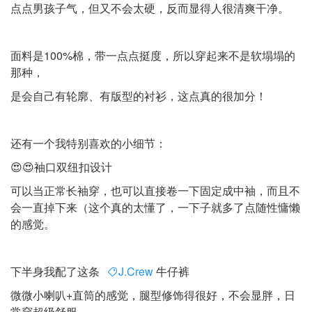
点点男孩子气，但又不会太硬，反而显得人很清爽干净。
面料是100%棉，带一点点挺度，所以穿起来不是软塌塌的
那种，
是会自己有轮廓、有版型的衬衫，这点真的很加分！
还有一个我特别喜欢的小细节：
😍😍袖口双纽扣设计
可以当正常长袖穿，也可以直接卷一下固定成中袖，而且不
会一直掉下来（这个真的太懂了，一下子就多了点随性慵懒
的感觉。
下半身我配了这条
J.Crew
牛仔裤
微微小喇叭+直筒的感觉，腿型修饰得很好，不会显胖，日
常穿超级舒服。