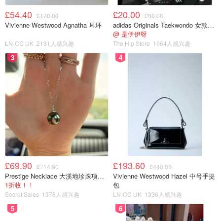
£54.40
£20.00
£170.00
£80.00
Vivienne Westwood Agnatha 耳环
adidas Originals Taekwondo 女款黑色运动鞋
@ 是伊伊呀
LN-CC UK
2131人感兴趣
The Hip Store
1664人感兴趣
3
4
£69.90
£193.60
£714.90
£440.00
Prestige Necklace 大溪地珍珠项链 10-11mm
Vivienne Westwood Hazel 中号手提
1折收！！
包
Secret Sales
1378人感兴趣
LN-CC UK
1336人感兴趣
5
6