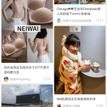
Chicago☘️💖芝加哥Chinatown唐
人街的地下mini小美食城
热爱生活和自由的轻舞飞扬
13
内外波浪边无痕内衣👙白T不透🍑
选码要注意
烘烘HongHong
14
500机票的东京体验我给到夯
西雅图小雨帽
24