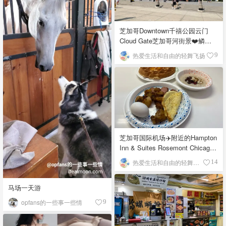
芝加哥Downtown千禧公园云门
Cloud Gate芝加哥河街景❤️鳞次
栉比的高楼
热爱生活和自由的轻舞飞扬
9
芝加哥国际机场✈️附近的Hampton
Inn & Suites Rosemont Chicago
O'Hare自助早餐
热爱生活和自由的轻舞飞扬
14
马场一天游
opfans的一些事一些情
9