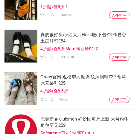
1折起+叠9折！
2
Flannels
APP打开
真的很好买👉西太后Hazel腋下包£193/爱心
土星耳钉£54
4折起+叠8折 Marni玛丽珍£212
2
LN-CC UK
APP打开
Crocs官网 返校季大促 豹纹洞洞鞋£32 葡萄
冰云朵鞋£35
4折起+叠8.5折！
3
Crocs
APP打开
已更新🔥lululemon 好价区每周上新 大号粉牛
角包罕见£59
Softstreme卫衣£54/原£108！