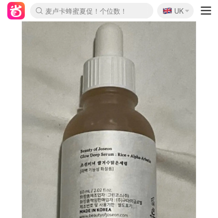
🇬🇧
Prada/Miu 4.8折！
UK
麦卢卡蜂蜜夏促！个位数！
啥？必胜客披萨5折！