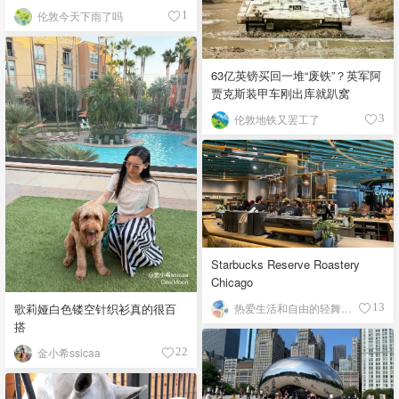
伦敦今天下雨了吗
1
63亿英镑买回一堆“废铁”？英军阿
贾克斯装甲车刚出库就趴窝
伦敦地铁又罢工了
3
Starbucks Reserve Roastery
Chicago
歌莉娅白色镂空针织衫真的很百
热爱生活和自由的轻舞飞扬
13
搭
金小希ssicaa
22