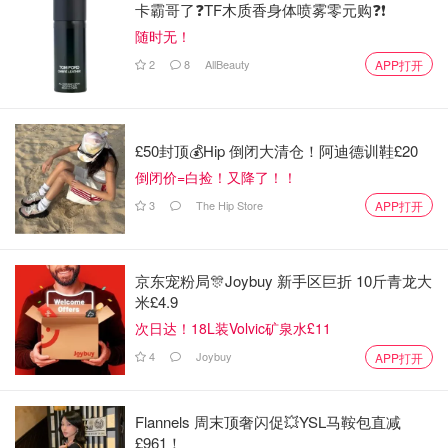
卡霸哥了❓TF木质香身体喷雾零元购❓❗
随时无！
2
8
AllBeauty
APP打开
£50封顶💰Hip 倒闭大清仓！阿迪德训鞋£20
倒闭价=白捡！又降了！！
3
The Hip Store
APP打开
京东宠粉局🎊Joybuy 新手区巨折 10斤青龙大
米£4.9
次日达！18L装Volvic矿泉水£11
4
Joybuy
APP打开
Flannels 周末顶奢闪促💥YSL马鞍包直减
£961！