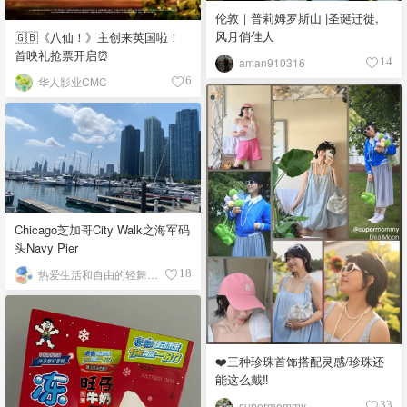
伦敦｜普莉姆罗斯山 |圣诞迁徙,
风月俏佳人
🇬🇧《八仙！》主创来英国啦！
首映礼抢票开启⏰
aman910316
14
华人影业CMC
6
Chicago芝加哥City Walk之海军码
头Navy Pier
热爱生活和自由的轻舞飞扬
18
❤️三种珍珠首饰搭配灵感/珍珠还
能这么戴‼️
supermommy
33