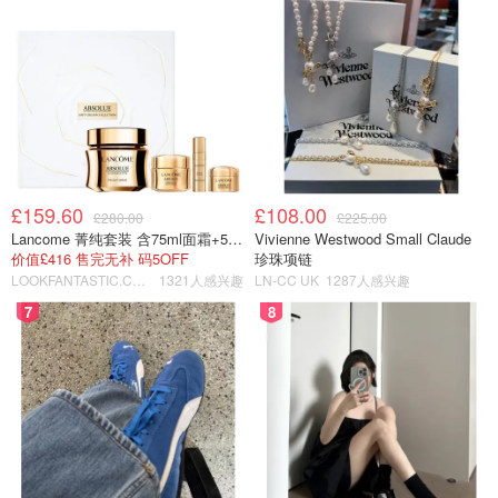
£159.60
£108.00
£280.00
£225.00
Lancome 菁纯套装 含75ml面霜+5ml精华+5ml眼霜
Vivienne Westwood Small Claude
价值£416 售完无补 码5OFF
珍珠项链
LOOKFANTASTIC.COM
1321人感兴趣
LN-CC UK
1287人感兴趣
7
8