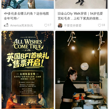
🐟多伦多去哪儿钓鱼？这份地图
旧金山City Walk穿搭｜54岁也爱
全年可用✅
宽松毛衣，上松下紧真的很救比
例
America周末快讯
不要坚持要爱
17
18