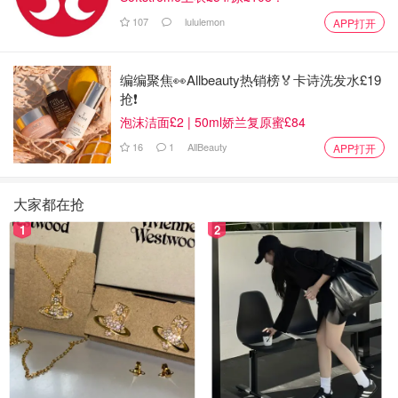
107
lululemon
APP打开
编编聚焦👀Allbeauty热销榜🏅卡诗洗发水£19
抢❗
泡沫洁面£2 | 50ml娇兰复原蜜£84
16
1
AllBeauty
APP打开
大家都在抢
1
2