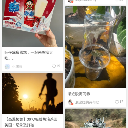
旺仔冻痴雪糕，一起来冻痴大
吃。。
小濡马
19
渐近脱离闷养
底波拉的诗与歌
17
【高温预警】36℃极端热浪杀回
英国！纪录恐打破