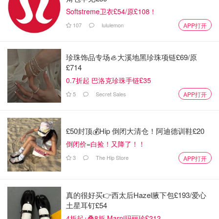
Softstreme卫衣£54/原£108！
107
lululemon
APP打开
珍珠饰品专场🦪大溪地黑珍珠项链£69/原
£714
0.7折起 巴洛克珍珠手链£35
5
Secret Sales
APP打开
£50封顶💰Hip 倒闭大清仓！阿迪德训鞋£20
倒闭价=白捡！又降了！！
3
The Hip Store
APP打开
真的很好买👉西太后Hazel腋下包£193/爱心
土星耳钉£54
4折起+叠8折 Marni玛丽珍£212