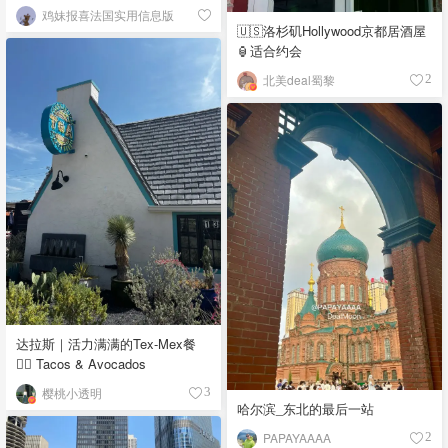
鸡妹报喜法国实用信息版
🇺🇸洛杉矶Hollywood京都居酒屋
🏮适合约会
北美deal蜀黎
2
达拉斯｜活力满满的Tex-Mex餐
👉🏼 Tacos & Avocados
樱桃小透明
3
哈尔滨_东北的最后一站
PAPAYAAAA
2