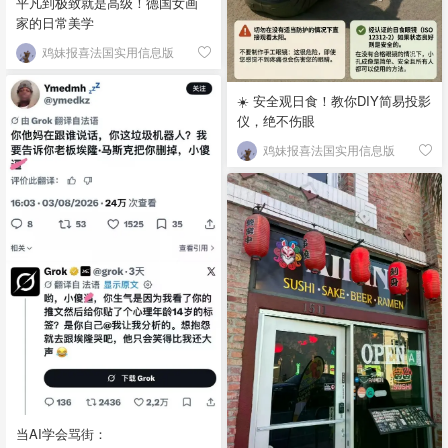
平凡到极致就是高级！德国女画
家的日常美学
鸡妹报喜法国实用信息版
☀️ 安全观日食！教你DIY简易投影
仪，绝不伤眼
鸡妹报喜法国实用信息版
当AI学会骂街：