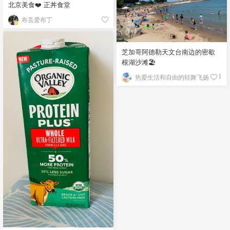
北京美食❤️ 正丼食堂
布丢爱布丁
芝加哥阿德勒天文台南边的密歇
根湖沙滩🏖️
热爱生活和自由的轻舞飞扬
1