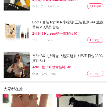
4
LN-CC UK
APP打开
Boots 套装Top10🔥小棕瓶3正装礼盒£44 兰蔻
菁纯MD系列首折
2折起！Nursem护手霜3件£10
5
Boots
APP打开
夯‼️HBX 1折清仓📍越买越省！巴宝莉包£329/
原£1641
AcneT恤£56 勃肯拖鞋£48！
15
6
HBX
APP打开
大家都在抢
1
2