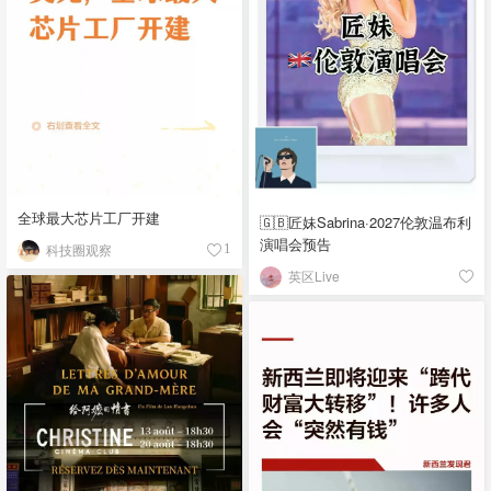
全球最大芯片工厂开建
🇬🇧匠妹Sabrina·2027伦敦温布利
演唱会预告
科技圈观察
1
英区Live