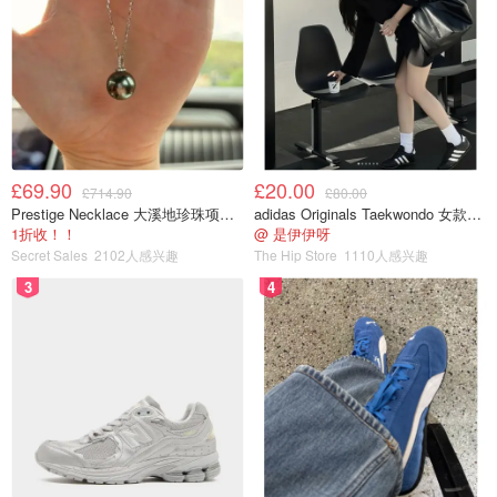
£69.90
£20.00
£714.90
£80.00
Prestige Necklace 大溪地珍珠项链 10-11mm
adidas Originals Taekwondo 女款黑色运动鞋
1折收！！
@ 是伊伊呀
Secret Sales
2102人感兴趣
The Hip Store
1110人感兴趣
3
4