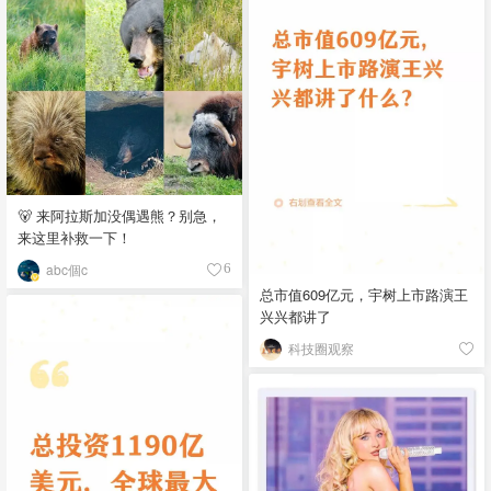
🐻 来阿拉斯加没偶遇熊？别急，
来这里补救一下！
abc個c
6
总市值609亿元，宇树上市路演王
兴兴都讲了
科技圈观察