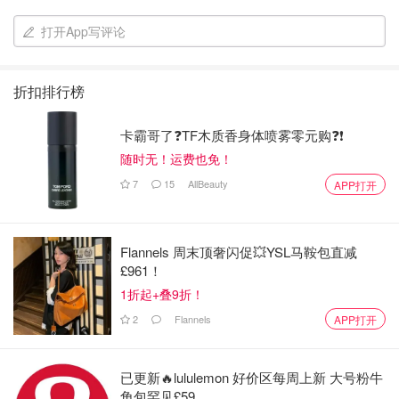
打开App写评论
折扣排行榜
卡霸哥了❓TF木质香身体喷雾零元购❓❗
随时无！运费也免！
7
15
AllBeauty
APP打开
Flannels 周末顶奢闪促💥YSL马鞍包直减
£961！
1折起+叠9折！
2
Flannels
APP打开
已更新🔥lululemon 好价区每周上新 大号粉牛
角包罕见£59