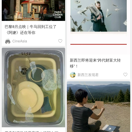
巴黎8月点映｜牛马回到工位了
《阿嬷》还在等你
CineAsia
新西兰即将迎来“跨代财富大转
移”！
新西兰发现君