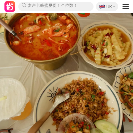
🇬🇧
Prada/Miu 4.8折！
UK
麦卢卡蜂蜜夏促！个位数！
啥？必胜客披萨5折！