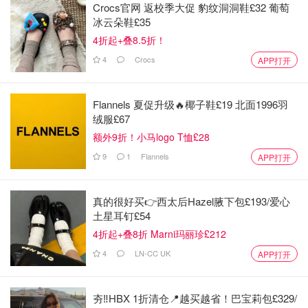
Crocs官网 返校季大促 豹纹洞洞鞋£32 葡萄
冰云朵鞋£35
4折起+叠8.5折！
4
Crocs
APP打开
Flannels 夏促升级🔥椰子鞋£19 北面1996羽
绒服£67
额外9折！小马logo T恤£28
9
1
Flannels
APP打开
真的很好买👉西太后Hazel腋下包£193/爱心
土星耳钉£54
4折起+叠8折 Marni玛丽珍£212
4
LN-CC UK
APP打开
夯‼️HBX 1折清仓📍越买越省！巴宝莉包£329/