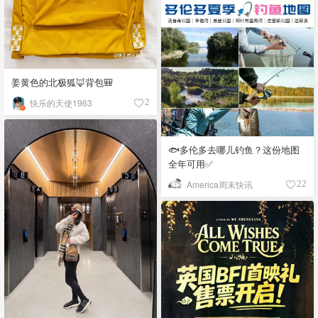
姜黄色的北极狐🦊背包🎒
快乐的天使1963
2
🐟多伦多去哪儿钓鱼？这份地图
全年可用✅
America周末快讯
22