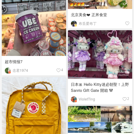
北京美食❤️ 正丼食堂
布丢爱布丁
超市情报7
念君1974
4
日本🎀 Hello Kitty迷必朝聖！上野
Sanrio Gift Gate 開箱 🐼
VioletTing
2