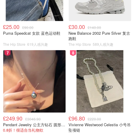
£25.00
£30.00
£90.00
£140.00
Puma Speedcat 女款 蓝色运动鞋
New Balance 2002 Pure Silver 复古
跑鞋
The Hip Store
619人感兴趣
The Hip Store
589人感兴趣
7
8
£249.90
£96.80
£3046.90
£220.00
Pendant Jewelry 公主方钻石 圆形大溪地珍珠吊坠 11-12mm
Vivienne Westwood Celestia 小号吊
0.8折！很适合当礼物欸
坠项链