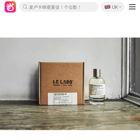
🇬🇧
Prada/Miu 4.8折！
UK
麦卢卡蜂蜜夏促！个位数！
啥？必胜客披萨5折！