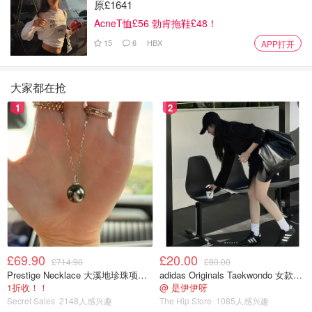
原£1641
AcneT恤£56 勃肯拖鞋£48！
15
6
HBX
APP打开
大家都在抢
1
2
£69.90
£20.00
£714.90
£80.00
Prestige Necklace 大溪地珍珠项链 10-11mm
adidas Originals Taekwondo 女款黑色运动鞋
1折收！！
@ 是伊伊呀
Secret Sales
2148人感兴趣
The Hip Store
1085人感兴趣