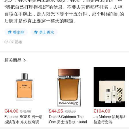
“我把自己打理得很好”的信息。不要去盲追那些排名，去柜
台喷在手腕上，走入阳光下等个十五分钟，那个时候闻到的
后调才是你真正要穿一整天的味道。
香水控
男士香水
05-07 发布
相关商品
£44.00
£44.95
£104.00
£72.00
£88.00
Flannels BOSS 男士动
Dolce&Gabbana The
Jo Malone 鼠尾草与
感淡香水 东方馥奇调
One 男士淡香水 100ml
盐旅行套装