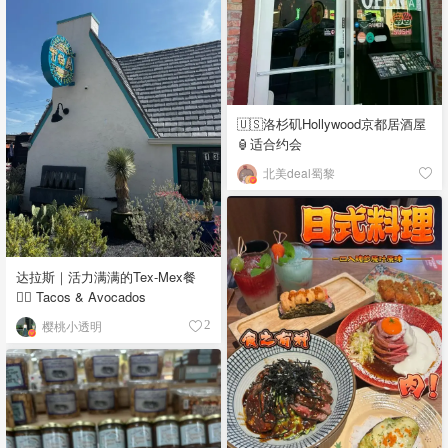
🇺🇸洛杉矶Hollywood京都居酒屋
🏮适合约会
北美deal蜀黎
达拉斯｜活力满满的Tex-Mex餐
👉🏼 Tacos & Avocados
樱桃小透明
2