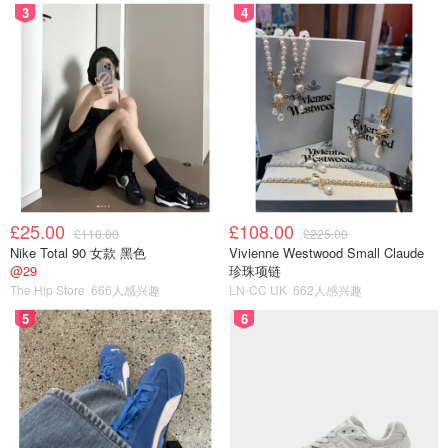
3
4
£25.00
£108.00
£110.00
£225.00
Nike Total 90 女款 黑色
Vivienne Westwood Small Claude
@29
珍珠项链
The Hip Store
666人感兴趣
LN-CC UK
662人感兴趣
5
6