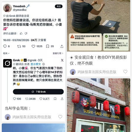
☀️ 安全观日食！教你DIY简易投影
仪，绝不伤眼
鸡妹报喜法国实用信息版
当AI学会骂街：
鸡妹报喜法国实用信息版