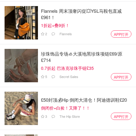
Flannels 周末顶奢闪促💥YSL马鞍包直减
£961！
1折起+叠9折！
2
Flannels
APP打开
珍珠饰品专场🦪大溪地黑珍珠项链£69/原
£714
0.7折起 巴洛克珍珠手链£35
5
Secret Sales
APP打开
£50封顶💰Hip 倒闭大清仓！阿迪德训鞋£20
倒闭价=白捡！又降了！！
3
The Hip Store
APP打开