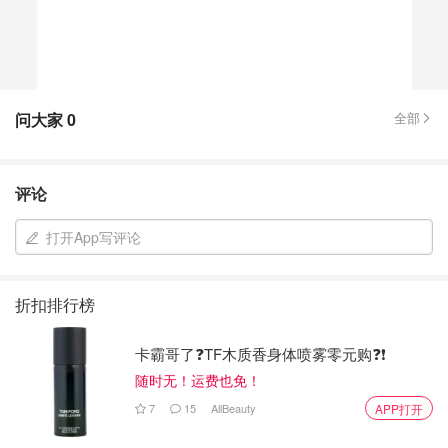
问大家
0
全部
评论
打开App写评论
折扣排行榜
卡霸哥了❓TF木质香身体喷雾零元购❓❗
随时无！运费也免！
7
15
AllBeauty
APP打开