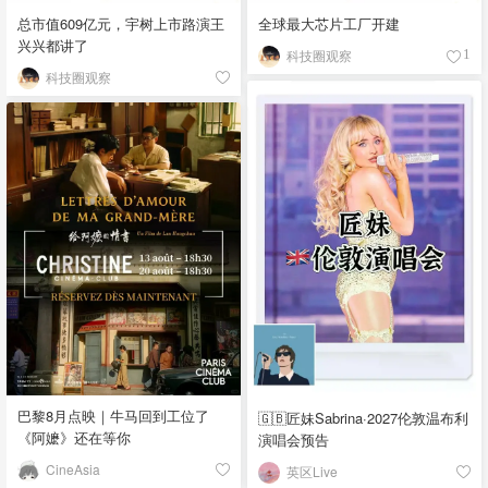
总市值609亿元，宇树上市路演王
全球最大芯片工厂开建
兴兴都讲了
科技圈观察
1
科技圈观察
巴黎8月点映｜牛马回到工位了
🇬🇧匠妹Sabrina·2027伦敦温布利
《阿嬷》还在等你
演唱会预告
CineAsia
英区Live