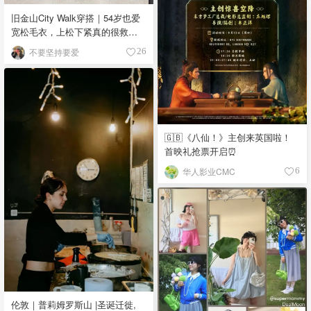
旧金山City Walk穿搭｜54岁也爱
宽松毛衣，上松下紧真的很救比
例
不要坚持要爱
26
🇬🇧《八仙！》主创来英国啦！
首映礼抢票开启⏰
华人影业CMC
6
伦敦｜普莉姆罗斯山 |圣诞迁徙,