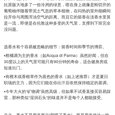
比原版大地多了一份冷冽的绿意，喷在身上就像是刚切开的
葡萄柚伴随着带泥土气息的草本植物，在闷热的室外能瞬间
拉开你与周围浑浊空气的距离。而且它的留香在淡香水里算
是一流，即便是在伦敦这种多变的天气里，支撑到下班完全
没问题。
选香水有个容易被忽略的细节：留香时间和季节的博弈。
▪️柑橘调为主的香水（如Acqua di Parma）虽然好闻，但在
30度以上的天气里可能只有90分钟的寿命，适合健身房或
短途出门。
▪️有檀木或香根草作为底色的香水（如上述推荐）才是夏日
职场的主力，因为它们能在你出汗后依然保持稳定的基调。
▪️今年大火的“矿物调”虽然高级，但如果不试香直接买容易踩
雷，那种类似“湿润石头”的味道并不是每个人都能接受。
总之，香水不是用来展示“我喷了香水”，而是用来传达一种