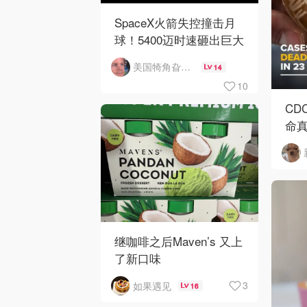
SpaceX火箭失控撞击月
球！5400迈时速砸出巨大
陨石坑
美国犄角旮旯新鲜事
14
10
CD
命
继咖啡之后Maven’s 又上
了新口味
3
如果遇见
16