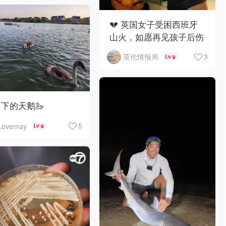
💔 英国女子受困西班牙
山火，如愿再见孩子后伤
重离世
3
英伦情报局
9
下的天鹅🦢
5
Lovemay
9