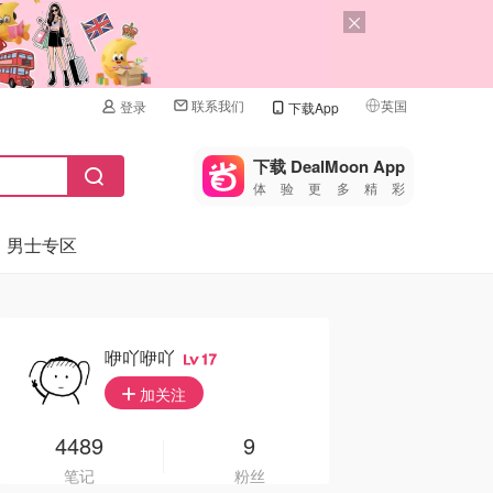
联系我们
英国
登录
下载App
🇺🇸
美国
下载 DealMoon App
体验更多精彩
🇨🇳
中国
男士专区
🇨🇦
加拿大
🇬🇧
英国
🇩🇪
德国
咿吖咿吖
17
🇫🇷
加关注
法国
🇮🇹
4489
9
意大利
笔记
粉丝
🇦🇺
澳洲