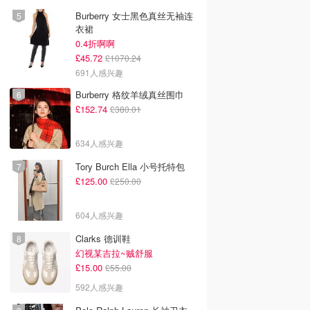
Burberry 女士黑色真丝无袖连
衣裙
0.4折啊啊
£45.72
£1070.24
691人感兴趣
Burberry 格纹羊绒真丝围巾
£152.74
£380.01
634人感兴趣
Tory Burch Ella 小号托特包
£125.00
£250.00
604人感兴趣
Clarks 德训鞋
幻视某吉拉~贼舒服
£15.00
£55.00
592人感兴趣