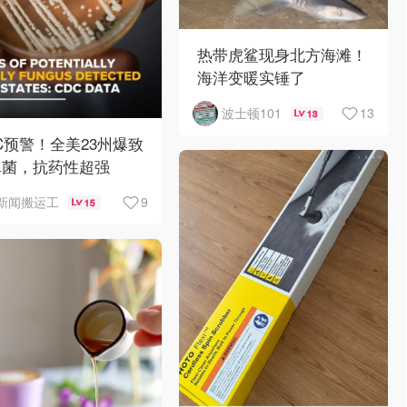
热带虎鲨现身北方海滩！
海洋变暖实锤了
13
波士顿101
13
C预警！全美23州爆致
真菌，抗药性超强
9
新闻搬运工
15