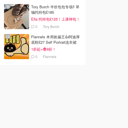
Tory Burch 半价包包专场‼️ 草
编托特包£185
Ella 托特包£125！上课神包！
0
Tory Burch
Flannels 本周捡漏王👍阿迪厚
底鞋£27 Self Portrait连衣裙
£63
1折起+叠9折！
0
Flannels