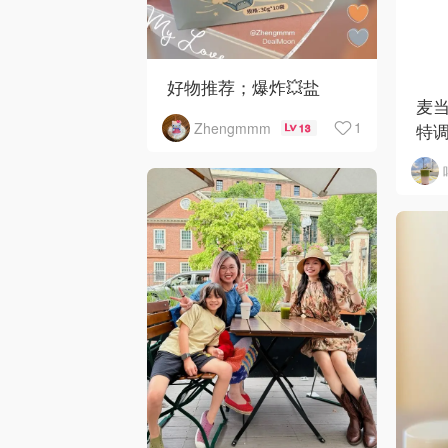
好物推荐；爆炸💥盐
麦
1
Zhengmmm
特调
13
来