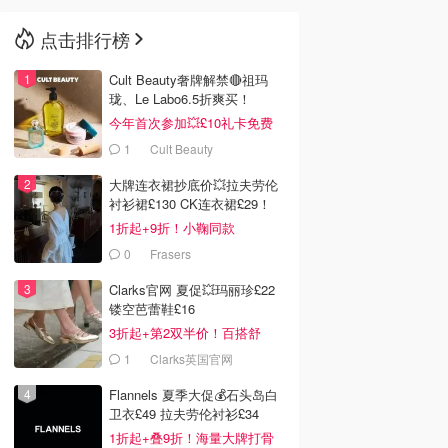
点击排行榜
🇳🇿
新西兰
Cult Beauty奢牌解禁🔴祖玛
珑、Le Labo6.5折爽买！
今年首次参加💥£10礼卡免费
拿
1
Cult Beauty
大牌连衣裙抄底价💥拉夫劳伦
衬衫裙£130 CK连衣裙£29！
1折起+9折！小鞠同款
Ganni£88
0
Frasers
Clarks官网 夏促💥玛丽珍£22
镂空芭蕾鞋£16
3折起+第2双半价！百搭舒
服！
1
Clarks英国官网
Flannels 夏季大促💰石头岛白
卫衣£49 拉夫劳伦衬衫£34
1折起+叠9折！海量大牌打骨