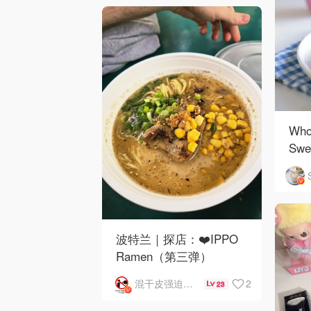
Wh
Swe
然
波特兰｜探店：❤️IPPO
Ramen（第三弹）
2
混干皮强迫症嘴很叼
23