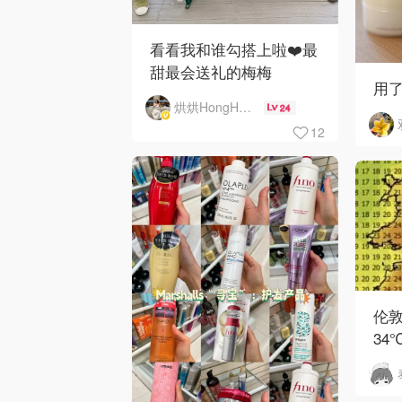
看看我和谁勾搭上啦❤️最
甜最会送礼的梅梅
用了
烘烘HongHong
24
12
伦
34
英