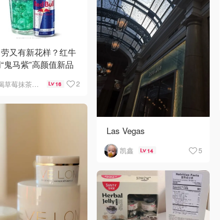
当劳又有新花样？红牛
“鬼马紫”高颜值新品
了，好喝吗？
2
喝草莓抹茶瘦5斤
16
Las Vegas
5
凯鑫
14