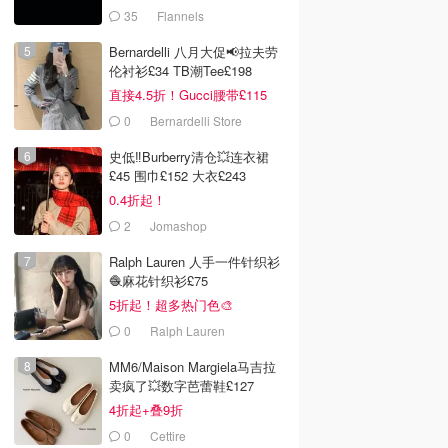
折！
35
Flannels
Bernardelli 八月大促📢拉夫劳
伦衬衫£34 TB潮Tee£198
直接4.5折！Gucci腰带£115
0
Bernardelli Store
史低‼️Burberry清仓💥连衣裙
£45 围巾£152 大衣£243
0.4折起！
2
Jomashop
Ralph Lauren 人手一件针织衫
🧶麻花针织衫£75
5折起！超多热门色🎨
0
Ralph Lauren
MM6/Maison Margiela马吉拉
卖疯了💥数字芭蕾鞋£127
4折起+叠9折
0
Cettire