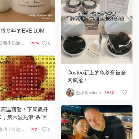
很多年的EVE LOM
6
双面小奶油的NYC日常
14
Costco新上的龟苓膏被全
网疯抢！！
金小希ssicaa
12
敦高温预警！下周飙升
℃，第六波热浪“杀”回
伦
3
泰晤士河边打工人
7