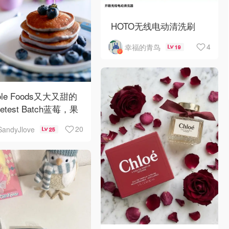
HOTO无线电动清洗刷
4
幸福的青鸟
19
ole Foods又大又甜的
etest Batch蓝莓，果
名副其实！
20
SandyJlove
25