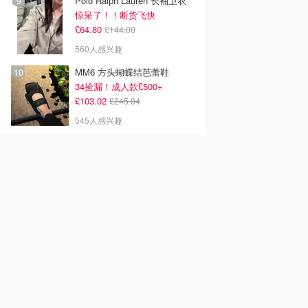
Polo Ralph Lauren 长袖卫衣
惊呆了！！断货飞快
£64.80
£144.00
560人感兴趣
MM6 方头蝴蝶结芭蕾鞋
34捡漏！成人款£500+
£103.02
£245.04
545人感兴趣