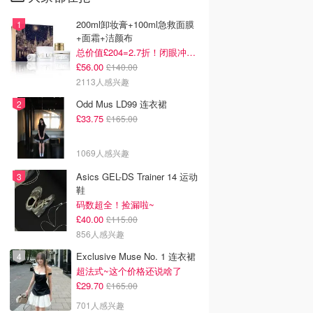
200ml卸妆膏+100ml急救面膜
+面霜+洁颜布
总价值£204=2.7折！闭眼冲这套！
£56.00
£140.00
2113人感兴趣
Odd Mus LD99 连衣裙
£33.75
£165.00
1069人感兴趣
Asics GEL-DS Trainer 14 运动
鞋
码数超全！捡漏啦~
£40.00
£115.00
856人感兴趣
Exclusive Muse No. 1 连衣裙
超法式~这个价格还说啥了
£29.70
£165.00
701人感兴趣