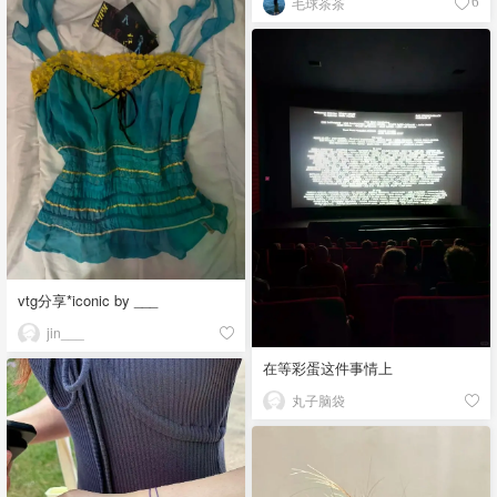
毛球茶茶
6
vtg分享*iconic by ___
jin___
在等彩蛋这件事情上
丸子脑袋