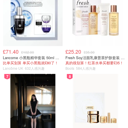
£71.40
£25.20
£102.00
£35.00
Lancome 小黑瓶精华套装 50ml 价值£162
Fresh Soy洁面乳康普茶护肤套装 100ml
比单买划算 单买小黑瓶就£80了！
真的很划算！红茶水单买都要£35！
Lancôme UK
632人感兴趣
Boots
584人感兴趣
7
8