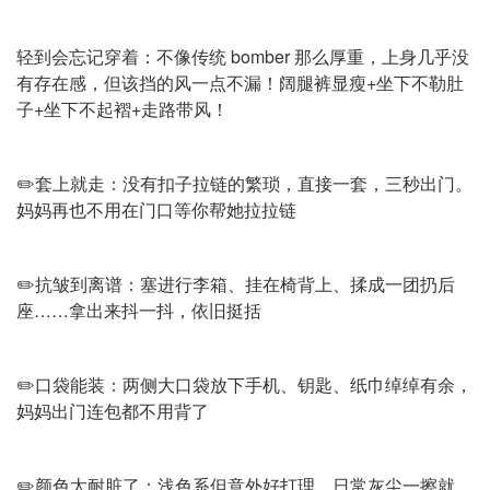
轻到会忘记穿着：不像传统 bomber 那么厚重，上身几乎没
有存在感，但该挡的风一点不漏！阔腿裤显瘦+坐下不勒肚
子+坐下不起褶+走路带风！
✏️套上就走：没有扣子拉链的繁琐，直接一套，三秒出门。
妈妈再也不用在门口等你帮她拉拉链
✏️抗皱到离谱：塞进行李箱、挂在椅背上、揉成一团扔后
座……拿出来抖一抖，依旧挺括
✏️口袋能装：两侧大口袋放下手机、钥匙、纸巾绰绰有余，
妈妈出门连包都不用背了
✏️颜色太耐脏了：浅色系但意外好打理，日常灰尘一擦就