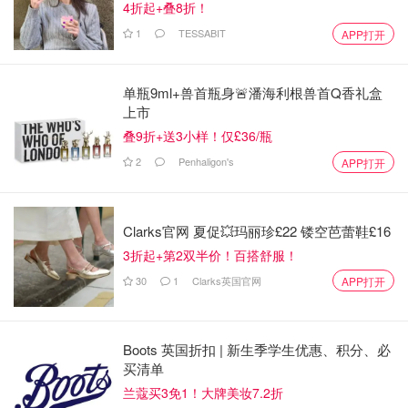
4折起+叠8折！
1
TESSABIT
APP打开
单瓶9ml+兽首瓶身🚨潘海利根兽首Q香礼盒
上市
叠9折+送3小样！仅£36/瓶
2
Penhaligon's
APP打开
Clarks官网 夏促💥玛丽珍£22 镂空芭蕾鞋£16
3折起+第2双半价！百搭舒服！
30
1
Clarks英国官网
APP打开
Boots 英国折扣 | 新生季学生优惠、积分、必
买清单
兰蔻买3免1！大牌美妆7.2折