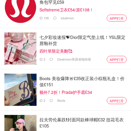
角包罕见£59
Softstreme卫衣£54/原£108！
106
lululemon
APP打开
七夕彩妆速报💝Dior限定气垫上线！YSL限定
唇釉补货
四叶草限定美翻🥰
2
Dealmoon英国省钱快报
APP打开
Boots 美妆爆降🚨£35收正装小棕瓶礼盒！价
值£151
额外7.2折！Prada护手霜£34
2
Boots
APP打开
拉夫劳伦暴跌❗️封面同款棒球帽£32 扭花毛衣
£105