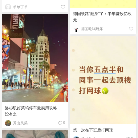
单单丁单
德国铁路“翻身”了：半年赚数亿欧
元
德国吃喝玩乐
洛杉矶好莱坞停车最实用攻略，
没有之一
秀出风采_
8
第一次在下班后打网球