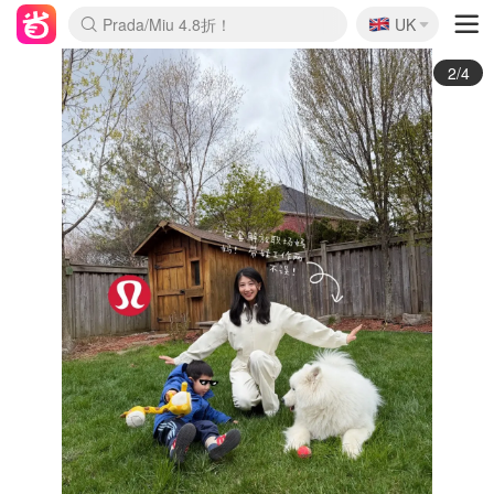
🇬🇧
Prada/Miu 4.8折！
UK
麦卢卡蜂蜜夏促！个位数！
啥？必胜客披萨5折！
3/4