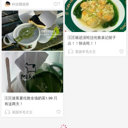
科技圈观察
7
🇬🇧谁还没吃过伦敦袁记饺子
🥟！！快去吃！！
英国羊毛大王
🇬🇧迷客夏伦敦全场奶茶1.99 只
有这两天！
英国羊毛大王