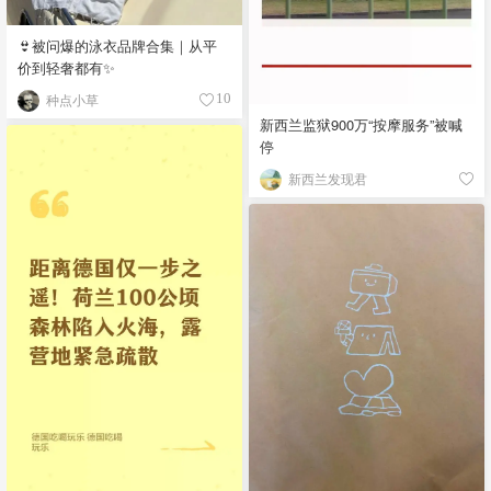
👙被问爆的泳衣品牌合集｜从平
价到轻奢都有✨
种点小草
10
新西兰监狱900万“按摩服务”被喊
停
新西兰发现君