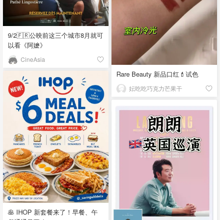
9/2🇫🇷公映前这三个城市8月就可
以看《阿嬷》
CineAsia
Rare Beauty 新品口红💄试色
妘吃吃巧克力芒果干
🥞 IHOP 新套餐来了！早餐、午