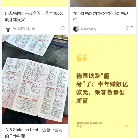
距离德国仅一步之遥！荷兰100公
在小红书纽约办公室给小红书庆
顷森林火灾
生！
德国吃喝玩乐
suewang__
7
🇬🇧Stoke on trent｜适合中国人
的日韩料理