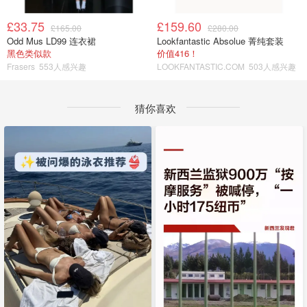
£33.75
£159.60
£165.00
£280.00
Odd Mus LD99 连衣裙
Lookfantastic Absolue 菁纯套装
黑色类似款
价值416！
Frasers
553人感兴趣
LOOKFANTASTIC.COM
503人感兴趣
猜你喜欢