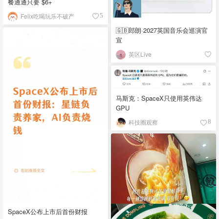
餐通通只要 $6+
Felix吃喝玩乐不破产
5
🇬🇧郎朗·2027英国音乐会巡演官
宣
英区Live
马斯克：SpaceX只使用英伟达
GPU
科技圈观察
8
SpaceX公布上市后首份财报