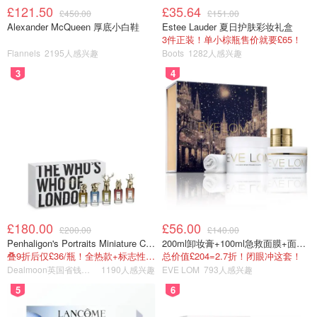
£121.50
£35.64
£450.00
£151.00
Alexander McQueen 厚底小白鞋
Estee Lauder 夏日护肤彩妆礼盒
3件正装！单小棕瓶售价就要£65！
Flannels
2195人感兴趣
Boots
1282人感兴趣
3
4
£180.00
£56.00
£200.00
£140.00
Penhaligon's Portraits Miniature Collection 香氛套装 5瓶装
200ml卸妆膏+100ml急救面膜+面霜+洁颜布
叠9折后仅£36/瓶！全热款+标志性兽首头
总价值£204=2.7折！闭眼冲这套！
Dealmoon英国省钱快报
1190人感兴趣
EVE LOM
793人感兴趣
5
6