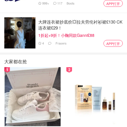
999+
117
Boots
APP打开
大牌连衣裙抄底价💥拉夫劳伦衬衫裙£130 CK
连衣裙£29！
1折起+9折！小鞠同款Ganni£88
4
Frasers
APP打开
大家都在抢
1
2