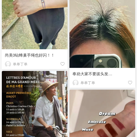
尚美3钻蜂巢手绳也好闪！！
单单丁单
奉劝大家不要拔头发…
单单丁单