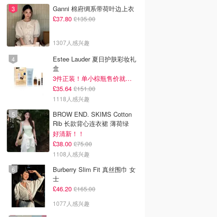
Ganni 棉府绸系带荷叶边上衣
£37.80
£135.00
1307人感兴趣
Estee Lauder 夏日护肤彩妆礼
盒
3件正装！单小棕瓶售价就要£65！
£35.64
£151.00
1118人感兴趣
BROW END. SKIMS Cotton
Rib 长款背心连衣裙 薄荷绿
好清新！！
£38.00
£75.00
1108人感兴趣
Burberry Slim Fit 真丝围巾 女
士
£46.20
£165.00
1077人感兴趣