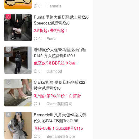
0
Flannels
Puma 季终大促💥黑武士鞋£20
Speedcat芭蕾鞋£28
2.5折起+叠7折起！
0
Puma
奢牌疯价大促🩶马吉拉小白鞋
£142 方头芭蕾鞋£129！
低至2折🥬BBR丝巾£46！
0
Glamood
Clarks官网 夏促💥玛丽珍£22
镂空芭蕾鞋£16
3折起+第2双半价！百搭舒
服！
1
Clarks英国官网
Bernardelli 八月大促📢拉夫劳
伦衬衫£34 TB潮Tee£198
直接4.5折！Gucci腰带£115
0
Bernardelli Store