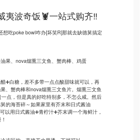
威夷波奇饭🦞一站式购齐‼️
想吃poke bowl咋办[坏笑R]那就去缺德舅搞定
油果、nova烟熏三文鱼、蟹肉棒、鸡蛋
米醋➕白糖，差不多带一点点酸甜味就可以，再
果、蟹肉棒和nova烟熏三文鱼片。烟熏三文鱼
然贵一点，但是真的好吃特别多，不怎么咸。然后
德舅的海苔碎～如果家里有芥末和日式酱油
，就可以用日式酱油➕青柠汁➕芥末调一个海鲜汁，
楼！