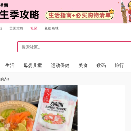
航
英国攻略
社区
兑换商城
生活
母婴儿童
运动保健
美食
数码
旅行
购齐‼️