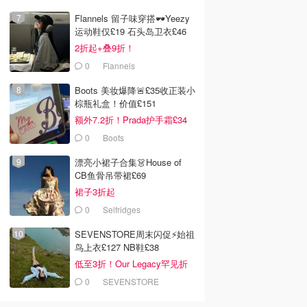
Flannels 留子味穿搭🕶️Yeezy
运动鞋仅£19 石头岛卫衣£46
2折起+叠9折！
0
Flannels
Boots 美妆爆降🚨£35收正装小
棕瓶礼盒！价值£151
额外7.2折！Prada护手霜£34
0
Boots
漂亮小裙子合集👗House of
CB鱼骨吊带裙£69
裙子3折起
0
Selfridges
SEVENSTORE周末闪促⚡️始祖
鸟上衣£127 NB鞋£38
低至3折！Our Legacy罕见折
0
SEVENSTORE