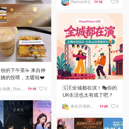
2
Diamond七
19
份的下午茶☕️ 来自神
姨的投喂，太暖啦❤️
🇬🇧全城都在演！🎭你的
3
小海豚_Robyn
18
UK生活也太有戏了吧？
分享日常赢礼卡
2
来自月球的晒晒君
25