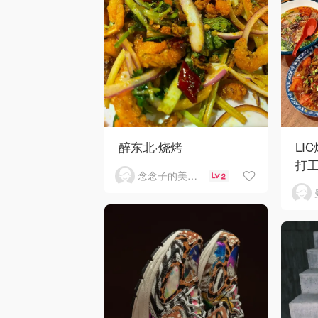
醉东北·烧烤
LI
打
念念子的美食分享
2