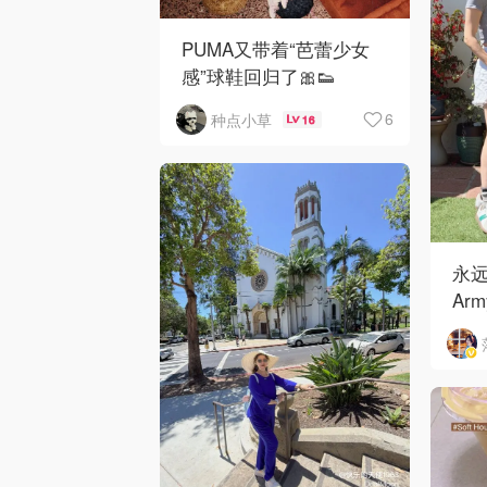
PUMA又带着“芭蕾少女
感”球鞋回归了🎀👟
6
种点小草
16
永远
Ar
需多