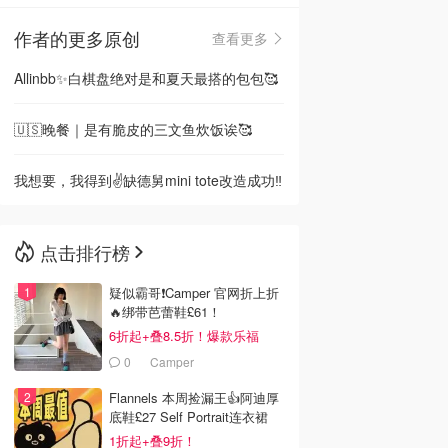
作者的更多原创
查看更多
🇳🇿
新西兰
Allinbb✨白棋盘绝对是和夏天最搭的包包🥰
🇺🇸晚餐｜是有脆皮的三文鱼炊饭诶🥰
我想要，我得到✌️缺德舅mini tote改造成功‼️
点击排行榜
疑似霸哥❗️Camper 官网折上折
🔥绑带芭蕾鞋£61！
6折起+叠8.5折！爆款乐福
£68！
0
Camper
Flannels 本周捡漏王👍阿迪厚
底鞋£27 Self Portrait连衣裙
£63
1折起+叠9折！