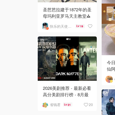
圣芭芭拉建于1872年的圣
母玛利亚罗马天主教堂⛪️
快乐的天使1963
19
今日
仙阿
2026美剧推荐 - 最新必看
高分美剧排行榜 - 8月最
新: 《​​足球教练 》第四季
20
省钱君
21
回归！