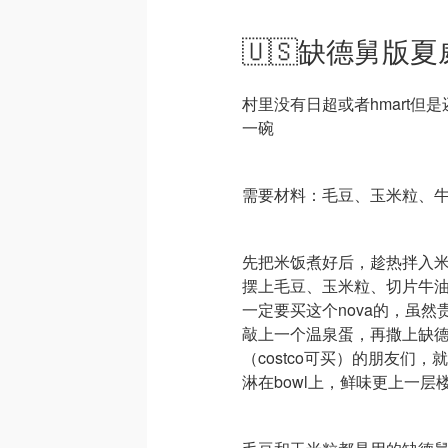
🇺🇸缺德舅版夏
村里没有日超或者hmart但是还
一碗
需要材料：毛豆、玉米粒、牛
先把米饭煮好后，趁热拌入
摆上毛豆、玉米粒、切片牛油
一定要买这个nova的，虽
敲上一个温泉蛋，再撒上缺
（costco可买）的朋友们
淋在bowl上，鲜味更上一层