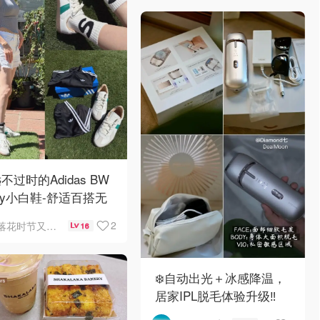
不过时的Adidas BW
my小白鞋-舒适百搭无
夸！✌️
2
落花时节又逢君
16
❄️自动出光＋冰感降温，
居家IPL脱毛体验升级‼️