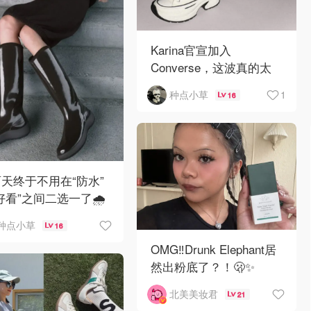
Karina官宣加入
Converse，这波真的太
配了🖤👟
1
种点小草
16
天终于不用在“防水”
好看”之间二选一了🌧️
种点小草
16
OMG‼️Drunk Elephant居
然出粉底了？！🫢✨
北美美妆君
21