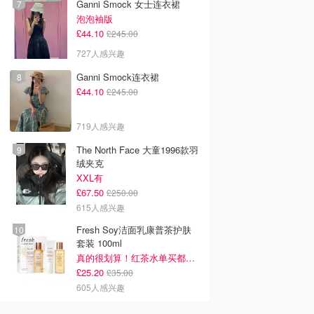
Ganni Smock 女士连衣裙
泡泡袖版
£44.10
£245.00
727人感兴趣
Ganni Smock连衣裙
£44.10
£245.00
719人感兴趣
The North Face 大童1996款羽
绒夹克
XXL有
£67.50
£250.00
615人感兴趣
Fresh Soy洁面乳康普茶护肤
套装 100ml
真的很划算！红茶水单买都要£35！
£25.20
£35.00
605人感兴趣