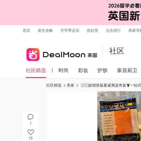
首页
新生攻略
开学季必买
抢好货
点击排行
商家导
社区
社区精选
时尚
彩妆
护肤
家居厨卫
社区精选
美食
🇺🇸缺德舅版夏威夷波奇饭🦞一站式
1
16