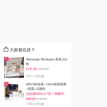
大家都在抢
Alexander McQueen 厚底小白
鞋
£121.50
£450.00
2071人感兴趣
200ml卸妆膏+100ml急救面膜
+面霜+洁颜布
总价值£204=2.7折！闭眼冲这套！
£56.00
£140.00
1588人感兴趣