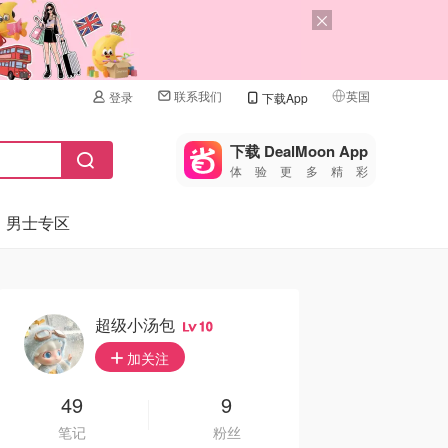
联系我们
英国
登录
下载App
🇺🇸
美国
下载 DealMoon App
体验更多精彩
🇨🇳
中国
男士专区
🇨🇦
加拿大
🇬🇧
英国
🇩🇪
德国
超级小汤包
10
🇫🇷
加关注
法国
🇮🇹
49
9
意大利
笔记
粉丝
🇦🇺
澳洲