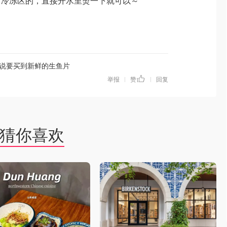
舅冷冻区的，直接开水里烫一下就可以～
说要买到新鲜的生鱼片
举报
赞
回复
|
|
猜你喜欢