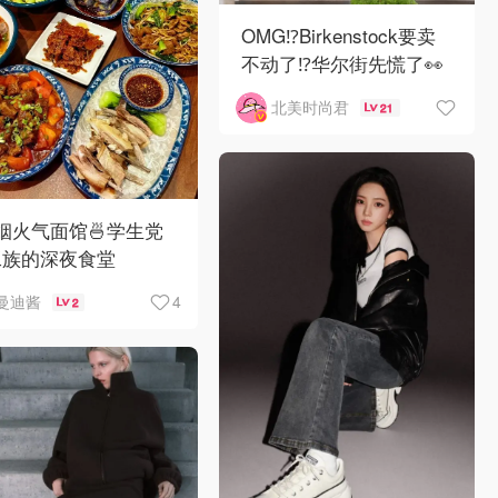
OMG⁉️Birkenstock要卖
不动了⁉华尔街先慌了👀
😱
北美时尚君
21
C烟火气面馆🍜学生党
工族的深夜食堂
4
曼迪酱
2