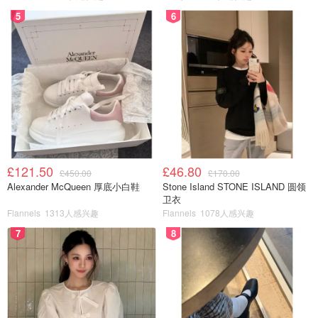
5
6
£121.50
£46.80
£450.00
£170.00
Alexander McQueen 厚底小白鞋
Stone Island STONE ISLAND 圆领
卫衣
Flannels
1313人感兴趣
Flannels
1078人感兴趣
7
8