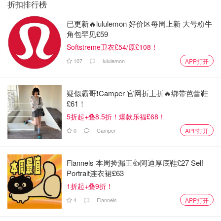
折扣排行榜
已更新🔥lululemon 好价区每周上新 大号粉牛
角包罕见£59
Softstreme卫衣£54/原£108！
107
lululemon
APP打开
疑似霸哥❗️Camper 官网折上折🔥绑带芭蕾鞋
£61！
5折起+叠8.5折！爆款乐福£68！
0
Camper
APP打开
Flannels 本周捡漏王👍阿迪厚底鞋£27 Self
Portrait连衣裙£63
1折起+叠9折！
4
Flannels
APP打开