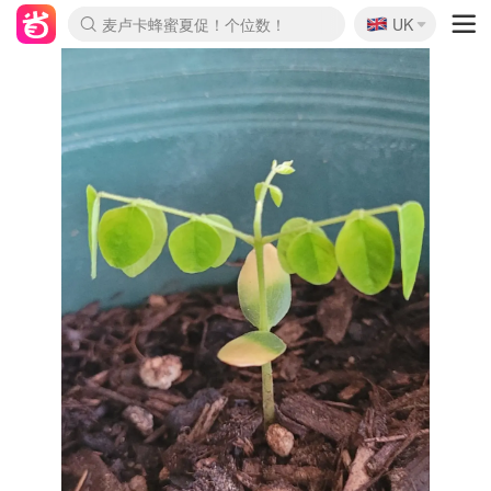
🇬🇧
Prada/Miu 4.8折！
UK
麦卢卡蜂蜜夏促！个位数！
啥？必胜客披萨5折！