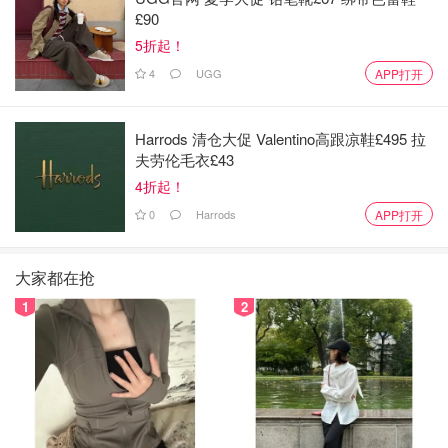
£90
5折起！
4
UGG
APP打开
Harrods 清仓大促 Valentino高跟凉鞋£495 拉
夫劳伦毛衣£43
4折起！
0
Harrods
APP打开
大家都在抢
1
2