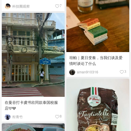
科技圈观察
7
坦帕｜夏日变奏，当我们谈及爱
情时谈论了什么
aman910316
3
在曼谷打卡虞书欣同款泰国校服
店🩵🩶
衔青竹
8