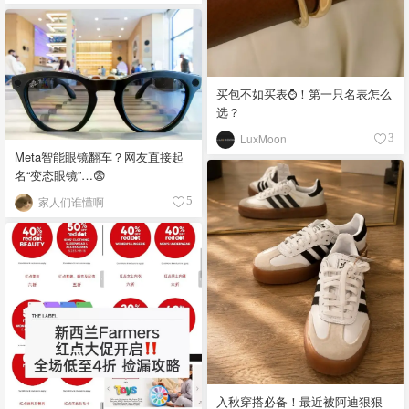
买包不如买表⌚️！第一只名表怎么
选？
LuxMoon
3
Meta智能眼镜翻车？网友直接起
名“变态眼镜”…😨
家人们谁懂啊
5
入秋穿搭必备！最近被阿迪狠狠