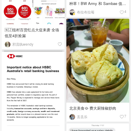
种草！BW Army 和 Sambae 值得
拥有！
布拉布拉莓
4
🇳🇿纽村百货红点大促来袭 全场
低至4折捡漏
邪流纨wendy
北京美食🥘 费大厨辣椒炒肉
丢丢乐
7