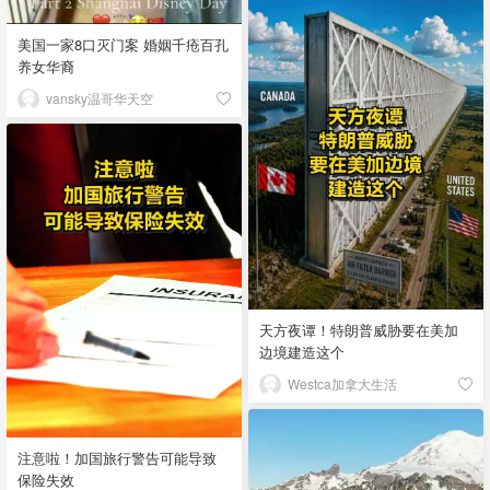
美国一家8口灭门案 婚姻千疮百孔
养女华裔
vansky温哥华天空
天方夜谭！特朗普威胁要在美加
边境建造这个
Westca加拿大生活
注意啦！加国旅行警告可能导致
保险失效