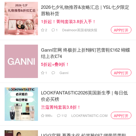
2026七夕礼物推荐&攻略汇总 | YSL七夕限定
唇釉补货
1折起！菁纯套装3.8折入手！
2
1
Dealmoon英国省钱快报
APP打开
Ganni官网 终极折上折❗️铆钉芭蕾鞋£162 蝴蝶
结上衣£74
5折起+叠9折！
1
Ganni
APP打开
LOOKFANTASTIC2026英国新生季 | 每日低
价必买榜
兰蔻菁纯套装3.8折！
999+
112
LOOKFANTASTIC.COM
APP打开
UGG官网 夏季大促 铅笔靴£67 绑带芭蕾鞋