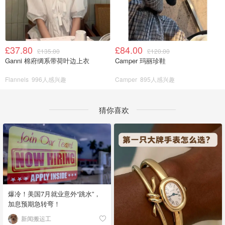
£37.80
£84.00
£135.00
£120.00
Ganni 棉府绸系带荷叶边上衣
Camper 玛丽珍鞋
Flannels
996人感兴趣
Camper
895人感兴趣
猜你喜欢
爆冷！美国7月就业意外“跳水”，
加息预期急转弯！
新闻搬运工