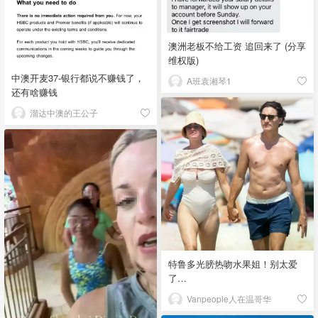
澳洲老板不给工资 追回来了 (分享
维权版)
中澳开麦37-银行都说不赚钱了，
A班袁湘琴1
还有啥赚钱
溜达中澳的王公子
特鲁多光膀热吻水果姐！别太爱
了…
Vanpeople人在温哥华