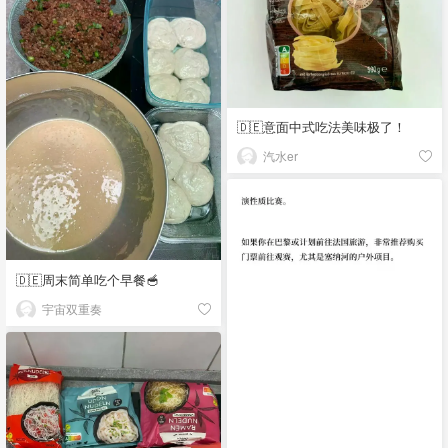
🇩🇪意面中式吃法美味极了！
汽水er
🇩🇪周末简单吃个早餐🥣
宇宙双重奏