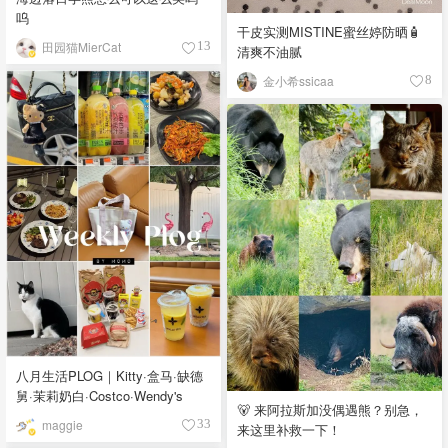
呜
干皮实测MISTINE蜜丝婷防晒🧴
田园猫MierCat
13
清爽不油腻
金小希ssicaa
8
八月生活PLOG｜Kitty·盒马·缺德
舅·茉莉奶白·Costco·Wendy's
🐻 来阿拉斯加没偶遇熊？别急，
maggie
33
来这里补救一下！