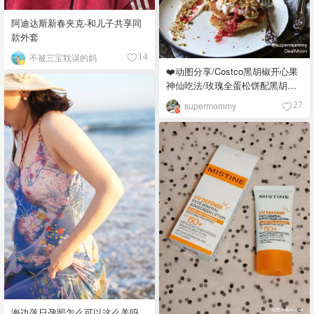
阿迪达斯新春夹克-和儿子共享同
款外套
不被三宝耽误的妈
14
❤️动图分享/Costco黑胡椒开心果
神仙吃法/玫瑰全蛋松饼配黑胡椒
开心果碎太惊艳😍
supermommy
27
海边落日孕照怎么可以这么美呜