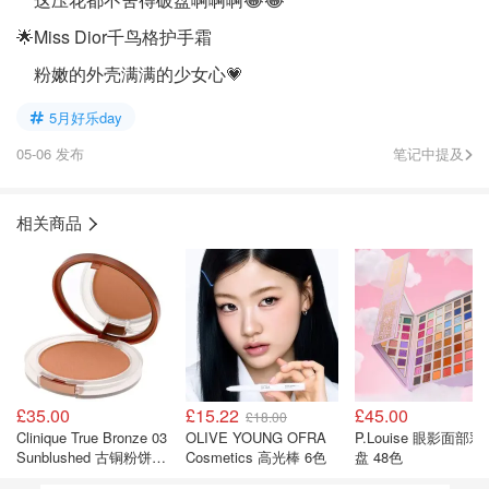
🌟Miss Dior千鸟格护手霜
粉嫩的外壳满满的少女心💗
5月好乐day
05-06 发布
笔记中提及
相关商品
£35.00
£15.22
£45.00
£18.00
Clinique True Bronze 03
OLIVE YOUNG OFRA
P.Louise 眼影面部彩
Sunblushed 古铜粉饼
Cosmetics 高光棒 6色
盘 48色
9.6g