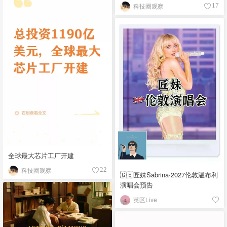
科技圈观察
17
全球最大芯片工厂开建
科技圈观察
22
🇬🇧匠妹Sabrina·2027伦敦温布利
演唱会预告
英区Live