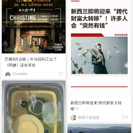
巴黎8月点映｜牛马回到工位了
《阿嬷》还在等你
CineAsia
新西兰即将迎来“跨代财富大转
移”！
新西兰发现君
2