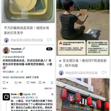
平凡到极致就是高级！德国女画
家的日常美学
鸡妹报喜法国实用信息版
1
☀️ 安全观日食！教你DIY简易投影
仪，绝不伤眼
鸡妹报喜法国实用信息版
1