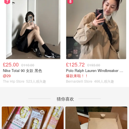
7
8
£25.00
£125.72
£110.00
£193.00
Nike Total 90 女款 黑色
Polo Ralph Lauren Windbreaker 夹克 薄款
@29
爆款来啦！！
The Hip Store
523人感兴趣
Bernardelli Store
466人感兴趣
猜你喜欢