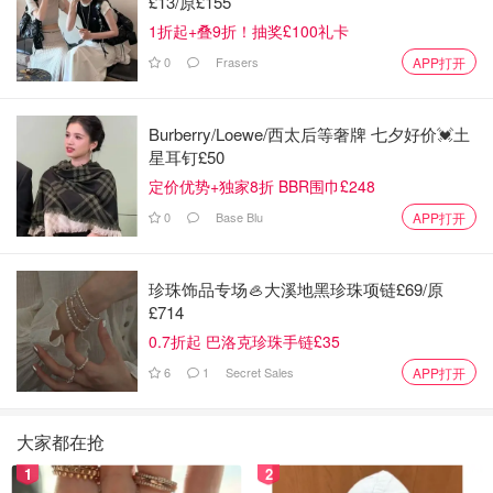
£13/原£155
1折起+叠9折！抽奖£100礼卡
0
Frasers
APP打开
Burberry/Loewe/西太后等奢牌 七夕好价💓土
星耳钉£50
定价优势+独家8折 BBR围巾£248
0
Base Blu
APP打开
珍珠饰品专场🦪大溪地黑珍珠项链£69/原
£714
0.7折起 巴洛克珍珠手链£35
6
1
Secret Sales
APP打开
大家都在抢
1
2