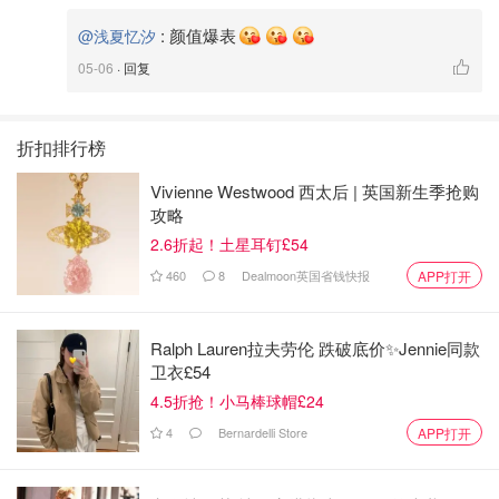
:
颜值爆表
@浅夏忆汐
05-06
· 回复
折扣排行榜
Vivienne Westwood 西太后 | 英国新生季抢购
攻略
2.6折起！土星耳钉£54
460
8
Dealmoon英国省钱快报
APP打开
Ralph Lauren拉夫劳伦 跌破底价✨Jennie同款
卫衣£54
4.5折抢！小马棒球帽£24
4
Bernardelli Store
APP打开