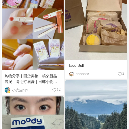
Taco Bell
aabbccc
2
购物分享｜国货美妆｜橘朵新品
唇泥｜睫毛打底膏｜日韩小物｜
眼线笔｜美甲DIY💅
小皮皮pipi
12