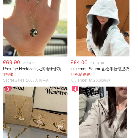
£69.90
£64.00
£714.90
£108.00
Prestige Necklace 大溪地珍珠项链 10-11mm
lululemon Scuba 宽松半拉链卫衣
1折收！！
@鸡腿妹妹
Secret Sales
2060人感兴趣
lululemon
812人感兴趣
3
4