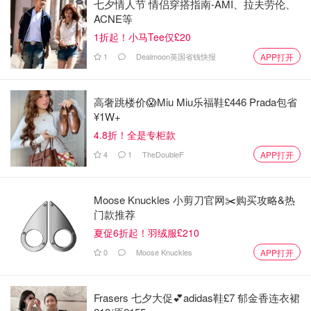
七夕情人节 情侣穿搭指南-AMI、拉夫劳伦、
ACNE等
1折起！小马Tee仅£20
1
Dealmoon英国省钱快报
APP打开
高奢跳楼价😱Miu Miu乐福鞋£446 Prada包省
¥1W+
4.8折！全是专柜款
4
1
TheDoubleF
APP打开
Moose Knuckles 小剪刀官网✂️购买攻略&热
门款推荐
夏促6折起！羽绒服£210
0
Moose Knuckles
APP打开
Frasers 七夕大促💕adidas鞋£7 郁金香连衣裙