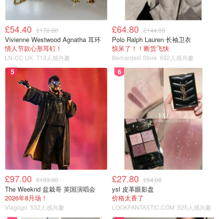
£54.40
£64.80
£170.00
£144.00
Vivienne Westwood Agnatha 耳环
Polo Ralph Lauren 长袖卫衣
情人节款心形耳钉！
惊呆了！！断货飞快
LN-CC UK
713人感兴趣
Bernardelli Store
692人感兴趣
5
6
£97.00
£27.80
£103.00
£54.00
The Weeknd 盆栽哥 英国演唱会
ysl 皮革眼影盘
2026年8月场！
价格太香了
Viagogo
532人感兴趣
LOOKFANTASTIC.COM
525人感兴趣