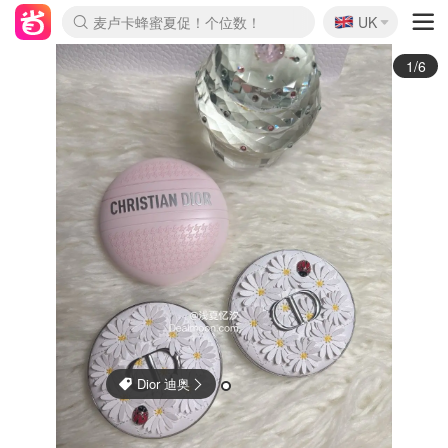
🇬🇧
Prada/Miu 4.8折！
UK
麦卢卡蜂蜜夏促！个位数！
啥？必胜客披萨5折！
2/6