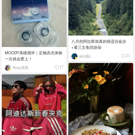
八月的阿拉斯加真的很适合徒步
+看三文鱼回游😬
MOODY美瞳测评｜定轴高光体验
abc個c
21
一次就会爱上！
Roxy克西
17