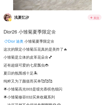
浅夏忆汐
关注
Dior26 小雏菊夏季限定🌼
Dior 迪奥
小雏菊夏季限定🌼
这次的限定小雏菊压花真的是美炸了🔥
小雏菊是立体的皮革花朵🌼💕
还有超级可爱的七星瓢虫🐞
夏日的氛围感十足🏝️
纯粹又为了颜值而买单🥰🥰🥰
🌟小雏菊高光003是缎光香槟色细闪
🌟小雏菊修容032买来收藏系列
这压花都不舍得破盘啊啊啊😂😂