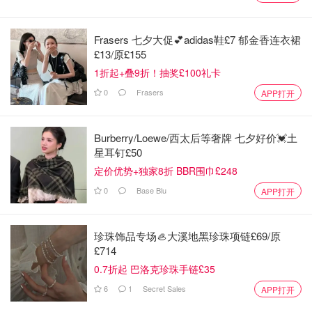
Frasers 七夕大促💕adidas鞋£7 郁金香连衣裙
£13/原£155
1折起+叠9折！抽奖£100礼卡
0
Frasers
APP打开
Burberry/Loewe/西太后等奢牌 七夕好价💓土
星耳钉£50
定价优势+独家8折 BBR围巾£248
0
Base Blu
APP打开
珍珠饰品专场🦪大溪地黑珍珠项链£69/原
£714
0.7折起 巴洛克珍珠手链£35
6
1
Secret Sales
APP打开