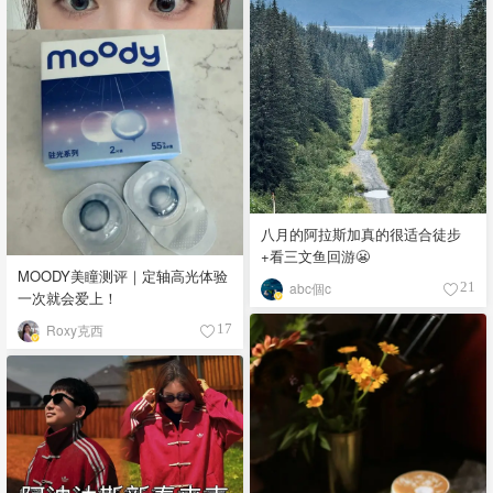
八月的阿拉斯加真的很适合徒步
+看三文鱼回游😬
MOODY美瞳测评｜定轴高光体验
abc個c
21
一次就会爱上！
Roxy克西
17