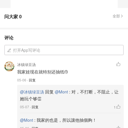
问大家
0
全部
评论
打开App写评论
冰镇绿豆汤
我家娃现在就特别还抽纸巾
05-06
· 回复
回复
:
对，不打断，不阻止，让
@冰镇绿豆汤
@Mont
她玩个够👏
05-07
· 回复
1
:
我家的也是，所以讓他抽個夠！
@Mont