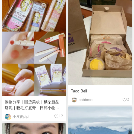
Taco Bell
aabbccc
2
购物分享｜国货美妆｜橘朵新品
唇泥｜睫毛打底膏｜日韩小物｜
眼线笔｜美甲DIY💅
小皮皮pipi
12