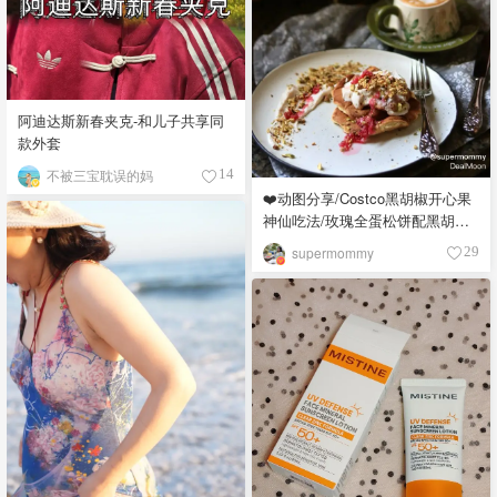
阿迪达斯新春夹克-和儿子共享同
款外套
不被三宝耽误的妈
14
❤️动图分享/Costco黑胡椒开心果
神仙吃法/玫瑰全蛋松饼配黑胡椒
开心果碎太惊艳😍
supermommy
29