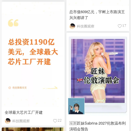
总市值609亿元，宇树上市路演王
兴兴都讲了
科技圈观察
17
全球最大芯片工厂开建
科技圈观察
22
🇬🇧匠妹Sabrina·2027伦敦温布利
演唱会预告