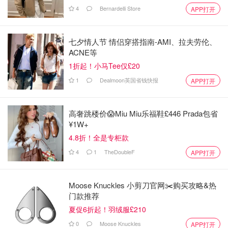
4
Bernardelli Store
APP打开
七夕情人节 情侣穿搭指南-AMI、拉夫劳伦、
ACNE等
1折起！小马Tee仅£20
1
Dealmoon英国省钱快报
APP打开
高奢跳楼价😱Miu Miu乐福鞋£446 Prada包省
¥1W+
4.8折！全是专柜款
4
1
TheDoubleF
APP打开
Moose Knuckles 小剪刀官网✂️购买攻略&热
门款推荐
夏促6折起！羽绒服£210
0
Moose Knuckles
APP打开