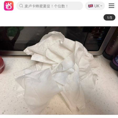
🇬🇧
Prada/Miu 4.8折！
UK
麦卢卡蜂蜜夏促！个位数！
啥？必胜客披萨5折！
2/5