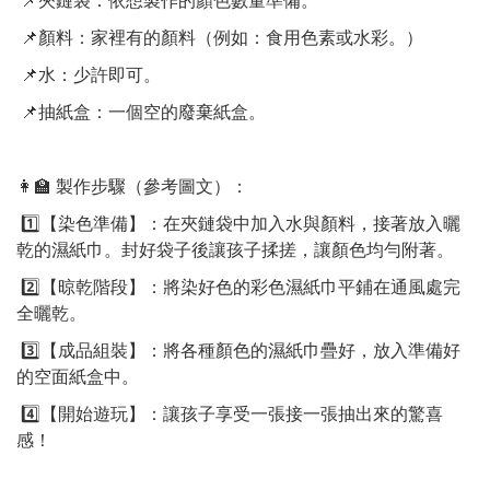
📌顏料：家裡有的顏料（例如：食用色素或水彩。）
📌水：少許即可。
📌抽紙盒：一個空的廢棄紙盒。
👩‍🏫 製作步驟（參考圖文）：
1️⃣【染色準備】：在夾鏈袋中加入水與顏料，接著放入曬
乾的濕紙巾。封好袋子後讓孩子揉搓，讓顏色均勻附著。
2️⃣【晾乾階段】：將染好色的彩色濕紙巾平鋪在通風處完
全曬乾。
3️⃣【成品組裝】：將各種顏色的濕紙巾疊好，放入準備好
的空面紙盒中。
4️⃣【開始遊玩】：讓孩子享受一張接一張抽出來的驚喜
感！