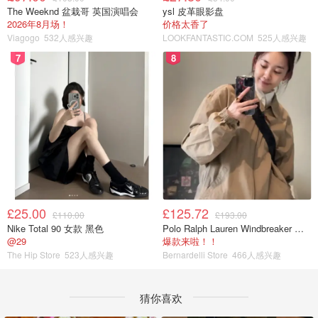
The Weeknd 盆栽哥 英国演唱会
ysl 皮革眼影盘
2026年8月场！
价格太香了
Viagogo
532人感兴趣
LOOKFANTASTIC.COM
525人感兴趣
7
8
£25.00
£125.72
£110.00
£193.00
Nike Total 90 女款 黑色
Polo Ralph Lauren Windbreaker 夹克 薄款
@29
爆款来啦！！
The Hip Store
523人感兴趣
Bernardelli Store
466人感兴趣
猜你喜欢