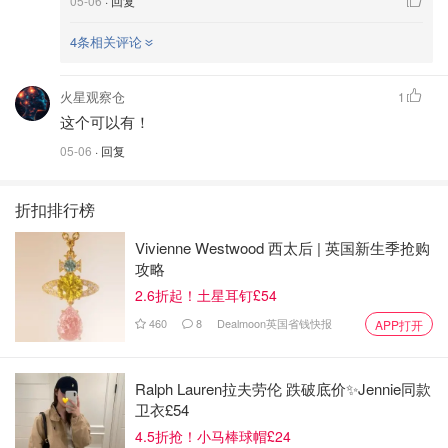
05-06
· 回复
4条相关评论
火星观察仓
1
这个可以有！
05-06
· 回复
折扣排行榜
Vivienne Westwood 西太后 | 英国新生季抢购
攻略
2.6折起！土星耳钉£54
460
8
Dealmoon英国省钱快报
APP打开
Ralph Lauren拉夫劳伦 跌破底价✨Jennie同款
卫衣£54
4.5折抢！小马棒球帽£24