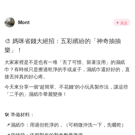
Mont
关注
🎨 媽咪省錢大絕招：五彩繽紛的「神奇抽抽
樂」！
大家家裡是不是也有一堆「丟了可惜、留著沒用」的濕紙
巾？有時候只是擦過乾淨的手或桌子，濕紙巾還好好的，直
接丟掉真的好心疼。
今天來分享一個”超簡單、不花錢”的小玩具製作法，讓這些
「二手的」濕紙巾華麗變身！
🛠️ 準備材料：
📌濕紙巾：用過但乾淨的，（可稍微沖洗一下，先曬乾）
📌夾鏈袋：依想製作的顏色數量準備。