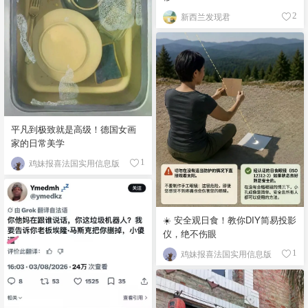
新西兰发现君
2
平凡到极致就是高级！德国女画
家的日常美学
鸡妹报喜法国实用信息版
1
☀️ 安全观日食！教你DIY简易投影
仪，绝不伤眼
鸡妹报喜法国实用信息版
1