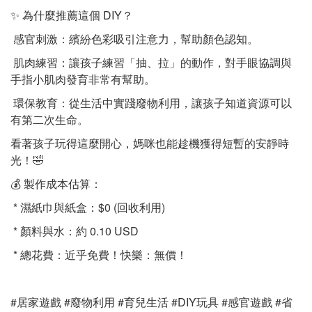
✨ 為什麼推薦這個 DIY？
感官刺激：繽紛色彩吸引注意力，幫助顏色認知。
肌肉練習：讓孩子練習「抽、拉」的動作，對手眼協調與
手指小肌肉發育非常有幫助。
環保教育：從生活中實踐廢物利用，讓孩子知道資源可以
有第二次生命。
看著孩子玩得這麼開心，媽咪也能趁機獲得短暫的安靜時
光！🤣
💰 製作成本估算：
* 濕紙巾與紙盒：$0 (回收利用)
* 顏料與水：約 0.10 USD
* 總花費：近乎免費！快樂：無價！
#居家遊戲 #廢物利用 #育兒生活 #DIY玩具 #感官遊戲 #省