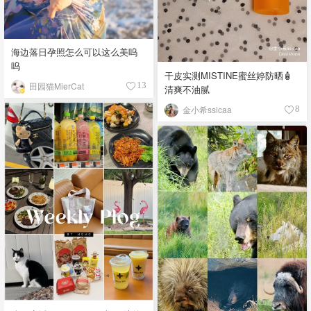
海边落日孕照怎么可以这么美呜
呜
干皮实测MISTINE蜜丝婷防晒🧴
田园猫MierCat
13
清爽不油腻
金小希ssicaa
8