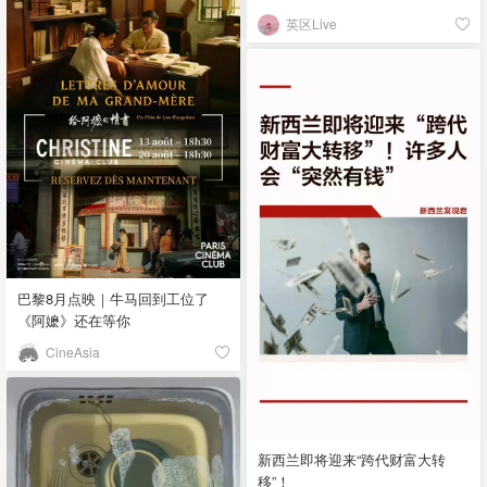
英区Live
巴黎8月点映｜牛马回到工位了
《阿嬷》还在等你
CineAsia
新西兰即将迎来“跨代财富大转
移”！