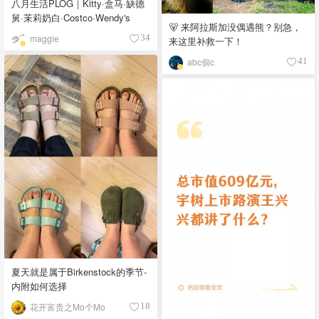
八月生活PLOG｜Kitty·盒马·缺德
舅·茉莉奶白·Costco·Wendy's
🐻 来阿拉斯加没偶遇熊？别急，
maggie
34
来这里补救一下！
abc個c
41
夏天就是属于Birkenstock的季节-
内附如何选择
花开富贵之Mo个Mo
18