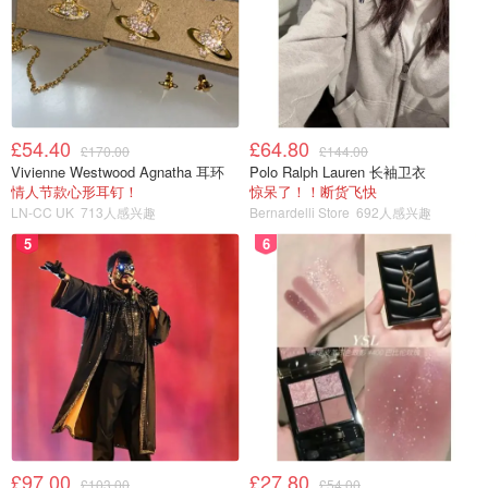
£54.40
£64.80
£170.00
£144.00
Vivienne Westwood Agnatha 耳环
Polo Ralph Lauren 长袖卫衣
情人节款心形耳钉！
惊呆了！！断货飞快
LN-CC UK
713人感兴趣
Bernardelli Store
692人感兴趣
5
6
£97.00
£27.80
£103.00
£54.00