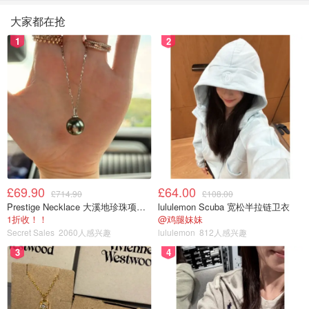
大家都在抢
1
2
£69.90
£64.00
£714.90
£108.00
Prestige Necklace 大溪地珍珠项链 10-11mm
lululemon Scuba 宽松半拉链卫衣
1折收！！
@鸡腿妹妹
Secret Sales
2060人感兴趣
lululemon
812人感兴趣
3
4