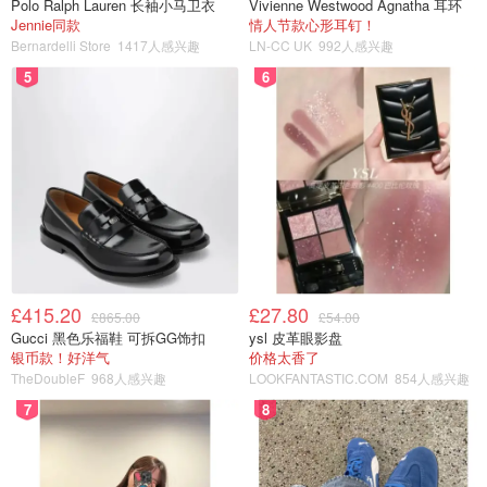
Polo Ralph Lauren 长袖小马卫衣
Vivienne Westwood Agnatha 耳环
Jennie同款
情人节款心形耳钉！
Bernardelli Store
1417人感兴趣
LN-CC UK
992人感兴趣
5
6
£415.20
£27.80
£865.00
£54.00
Gucci 黑色乐福鞋 可拆GG饰扣
ysl 皮革眼影盘
银币款！好洋气
价格太香了
TheDoubleF
968人感兴趣
LOOKFANTASTIC.COM
854人感兴趣
7
8