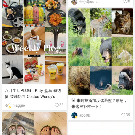
金小希ssicaa
8
八月生活PLOG｜Kitty·盒马·缺德
舅·茉莉奶白·Costco·Wendy's
🐻 来阿拉斯加没偶遇熊？别急，
maggie
33
来这里补救一下！
abc個c
39