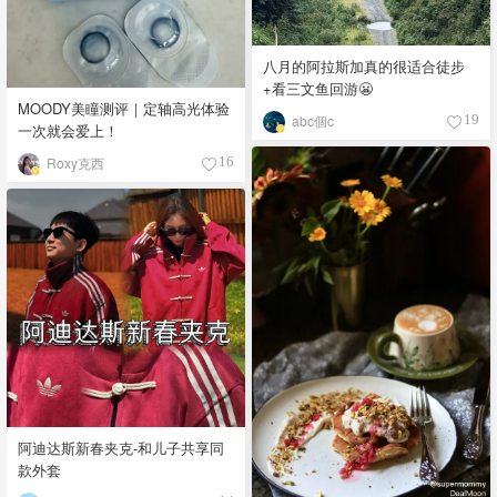
八月的阿拉斯加真的很适合徒步
+看三文鱼回游😬
MOODY美瞳测评｜定轴高光体验
abc個c
19
一次就会爱上！
Roxy克西
16
阿迪达斯新春夹克-和儿子共享同
款外套