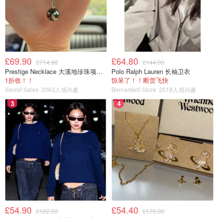
£69.90
£64.80
£714.90
£144.00
Prestige Necklace 大溪地珍珠项链 10-11mm
Polo Ralph Lauren 长袖卫衣
1折收！！
惊呆了！！断货飞快
Secret Sales
2063人感兴趣
Bernardelli Store
2018人感兴趣
3
4
£54.90
£54.40
£122.00
£170.00