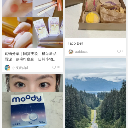
Taco Bell
aabbccc
2
购物分享｜国货美妆｜橘朵新品
唇泥｜睫毛打底膏｜日韩小物｜
眼线笔｜美甲DIY💅
小皮皮pipi
10