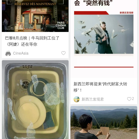
巴黎8月点映｜牛马回到工位了
《阿嬷》还在等你
CineAsia
新西兰即将迎来“跨代财富大转
移”！
新西兰发现君
2