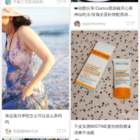
不被三宝耽误的妈
14
❤️动图分享/Costco黑胡椒开心果
神仙吃法/玫瑰全蛋松饼配黑胡椒
开心果碎太惊艳😍
supermommy
27
海边落日孕照怎么可以这么美呜
呜
干皮实测MISTINE蜜丝婷防晒🧴
田园猫MierCat
13
清爽不油腻