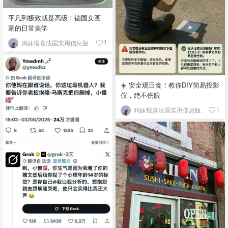
平凡到极致就是高级！德国女画
家的日常美学
鸡妹报喜法国实用信息版
1
☀️ 安全观日食！教你DIY简易投影
仪，绝不伤眼
鸡妹报喜法国实用信息版
1