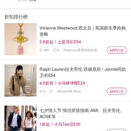
折扣排行榜
Vivienne Westwood 西太后 | 英国新生季抢购
攻略
2.6折起！土星耳钉£54
460
8
Dealmoon英国省钱快报
APP打开
Ralph Lauren拉夫劳伦 跌破底价✨Jennie同款
卫衣£54
4.5折抢！小马棒球帽£24
4
Bernardelli Store
APP打开
七夕情人节 情侣穿搭指南-AMI、拉夫劳伦、
ACNE等
1折起！小马Tee仅£20