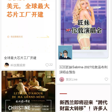
全球最大芯片工厂开建
科技圈观察
22
🇬🇧匠妹Sabrina·2027伦敦温布利
演唱会预告
英区Live