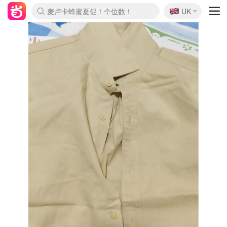
🇬🇧
Prada/Miu 4.8折！
UK
麦卢卡蜂蜜夏促！个位数！
啥？必胜客披萨5折！