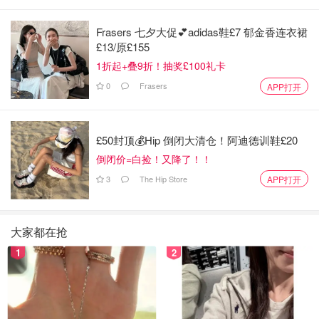
Frasers 七夕大促💕adidas鞋£7 郁金香连衣裙
£13/原£155
1折起+叠9折！抽奖£100礼卡
0
Frasers
APP打开
£50封顶💰Hip 倒闭大清仓！阿迪德训鞋£20
倒闭价=白捡！又降了！！
3
The Hip Store
APP打开
大家都在抢
1
2