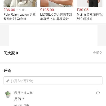
£36.00
£105.00
£39.95
£79.00
Polo Ralph Lauren 男童
LILYSILK 弹力缎面不对
Muji 女装双面磨毛法
长袖衬衫 Oxford
称真丝上衣 单肩设计
绒立领衬衫
问大家
0
全部
评论
打开App写评论
我是个仙人掌
男装？
05-05
· 回复