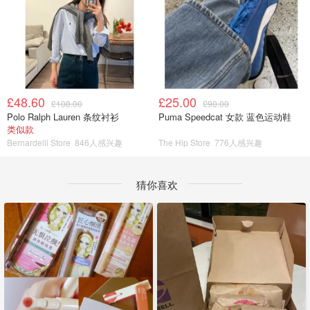
£48.60
£25.00
£108.00
£90.00
Polo Ralph Lauren 条纹衬衫
Puma Speedcat 女款 蓝色运动鞋
类似款
Bernardelli Store
846人感兴趣
The Hip Store
776人感兴趣
猜你喜欢