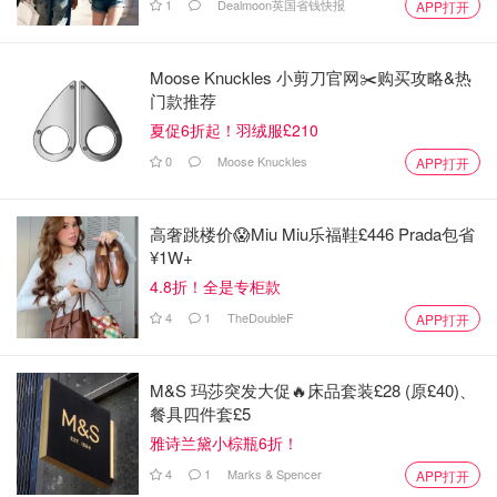
1
Dealmoon英国省钱快报
APP打开
Moose Knuckles 小剪刀官网✂️购买攻略&热
门款推荐
夏促6折起！羽绒服£210
0
Moose Knuckles
APP打开
高奢跳楼价😱Miu Miu乐福鞋£446 Prada包省
¥1W+
4.8折！全是专柜款
4
1
TheDoubleF
APP打开
M&S 玛莎突发大促🔥床品套装£28 (原£40)、
餐具四件套£5
雅诗兰黛小棕瓶6折！
4
1
Marks & Spencer
APP打开