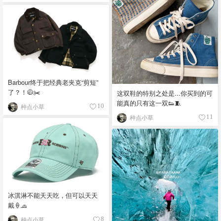
Barbour终于把经典老夹克“剪短”
了？！🧥✂️
这双鞋的特别之处是...你买到的可
能真的只有这一双👟🧵
种点小草
10
种点小草
11
冰淇淋不能天天吃，但可以天天
戴🍦🧢
种点小草
8