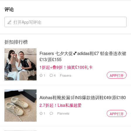
评论
打开App写评论
折扣排行榜
Frasers 七夕大促💕adidas鞋£7 郁金香连衣裙
£13/原£155
1折起+叠9折！抽奖£100礼卡
1
4
Frasers
APP打开
Alohas鞋靴捡漏🛒INS爆款德训鞋£49/原£180
2.7折起！Lisa私服超爱
1
Flannels
APP打开