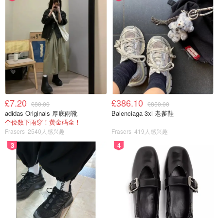
£7.20
£386.10
£80.00
£850.00
adidas Originals 厚底雨靴
Balenciaga 3xl 老爹鞋
个位数下雨穿！黄金码全！
Frasers
2540人感兴趣
Frasers
419人感兴趣
3
4