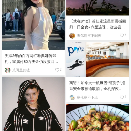
【就在8/12】英仙座流星雨震撼回
归！日全食+六星连珠，这波极致
浪漫别错过
查尔斯河不眠夜
3
失踪3年的百万网红雅典娜传噩
耗，家属付80万美金仍没救回，
闺蜜至今潜逃！
瓜田里的猹
2
离谱！加拿大一航班因“熊孩子”拒
系安全带被迫取消，全机深夜滞
留！
多伦多不下班
1