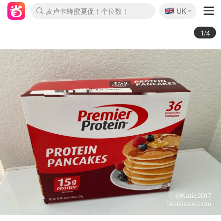
🇬🇧
Prada/Miu 4.8折！
UK
麦卢卡蜂蜜夏促！个位数！
啥？必胜客披萨5折！
2/4