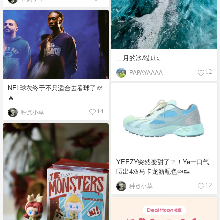
二月的冰岛🇮🇸
PAPAYAAAA
12
NFL球衣终于不只适合去看球了🏈
🔥
种点小草
14
YEEZY突然变甜了？！Ye一口气
晒出4双马卡龙新配色🍬👟
种点小草
12