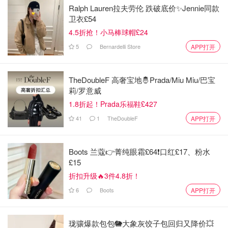
Ralph Lauren拉夫劳伦 跌破底价✨Jennie同款
卫衣£54
4.5折抢！小马棒球帽£24
5
Bernardelli Store
APP打开
TheDoubleF 高奢宝地🤴Prada/Miu Miu/巴宝
莉/罗意威
1.8折起！Prada乐福鞋£427
41
1
TheDoubleF
APP打开
Boots 兰蔻👉菁纯眼霜£64❗口红£17、粉水
£15
折扣升级🔥3件4.8折！
6
Boots
APP打开
珑骧爆款包包🐘大象灰饺子包回归又降价💥