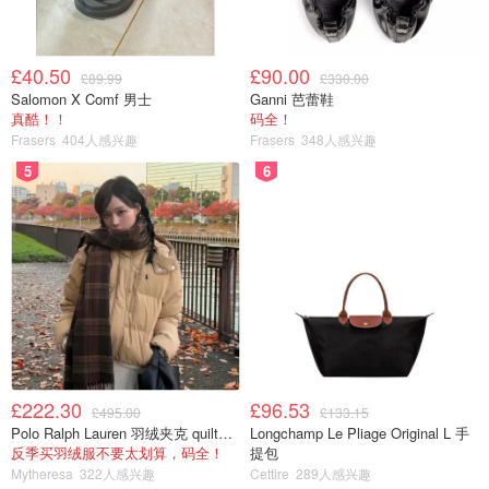
£40.50
£90.00
£89.99
£330.00
Salomon X Comf 男士
Ganni 芭蕾鞋
真酷！！
码全！
Frasers
404人感兴趣
Frasers
348人感兴趣
5
6
£222.30
£96.53
£495.00
£133.15
Polo Ralph Lauren 羽绒夹克 quilted款
Longchamp Le Pliage Original L 手
反季买羽绒服不要太划算，码全！
提包
Mytheresa
322人感兴趣
Cettire
289人感兴趣