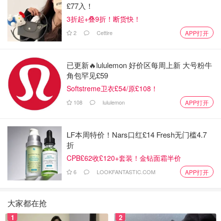
£77入！
3折起+叠9折！断货快！
2
Cettire
APP打开
已更新🔥lululemon 好价区每周上新 大号粉牛
角包罕见£59
Softstreme卫衣£54/原£108！
108
lululemon
APP打开
LF本周特价！Nars口红£14 Fresh无门槛4.7
折
CPB£62收£120+套装！金钻面霜半价
6
LOOKFANTASTIC.COM
APP打开
大家都在抢
1
2