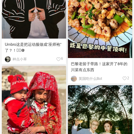
Umbro这是把运动服做成“巫师袍”
了？！🧙‍♂️⚽️
种点小草
6
巴黎老留子带路！这家开了8年的
川菜有点东西
英国吃什么Bot
2