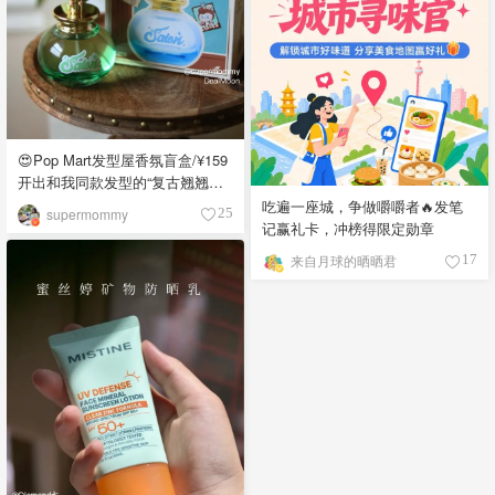
😍Pop Mart发型屋香氛盲盒/¥159
开出和我同款发型的“复古翘翘头”
😍
吃遍一座城，争做嚼嚼者🔥发笔
supermommy
25
记赢礼卡，冲榜得限定勋章
来自月球的晒晒君
17