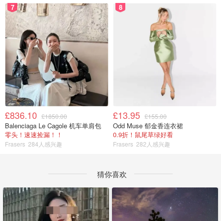
7
8
£836.10
£13.95
£1850.00
£155.00
Balenciaga Le Cagole 机车单肩包
Odd Muse 郁金香连衣裙
零头！速速捡漏！！
0.9折！鼠尾草绿好看
Frasers
284人感兴趣
Frasers
282人感兴趣
猜你喜欢