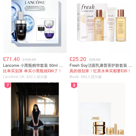
£71.40
£25.20
£102.00
£35.00
Lancome 小黑瓶精华套装 50ml 价值£162
Fresh Soy洁面乳康普茶护肤套装 100ml
比单买划算 单买小黑瓶就£80了！
真的很划算！红茶水单买都要£35！
Lancôme UK
632人感兴趣
Boots
584人感兴趣
7
8