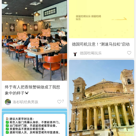
德国司机注意！“测速马拉松”启动
德国吃喝玩乐
终于有人把香辣蟹锅做成了我想
象中的样子🦀
洛杉矶经典男孩
7