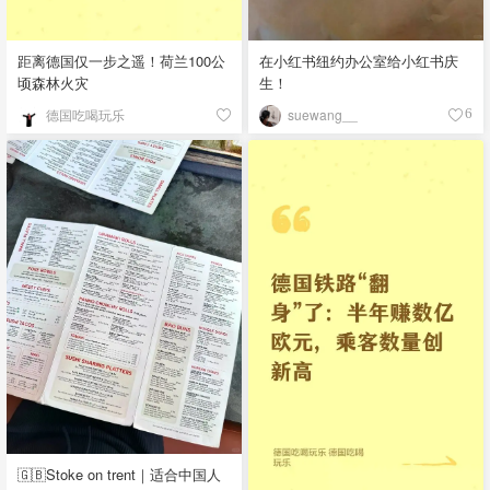
距离德国仅一步之遥！荷兰100公
在小红书纽约办公室给小红书庆
顷森林火灾
生！
德国吃喝玩乐
suewang__
6
🇬🇧Stoke on trent｜适合中国人