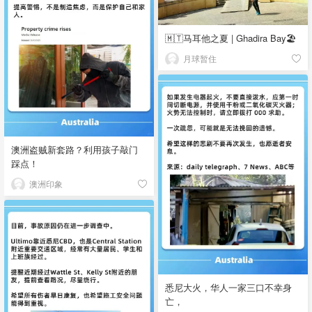
🇲🇹马耳他之夏 | Ghadira Bay🏖️
月球暂住
澳洲盗贼新套路？利用孩子敲门
踩点！
澳洲印象
悉尼大火，华人一家三口不幸身
亡，