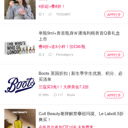
4折起+叠8折！
1
TESSABIT
APP打开
单瓶9ml+兽首瓶身🚨潘海利根兽首Q香礼盒
上市
叠9折+送3小样！仅£36/瓶
2
Penhaligon's
APP打开
Boots 英国折扣 | 新生季学生优惠、积分、必
买清单
兰蔻买3免1！大牌美妆7.2折
999+
117
Boots
APP打开
Cult Beauty奢牌解禁🔴祖玛珑、Le Labo6.5折
爽买！
今年首次参加💥£10礼卡免费拿