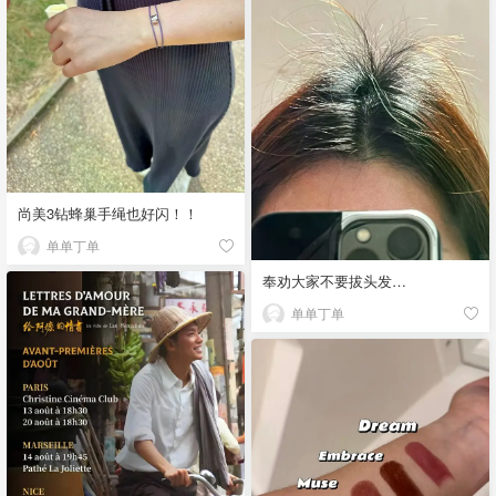
尚美3钻蜂巢手绳也好闪！！
单单丁单
奉劝大家不要拔头发…
单单丁单