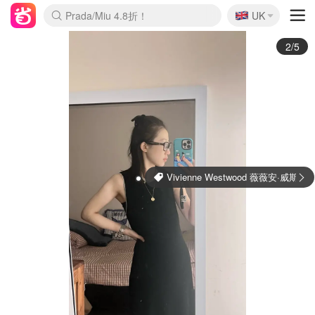
🇬🇧
Prada/Miu 4.8折！
UK
麦卢卡蜂蜜夏促！个位数！
啥？必胜客披萨5折！
3/5
伍德