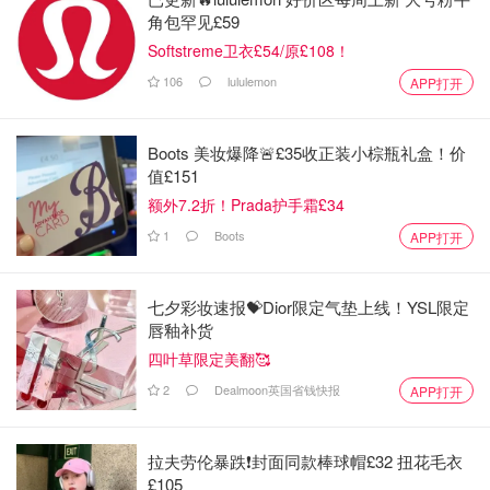
角包罕见£59
Softstreme卫衣£54/原£108！
106
lululemon
APP打开
Boots 美妆爆降🚨£35收正装小棕瓶礼盒！价
值£151
额外7.2折！Prada护手霜£34
1
Boots
APP打开
七夕彩妆速报💝Dior限定气垫上线！YSL限定
唇釉补货
四叶草限定美翻🥰
2
Dealmoon英国省钱快报
APP打开
拉夫劳伦暴跌❗️封面同款棒球帽£32 扭花毛衣
£105