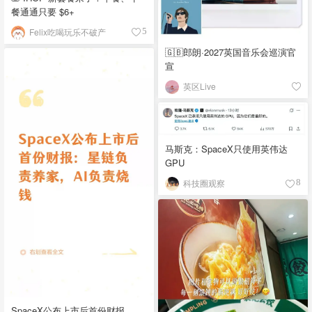
餐通通只要 $6+
Felix吃喝玩乐不破产
5
🇬🇧郎朗·2027英国音乐会巡演官
宣
英区Live
马斯克：SpaceX只使用英伟达
GPU
科技圈观察
8
SpaceX公布上市后首份财报