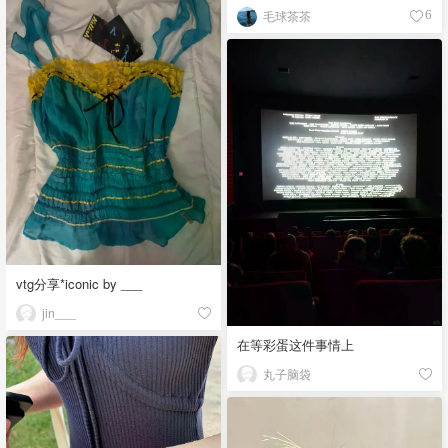
毛球茶茶
6
vtg分享*iconic by ___
jin___
在等彩蛋这件事情上
丸子脑袋