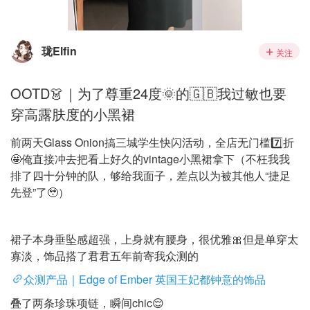
珑Elfin
关注
OOTD👗｜为了尊重24度🌞的🇬🇧我过敏也要
穿高露肤度的小黑裙
前两天Glass Onion搞三城学生快闪活动，全店无门槛7️⃣折
🤩俺直接冲去把看上好久的vintage小黑裙拿下（不枉我我
排了四十分钟的队，够给我面子，差点以为被其他人“捷足
先登”了🥹）
裙子本身垂坠感超强，上身就有腰身，很优雅🎀但是单穿太
寡淡，饰品搭了君君五年前寄我众测的
众测产品｜Edge of Ember 英国王妃都钟意的饰品
叠了两条珍珠项链，瞬间chic😌