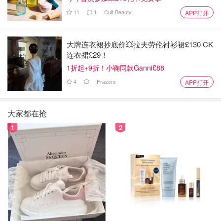
11
1
Cult Beauty
APP打开
大牌连衣裙抄底价💥拉夫劳伦衬衫裙£130 CK
连衣裙£29！
1折起+9折！小鞠同款Ganni£88
4
Frasers
APP打开
大家都在抢
1
2