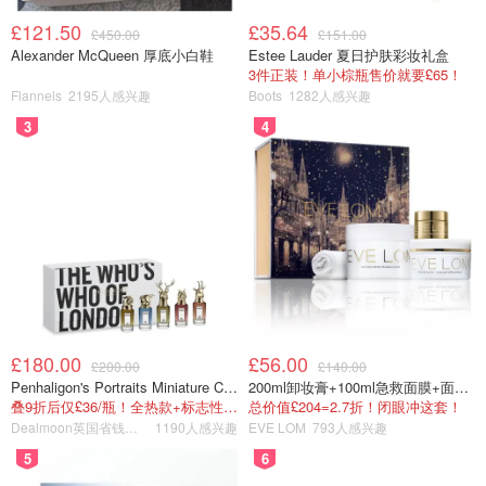
£121.50
£35.64
£450.00
£151.00
Alexander McQueen 厚底小白鞋
Estee Lauder 夏日护肤彩妆礼盒
3件正装！单小棕瓶售价就要£65！
Flannels
2195人感兴趣
Boots
1282人感兴趣
3
4
£180.00
£56.00
£200.00
£140.00
Penhaligon's Portraits Miniature Collection 香氛套装 5瓶装
200ml卸妆膏+100ml急救面膜+面霜+洁颜布
叠9折后仅£36/瓶！全热款+标志性兽首头
总价值£204=2.7折！闭眼冲这套！
Dealmoon英国省钱快报
1190人感兴趣
EVE LOM
793人感兴趣
5
6