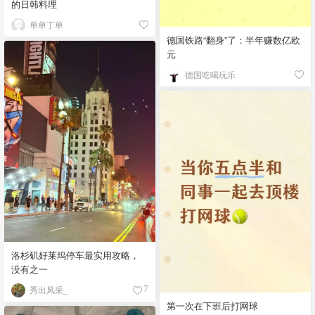
的日韩料理
单单丁单
德国铁路“翻身”了：半年赚数亿欧
元
德国吃喝玩乐
洛杉矶好莱坞停车最实用攻略，
没有之一
秀出风采_
7
第一次在下班后打网球