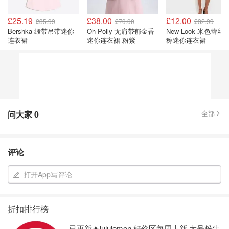
£25.19
£38.00
£12.00
£35.99
£70.00
£32.99
Bershka 缎带吊带迷你
Oh Polly 无肩带郁金香
New Look 米色蕾丝
连衣裙
迷你连衣裙 粉紫
称迷你连衣裙
问大家
0
全部
评论
打开App写评论
折扣排行榜
已更新🔥lululemon 好价区每周上新 大号粉牛