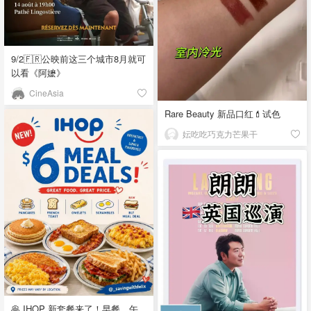
9/2🇫🇷公映前这三个城市8月就可
以看《阿嬷》
CineAsia
Rare Beauty 新品口红💄试色
妘吃吃巧克力芒果干
🥞 IHOP 新套餐来了！早餐、午