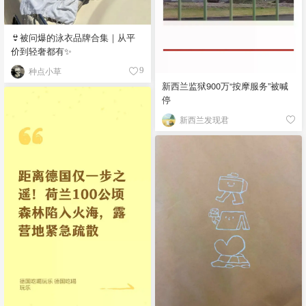
👙被问爆的泳衣品牌合集｜从平
价到轻奢都有✨
种点小草
9
新西兰监狱900万“按摩服务”被喊
停
新西兰发现君