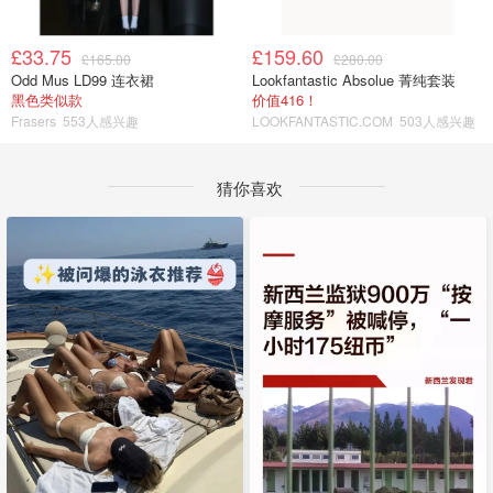
£33.75
£159.60
£165.00
£280.00
Odd Mus LD99 连衣裙
Lookfantastic Absolue 菁纯套装
黑色类似款
价值416！
Frasers
553人感兴趣
LOOKFANTASTIC.COM
503人感兴趣
猜你喜欢