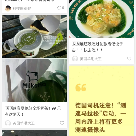
科技圈观察
6
🇬🇧谁还没吃过伦敦袁记饺子
🥟！！快去吃！！
英国羊毛大王
🇬🇧迷客夏伦敦全场奶茶1.99 只
有这两天！
英国羊毛大王