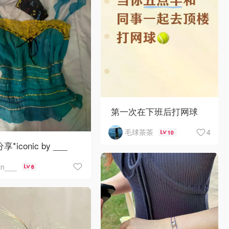
第一次在下班后打网球
4
毛球茶茶
10
分享*iconic by ___
jin___
6