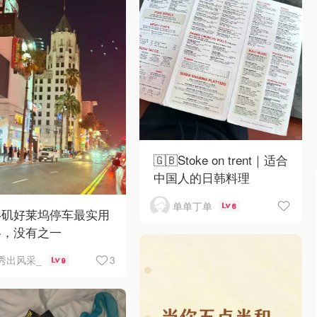
🇬🇧Stoke on trent｜适合
中国人的日韩料理
单单丁单
6
杉矶好莱坞停车最实用
略，没有之一
3
秀出风采_
9