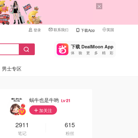
联系我们
英国
登录
下载App
🇺🇸
美国
下载 DealMoon App
体验更多精彩
🇨🇳
中国
男士专区
🇨🇦
加拿大
🇬🇧
英国
🇩🇪
德国
蜗牛也是牛哟
21
🇫🇷
加关注
法国
🇮🇹
2911
615
意大利
笔记
粉丝
🇦🇺
澳洲