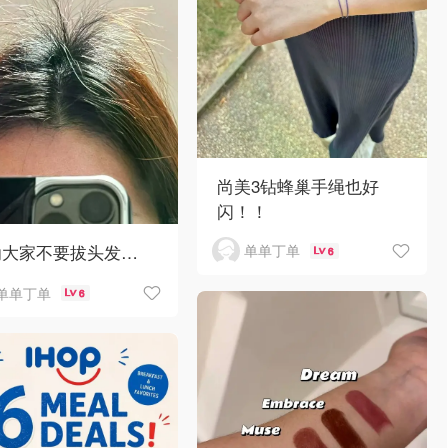
尚美3钻蜂巢手绳也好
闪！！
劝大家不要拔头发…
单单丁单
6
单单丁单
6