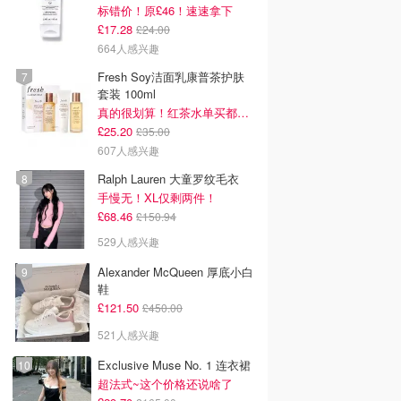
标错价！原£46！速速拿下
£17.28
£24.00
664人感兴趣
Fresh Soy洁面乳康普茶护肤
套装 100ml
真的很划算！红茶水单买都要£35！
£25.20
£35.00
607人感兴趣
Ralph Lauren 大童罗纹毛衣
手慢无！XL仅剩两件！
£68.46
£150.94
529人感兴趣
Alexander McQueen 厚底小白
鞋
£121.50
£450.00
521人感兴趣
Exclusive Muse No. 1 连衣裙
超法式~这个价格还说啥了