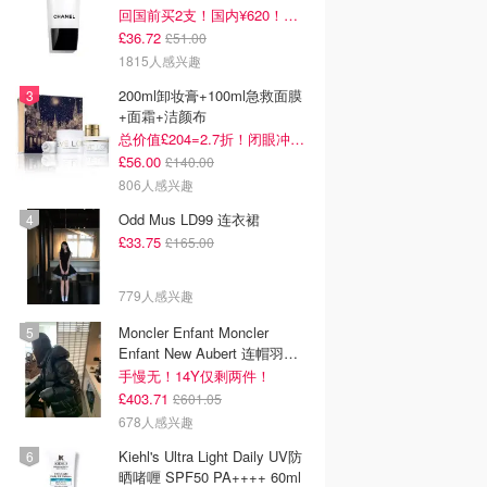
回国前买2支！国内¥620！立省近一半！
£36.72
£51.00
1815人感兴趣
200ml卸妆膏+100ml急救面膜
+面霜+洁颜布
总价值£204=2.7折！闭眼冲这套！
£56.00
£140.00
806人感兴趣
Odd Mus LD99 连衣裙
£33.75
£165.00
779人感兴趣
Moncler Enfant Moncler
Enfant New Aubert 连帽羽绒
服
手慢无！14Y仅剩两件！
£403.71
£601.05
678人感兴趣
Kiehl's Ultra Light Daily UV防
晒啫喱 SPF50 PA++++ 60ml