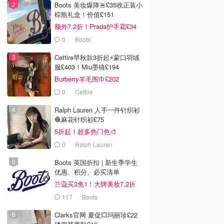
Boots 美妆爆降🚨£35收正装小
棕瓶礼盒！价值£151
额外7.2折！Prada护手霜£34
0
Boots
Cettire早秋款3折起⚡️蒙口羽绒
服£403！Miu墨镜£194
Burberry羊毛围巾£202
0
Cettire
Ralph Lauren 人手一件针织衫
🧶麻花针织衫£75
5折起！超多热门色🎨
0
Ralph Lauren
Boots 英国折扣 | 新生季学生
优惠、积分、必买清单
兰蔻买3免1！大牌美妆7.2折
117
Boots
Clarks官网 夏促💥玛丽珍£22