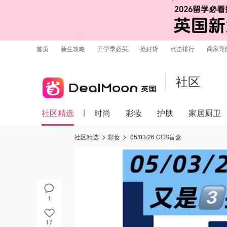
首页
新生攻略
开学季必买
抢好货
点击排行
商家导
社区
社区精选
时尚
彩妆
护肤
家居厨卫
社区精选
彩妆
05/03/26 CCS盲盒
1
17