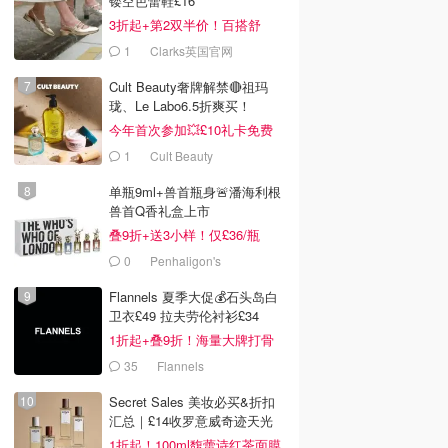
镂空芭蕾鞋£16
3折起+第2双半价！百搭舒
服！
1
Clarks英国官网
Cult Beauty奢牌解禁🔴祖玛
珑、Le Labo6.5折爽买！
9
£116.25
£121.95
£95.00
£121.95
今年首次参加💥£10礼卡免费
lam Black Magic
John Lewis BVLGARI
Gucci Guilty 女士淡香
拿
氛套装 大号化妆
Allegra Fiori D'Amore
精 90ml
1
Cult Beauty
香水
Dealmoon英国省钱快报
John Lewis
AllBeauty
单瓶9ml+兽首瓶身🚨潘海利根
去购买
去购买
去购买
兽首Q香礼盒上市
叠9折+送3小样！仅£36/瓶
0
Penhaligon's
Flannels 夏季大促💰石头岛白
卫衣£49 拉夫劳伦衬衫£34
1折起+叠9折！海量大牌打骨
折！
35
Flannels
Secret Sales 美妆必买&折扣
汇总｜£14收罗意威奇迹天光
1折起！100ml馥蕾诗红茶面膜