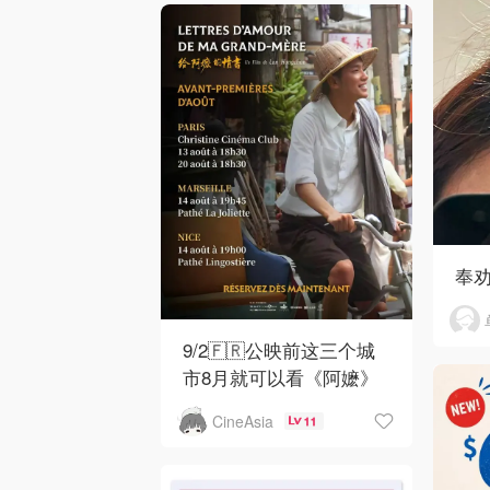
奉
9/2🇫🇷公映前这三个城
市8月就可以看《阿嬷》
CineAsia
11