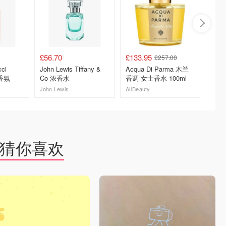
£56.70
£133.95
£29.9
£257.00
ci
John Lewis Tiffany &
Acqua Di Parma 木兰
ohmyg
淡香氛
Co 浓香水
香调 女士香水 100ml
香水香
包
John Lewis
AllBeauty
去购买
去购买
猜你喜欢