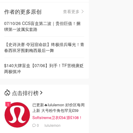
作者的更多原创
查看更多
🇳🇿
新西兰
07/10/26 CCS盲盒第二波｜贵但巨值！捆
绑第一波属实套路
【史诗决赛·夺冠宿命款】终极排兵曝光！青
春西班牙围剿梅西最后一舞
$140大牌盲盒【07/06】到手！TF苦桃褒贬
两极慎冲
点击排行榜
已更新🔥lululemon 好价区每周
上新 大号粉牛角包罕见£59
Softstreme卫衣£54/原£108！
0
lululemon