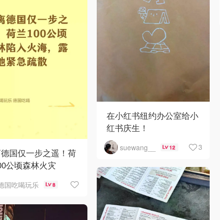
在小红书纽约办公室给小
红书庆生！
3
suewang__
12
离德国仅一步之遥！荷
00公顷森林火灾
德国吃喝玩乐
8