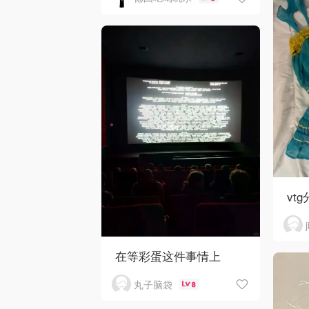
vtg
在等彩蛋这件事情上
丸子脑袋
8