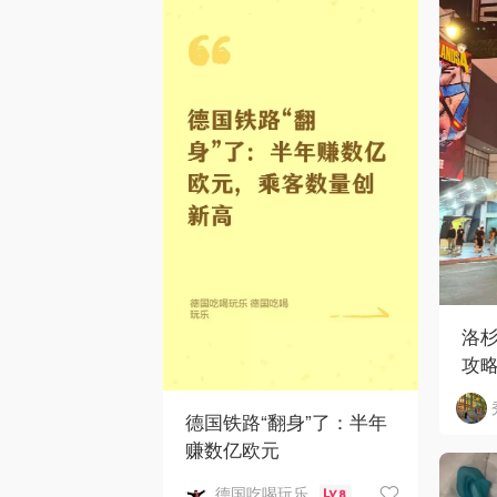
洛
攻
德国铁路“翻身”了：半年
赚数亿欧元
德国吃喝玩乐
8