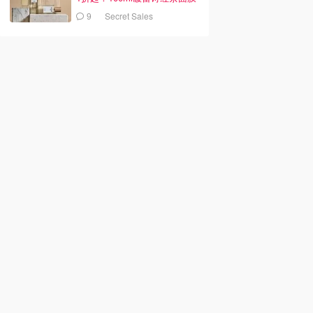
£40
9
Secret Sales