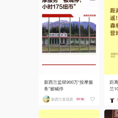
新西兰监狱900万“按摩服
距
务”被喊停
兰1
新西兰发现君
10